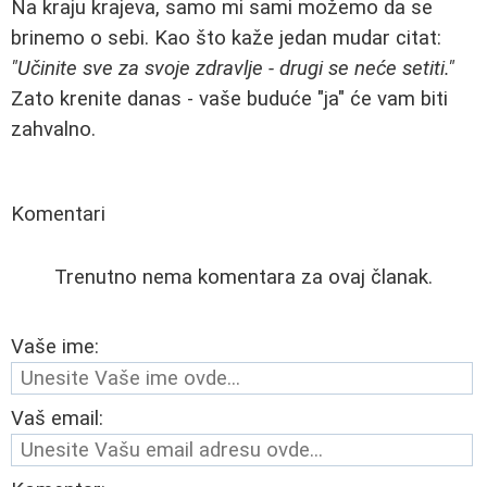
Na kraju krajeva, samo mi sami možemo da se
brinemo o sebi. Kao što kaže jedan mudar citat:
"Učinite sve za svoje zdravlje - drugi se neće setiti."
Zato krenite danas - vaše buduće "ja" će vam biti
zahvalno.
Komentari
Trenutno nema komentara za ovaj članak.
Vaše ime:
Vaš email: