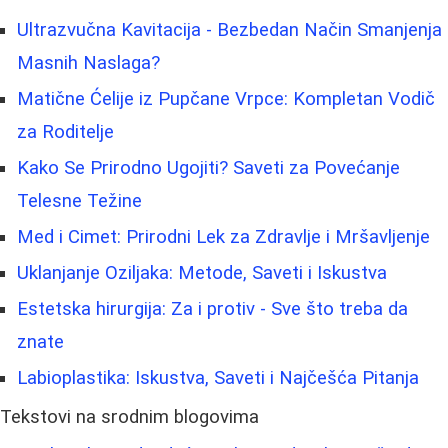
Ultrazvučna Kavitacija - Bezbedan Način Smanjenja
Masnih Naslaga?
Matične Ćelije iz Pupčane Vrpce: Kompletan Vodič
za Roditelje
Kako Se Prirodno Ugojiti? Saveti za Povećanje
Telesne Težine
Med i Cimet: Prirodni Lek za Zdravlje i Mršavljenje
Uklanjanje Oziljaka: Metode, Saveti i Iskustva
Estetska hirurgija: Za i protiv - Sve što treba da
znate
Labioplastika: Iskustva, Saveti i Najčešća Pitanja
Tekstovi na srodnim blogovima