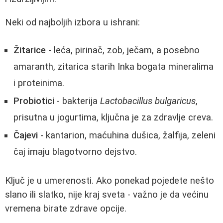
Neki od najboljih izbora u ishrani:
Žitarice
- leća, pirinač, zob, ječam, a posebno
amaranth, zitarica starih Inka bogata mineralima
i proteinima.
Probiotici
- bakterija
Lactobacillus bulgaricus
,
prisutna u jogurtima, ključna je za zdravlje creva.
Čajevi
- kantarion, maćuhina dušica, žalfija, zeleni
čaj imaju blagotvorno dejstvo.
Ključ je u umerenosti. Ako ponekad pojedete nešto
slano ili slatko, nije kraj sveta - važno je da većinu
vremena birate zdrave opcije.