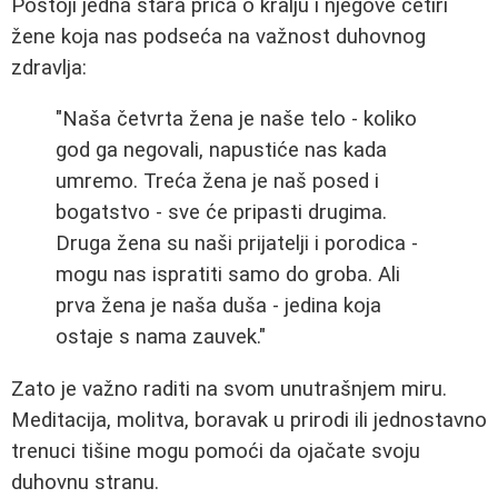
Postoji jedna stara priča o kralju i njegove četiri
žene koja nas podseća na važnost duhovnog
zdravlja:
"Naša četvrta žena je naše telo - koliko
god ga negovali, napustiće nas kada
umremo. Treća žena je naš posed i
bogatstvo - sve će pripasti drugima.
Druga žena su naši prijatelji i porodica -
mogu nas ispratiti samo do groba. Ali
prva žena je naša duša - jedina koja
ostaje s nama zauvek."
Zato je važno raditi na svom unutrašnjem miru.
Meditacija, molitva, boravak u prirodi ili jednostavno
trenuci tišine mogu pomoći da ojačate svoju
duhovnu stranu.