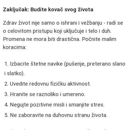
Zaključak: Budite kovač svog života
Zdrav život nije samo o ishrani i vežbanju - radi se
o celovitom pristupu koji uključuje i telo i duh.
Promena ne mora biti drastična. Počnite malim
koracima:
Izbacite štetne navike (pušenje, preterano slano
i slatko).
Uvedite redovnu fizičku aktivnost.
Hranite se raznoliko i umereno.
Negujte pozitivne misli i smanjite stres.
Ne zaboravite na duhovnu stranu života.