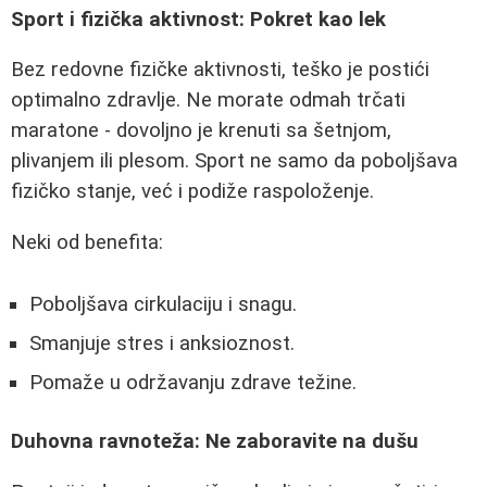
Sport i fizička aktivnost: Pokret kao lek
Bez redovne fizičke aktivnosti, teško je postići
optimalno zdravlje. Ne morate odmah trčati
maratone - dovoljno je krenuti sa šetnjom,
plivanjem ili plesom. Sport ne samo da poboljšava
fizičko stanje, već i podiže raspoloženje.
Neki od benefita:
Poboljšava cirkulaciju i snagu.
Smanjuje stres i anksioznost.
Pomaže u održavanju zdrave težine.
Duhovna ravnoteža: Ne zaboravite na dušu