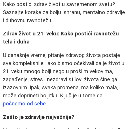
Kako postići zdrav život u savremenom svetu?
Saznajte korake za bolju ishranu, mentalno zdravlje
i duhovnu ravnotežu.
Zdrav život u 21. veku: Kako postići ravnotežu
tela i duha
U današnje vreme, pitanje zdravog života postaje
sve kompleksnije. Iako bismo očekivali da je život u
21. veku mnogo bolji nego u prošlim vekovima,
zagađenje, stres i nezdravi stilovi života čine ga
izazovnim. Ipak, svaka promena, ma koliko mala,
može doprineti boljitku. Ključ je u tome da
počnemo od sebe
.
Zašto je zdravlje najvažnije?