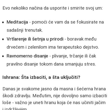
Evo nekoliko načina da usporite i smirite svoj um:
Meditacija
- pomoći će vam da se fokusirate na
sadašnji trenutak.
Vrtlarenje ili šetnja u prirodi
- boravak među
drvećem i zelenilom ima terapeutsko dejstvo.
Ravnomerno disanje
- plivanje, trčanje ili čak
pravilno disanje tokom dana smanjuju stres.
Ishrana: Šta izbaciti, a šta uključiti?
Danas je svakome jasno da masna i šećerna hrana
škodi zdravlju. Međutim, nije dovoljno samo izbaciti
loše - važno je uneti hranu koja će nas učiniti jačim
i izdržljivijim.