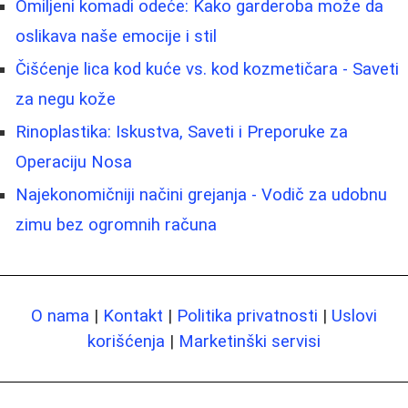
Omiljeni komadi odeće: Kako garderoba može da
oslikava naše emocije i stil
Čišćenje lica kod kuće vs. kod kozmetičara - Saveti
za negu kože
Rinoplastika: Iskustva, Saveti i Preporuke za
Operaciju Nosa
Najekonomičniji načini grejanja - Vodič za udobnu
zimu bez ogromnih računa
O nama
|
Kontakt
|
Politika privatnosti
|
Uslovi
korišćenja
|
Marketinški servisi