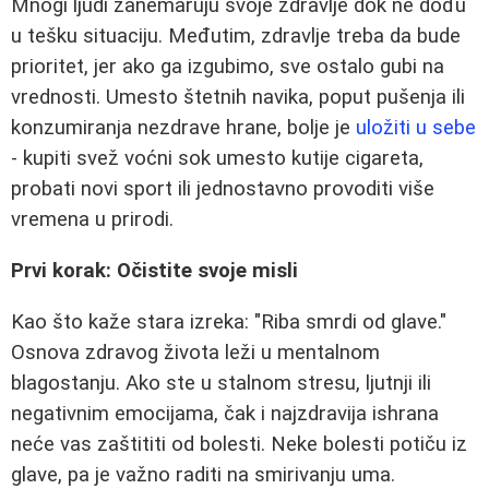
Mnogi ljudi zanemaruju svoje zdravlje dok ne dođu
u tešku situaciju. Međutim, zdravlje treba da bude
prioritet, jer ako ga izgubimo, sve ostalo gubi na
vrednosti. Umesto štetnih navika, poput pušenja ili
konzumiranja nezdrave hrane, bolje je
uložiti u sebe
- kupiti svež voćni sok umesto kutije cigareta,
probati novi sport ili jednostavno provoditi više
vremena u prirodi.
Prvi korak: Očistite svoje misli
Kao što kaže stara izreka: "Riba smrdi od glave."
Osnova zdravog života leži u mentalnom
blagostanju. Ako ste u stalnom stresu, ljutnji ili
negativnim emocijama, čak i najzdravija ishrana
neće vas zaštititi od bolesti. Neke bolesti potiču iz
glave, pa je važno raditi na smirivanju uma.