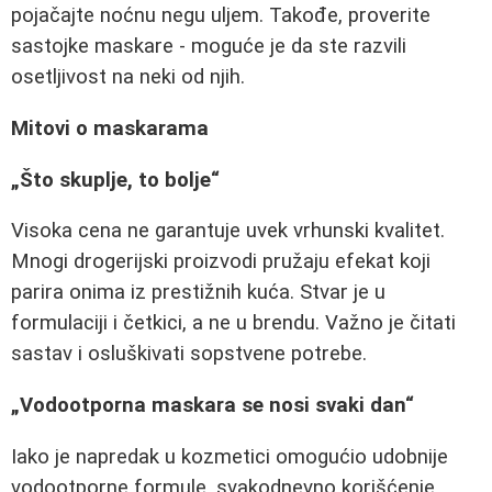
pojačajte noćnu negu uljem. Takođe, proverite
sastojke maskare - moguće je da ste razvili
osetljivost na neki od njih.
Mitovi o maskarama
„Što skuplje, to bolje“
Visoka cena ne garantuje uvek vrhunski kvalitet.
Mnogi drogerijski proizvodi pružaju efekat koji
parira onima iz prestižnih kuća. Stvar je u
formulaciji i četkici, a ne u brendu. Važno je čitati
sastav i osluškivati sopstvene potrebe.
„Vodootporna maskara se nosi svaki dan“
Iako je napredak u kozmetici omogućio udobnije
vodootporne formule, svakodnevno korišćenje