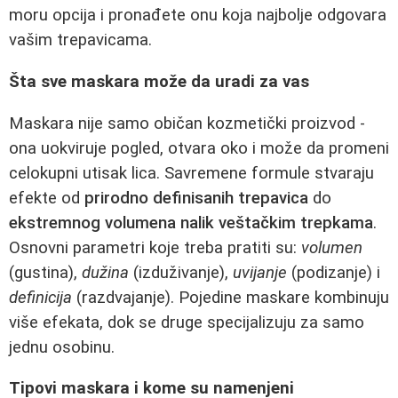
moru opcija i pronađete onu koja najbolje odgovara
vašim trepavicama.
Šta sve maskara može da uradi za vas
Maskara nije samo običan kozmetički proizvod -
ona uokviruje pogled, otvara oko i može da promeni
celokupni utisak lica. Savremene formule stvaraju
efekte od
prirodno definisanih trepavica
do
ekstremnog volumena nalik veštačkim trepkama
.
Osnovni parametri koje treba pratiti su:
volumen
(gustina),
dužina
(izduživanje),
uvijanje
(podizanje) i
definicija
(razdvajanje). Pojedine maskare kombinuju
više efekata, dok se druge specijalizuju za samo
jednu osobinu.
Tipovi maskara i kome su namenjeni