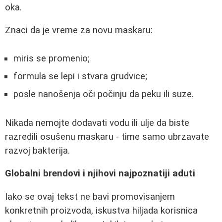
oka.
Znaci da je vreme za novu maskaru:
miris se promenio;
formula se lepi i stvara grudvice;
posle nanošenja oči počinju da peku ili suze.
Nikada nemojte dodavati vodu ili ulje da biste
razredili osušenu maskaru - time samo ubrzavate
razvoj bakterija.
Globalni brendovi i njihovi najpoznatiji aduti
Iako se ovaj tekst ne bavi promovisanjem
konkretnih proizvoda, iskustva hiljada korisnica