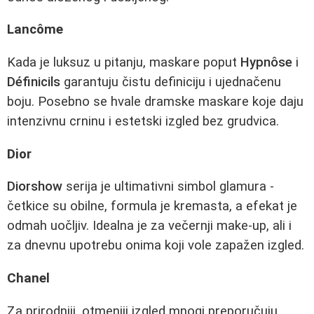
Lancôme
Kada je luksuz u pitanju, maskare poput
Hypnôse
i
Définicils
garantuju čistu definiciju i ujednačenu
boju. Posebno se hvale dramske maskare koje daju
intenzivnu crninu i estetski izgled bez grudvica.
Dior
Diorshow
serija je ultimativni simbol glamura -
četkice su obilne, formula je kremasta, a efekat je
odmah uočljiv. Idealna je za večernji make‑up, ali i
za dnevnu upotrebu onima koji vole zapažen izgled.
Chanel
Za prirodniji, otmeniji izgled mnogi preporučuju