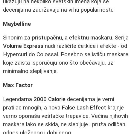
ukazuju na nekoliko svetskih imena koja se
decenijama zadržavaju na vrhu popularnosti:
Maybelline
Sinonim za
pristupačnu, a efektnu maskaru
. Serija
Volume Express
nudi različite četkice i efekte - od
Hypercurl do Colossal. Posebno se ističu maskare
koje zaista isporučuju ono što obećavaju, uz
minimalno slepljivanje.
Max Factor
Legendarna
2000 Calorie
decenijama je verni
pratilac mnogih, a nova
False Lash Effect
krajnje
verno oponaša veštačke trepavice. Većina njihovih
maskara lako se skida, ne slepljuje i pruža odličan
odnos uloženog i dobijenog.