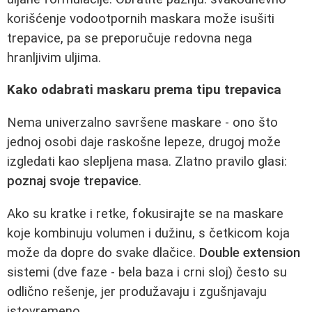
korišćenje vodootpornih maskara može isušiti
trepavice, pa se preporučuje redovna nega
hranljivim uljima.
Kako odabrati maskaru prema tipu trepavica
Nema univerzalno savršene maskare - ono što
jednoj osobi daje raskošne lepeze, drugoj može
izgledati kao slepljena masa. Zlatno pravilo glasi:
poznaj svoje trepavice
.
Ako su kratke i retke, fokusirajte se na maskare
koje kombinuju volumen i dužinu, s četkicom koja
može da dopre do svake dlačice.
Double extension
sistemi (dve faze - bela baza i crni sloj) često su
odlično rešenje, jer produžavaju i zgušnjavaju
istovremeno.