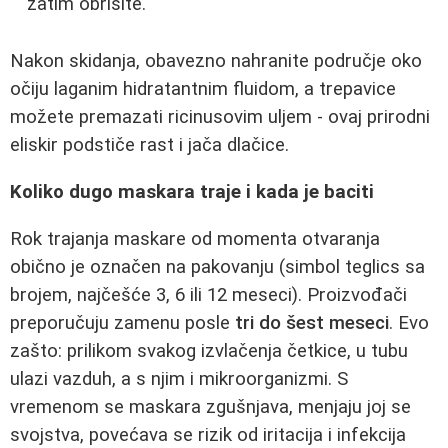
zatim obrišite.
Nakon skidanja, obavezno nahranite područje oko
očiju laganim hidratantnim fluidom, a trepavice
možete premazati ricinusovim uljem - ovaj prirodni
eliskir podstiče rast i jača dlačice.
Koliko dugo maskara traje i kada je baciti
Rok trajanja maskare od momenta otvaranja
obično je označen na pakovanju (simbol teglics sa
brojem, najčešće 3, 6 ili 12 meseci). Proizvođači
preporučuju zamenu posle
tri do šest meseci
. Evo
zašto: prilikom svakog izvlačenja četkice, u tubu
ulazi vazduh, a s njim i mikroorganizmi. S
vremenom se maskara zgušnjava, menjaju joj se
svojstva, povećava se rizik od iritacija i infekcija