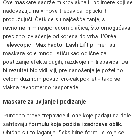
Ove maskare sadrže mikrovlakna ili polimere koji se
nadovezuju na vrhove trepavica, optički ih
produžujući. Četkice su najčešće tanje, s
ravnomernim rasporedom dlačica, što omogućava
precizno izvlačenje od korena do vrha.
L’Oréal
Telescopic
i
Max Factor Lash Lift
primeri su
maskara koje mnogi ističu kao odlične za
postizanje efekta dugih, razdvojenih trepavica. Da
bi rezultat bio vidljiviji, pre nanošenja je poželjno
celom dužinom povući cik‑cak pokret - tako se
vlakna ravnomerno rasporede.
Maskare za uvijanje i podizanje
Prirodno prave trepavice ili one koje padaju na dole
zahtevaju
formulu koja podiže i zadržava oblik
.
Obično su to laganije, fleksibilne formule koje se