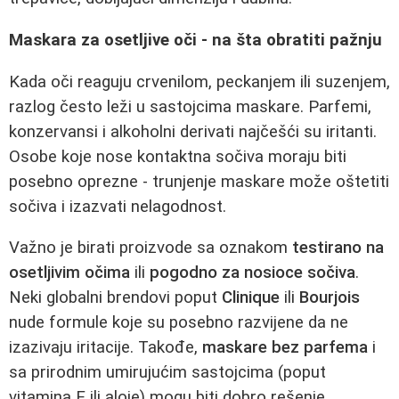
Maskara za osetljive oči - na šta obratiti pažnju
Kada oči reaguju crvenilom, peckanjem ili suzenjem,
razlog često leži u sastojcima maskare. Parfemi,
konzervansi i alkoholni derivati najčešći su iritanti.
Osobe koje nose kontaktna sočiva moraju biti
posebno oprezne - trunjenje maskare može oštetiti
sočiva i izazvati nelagodnost.
Važno je birati proizvode sa oznakom
testirano na
osetljivim očima
ili
pogodno za nosioce sočiva
.
Neki globalni brendovi poput
Clinique
ili
Bourjois
nude formule koje su posebno razvijene da ne
izazivaju iritacije. Takođe,
maskare bez parfema
i
sa prirodnim umirujućim sastojcima (poput
vitamina E ili aloje) mogu biti dobro rešenje.