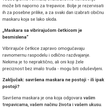
može biti naporno za trepavice. Bolje je rezervisati
ih za posebne prilike, a za svaki dan izabrati običnu
maskaru koja se lako skida.
„Maskara sa vibrirajućom četkicom je
besmislena“
Vibrirajuće četkice zapravo omogućavaju
ravnomernu raspodelu i odlično razdvajanje.
Nekima je to nepraktično, ali oni koji žele
preciznost bez imalo truda - mogu biti oduševljeni.
Zaključak: savršena maskara ne postoji - ili ipak
postoji?
Savršena maskara je ona koja odgovara
vašim
trepavicama, vašem načinu života i vašem ukusu
.