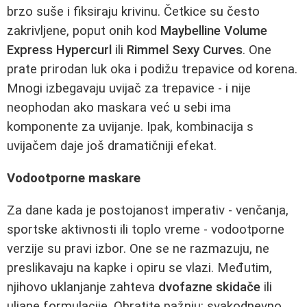
brzo suše i fiksiraju krivinu. Četkice su često
zakrivljene, poput onih kod
Maybelline Volume
Express Hypercurl
ili
Rimmel Sexy Curves
. One
prate prirodan luk oka i podižu trepavice od korena.
Mnogi izbegavaju uvijač za trepavice - i nije
neophodan ako maskara već u sebi ima
komponente za uvijanje. Ipak, kombinacija s
uvijačem daje još dramatičniji efekat.
Vodootporne maskare
Za dane kada je postojanost imperativ - venčanja,
sportske aktivnosti ili toplo vreme - vodootporne
verzije su pravi izbor. One se ne razmazuju, ne
preslikavaju na kapke i opiru se vlazi. Međutim,
njihovo uklanjanje zahteva
dvofazne skidače
ili
uljane formulacije. Obratite pažnju: svakodnevno