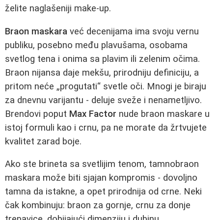
želite naglašeniji make‑up.
Braon maskara
već decenijama ima svoju vernu
publiku, posebno među plavušama, osobama
svetlog tena i onima sa plavim ili zelenim očima.
Braon nijansa daje mekšu, prirodniju definiciju, a
pritom neće „progutati“ svetle oči. Mnogi je biraju
za dnevnu varijantu - deluje sveže i nenametljivo.
Brendovi poput
Max Factor
nude braon maskare u
istoj formuli kao i crnu, pa ne morate da žrtvujete
kvalitet zarad boje.
Ako ste brineta sa svetlijim tenom, tamnobraon
maskara može biti sjajan kompromis - dovoljno
tamna da istakne, a opet prirodnija od crne. Neki
čak kombinuju: braon za gornje, crnu za donje
trepavice, dobijajući dimenziju i dubinu.