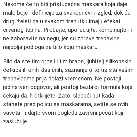
Nekome će to biti pristupačna maskara koja daje
malo boje i definicije za svakodnevni izgled, dok će
drugi želeti da u svakom trenutku imaju efekat
crvenog tepiha. Probajte, upoređujte, kombinujte - i
ne zaboravite na negu, jer su zdrave trepavice
najbolja podloga za bilo koju maskaru.
Bilo da ste tim crne ili tim braon, ljubitelj silikonskih
četkica ili onih klasičnih, saznanje o tome šta vašim
trepavicama prija dolazi vremenom. Ne postoji
jedinstven odgovor, ali postoji bezbroj formula koje
čekaju da ih otkrijete. Zato, sledeći put kada
stanete pred policu sa maskarama, setite se ovih
saveta - i dajte svom pogledu završni pečat koji
zaslužuje.