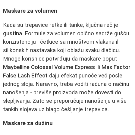
Maskare za volumen
Kada su trepavice retke ili tanke, ključna reč je
gustina
. Formule za volumen obično sadrže gušću
konzistenciju i četkice sa mnoštvom vlakana ili
silikonskih nastavaka koji oblažu svaku dlačicu.
Mnoge korisnice potvrđuju da maskare poput
Maybelline Colossal Volume Express
ili
Max Factor
False Lash Effect
daju efekat punoće već posle
jednog sloja. Naravno, treba voditi računa o načinu
nanošenja - previše proizvoda može dovesti do
slepljivanja. Zato se preporučuje nanošenje u više
tankih slojeva uz blago češljanje trepavica.
Maskare za dužinu