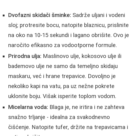
Dvofazni skidači šminke:
Sadrže uljani i vodeni
sloj; protresite bocu, natopite blaznicu, prislinite
na oko na 10-15 sekundi i lagano obrišite. Ovo je
naročito efikasno za vodootporne formule.
Prirodna ulja:
Maslinovo ulje, kokosovo ulje ili
bademovo ulje ne samo da temeljno skidaju
maskaru, već i hrane trepavice. Dovoljno je
nekoliko kapi na vatu, pa uz nežne pokrete
uklonite boju. Višak isperite toplom vodom.
Micelarna voda:
Blaga je, ne iritira i ne zahteva
snažno trljanje - idealna za svakodnevno
čišćenje. Natopite tufer, držite na trepavicama i