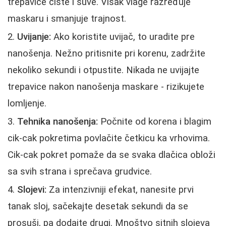
trepavice čiste i suve. Višak vlage razređuje
maskaru i smanjuje trajnost.
Uvijanje:
Ako koristite uvijač, to uradite pre
nanošenja. Nežno pritisnite pri korenu, zadržite
nekoliko sekundi i otpustite. Nikada ne uvijajte
trepavice nakon nanošenja maskare - rizikujete
lomljenje.
Tehnika nanošenja:
Počnite od korena i blagim
cik‑cak pokretima povlačite četkicu ka vrhovima.
Cik‑cak pokret pomaže da se svaka dlačica obloži
sa svih strana i sprečava grudvice.
Slojevi:
Za intenzivniji efekat, nanesite prvi
tanak sloj, sačekajte desetak sekundi da se
prosuši, pa dodajte drugi. Mnoštvo sitnih slojeva