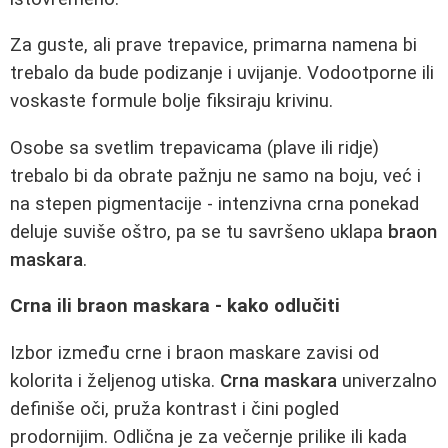
Za guste, ali prave trepavice, primarna namena bi
trebalo da bude podizanje i uvijanje. Vodootporne ili
voskaste formule bolje fiksiraju krivinu.
Osobe sa svetlim trepavicama (plave ili ridje)
trebalo bi da obrate pažnju ne samo na boju, već i
na stepen pigmentacije - intenzivna crna ponekad
deluje suviše oštro, pa se tu savršeno uklapa
braon
maskara
.
Crna ili braon maskara - kako odlučiti
Izbor između crne i braon maskare zavisi od
kolorita i željenog utiska.
Crna maskara
univerzalno
definiše oči, pruža kontrast i čini pogled
prodornijim. Odlična je za večernje prilike ili kada