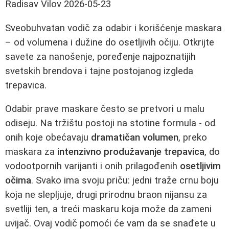
Radisav Vilov
2026-05-23
Sveobuhvatan vodič za odabir i korišćenje maskara
– od volumena i dužine do osetljivih očiju. Otkrijte
savete za nanošenje, poređenje najpoznatijih
svetskih brendova i tajne postojanog izgleda
trepavica.
Odabir prave maskare često se pretvori u malu
odiseju. Na tržištu postoji na stotine formula - od
onih koje obećavaju
dramatičan volumen
, preko
maskara za
intenzivno produžavanje trepavica
, do
vodootpornih varijanti i onih prilagođenih
osetljivim
očima
. Svako ima svoju priču: jedni traže crnu boju
koja ne slepljuje, drugi prirodnu braon nijansu za
svetliji ten, a treći maskaru koja može da zameni
uvijač. Ovaj vodič pomoći će vam da se snađete u