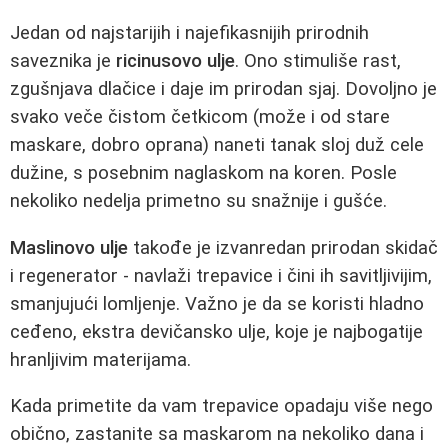
Jedan od najstarijih i najefikasnijih prirodnih
saveznika je
ricinusovo ulje
. Ono stimuliše rast,
zgušnjava dlačice i daje im prirodan sjaj. Dovoljno je
svako veče čistom četkicom (može i od stare
maskare, dobro oprana) naneti tanak sloj duž cele
dužine, s posebnim naglaskom na koren. Posle
nekoliko nedelja primetno su snažnije i gušće.
Maslinovo ulje
takođe je izvanredan prirodan skidač
i regenerator - navlaži trepavice i čini ih savitljivijim,
smanjujući lomljenje. Važno je da se koristi hladno
ceđeno, ekstra devičansko ulje, koje je najbogatije
hranljivim materijama.
Kada primetite da vam trepavice opadaju više nego
obično, zastanite sa maskarom na nekoliko dana i