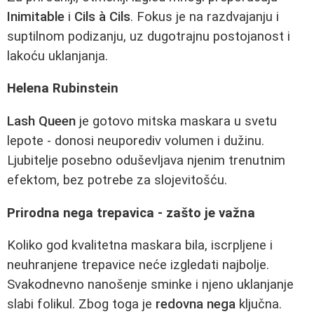
Inimitable
i
Cils à Cils
. Fokus je na razdvajanju i
suptilnom podizanju, uz dugotrajnu postojanost i
lakoću uklanjanja.
Helena Rubinstein
Lash Queen
je gotovo mitska maskara u svetu
lepote - donosi neuporediv volumen i dužinu.
Ljubitelje posebno oduševljava njenim trenutnim
efektom, bez potrebe za slojevitošću.
Prirodna nega trepavica - zašto je važna
Koliko god kvalitetna maskara bila, iscrpljene i
neuhranjene trepavice neće izgledati najbolje.
Svakodnevno nanošenje sminke i njeno uklanjanje
slabi folikul. Zbog toga je
redovna nega
ključna.