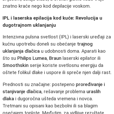
znatno kraće nego kod depilacije voskom.
IPL i laserska epilacija kod kuće: Revolucija u
dugotrajnom uklanjanju
Intenzivna pulsna svetlost (IPL) i laserski uređaji za
kućnu upotrebu doneli su obećanje
trajnog
uklanjanja dlačica
u udobnosti doma. Aparati kao
što su
Philips Lumea
,
Braun
laserski epilator ili
Smoothskin
serije koriste svetlosnu energiju da
oštete folikul dlake i uspore ili spreče njen dalji rast.
Prednosti su značajne: postepeno
proređivanje i
stanjivanje dlačica
, rešavanje problema
uraslih
dlaka
i dugoročna ušteda vremena i novca.
Tretmani su opisani kao bezbolni ili sa blagim
osećajem toplote. Međutim, za vidljive rezultate