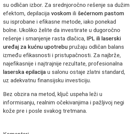
su odličan izbor. Za srednjoročno rešenje sa dužim
efektom, depilacija
voskom
ili
šećernom pastom
su isprobane i efikasne metode, iako ponekad
bolne. Ukoliko želite da investirate u dugoročno
rešenje i smanjenje rasta dlačica,
IPL ili laserski
uređaj za kućnu upotrebu
pružaju odličan balans
između efikasnosti i pristupačnosti. Za najbrže,
najefikasnije i najtrajnije rezultate, profesionalna
laserska epilacija
u salonu ostaje zlatni standard,
uz adekvatnu finansijsku investiciju.
Bez obzira na metod, ključ uspeha leži u
informisanju, realnim očekivanjima i pažljivoj negi
kože pre i posle svakog tretmana.