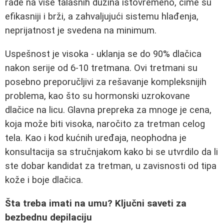
rade na više talasnih dužina istovremeno, čime su
efikasniji i brži, a zahvaljujući sistemu hlađenja,
neprijatnost je svedena na minimum.
Uspešnost je visoka - uklanja se do 90% dlačica
nakon serije od 6-10 tretmana. Ovi tretmani su
posebno preporučljivi za rešavanje kompleksnijih
problema, kao što su hormonski uzrokovane
dlačice na licu. Glavna prepreka za mnoge je cena,
koja može biti visoka, naročito za tretman celog
tela. Kao i kod kućnih uređaja, neophodna je
konsultacija sa stručnjakom kako bi se utvrdilo da li
ste dobar kandidat za tretman, u zavisnosti od tipa
kože i boje dlačica.
Šta treba imati na umu? Ključni saveti za
bezbednu depilaciju