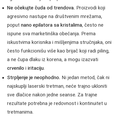
Ne očekujte čuda od trendova.
Proizvodi koji
agresivno nastupe na društvenim mrežama,
poput
nano epilatora sa kristalima
, često ne
ispune sva marketinška obećanja. Prema
iskustvima korisnika i mišljenjima stručnjaka, oni
često funkcionišu više kao brijač koji radi piling,
a ne čupa dlaku iz korena, a mogu izazvati
crvenilo
i
iritaciju
.
Strpljenje je neophodno.
Ni jedan metod, čak ni
najskuplji laserski tretman, neće trajno ukloniti
sve dlačice nakon jedne seanse. Za trajne
rezultate potrebna je redovnost i kontinuitet u
tretmanima.