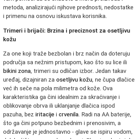
metoda, analizirajući njihove prednosti, nedostatke
i primenu na osnovu iskustava korisnika.
Trimeri i brijači: Brzina i preciznost za osetljivu
kožu
Za one koji traže bezbolan i brz način da doteruju
područja sa nežnim pristupom, kao što su lice ili
bikini zona
, trimeri su odličan izbor. Jedan takav
uređaj, dizajniran za
osetljivu kožu
, ne čupa dlačice
već ih seče na pola milimetra od kože. Ova
karakteristika ga čini idealnim za skraćivanje i
oblikovanje obrva ili uklanjanje dlačica ispod
pazuha, bez
iritacije
i
crvenila
. Radi na AA baterije,
što ga čini potpuno bezbednim i prenosivim, a
održavanje je jednostavno - glave se ispiru vodom,