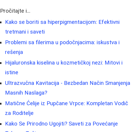
Pročitajte i...
Kako se boriti sa hiperpigmentacijom: Efektivni
tretmani i saveti
Problemi sa filerima u podočnjacima: iskustva i
rešenja
Hijaluronska kiselina u kozmetičkoj nezi: Mitovi i
istine
Ultrazvučna Kavitacija - Bezbedan Način Smanjenja
Masnih Naslaga?
Matične Ćelije iz Pupčane Vrpce: Kompletan Vodič
za Roditelje
Kako Se Prirodno Ugojiti? Saveti za Povećanje