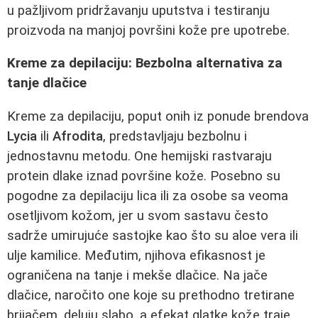
u pažljivom pridržavanju uputstva i testiranju
proizvoda na manjoj površini kože pre upotrebe.
Kreme za depilaciju: Bezbolna alternativa za
tanje dlačice
Kreme za depilaciju, poput onih iz ponude brendova
Lycia
ili
Afrodita
, predstavljaju bezbolnu i
jednostavnu metodu. One hemijski rastvaraju
protein dlake iznad površine kože. Posebno su
pogodne za depilaciju lica ili za osobe sa veoma
osetljivom kožom, jer u svom sastavu često
sadrže umirujuće sastojke kao što su aloe vera ili
ulje kamilice. Međutim, njihova efikasnost je
ograničena na tanje i mekše dlačice. Na jače
dlačice, naročito one koje su prethodno tretirane
brijačem, deluju slabo, a efekat glatke kože traje