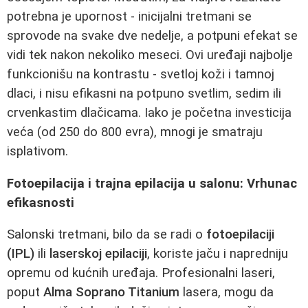
potrebna je upornost - inicijalni tretmani se
sprovode na svake dve nedelje, a potpuni efekat se
vidi tek nakon nekoliko meseci. Ovi uređaji najbolje
funkcionišu na kontrastu - svetloj koži i tamnoj
dlaci, i nisu efikasni na potpuno svetlim, sedim ili
crvenkastim dlačicama. Iako je početna investicija
veća (od 250 do 800 evra), mnogi je smatraju
isplativom.
Fotoepilacija i trajna epilacija u salonu: Vrhunac
efikasnosti
Salonski tretmani, bilo da se radi o
fotoepilaciji
(IPL)
ili
laserskoj epilaciji
, koriste jaču i napredniju
opremu od kućnih uređaja. Profesionalni laseri,
poput
Alma Soprano Titanium
lasera, mogu da