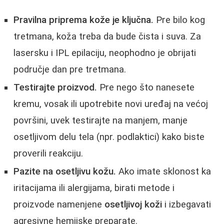
Pravilna priprema kože je ključna.
Pre bilo kog
tretmana, koža treba da bude čista i suva. Za
lasersku i IPL epilaciju, neophodno je obrijati
područje dan pre tretmana.
Testirajte proizvod.
Pre nego što nanesete
kremu, vosak ili upotrebite novi uređaj na većoj
površini, uvek testirajte na manjem, manje
osetljivom delu tela (npr. podlaktici) kako biste
proverili reakciju.
Pazite na osetljivu kožu.
Ako imate sklonost ka
iritacijama ili alergijama, birati metode i
proizvode namenjene
osetljivoj koži
i izbegavati
agresivne hemijske preparate.