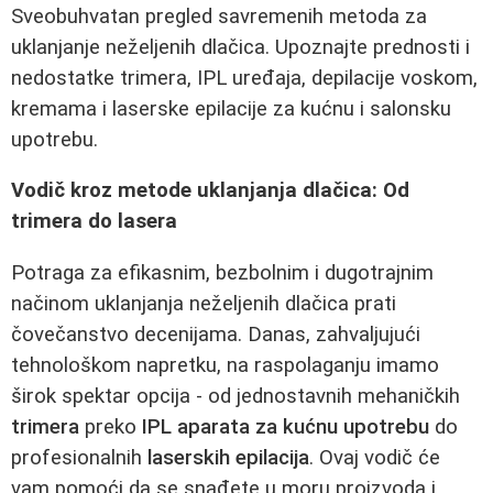
Sveobuhvatan pregled savremenih metoda za
uklanjanje neželjenih dlačica. Upoznajte prednosti i
nedostatke trimera, IPL uređaja, depilacije voskom,
kremama i laserske epilacije za kućnu i salonsku
upotrebu.
Vodič kroz metode uklanjanja dlačica: Od
trimera do lasera
Potraga za efikasnim, bezbolnim i dugotrajnim
načinom uklanjanja neželjenih dlačica prati
čovečanstvo decenijama. Danas, zahvaljujući
tehnološkom napretku, na raspolaganju imamo
širok spektar opcija - od jednostavnih mehaničkih
trimera
preko
IPL aparata za kućnu upotrebu
do
profesionalnih
laserskih epilacija
. Ovaj vodič će
vam pomoći da se snađete u moru proizvoda i