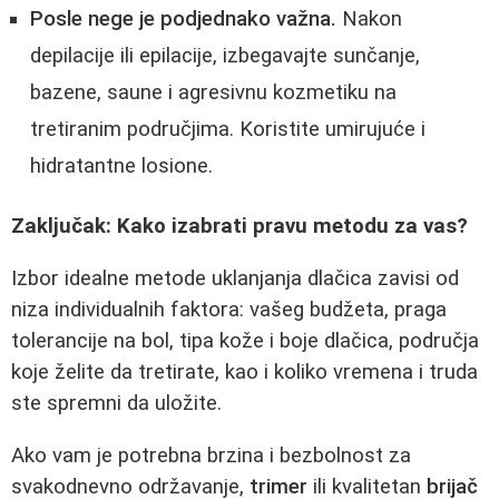
Posle nege je podjednako važna.
Nakon
depilacije ili epilacije, izbegavajte sunčanje,
bazene, saune i agresivnu kozmetiku na
tretiranim područjima. Koristite umirujuće i
hidratantne losione.
Zaključak: Kako izabrati pravu metodu za vas?
Izbor idealne metode uklanjanja dlačica zavisi od
niza individualnih faktora: vašeg budžeta, praga
tolerancije na bol, tipa kože i boje dlačica, područja
koje želite da tretirate, kao i koliko vremena i truda
ste spremni da uložite.
Ako vam je potrebna brzina i bezbolnost za
svakodnevno održavanje,
trimer
ili kvalitetan
brijač