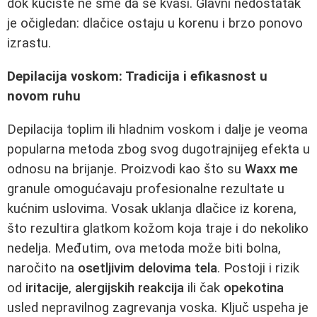
dok kućište ne sme da se kvasi. Glavni nedostatak
je očigledan: dlačice ostaju u korenu i brzo ponovo
izrastu.
Depilacija voskom: Tradicija i efikasnost u
novom ruhu
Depilacija toplim ili hladnim voskom i dalje je veoma
popularna metoda zbog svog dugotrajnijeg efekta u
odnosu na brijanje. Proizvodi kao što su
Waxx me
granule omogućavaju profesionalne rezultate u
kućnim uslovima. Vosak uklanja dlačice iz korena,
što rezultira glatkom kožom koja traje i do nekoliko
nedelja. Međutim, ova metoda može biti bolna,
naročito na
osetljivim delovima tela
. Postoji i rizik
od
iritacije
,
alergijskih reakcija
ili čak
opekotina
usled nepravilnog zagrevanja voska. Ključ uspeha je