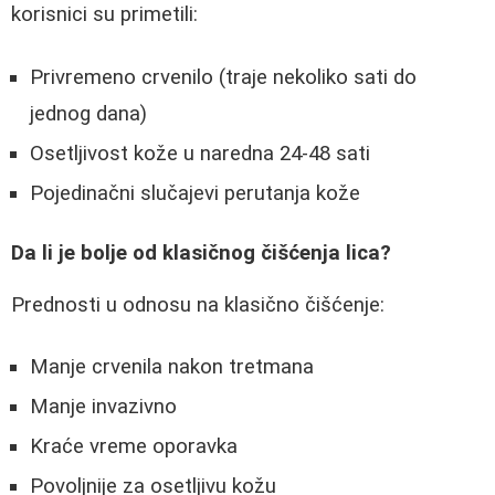
korisnici su primetili:
Privremeno crvenilo (traje nekoliko sati do
jednog dana)
Osetljivost kože u naredna 24-48 sati
Pojedinačni slučajevi perutanja kože
Da li je bolje od klasičnog čišćenja lica?
Prednosti u odnosu na klasično čišćenje:
Manje crvenila nakon tretmana
Manje invazivno
Kraće vreme oporavka
Povoljnije za osetljivu kožu