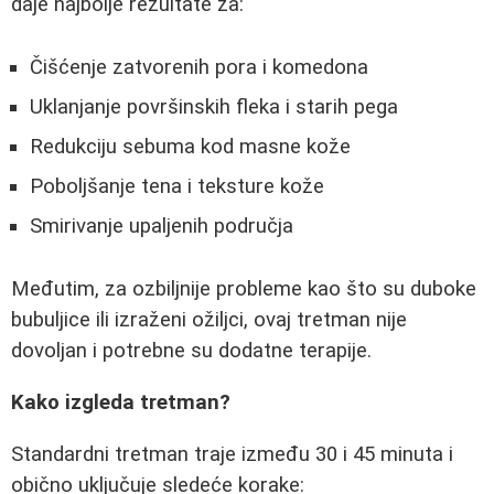
daje najbolje rezultate za:
Čišćenje zatvorenih pora i komedona
Uklanjanje površinskih fleka i starih pega
Redukciju sebuma kod masne kože
Poboljšanje tena i teksture kože
Smirivanje upaljenih područja
Međutim, za ozbiljnije probleme kao što su duboke
bubuljice ili izraženi ožiljci, ovaj tretman nije
dovoljan i potrebne su dodatne terapije.
Kako izgleda tretman?
Standardni tretman traje između 30 i 45 minuta i
obično uključuje sledeće korake: