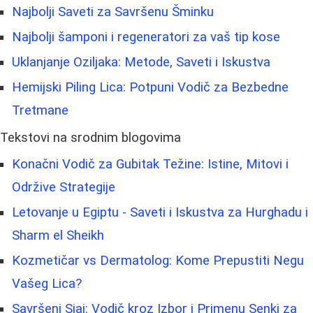
Najbolji Saveti za Savršenu Šminku
Najbolji šamponi i regeneratori za vaš tip kose
Uklanjanje Oziljaka: Metode, Saveti i Iskustva
Hemijski Piling Lica: Potpuni Vodič za Bezbedne
Tretmane
Tekstovi na srodnim blogovima
Konačni Vodič za Gubitak Težine: Istine, Mitovi i
Održive Strategije
Letovanje u Egiptu - Saveti i Iskustva za Hurghadu i
Sharm el Sheikh
Kozmetičar vs Dermatolog: Kome Prepustiti Negu
Vašeg Lica?
Savršeni Sjaj: Vodič kroz Izbor i Primenu Senki za