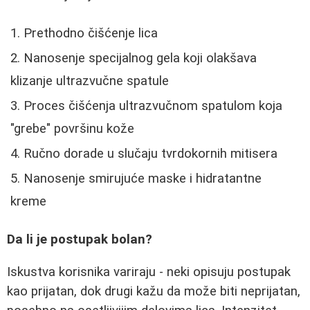
Prethodno čišćenje lica
Nanosenje specijalnog gela koji olakšava
klizanje ultrazvučne spatule
Proces čišćenja ultrazvučnom spatulom koja
"grebe" površinu kože
Ručno dorade u slučaju tvrdokornih mitisera
Nanosenje smirujuće maske i hidratantne
kreme
Da li je postupak bolan?
Iskustva korisnika variraju - neki opisuju postupak
kao prijatan, dok drugi kažu da može biti neprijatan,