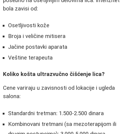
posebno na osetljivijim delovima lica. Intenzitet
bola zavisi od:
Osetljivosti kože
Broja i veličine mitisera
Jačine postavki aparata
Veštine terapeuta
Koliko košta ultrazvučno čišćenje lica?
Cene variraju u zavisnosti od lokacije i ugleda
salona:
Standardni tretman: 1.500-2.500 dinara
Kombinovani tretmani (sa mezoterapijom ili
drugim postupcima): 3.000-5.000 dinara