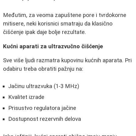
Međutim, za veoma zapuštene pore i tvrdokorne
mitisere, neki korisnici smatraju da klasično
čišćenje ipak daje bolje rezultate.
Kućni aparati za ultrazvučno čišćenje
Sve više ljudi razmatra kupovinu kućnih aparata. Pri
odabiru treba obratiti pažnju na:
Jačinu ultrazvuka (1-3 MHz)
Kvalitet izrade
Prisustvo regulatora jačine
Dostupnost rezervnih delova