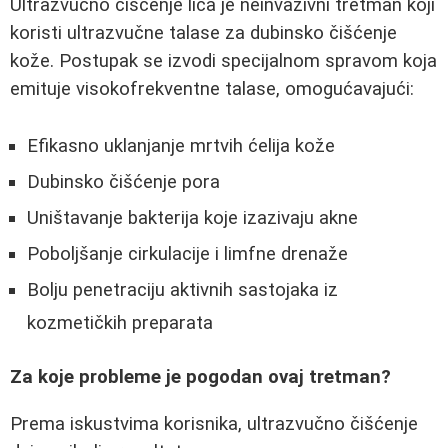
Ultrazvučno čišćenje lica je neinvazivni tretman koji
koristi ultrazvučne talase za dubinsko čišćenje
kože. Postupak se izvodi specijalnom spravom koja
emituje visokofrekventne talase, omogućavajući:
Efikasno uklanjanje mrtvih ćelija kože
Dubinsko čišćenje pora
Uništavanje bakterija koje izazivaju akne
Poboljšanje cirkulacije i limfne drenaže
Bolju penetraciju aktivnih sastojaka iz
kozmetičkih preparata
Za koje probleme je pogodan ovaj tretman?
Prema iskustvima korisnika, ultrazvučno čišćenje