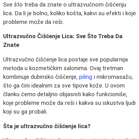
Sve što treba da znate o ultrazvučnom čišćenju
lica. Da li je bolno, koliko košta, kakvi su efekti i koje
probleme može da reši.
Ultrazvučno Čišćenje Lica: Sve Što Treba Da
Znate
Ultrazvučno čišćenje lica postaje sve popularnija
metoda u kozmetičkim salonima. Ovaj tretman
kombinuje dubinsko čišćenje,
piling
i mikromasažu,
što ga čini idealnim za sve tipove kože. U ovom
članku ćemo detaljno objasniti kako funkcioniše,
koje probleme može da reši i kakva su iskustva ljudi
koji su ga probali.
Šta je ultrazvučno čišćenje lica?