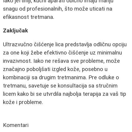
Iako jeftiniji, kućni aparati obično imaju manju
snagu od profesionalnih, što može uticati na
efikasnost tretmana.
Zaključak
Ultrazvučno čišćenje lica predstavlja odličnu opciju
za one koji žebe efektivno čišćenje uz minimalnu
invazivnost. Iako ne rešava sve probleme, može
značajno poboljšati izgled kože, posebno u
kombinaciji sa drugim tretmanima. Pre odluke o
tretmanu, savetuje se konsultacija sa stručnim
licem kako bi se utvrdila najbolja terapija za vaš tip
kože i probleme.
Komentari