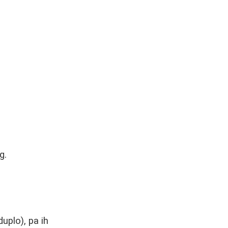
g.
uplo), pa ih