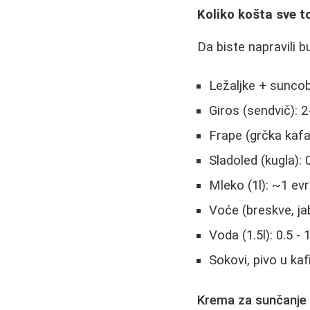
Koliko košta sve t
Da biste napravili b
Ležaljke + suncob
Giros (sendvič): 2
Frape (grčka kafa
Sladoled (kugla): 0
Mleko (1l): ~1 evro
Voće (breskve, ja
Voda (1.5l): 0.5 - 
Sokovi, pivo u kaf
Krema za sunčanje 