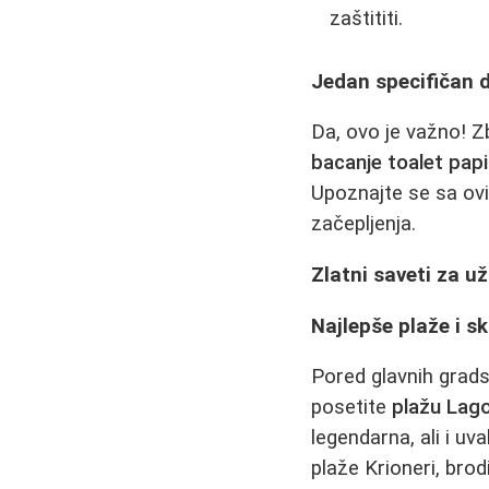
zaštititi.
Jedan specifičan d
Da, ovo je važno! Zb
bacanje toalet papi
Upoznajte se sa ovi
začepljenja.
Zlatni saveti za už
Najlepše plaže i sk
Pored glavnih gradsk
posetite
plažu Lag
legendarna, ali i uv
plaže Krioneri, bro