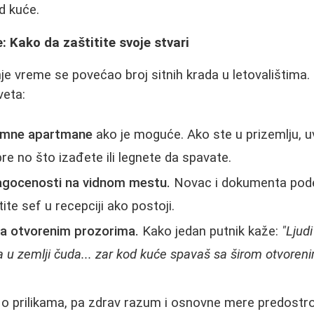
d kuće.
: Kako da zaštitite svoje stvari
e vreme se povećao broj sitnih krada u letovalištima. P
veta:
zemne apartmane
ako je moguće. Ako ste u prizemlju, u
re no što izađete ili legnete da spavate.
ragocenosti na vidnom mestu.
Novac i dokumenta podeli
ite sef u recepciji ako postoji.
 sa otvorenim prozorima.
Kako jedan putnik kaže:
"Ljud
a u zemlji čuda... zar kod kuće spavaš sa širom otvore
 o prilikama, pa zdrav razum i osnovne mere predostr