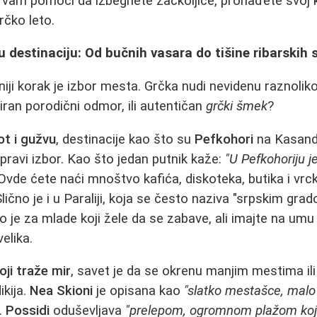
će vam pomoći da izbegnete začkoljice, pronađete svoj 
rčko leto.
u destinaciju: Od bučnih vasara do tišine ribarskih 
iji korak je izbor mesta. Grčka nudi nevidenu raznolikost
ran porodični odmor, ili autentičan
grčki šmek
?
ot i gužvu
, destinacije kao što su
Pefkohori
na Kasandr
u pravi izbor. Kao što jedan putnik kaže:
"U Pefkohoriju j
 Ovde ćete naći mnoštvo kafića, diskoteka, butika i vr
Slično je i u Paraliji, koja se često naziva "srpskim gra
no je za mlade koji žele da se zabave, ali imajte na umu
elika.
oji traže mir
, savet je da se okrenu manjim mestima il
ikija.
Nea Skioni
je opisana kao
"slatko mestašce, malo
.
Possidi
oduševljava
"prelepom, ogromnom plažom koja 