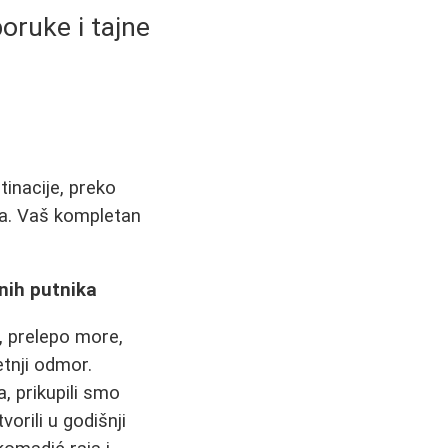
poruke i tajne
inacije, preko
era. Vaš kompletan
snih putnika
a, prelepo more,
etnji odmor.
, prikupili smo
vorili u godišnji