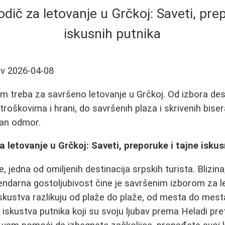
odič za letovanje u Grčkoj: Saveti, pre
iskusnih putnika
ov
2026-04-08
m treba za savršeno letovanje u Grčkoj. Od izbora dest
 troškovima i hrani, do savršenih plaza i skrivenih bis
an odmor.
a letovanje u Grčkoj: Saveti, preporuke i tajne isku
, jedna od omiljenih destinacija srpskih turista. Blizin
egendarna gostoljubivost čine je savršenim izborom za l
kustva razlikuju od plaže do plaže, od mesta do mesta
i iskustva putnika koji su svoju ljubav prema Heladi pret