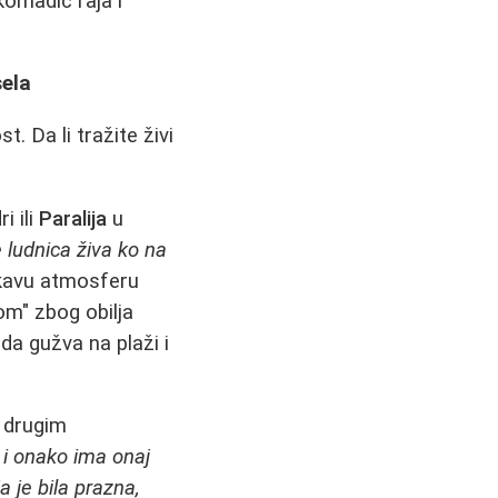
komadić raja i
sela
. Da li tražite živi
i ili
Paralija
u
e ludnica živa ko na
ckavu atmosferu
dom" zbog obilja
 da gužva na plaži i
i drugim
 i onako ima onaj
je bila prazna,