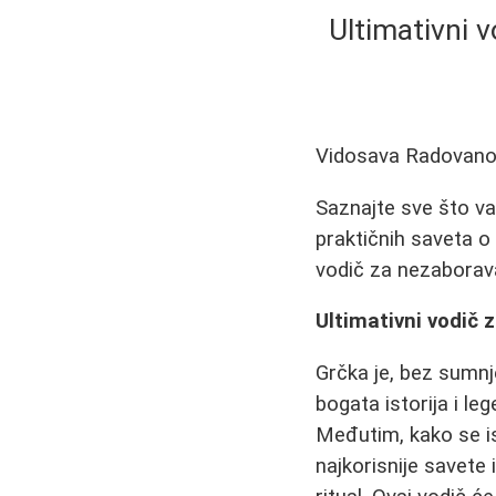
Ultimativni v
Vidosava Radovan
Saznajte sve što va
praktičnih saveta o
vodič za nezaborav
Ultimativni vodič z
Grčka je, bez sumnje
bogata istorija i l
Međutim, kako se is
najkorisnije savete 