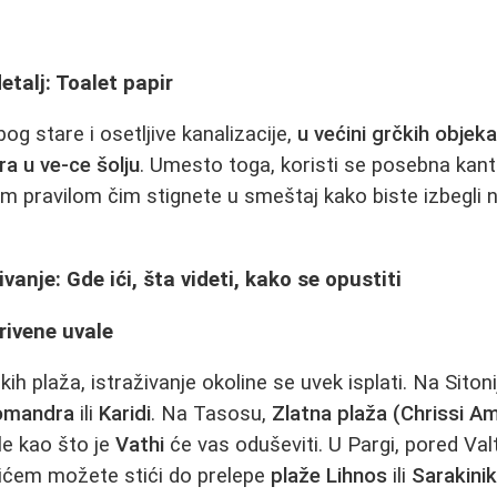
etalj: Toalet papir
og stare i osetljive kanalizacije,
u većini grčkih objek
ra u ve-ce šolju
. Umesto toga, koristi se posebna kant
m pravilom čim stignete u smeštaj kako biste izbegli ne
ivanje: Gde ići, šta videti, kako se opustiti
rivene uvale
ih plaža, istraživanje okoline se uvek isplati. Na Siton
omandra
ili
Karidi
. Na Tasosu,
Zlatna plaža (Chrissi 
ale kao što je
Vathi
će vas oduševiti. U Pargi, pored Val
dićem možete stići do prelepe
plaže Lihnos
ili
Sarakini