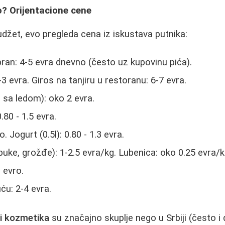
o? Orijentacione cene
udžet, evo pregleda cena iz iskustava putnika:
ran: 4-5 evra dnevno (često uz kupovinu pića).
-3 evra. Giros na tanjiru u restoranu: 6-7 evra.
 sa ledom): oko 2 evra.
.80 - 1.5 evra.
. Jogurt (0.5l): 0.80 - 1.3 evra.
buke, grožđe): 1-2.5 evra/kg. Lubenica: oko 0.25 evra/k
1 evro.
iću: 2-4 evra.
i kozmetika
su značajno skuplje nego u Srbiji (često i d