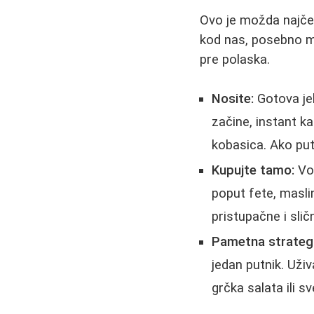
Ovo je možda najče
kod nas, posebno me
pre polaska.
Nosite:
Gotova jel
začine, instant ka
kobasica. Ako pu
Kupujte tamo:
Voć
poput fete, masli
pristupačne i sli
Pametna strategi
jedan putnik. Uživa
grčka salata ili s