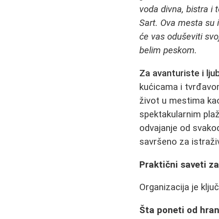
voda divna, bistra i 
Sart. Ova mesta su i
će vas oduševiti s
belim peskom.
Za avanturiste i lju
kućicama i tvrđavom,
život u mestima ka
spektakularnim plaž
odvajanje od svako
savršeno za istraži
Praktični saveti z
Organizacija je klj
Šta poneti od hra