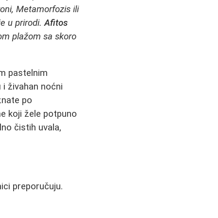
roni, Metamorfozis ili
e u prirodi.
Afitos
om plažom sa skoro
im pastelnim
 i živahan noćni
nate po
e koji žele potpuno
no čistih uvala,
ici preporučuju.