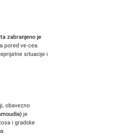
ata zabranjeno je
a pored ve-cea.
prijatne situacije i
iji, obavezno
Ammoudia)
je
tosa i gradske
ko
.