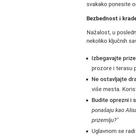
svakako ponesite o
Bezbednost i krade
Nažalost, u poslednj
nekoliko ključnih sa
Izbegavajte pri
prozore i terasu p
Ne ostavljajte d
više mesta. Korist
Budite oprezni i
ponašaju kao Alis
prizemlju?"
Uglavnom se radi