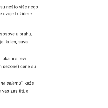
 su nešto više nego
 svoje frižidere
, sosove u prahu,
ja, kulen, suva
.
lokalni sirevi
om sezone) cene su
go na salamu"
, kaže
 vas zasititi, a