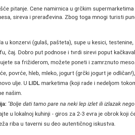
šće pitanje. Cene namirnica u grčkim supermarketima
sa, sireva i prerađevina. Zbog toga mnogi turisti pune
a u konzervi (gulaš, pašteta), supe u kesici, testenine
fu, čaj. Dobro put podnose i tvrdi sirevi poput kačkaval
tujete sa frižiderom, možete poneti i zamrznuto meso
e, povrće, hleb, mleko, jogurt (grčki jogurt je odličan!), 
novo ulje. U
LIDL
marketima (koji rade i nedeljom tok
čne našim.
ja:
"Bolje dati tamo pare na neki lep izlet ili izlazak ne
jte u lokalnoj kuhinji - giros za 2-3 evra je obrok koji će
veža riba u taverni su deo autentičnog iskustva.