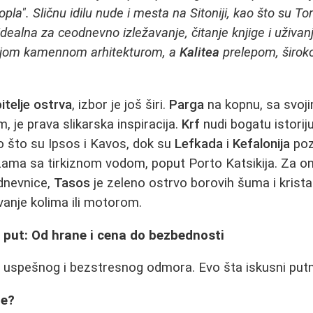
topla". Sličnu idilu nude i mesta na Sitoniji, kao što su To
dealna za ceodnevno izležavanje, čitanje knjige i uživanj
vojom kamennom arhitekturom, a
Kalitea
prelepom, širok
bitelje ostrva
, izbor je još širi.
Parga
na kopnu, sa svoj
 je prava slikarska inspiracija.
Krf
nudi bogatu istoriju
o što su Ipsos i Kavos, dok su
Lefkada
i
Kefalonija
poz
ama sa tirkiznom vodom, poput Porto Katsikija. Za on
dnevnice,
Tasos
je zeleno ostrvo borovih šuma i kristal
vanje kolima ili motorom.
a put: Od hrane i cena do bezbednosti
uč uspešnog i bezstresnog odmora. Evo šta iskusni putn
ne?