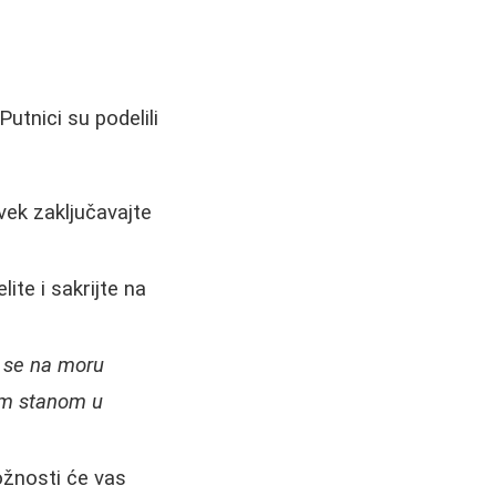
utnici su podelili
vek zaključavajte
te i sakrijte na
i se na moru
nim stanom u
ožnosti će vas