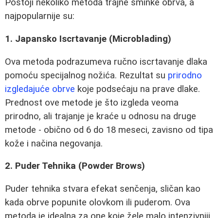
Postoji nekoliko metoda trajne šminke obrva, a
najpopularnije su:
1. Japansko Iscrtavanje (Microblading)
Ova metoda podrazumeva ručno iscrtavanje dlaka
pomoću specijalnog nožića. Rezultat su
prirodno
izgledajuće obrve
koje podsećaju na prave dlake.
Prednost ove metode je što izgleda veoma
prirodno, ali trajanje je kraće u odnosu na druge
metode - obično od 6 do 18 meseci, zavisno od tipa
kože i načina negovanja.
2. Puder Tehnika (Powder Brows)
Puder tehnika stvara efekat senčenja, sličan kao
kada obrve popunite olovkom ili puderom. Ova
metoda je idealna za one koje žele malo intenzivniji