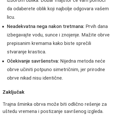
izborom oblika. Dobar majstor će vam pomoći
da odaberete oblik koji najbolje odgovara vašem
licu.
Neadekvatna nega nakon tretmana:
Prvih dana
izbegavajte vodu, sunce i znojenje. Mažite obrve
prepisanim kremama kako biste sprečili
stvaranje krastica.
Očekivanje savršenstva:
Nijedna metoda neće
obrve učiniti potpuno simetričnim, jer prirodne
obrve nikad nisu identične.
Zaključak
Trajna šminka obrva može biti odlično rešenje za
uštedu vremena i postizanje savršenog izgleda.