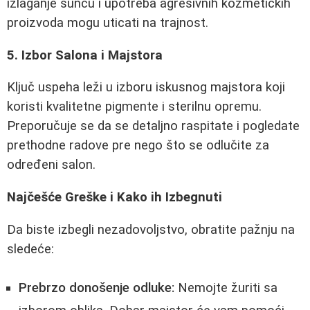
izlaganje suncu i upotreba agresivnih kozmetičkih
proizvoda mogu uticati na trajnost.
5. Izbor Salona i Majstora
Ključ uspeha leži u izboru iskusnog majstora koji
koristi kvalitetne pigmente i sterilnu opremu.
Preporučuje se da se detaljno raspitate i pogledate
prethodne radove pre nego što se odlučite za
određeni salon.
Najčešće Greške i Kako ih Izbegnuti
Da biste izbegli nezadovoljstvo, obratite pažnju na
sledeće:
Prebrzo donošenje odluke:
Nemojte žuriti sa