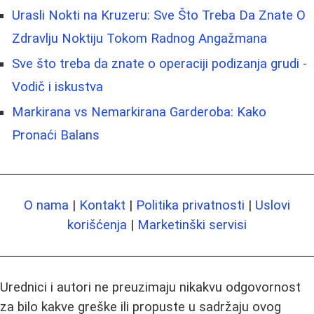
Urasli Nokti na Kruzeru: Sve Što Treba Da Znate O
Zdravlju Noktiju Tokom Radnog Angažmana
Sve što treba da znate o operaciji podizanja grudi -
Vodič i iskustva
Markirana vs Nemarkirana Garderoba: Kako
Pronaći Balans
O nama
|
Kontakt
|
Politika privatnosti
|
Uslovi
korišćenja
|
Marketinški servisi
Urednici i autori ne preuzimaju nikakvu odgovornost
za bilo kakve greške ili propuste u sadržaju ovog