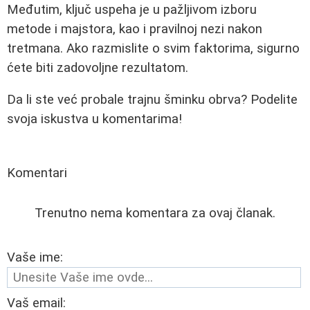
Međutim, ključ uspeha je u pažljivom izboru
metode i majstora, kao i pravilnoj nezi nakon
tretmana. Ako razmislite o svim faktorima, sigurno
ćete biti zadovoljne rezultatom.
Da li ste već probale trajnu šminku obrva? Podelite
svoja iskustva u komentarima!
Komentari
Trenutno nema komentara za ovaj članak.
Vaše ime:
Vaš email: