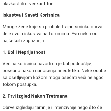
plavkast ili crvenkast ton.
Iskustva i Saveti Korisnica
Mnoge žene koje su probale trajnu šminku obrva
dele svoja iskustva na forumima. Evo nekih od
najčešćih zapažanja:
1. Bol i Neprijatnost
Većina korisnica navodi da je bol podnošljiv,
posebno nakon nanošenja anestetika. Neke osobe
sa osetljivijom kožom mogu osećati veći nelagod
tokom postupka.
2. Prvi Izgled Nakon Tretmana
Obrve izgledaju tamnije i intenzivnije nego što će