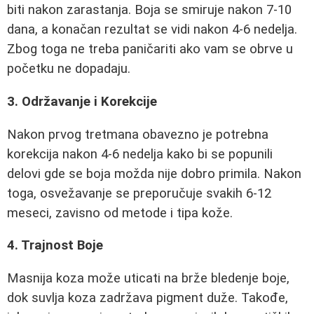
biti nakon zarastanja. Boja se smiruje nakon 7-10
dana, a konačan rezultat se vidi nakon 4-6 nedelja.
Zbog toga ne treba paničariti ako vam se obrve u
početku ne dopadaju.
3. Održavanje i Korekcije
Nakon prvog tretmana obavezno je potrebna
korekcija nakon 4-6 nedelja kako bi se popunili
delovi gde se boja možda nije dobro primila. Nakon
toga, osvežavanje se preporučuje svakih 6-12
meseci, zavisno od metode i tipa kože.
4. Trajnost Boje
Masnija koza može uticati na brže bledenje boje,
dok suvlja koza zadržava pigment duže. Takođe,