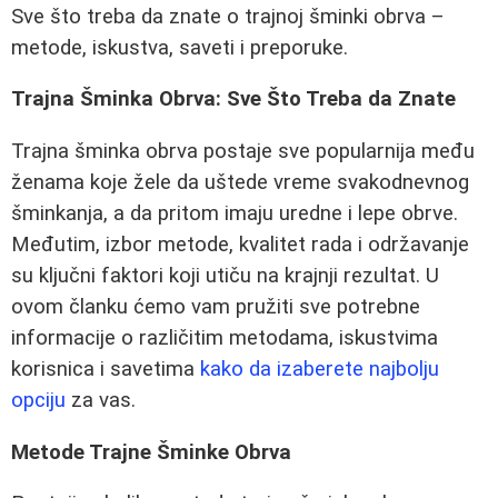
Sve što treba da znate o trajnoj šminki obrva –
metode, iskustva, saveti i preporuke.
Trajna Šminka Obrva: Sve Što Treba da Znate
Trajna šminka obrva postaje sve popularnija među
ženama koje žele da uštede vreme svakodnevnog
šminkanja, a da pritom imaju uredne i lepe obrve.
Međutim, izbor metode, kvalitet rada i održavanje
su ključni faktori koji utiču na krajnji rezultat. U
ovom članku ćemo vam pružiti sve potrebne
informacije o različitim metodama, iskustvima
korisnica i savetima
kako da izaberete najbolju
opciju
za vas.
Metode Trajne Šminke Obrva