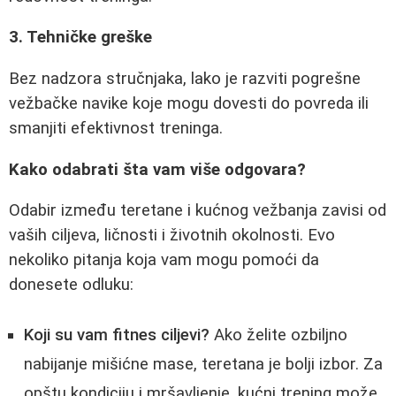
3. Tehničke greške
Bez nadzora stručnjaka, lako je razviti pogrešne
vežbačke navike koje mogu dovesti do povreda ili
smanjiti efektivnost treninga.
Kako odabrati šta vam više odgovara?
Odabir između teretane i kućnog vežbanja zavisi od
vaših ciljeva, ličnosti i životnih okolnosti. Evo
nekoliko pitanja koja vam mogu pomoći da
donesete odluku:
Koji su vam fitnes ciljevi?
Ako želite ozbiljno
nabijanje mišićne mase, teretana je bolji izbor. Za
opštu kondiciju i mršavljenje, kućni trening može