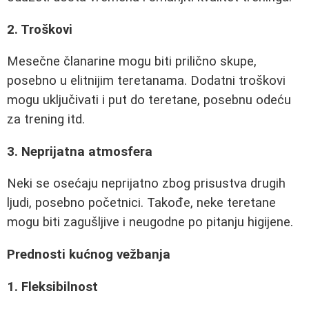
2. Troškovi
Mesečne članarine mogu biti prilično skupe,
posebno u elitnijim teretanama. Dodatni troškovi
mogu uključivati i put do teretane, posebnu odeću
za trening itd.
3. Neprijatna atmosfera
Neki se osećaju neprijatno zbog prisustva drugih
ljudi, posebno početnici. Takođe, neke teretane
mogu biti zagušljive i neugodne po pitanju higijene.
Prednosti kućnog vežbanja
1. Fleksibilnost