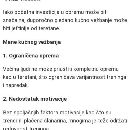
Iako početna investicija u opremu može biti
značajna, dugoročno gledano kućno vežbanje može
biti jeftinije od teretane.
Mane kućnog vežbanja
1. Ograničena oprema
Većina ljudi ne može priuštiti kompletnu opremu
kao u teretani, što ograničava varijantnost treninga
i napredak.
2. Nedostatak motivacije
Bez spoljašnjih faktora motivacije kao što su
trener ili plaćena članarina, mnogima je teže održati
redovnost treninga.