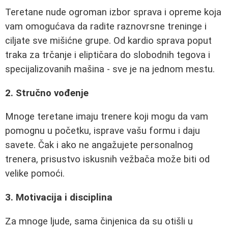
Teretane nude ogroman izbor sprava i opreme koja
vam omogućava da radite raznovrsne treninge i
ciljate sve mišićne grupe. Od kardio sprava poput
traka za trčanje i eliptičara do slobodnih tegova i
specijalizovanih mašina - sve je na jednom mestu.
2. Stručno vođenje
Mnoge teretane imaju trenere koji mogu da vam
pomognu u početku, isprave vašu formu i daju
savete. Čak i ako ne angažujete personalnog
trenera, prisustvo iskusnih vežbača može biti od
velike pomoći.
3. Motivacija i disciplina
Za mnoge ljude, sama činjenica da su otišli u