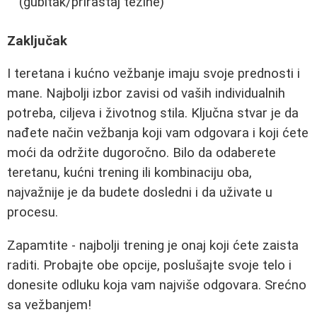
(gubitak/priraštaj težine)
Zaključak
I teretana i kućno vežbanje imaju svoje prednosti i
mane. Najbolji izbor zavisi od vaših individualnih
potreba, ciljeva i životnog stila. Ključna stvar je da
nađete način vežbanja koji vam odgovara i koji ćete
moći da održite dugoročno. Bilo da odaberete
teretanu, kućni trening ili kombinaciju oba,
najvažnije je da budete dosledni i da uživate u
procesu.
Zapamtite - najbolji trening je onaj koji ćete zaista
raditi. Probajte obe opcije, poslušajte svoje telo i
donesite odluku koja vam najviše odgovara. Srećno
sa vežbanjem!