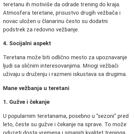
teretanu ih motiviše da odrade trening do kraja.
Atmosfera teretane, prisustvo drugih vežbača i
novac uložen u članarinu često su dodatni
podstrek za redovno vežbanje.
4. Socijalni aspekt
Teretana može biti odlično mesto za upoznavanje
ljudi sa sličnim interesovanjima. Mnogi vežbači
uživaju u druženju i razmeni iskustava sa drugima.
Mane vežbanja u teretani
1. Gužve i čekanje
U popularnim teretanama, posebno u "sezoni" pred
leto, česte su gužve i čekanje na sprave. To može
oduzeti dosta vremena i smanjiti kvalitet treninga.