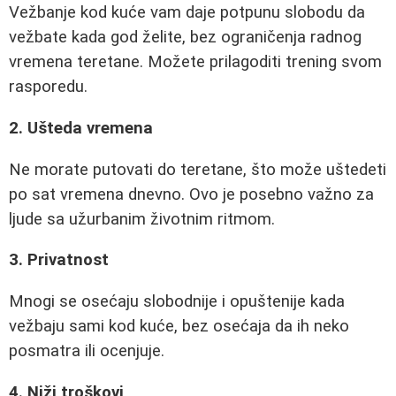
Vežbanje kod kuće vam daje potpunu slobodu da
vežbate kada god želite, bez ograničenja radnog
vremena teretane. Možete prilagoditi trening svom
rasporedu.
2. Ušteda vremena
Ne morate putovati do teretane, što može uštedeti
po sat vremena dnevno. Ovo je posebno važno za
ljude sa užurbanim životnim ritmom.
3. Privatnost
Mnogi se osećaju slobodnije i opuštenije kada
vežbaju sami kod kuće, bez osećaja da ih neko
posmatra ili ocenjuje.
4. Niži troškovi