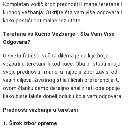
Kompletan vodič kroz prednosti i mane teretane i
kućnog vežbanja. Otkrijte šta vam više odgovara i
kako postići optimalne rezultate.
Teretana vs Kućno Vežbanje - Šta Vam Više
Odgovara?
U svetu fitnesa, večita dilema je da li je bolje
vežbati u teretani ili kod kuće. Oba pristupa imaju
svoje prednosti i mane, a najbolji izbor zavisi od
vaših ciljeva, životnog stila i ličnih preferencija. U
ovom članku ćemo detaljno analizirati obe opcije
kako biste lakše doneli odluku koja vam odgovara.
Prednosti vežbanja u teretani
1. Širok izbor opreme