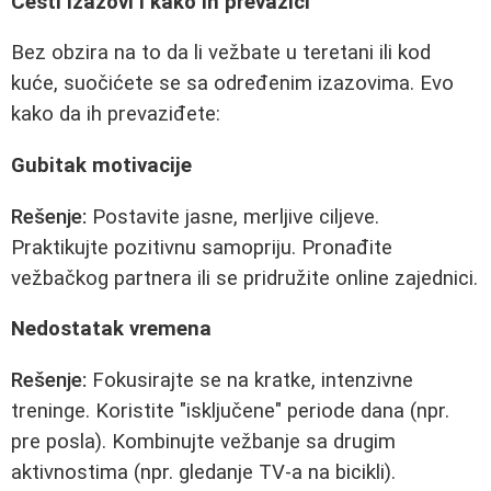
Česti izazovi i kako ih prevazići
Bez obzira na to da li vežbate u teretani ili kod
kuće, suočićete se sa određenim izazovima. Evo
kako da ih prevaziđete:
Gubitak motivacije
Rešenje:
Postavite jasne, merljive ciljeve.
Praktikujte pozitivnu samopriju. Pronađite
vežbačkog partnera ili se pridružite online zajednici.
Nedostatak vremena
Rešenje:
Fokusirajte se na kratke, intenzivne
treninge. Koristite "isključene" periode dana (npr.
pre posla). Kombinujte vežbanje sa drugim
aktivnostima (npr. gledanje TV-a na bicikli).