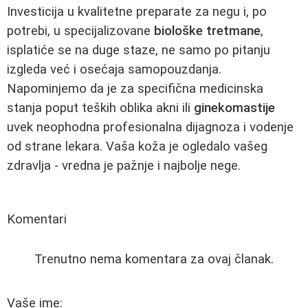
Investicija u kvalitetne preparate za negu i, po
potrebi, u specijalizovane
biološke tretmane
,
isplatiće se na duge staze, ne samo po pitanju
izgleda već i osećaja samopouzdanja.
Napominjemo da je za specifična medicinska
stanja poput teških oblika akni ili
ginekomastije
uvek neophodna profesionalna dijagnoza i vodenje
od strane lekara. Vaša koža je ogledalo vašeg
zdravlja - vredna je pažnje i najbolje nege.
Komentari
Trenutno nema komentara za ovaj članak.
Vaše ime: