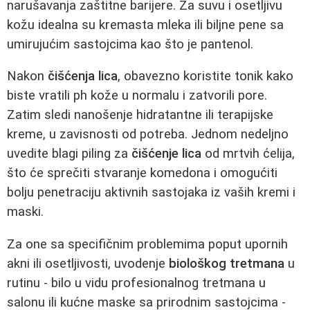
narušavanja zaštitne barijere. Za suvu i osetljivu
kožu idealna su kremasta mleka ili biljne pene sa
umirujućim sastojcima kao što je pantenol.
Nakon
čišćenja lica
, obavezno koristite tonik kako
biste vratili ph kože u normalu i zatvorili pore.
Zatim sledi nanošenje hidratantne ili terapijske
kreme, u zavisnosti od potreba. Jednom nedeljno
uvedite blagi piling za
čišćenje lica
od mrtvih ćelija,
što će sprečiti stvaranje komedona i omogućiti
bolju penetraciju aktivnih sastojaka iz vaših kremi i
maski.
Za one sa specifičnim problemima poput upornih
akni ili osetljivosti, uvodenje
biološkog tretmana
u
rutinu - bilo u vidu profesionalnog tretmana u
salonu ili kućne maske sa prirodnim sastojcima -