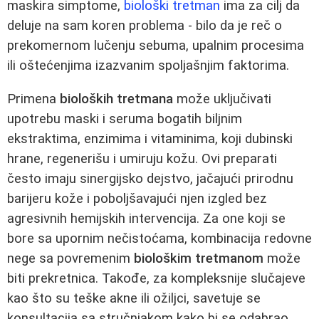
maskira simptome,
biološki tretman
ima za cilj da
deluje na sam koren problema - bilo da je reč o
prekomernom lučenju sebuma, upalnim procesima
ili oštećenjima izazvanim spoljašnjim faktorima.
Primena
bioloških tretmana
može uključivati
upotrebu maski i seruma bogatih biljnim
ekstraktima, enzimima i vitaminima, koji dubinski
hrane, regenerišu i umiruju kožu. Ovi preparati
često imaju sinergijsko dejstvo, jačajući prirodnu
barijeru kože i poboljšavajući njen izgled bez
agresivnih hemijskih intervencija. Za one koji se
bore sa upornim nečistoćama, kombinacija redovne
nege sa povremenim
biološkim tretmanom
može
biti prekretnica. Takođe, za kompleksnije slučajeve
kao što su teške akne ili ožiljci, savetuje se
konsultacija sa stručnjakom kako bi se odabrao