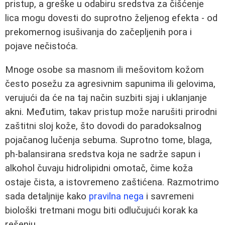
pristup, a greške u odabiru sredstva za čišćenje
lica mogu dovesti do suprotno željenog efekta - od
prekomernog isušivanja do začepljenih pora i
pojave nečistoća.
Mnoge osobe sa masnom ili mešovitom kožom
često posežu za agresivnim sapunima ili gelovima,
verujući da će na taj način suzbiti sjaj i uklanjanje
akni. Međutim, takav pristup može narušiti prirodni
zaštitni sloj kože, što dovodi do paradoksalnog
pojačanog lučenja sebuma. Suprotno tome, blaga,
ph-balansirana sredstva koja ne sadrže sapun i
alkohol čuvaju hidrolipidni omotač, čime koža
ostaje čista, a istovremeno zaštićena. Razmotrimo
sada detaljnije kako
pravilna nega
i savremeni
biološki tretmani mogu biti odlučujući korak ka
rešenju.