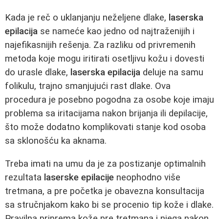
Kada je reč o uklanjanju neželjene dlake,
laserska
epilacija
se nameće kao jedno od najtraženijih i
najefikasnijih rešenja. Za razliku od privremenih
metoda koje mogu iritirati osetljivu kožu i dovesti
do urasle dlake,
laserska epilacija
deluje na samu
folikulu, trajno smanjujući rast dlake. Ova
procedura je posebno pogodna za osobe koje imaju
problema sa iritacijama nakon brijanja ili depilacije,
što može dodatno komplikovati stanje kod osoba
sa sklonošću ka aknama.
Treba imati na umu da je za postizanje optimalnih
rezultata
laserske epilacije
neophodno više
tretmana, a pre početka je obavezna konsultacija
sa stručnjakom kako bi se procenio tip kože i dlake.
Pravilna priprema kože pre tretmana i njega nakon