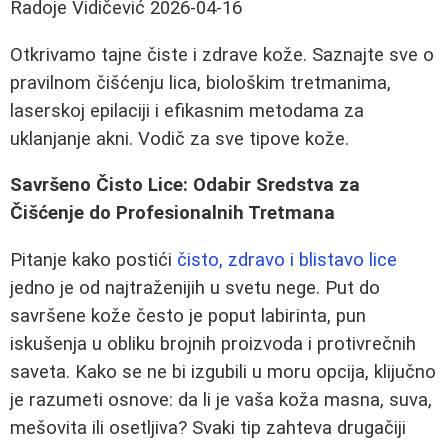
Radoje Vidičević
2026-04-16
Otkrivamo tajne čiste i zdrave kože. Saznajte sve o
pravilnom čišćenju lica, biološkim tretmanima,
laserskoj epilaciji i efikasnim metodama za
uklanjanje akni. Vodič za sve tipove kože.
Savršeno Čisto Lice: Odabir Sredstva za
Čišćenje do Profesionalnih Tretmana
Pitanje kako postići
čisto, zdravo i blistavo lice
jedno je od najtraženijih u svetu nege. Put do
savršene kože često je poput labirinta, pun
iskušenja u obliku brojnih proizvoda i protivrečnih
saveta. Kako se ne bi izgubili u moru opcija, klijučno
je razumeti osnove: da li je vaša koža masna, suva,
mešovita ili osetljiva? Svaki tip zahteva drugačiji