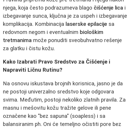
njega, koja često podrazumeva blago
čišćenje lica
i
izbegavanje sunca, ključna je za uspeh i izbegavanje
komplikacija. Kombinacija
laserske epilacije
sa
redovnom negom i eventualnim
biološkim
tretmanima
može ponuditi sveobuhvatno rešenje
za glatku i čistu kožu.
Kako Izabrati Pravo Sredstvo za Čišćenje i
Napraviti Ličnu Rutinu?
Na osnovu iskustava brojnih korisnica, jasno je da
ne postoji univerzalno sredstvo koje odgovara
svima. Međutim, postoji nekoliko zlatnih pravila. Za
masnu i mešovitu kožu tražite gelove ili pene
označene kao "bez sapuna" (soapless) i sa
balansiranim ph. Oni će temeljno očistiti pore bez