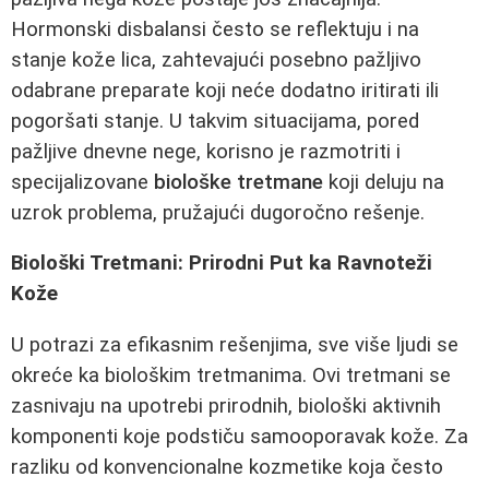
Hormonski disbalansi često se reflektuju i na
stanje kože lica, zahtevajući posebno pažljivo
odabrane preparate koji neće dodatno iritirati ili
pogoršati stanje. U takvim situacijama, pored
pažljive dnevne nege, korisno je razmotriti i
specijalizovane
biološke tretmane
koji deluju na
uzrok problema, pružajući dugoročno rešenje.
Biološki Tretmani: Prirodni Put ka Ravnoteži
Kože
U potrazi za efikasnim rešenjima, sve više ljudi se
okreće ka biološkim tretmanima. Ovi tretmani se
zasnivaju na upotrebi prirodnih, biološki aktivnih
komponenti koje podstiču samooporavak kože. Za
razliku od konvencionalne kozmetike koja često