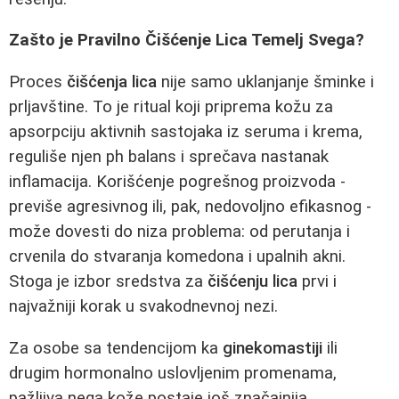
Zašto je Pravilno Čišćenje Lica Temelj Svega?
Proces
čišćenja lica
nije samo uklanjanje šminke i
prljavštine. To je ritual koji priprema kožu za
apsorpciju aktivnih sastojaka iz seruma i krema,
reguliše njen ph balans i sprečava nastanak
inflamacija. Korišćenje pogrešnog proizvoda -
previše agresivnog ili, pak, nedovoljno efikasnog -
može dovesti do niza problema: od perutanja i
crvenila do stvaranja komedona i upalnih akni.
Stoga je izbor sredstva za
čišćenju lica
prvi i
najvažniji korak u svakodnevnoj nezi.
Za osobe sa tendencijom ka
ginekomastiji
ili
drugim hormonalno uslovljenim promenama,
pažljiva nega kože postaje još značajnija.