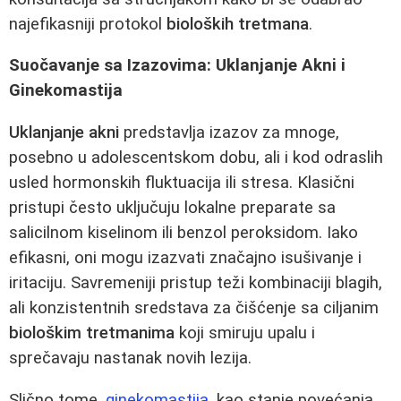
najefikasniji protokol
bioloških tretmana
.
Suočavanje sa Izazovima: Uklanjanje Akni i
Ginekomastija
Uklanjanje akni
predstavlja izazov za mnoge,
posebno u adolescentskom dobu, ali i kod odraslih
usled hormonskih fluktuacija ili stresa. Klasični
pristupi često uključuju lokalne preparate sa
salicilnom kiselinom ili benzol peroksidom. Iako
efikasni, oni mogu izazvati značajno isušivanje i
iritaciju. Savremeniji pristup teži kombinaciji blagih,
ali konzistentnih sredstava za čišćenje sa ciljanim
biološkim tretmanima
koji smiruju upalu i
sprečavaju nastanak novih lezija.
Slično tome,
ginekomastija
, kao stanje povećanja