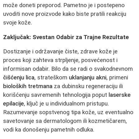
može doneti preporod. Pametno je i postepeno
uvoditi nove proizvode kako biste pratili reakciju
svoje kože.
Zaključak: Svestan Odabir za Trajne Rezultate
Dostizanje i održavanje čiste, zdrave kože je
proces koji zahteva strpljenje, posvećenost i
informisan odabir. Bilo da se radi o svakodnevnom
čišćenju lica
, strateškom
uklanjanju akni
, primeni
bioloških tretmana
za dubinsku regeneraciju ili
korišćenju savremenih tehnologija poput
laserske
epilacije
, ključ je u individualnom pristupu.
Razumevanje sopstvenog tipa kože, uz eventualno
savetovanje sa dermatologom ili kozmetičarem,
vodi ka donošenju pametnih odluka.