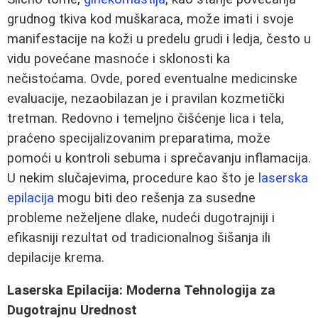
grudnog tkiva kod muškaraca, može imati i svoje
manifestacije na koži u predelu grudi i ledja, često u
vidu povećane masnoće i sklonosti ka
nečistoćama. Ovde, pored eventualne medicinske
evaluacije, nezaobilazan je i pravilan kozmetički
tretman. Redovno i temeljno čišćenje lica i tela,
praćeno specijalizovanim preparatima, može
pomoći u kontroli sebuma i sprečavanju inflamacija.
U nekim slučajevima, procedure kao što je
laserska
epilacija
mogu biti deo rešenja za susedne
probleme neželjene dlake, nudeći dugotrajniji i
efikasniji rezultat od tradicionalnog šišanja ili
depilacije krema.
Laserska Epilacija: Moderna Tehnologija za
Dugotrajnu Urednost