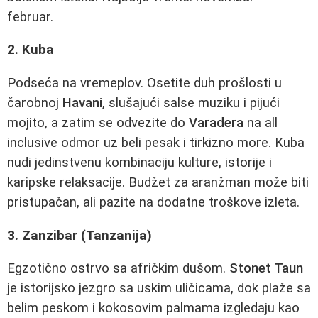
februar.
2. Kuba
Podseća na vremeplov. Osetite duh prošlosti u
čarobnoj
Havani
, slušajući salse muziku i pijući
mojito, a zatim se odvezite do
Varadera
na all
inclusive odmor uz beli pesak i tirkizno more. Kuba
nudi jedinstvenu kombinaciju kulture, istorije i
karipske relaksacije. Budžet za aranžman može biti
pristupačan, ali pazite na dodatne troškove izleta.
3. Zanzibar (Tanzanija)
Egzotično ostrvo sa afričkim dušom.
Stonet Taun
je istorijsko jezgro sa uskim uličicama, dok plaže sa
belim peskom i kokosovim palmama izgledaju kao