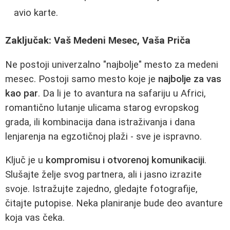
avio karte.
Zaključak: Vaš Medeni Mesec, Vaša Priča
Ne postoji univerzalno "najbolje" mesto za medeni
mesec. Postoji samo mesto koje je
najbolje za vas
kao par
. Da li je to avantura na safariju u Africi,
romantično lutanje ulicama starog evropskog
grada, ili kombinacija dana istraživanja i dana
lenjarenja na egzotičnoj plaži - sve je ispravno.
Ključ je u
kompromisu i otvorenoj komunikaciji
.
Slušajte želje svog partnera, ali i jasno izrazite
svoje. Istražujte zajedno, gledajte fotografije,
čitajte putopise. Neka planiranje bude deo avanture
koja vas čeka.