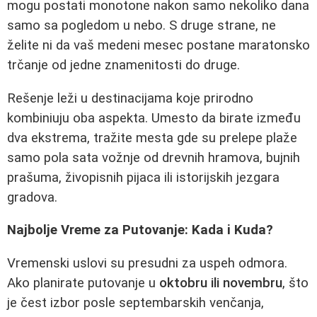
mogu postati monotone nakon samo nekoliko dana
samo sa pogledom u nebo. S druge strane, ne
želite ni da vaš medeni mesec postane maratonsko
trčanje od jedne znamenitosti do druge.
Rešenje leži u destinacijama koje prirodno
kombiniuju oba aspekta. Umesto da birate između
dva ekstrema, tražite mesta gde su prelepe plaže
samo pola sata vožnje od drevnih hramova, bujnih
prašuma, živopisnih pijaca ili istorijskih jezgara
gradova.
Najbolje Vreme za Putovanje: Kada i Kuda?
Vremenski uslovi su presudni za uspeh odmora.
Ako planirate putovanje u
oktobru ili novembru
, što
je čest izbor posle septembarskih venčanja,