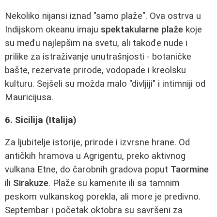
Nekoliko nijansi iznad "samo plaže". Ova ostrva u
Indijskom okeanu imaju
spektakularne plaže
koje
su među najlepšim na svetu, ali takođe nude i
prilike za istraživanje unutrašnjosti - botaničke
bašte, rezervate prirode, vodopade i kreolsku
kulturu. Sejšeli su možda malo "divljiji" i intimniji od
Mauricijusa.
6. Sicilija (Italija)
Za ljubitelje istorije, prirode i izvrsne hrane. Od
antičkih hramova u Agrigentu, preko aktivnog
vulkana Etnе, do čarobnih gradova poput
Taormine
ili
Sirakuze
. Plaže su kamenite ili sa tamnim
peskom vulkanskog porekla, ali more je predivno.
Septembar i početak oktobra su savršeni za