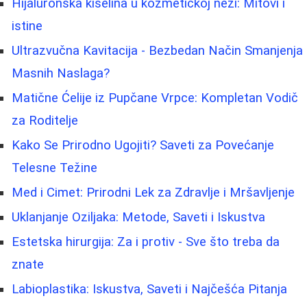
Hijaluronska kiselina u kozmetičkoj nezi: Mitovi i
istine
Ultrazvučna Kavitacija - Bezbedan Način Smanjenja
Masnih Naslaga?
Matične Ćelije iz Pupčane Vrpce: Kompletan Vodič
za Roditelje
Kako Se Prirodno Ugojiti? Saveti za Povećanje
Telesne Težine
Med i Cimet: Prirodni Lek za Zdravlje i Mršavljenje
Uklanjanje Oziljaka: Metode, Saveti i Iskustva
Estetska hirurgija: Za i protiv - Sve što treba da
znate
Labioplastika: Iskustva, Saveti i Najčešća Pitanja