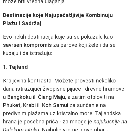
može biti vredna ulaganja.
Destinacije koje Najupečatljivije Kombinuju
Plažu i Sadržaj
Evo nekih destinacija koje su se pokazale kao
savršen kompromis
za parove koji žele i da se
kupaju i da istražuju:
1. Tajland
Kraljevina kontrasta. Možete provesti nekoliko
dana istražujući živopisne pijace i drevne hramove
u
Bangkoku
ili
Čiang Maju
, a zatim otploviti na
Phuket, Krabi
ili
Koh Samui
za sunčanje na
predivnim plažama uz kristalno more. Tajlandska
hrana je posebna priča - za mnoge je
najukusnija na
Dalekom istoku
. Najbolje vreme: novembar -