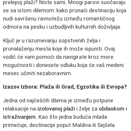
prelepoj plaži? Niste sami. Mnogi parovi suočavaju
se sa istom dilemom: kako pronaći destinaciju koja
nudi savršenu ravnotežu između romantičnog
odmora na pesku i uzbudljivih kulturnih doživljaja.
Ključ je u razumevanju sopstvenih želja i
pronalaženju mesta koje ih može ispuniti. Ovaj
vodič će vam pomoći da navigirate kroz more
mogućnosti i donesete odluku koja će vaš medeni
mesec učiniti nezaboravnim.
Izazov Izbora: Plaža ili Grad, Egzotika ili Evropa?
Jedna od najčešćih dilema je između potpune
relaksacije na
izolovanoj plaži
i želje za
obilaskom i
istraživanjem
. Kao što jedna buduća mlada
primećuje, destinacije poput Maldiva ili Sejšela