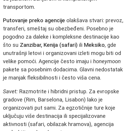
transportom.
Putovanje preko agencije
olakšava stvari: prevoz,
transferi, smeštaj su obezbeđeni. Posebno je
pogodno za daleke i kompleksne destinacije kao
što su
Zanzibar, Kenija (safari)
ili
Meksiko
, gde
unutrašnji letovi i organizovani izleti mogu biti od
velike pomoći. Agencije često imaju i
honeymoon
pakete sa posebnim dodacima. Glavni nedostatak
je manjak fleksibilnosti i često viša cena.
Savet:
Razmotrite i hibridni pristup. Za evropske
gradove (Rim, Barselona, Lisabon) lako je
organizovati put sami. Za egzotičnije ture koje
uključuju više destinacija ili specijalizovane
aktivnosti (safari, obilazak hramova), agencija