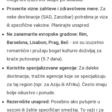
Proverite vizne zahteve i zdravstvene mere:
Za
neke destinacije (SAD, Zanzibar) potrebna je viza
ili specifične vakcine. Planirajte unapred.
Ne zanemarite evropske gradove:
Rim,
Barselona, Lisabon, Prag, Beč
- svi su izuzetno
romantični i pružaju bogat kulturni doživljaj za
kraće putovanje (5-7 dana).
Koristite specijalizovane agencije:
Za daleke
destinacije, tražite agencije koje se specijalizuju
za taj region (npr. za Aziju ili Afriku). Često imaju
bolje iskustvo i ponude.
Rezervišite unapred:
Posebno ako putujete u
sezoni ili želite specifičan smeštaj. To važi i za