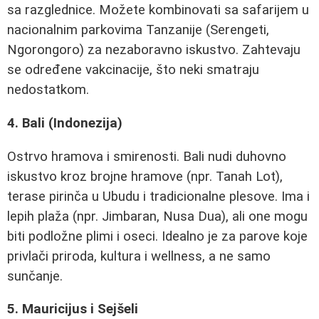
sa razglednice. Možete kombinovati sa safarijem u
nacionalnim parkovima Tanzanije (Serengeti,
Ngorongoro) za nezaboravno iskustvo. Zahtevaju
se određene vakcinacije, što neki smatraju
nedostatkom.
4. Bali (Indonezija)
Ostrvo hramova i smirenosti. Bali nudi duhovno
iskustvo kroz brojne hramove (npr. Tanah Lot),
terase pirinča u Ubudu i tradicionalne plesove. Ima i
lepih plaža (npr. Jimbaran, Nusa Dua), ali one mogu
biti podložne plimi i oseci. Idealno je za parove koje
privlači priroda, kultura i wellness, a ne samo
sunčanje.
5. Mauricijus i Sejšeli