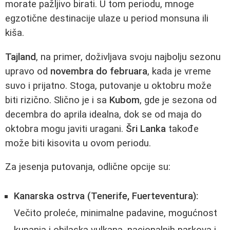
morate pažljivo birati. U tom periodu, mnoge
egzotične destinacije ulaze u period monsuna ili
kiša.
Tajland
, na primer, doživljava svoju najbolju sezonu
upravo od
novembra do februara
, kada je vreme
suvo i prijatno. Stoga, putovanje u oktobru može
biti rizično. Slično je i sa
Kubom
, gde je sezona od
decembra do aprila idealna, dok se od maja do
oktobra mogu javiti uragani.
Šri Lanka
takođe
može biti kisovita u ovom periodu.
Za jesenja putovanja, odlične opcije su:
Kanarska ostrva (Tenerife, Fuerteventura):
Večito proleće, minimalne padavine, mogućnost
kupanja i obilaska vulkana, nacionalnih parkova i