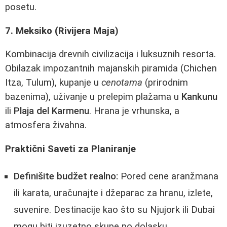
posetu.
7. Meksiko (Rivijera Maja)
Kombinacija drevnih civilizacija i luksuznih resorta.
Obilazak impozantnih majanskih piramida (Chichen
Itza, Tulum), kupanje u
cenotama
(prirodnim
bazenima), uživanje u prelepim plažama u
Kankunu
ili
Plaja del Karmenu
. Hrana je vrhunska, a
atmosfera živahna.
Praktični Saveti za Planiranje
Definišite budžet realno:
Pored cene aranžmana
ili karata, uračunajte i džeparac za hranu, izlete,
suvenire. Destinacije kao što su Njujork ili Dubai
mogu biti izuzetno skupe po dolasku.