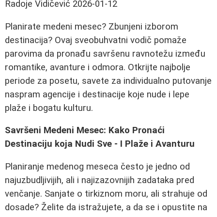
Radoje Vidičević
2026-01-12
Planirate medeni mesec? Zbunjeni izborom
destinacija? Ovaj sveobuhvatni vodič pomaže
parovima da pronađu savršenu ravnotežu između
romantike, avanture i odmora. Otkrijte najbolje
periode za posetu, savete za individualno putovanje
naspram agencije i destinacije koje nude i lepe
plaže i bogatu kulturu.
Savršeni Medeni Mesec: Kako Pronaći
Destinaciju koja Nudi Sve - I Plaže i Avanturu
Planiranje medenog meseca često je jedno od
najuzbudljivijih, ali i najizazovnijih zadataka pred
venčanje. Sanjate o tirkiznom moru, ali strahuje od
dosade? Želite da istražujete, a da se i opustite na