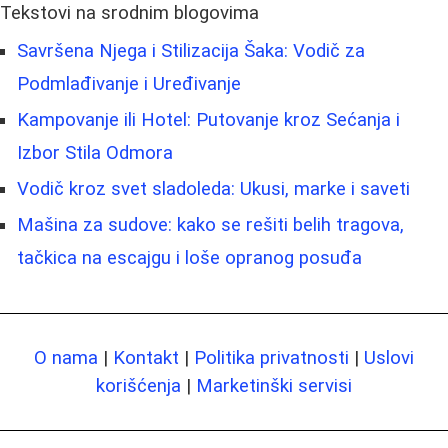
Tekstovi na srodnim blogovima
Savršena Njega i Stilizacija Šaka: Vodič za
Podmlađivanje i Uređivanje
Kampovanje ili Hotel: Putovanje kroz Sećanja i
Izbor Stila Odmora
Vodič kroz svet sladoleda: Ukusi, marke i saveti
Mašina za sudove: kako se rešiti belih tragova,
tačkica na escajgu i loše opranog posuđa
O nama
|
Kontakt
|
Politika privatnosti
|
Uslovi
korišćenja
|
Marketinški servisi