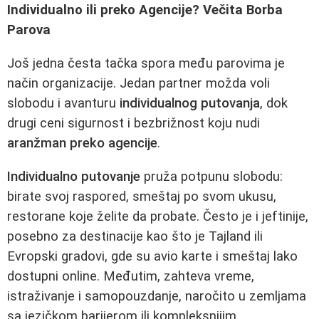
Individualno ili preko Agencije? Večita Borba
Parova
Još jedna česta tačka spora među parovima je
način organizacije. Jedan partner možda voli
slobodu i avanturu
individualnog putovanja
, dok
drugi ceni sigurnost i bezbrižnost koju nudi
aranžman preko agencije
.
Individualno putovanje
pruža potpunu slobodu:
birate svoj raspored, smeštaj po svom ukusu,
restorane koje želite da probate. Često je i jeftinije,
posebno za destinacije kao što je Tajland ili
Evropski gradovi, gde su avio karte i smeštaj lako
dostupni online. Međutim, zahteva vreme,
istraživanje i samopouzdanje, naročito u zemljama
sa jezičkom barijerom ili kompleksnijim