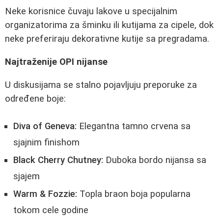
Neke korisnice čuvaju lakove u specijalnim
organizatorima za šminku ili kutijama za cipele, dok
neke preferiraju dekorativne kutije sa pregradama.
Najtraženije OPI nijanse
U diskusijama se stalno pojavljuju preporuke za
određene boje:
Diva of Geneva:
Elegantna tamno crvena sa
sjajnim finishom
Black Cherry Chutney:
Duboka bordo nijansa sa
sjajem
Warm & Fozzie:
Topla braon boja popularna
tokom cele godine