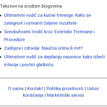
Tekstovi na srodnim blogovima
Ultimativni vodič za kućne treninge: Kako se
zategnuti i ostvariti željene rezultate
Sveobuhvatni Vodič kroz Estetske Tretmane i
Procedure
Zadnjica i zdravlje: Naučna istina ili mit?
Ultimativni vodič za depilaciju nausnica: kako izbeći
iritacije i postići glatkoću
O nama
|
Kontakt
|
Politika privatnosti
|
Uslovi
korišćenja
|
Marketinški servisi