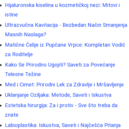
Hijaluronska kiselina u kozmetičkoj nezi: Mitovi i
istine
Ultrazvučna Kavitacija - Bezbedan Način Smanjenja
Masnih Naslaga?
Matične Ćelije iz Pupčane Vrpce: Kompletan Vodič
za Roditelje
Kako Se Prirodno Ugojiti? Saveti za Povećanje
Telesne Težine
Med i Cimet: Prirodni Lek za Zdravlje i Mršavljenje
Uklanjanje Oziljaka: Metode, Saveti i Iskustva
Estetska hirurgija: Za i protiv - Sve što treba da
znate
Labioplastika: Iskustva, Saveti i Najčešća Pitanja