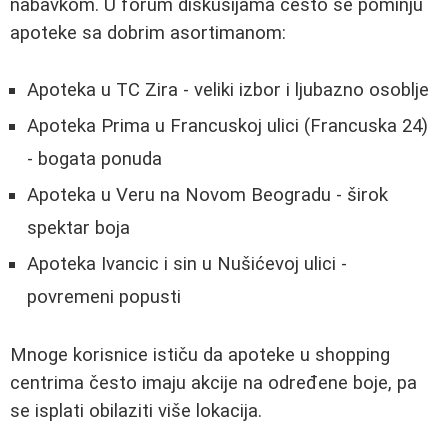
nabavkom. U forum diskusijama često se pominju
apoteke sa dobrim asortimanom:
Apoteka u TC Zira - veliki izbor i ljubazno osoblje
Apoteka Prima u Francuskoj ulici (Francuska 24)
- bogata ponuda
Apoteka u Veru na Novom Beogradu - širok
spektar boja
Apoteka Ivancic i sin u Nušićevoj ulici -
povremeni popusti
Mnoge korisnice ističu da apoteke u shopping
centrima često imaju akcije na određene boje, pa
se isplati obilaziti više lokacija.