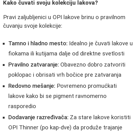
Kako čuvati svoju kolekciju lakova?
Pravi zaljubljenici u OPI lakove brinu o pravilnom
čuvanju svoje kolekcije:
Tamno i hladno mesto:
Idealno je čuvati lakove u
fiokama ili kutijama dalje od direktne svetlosti
Pravilno zatvaranje:
Obavezno dobro zatvoriti
poklopac i obrisati vrh bočice pre zatvaranja
Redovno mešanje:
Povremeno promućkati
lakove kako bi se pigment ravnomerno
rasporedio
Dodavanje razređivača:
Za stare lakove koristiti
OPI Thinner (po kap-dve) da produže trajanje