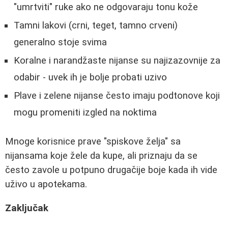
"umrtviti" ruke ako ne odgovaraju tonu kože
Tamni lakovi (crni, teget, tamno crveni)
generalno stoje svima
Koralne i narandžaste nijanse su najizazovnije za
odabir - uvek ih je bolje probati uzivo
Plave i zelene nijanse često imaju podtonove koji
mogu promeniti izgled na noktima
Mnoge korisnice prave "spiskove želja" sa
nijansama koje žele da kupe, ali priznaju da se
često zavole u potpuno drugačije boje kada ih vide
uživo u apotekama.
Zaključak