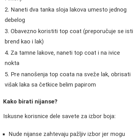
Naneti dva tanka sloja lakova umesto jednog
debelog
Obavezno koristiti top coat (preporučuje se isti
brend kao i lak)
Za tamne lakove, naneti top coat i na ivice
nokta
Pre nanošenja top coata na sveže lak, obrisati
višak laka sa četkice belim papirom
Kako birati nijanse?
Iskusne korisnice dele savete za izbor boja:
Nude nijanse zahtevaju pažljiv izbor jer mogu