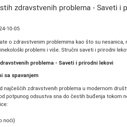
tih zdravstvenih problema - Saveti i p
24-10-05
ate o zdravstvenim problemima kao što su nesanica, ni
nekološki problemi i više. Stručni saveti i prirodni lekov
dravstvenih problema - Saveti i prirodni lekovi
mi sa spavanjem
od najčešćih zdravstvenih problema u modernom društv
, od potpunog odsustva sna do čestih buđenja tokom no
ice:
o noći)