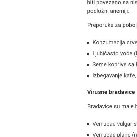
biti povezano sa ni
podložni anemiji.
Preporuke za pobolj
Konzumacija crve
Ljubičasto voće (
Seme koprive sa 
Izbegavanje kafe,
Virusne bradavice 
Bradavice su male b
Verrucae vulgari
Verrucae plane (n