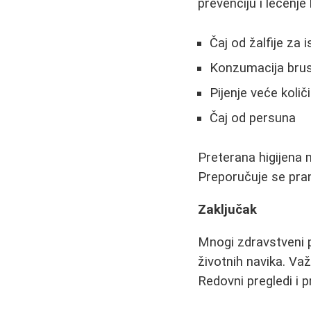
prevenciju i lečenje 
Čaj od žalfije za i
Konzumacija bru
Pijenje veće količ
Čaj od persuna
Preterana higijena m
Preporučuje se pra
Zaključak
Mnogi zdravstveni 
životnih navika. Va
Redovni pregledi i 