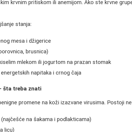
skim krvnim pritiskom ili anemijom. Ako ste krvne gru
šanje stanja:
nog mesa i džigerice
borovnica, brusnica)
kiselim mlekom ili jogurtom na prazan stomak
 energetskih napitaka i crnog čaja
- šta treba znati
enigne promene na koži izazvane virusima. Postoji nek
s (najčešće na šakama i podlakticama)
a licu)