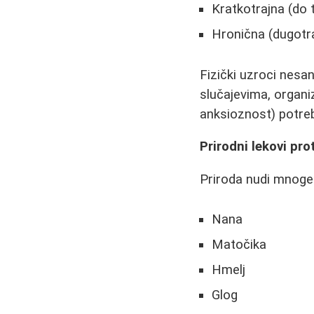
Kratkotrajna (do t
Hronična (dugotr
Fizički uzroci nesa
slučajevima, organi
anksioznost) potreb
Prirodni lekovi pro
Priroda nudi mnoge 
Nana
Matočika
Hmelj
Glog