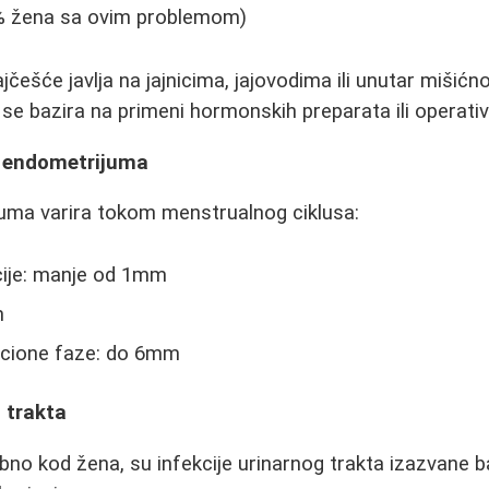
75% žena sa ovim problemom)
češće javlja na jajnicima, jajovodima ili unutar mišićn
 se bazira na primeni hormonskih preparata ili opera
a endometrijuma
juma varira tokom menstrualnog ciklusa:
ije: manje od 1mm
m
ecione faze: do 6mm
g trakta
no kod žena, su infekcije urinarnog trakta izazvane ba