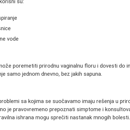
korisni su:
spiranje
snice
ine vode
ože poremetiti prirodnu vaginalnu floru i dovesti do in
nje samo jednom dnevno, bez jakih sapuna.
problemi sa kojima se suočavamo imaju rešenja u pri
žno je pravovremeno prepoznati simptome i konsultova
pravilna ishrana mogu sprečiti nastanak mnogih bolesti