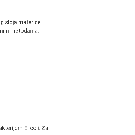
og sloja materice.
tivnim metodama.
kterijom E. coli. Za