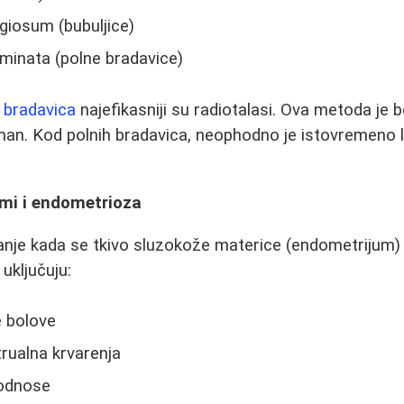
iosum (bubuljice)
inata (polne bradavice)
e bradavica
najefikasniji su radiotalasi. Ova metoda je b
man. Kod polnih bradavica, neophodno je istovremeno 
emi i endometrioza
nje kada se tkivo sluzokože materice (endometrijum) n
uključuju:
 bolove
ualna krvarenja
 odnose