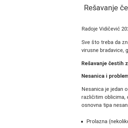
Rešavanje čes
Radoje Vidičević
20
Sve što treba da zn
virusne bradavice, gi
Rešavanje čestih z
Nesanica i proble
Nesanica je jedan 
različitim oblicima
osnovna tipa nesan
Prolazna (nekolik