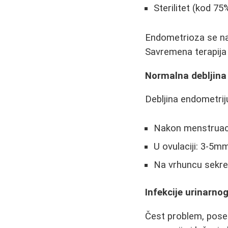
Sterilitet (kod 
Endometrioza se naj
Savremena terapija
Normalna debljin
Debljina endometri
Nakon menstruac
U ovulaciji: 3-5m
Na vrhuncu sekr
Infekcije urinarno
Čest problem, poseb