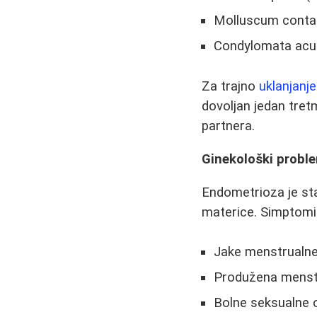
Molluscum contag
Condylomata acum
Za trajno
uklanjanj
dovoljan jedan tret
partnera.
Ginekološki probl
Endometrioza je sta
materice. Simptomi 
Jake menstrualne
Produžena menstr
Bolne seksualne