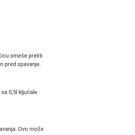
icu smeše preliti
jan pred spavanje.
sa 0,5l ključale
pavanja. Ovo može