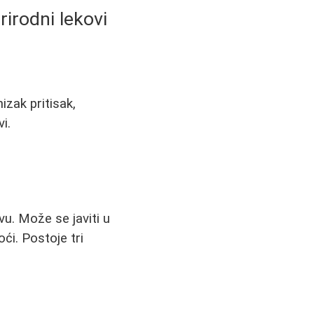
rirodni lekovi
zak pritisak,
i.
u. Može se javiti u
ći. Postoje tri