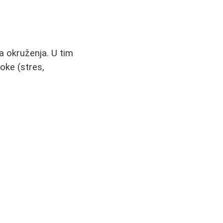
a okruženja. U tim
oke (stres,