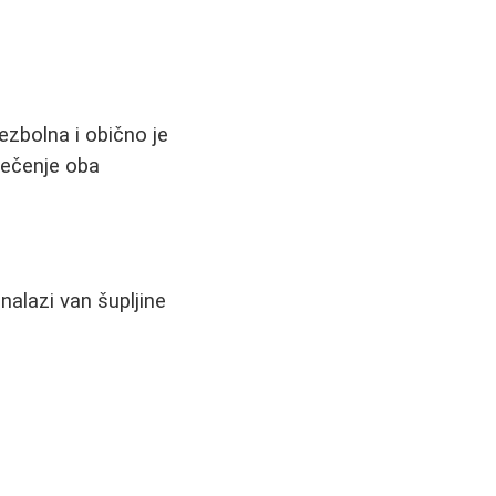
ezbolna i obično je
lečenje oba
alazi van šupljine