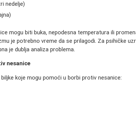
ri nedelje)
ajna)
nice mogu biti buka, nepodesna temperatura ili promen
zmu je potrebno vreme da se prilagodi. Za psihičke uzr
na je dublja analiza problema.
tiv nesanice
biljke koje mogu pomoći u borbi protiv nesanice: