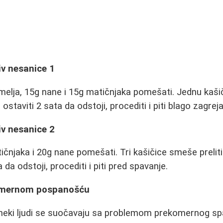
iv nesanice 1
melja, 15g nane i 15g matičnjaka pomešati. Jednu kašič
, ostaviti 2 sata da odstoji, procediti i piti blago zagre
iv nesanice 2
čnjaka i 20g nane pomešati. Tri kašičice smeše preliti 
 da odstoji, procediti i piti pred spavanje.
omernom pospanošću
 neki ljudi se suočavaju sa problemom prekomernog s