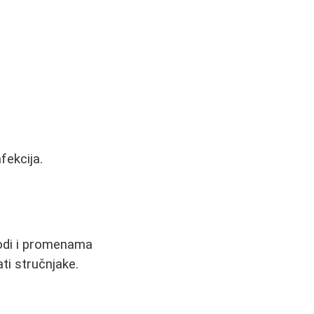
fekcija.
rodi i promenama
ti stručnjake.
.