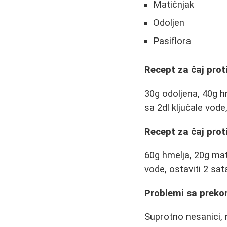
Matičnjak
Odoljen
Pasiflora
Recept za čaj prot
30g odoljena, 40g h
sa 2dl ključale vode
Recept za čaj prot
60g hmelja, 20g mati
vode, ostaviti 2 sata
Problemi sa prek
Suprotno nesanici,