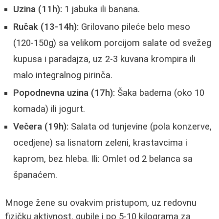
Uzina (11h):
1 jabuka ili banana.
Ručak (13-14h):
Grilovano pileće belo meso
(120-150g) sa velikom porcijom salate od svežeg
kupusa i paradajza, uz 2-3 kuvana krompira ili
malo integralnog pirinča.
Popodnevna uzina (17h):
Šaka badema (oko 10
komada) ili jogurt.
Večera (19h):
Salata od tunjevine (pola konzerve,
ocedjene) sa lisnatom zeleni, krastavcima i
kaprom, bez hleba. Ili: Omlet od 2 belanca sa
španaćem.
Mnoge žene su ovakvim pristupom, uz redovnu
fizičku aktivnost, gubile i po 5-10 kilograma za