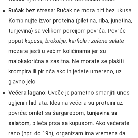
Ručak bez stresa:
Ručak ne mora biti bez ukusa.
Kombinujte izvor proteina (piletina, riba, junetina,
tunjevina) sa velikom porcijom povrća. Povrće
poput
kupusa, brokolija, karfiola i zelene salate
možete jesti u većim količinama jer su
malokalorična a zasitna. Ne morate se plašiti
krompira ili pirinča ako ih jedete umereno, uz
glavno jelo.
Večera lagano:
Uveče je pametno smanjiti unos
ugljenih hidrata. Idealna večera su proteini uz
povrće: omlet sa šargarepom,
tunjevina sa
salatom
, pileća prsa sa kupusom. Ako večerate
rano (npr. do 19h), organizam ima vremena da