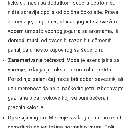
keksici, musli sa dodatkom šećera često nisu
ništa zdravija opcija od obične čokolade. Prava
zamena je, na primer,
obican jogurt sa svežim
voćem
umesto voćnog jogurta sa aromama, ili
domaći musli
od ovsenih, razanih i ječmenih
pahuljica umesto kupovnog sa šećerom.
Zanemarivanje tečnosti:
Voda
je esencijalna za
varenje, uklanjanje toksina i kontrolu apetita.
Pored nje,
zeleni čaj
može biti dobar saveznik, ali
uz umerenost da ne bi naškodio jetri. Izbegavajte
gazirana pića i sokove koji su puni šećera i
praznih kalorija.
Opsesija vagom:
Merenje svakog dana može biti
demotivišuće jer težina normalno varira. Bolji