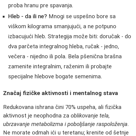
proba hranu pre spavanja.
Hleb - da ili ne?
Mnogi se uspešno bore sa
viškom kilograma smanjujući, a ne potpuno
izbacujući hleb. Strategija može biti: doručak - do
dva parčeta integralnog hleba, ručak - jedno,
večera - nijedno ili pola. Bela pšenična brašna
zamenite integralnim, raženim ili probajte
specijalne hlebove bogate semenima.
Značaj fizičke aktivnosti i mentalnog stava
Redukovana ishrana čini 70% uspeha, ali fizička
aktivnost je neophodna za
oblikovanje tela,
ubrzavanje metabolizma i poboljšanje raspoloženja
.
Ne morate odmah ići u teretanu; krenite od šetnje