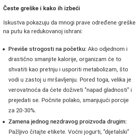
Česte greške i kako ih izbeći
Iskustva pokazuju da mnogi prave određene greške
na putu ka redukovanoj ishrani:
Previše strogosti na početku:
Ako odjednom i
drastično smanjite kalorije, organizam će to
shvatiti kao pretnju i usporiti metabolizam, što
vodi u zastoj u mršavljenju. Pored toga, velika je
verovatnoća da ćete doživeti "napad gladnosti" i
prejedati se. Počnite polako, smanjujući porcije
za 20-30%.
Zamena jednog nezdravog proizvoda drugim:
Pažljivo čitajte etikete. Voćni jogurti, "dijetalski"