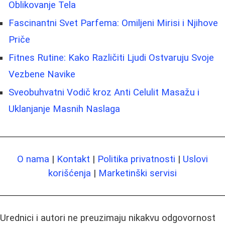
Oblikovanje Tela
Fascinantni Svet Parfema: Omiljeni Mirisi i Njihove
Priče
Fitnes Rutine: Kako Različiti Ljudi Ostvaruju Svoje
Vezbene Navike
Sveobuhvatni Vodič kroz Anti Celulit Masažu i
Uklanjanje Masnih Naslaga
O nama
|
Kontakt
|
Politika privatnosti
|
Uslovi
korišćenja
|
Marketinški servisi
Urednici i autori ne preuzimaju nikakvu odgovornost