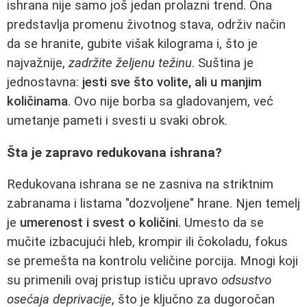
ishrana nije samo još jedan prolazni trend. Ona
predstavlja promenu životnog stava, održiv način
da se hranite, gubite višak kilograma i, što je
najvažnije,
zadržite željenu težinu
. Suština je
jednostavna:
jesti sve što volite, ali u manjim
količinama
. Ovo nije borba sa gladovanjem, već
umetanje pameti i svesti u svaki obrok.
Šta je zapravo redukovana ishrana?
Redukovana ishrana se ne zasniva na striktnim
zabranama i listama "dozvoljene" hrane. Njen temelj
je
umerenost i svest o količini
. Umesto da se
mučite izbacujući hleb, krompir ili čokoladu, fokus
se premešta na kontrolu veličine porcija. Mnogi koji
su primenili ovaj pristup ističu upravo
odsustvo
osećaja deprivacije
, što je ključno za dugoročan