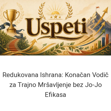
Redukovana Ishrana: Konačan Vodič
za Trajno Mršavljenje bez Jo-Jo
Efikasa