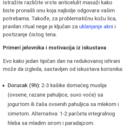
Istražite različite vrste anticelulit masaži kako
biste pronašli onu koja najbolje odgovara vašim
potrebama. Takođe, za problematičnu kožu lica,
pravilan ritual nege je ključan za
uklanjanje akni
i
postizanje čistog tena.
Primeri jelovnika i motivacija iz iskustava
Evo kako jedan tipičan dan na redukovanoj ishrani
može da izgleda, sastavljen od iskustava korisnika:
Dorucak (9h):
2-3 kašike domaćeg muslija
(ovsene, razane pahuljice, suvo voće) sa
jogurtom ili čaša ovsenih pahuljica sa mlekom i
cimetom. Alternativa: 1-2 parčeta integralnog
hleba sa mladim sirom i paradajzom.