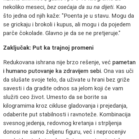
nekoliko meseci,
bez osećaja da su na dijeti
. Kao
što jedna od njih kaže: "Poenta je u stavu. Mogu da
se grickaju i brokoli i kupus, ali mogu i da pojedem
parče čokolade. Glavno je da se ne pretjeruje."
Zaključak: Put ka trajnoj promeni
Redukovana ishrana nije brzo rešenje, već
pametan
i humano putovanje ka zdravijem sebi
. Ona vas uči
da slušate svoje telo, da uživate u hrani bez griže
savesti i da gradite odnos sa jelom koji će vam
služiti ceo život. Umesto da se borite sa
kilogramima kroz cikluse gladovanja i prejedanja,
odaberite put stabilnosti i ravnoteže. Kombinacija
svesnog jedenja, redovnog kretanja i strpljenja
donosi ne samo željenu figuru, već i neprocenjiv