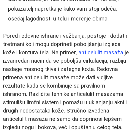
pokazatelj napretka je kako vam stoji odeća,
osećaj lagodnosti u telu i merenje obima.
Pored redovne ishrane i vežbanja, postoje i dodatni
tretmani koji mogu doprineti poboljšanju izgleda
kože i kontura tela. Na primer,
anticelulit masaža
je
izvanredan način da se poboljša cirkulacija, razbiju
naslage masnog tkiva i zategne koža. Redovna
primena anticelulit masaže može dati vidljive
rezultate kada se kombinuje sa pravilnom
ishranom. Različite tehnike anticelulit masažama
stimulišu limfni sistem i pomažu u uklanjanju akni i
drugih nedostataka kože. Stručno izvedena
anticelulit masaža ne samo da doprinosi lepšem
izgledu nogu i bokova, već i opuštanju celog tela.