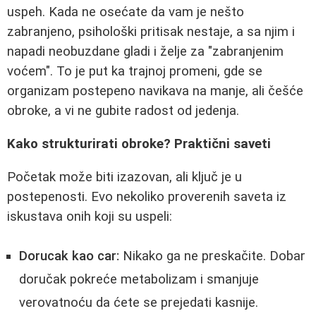
uspeh. Kada ne osećate da vam je nešto
zabranjeno, psihološki pritisak nestaje, a sa njim i
napadi neobuzdane gladi i želje za "zabranjenim
voćem". To je put ka trajnoj promeni, gde se
organizam postepeno navikava na manje, ali češće
obroke, a vi ne gubite radost od jedenja.
Kako strukturirati obroke? Praktični saveti
Početak može biti izazovan, ali ključ je u
postepenosti. Evo nekoliko proverenih saveta iz
iskustava onih koji su uspeli:
Dorucak kao car:
Nikako ga ne preskačite. Dobar
doručak pokreće metabolizam i smanjuje
verovatnoću da ćete se prejedati kasnije.