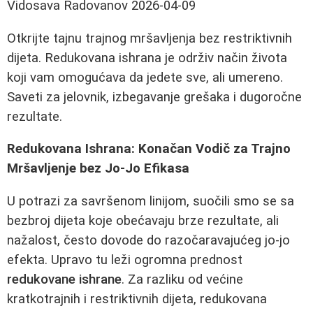
Vidosava Radovanov
2026-04-09
Otkrijte tajnu trajnog mršavljenja bez restriktivnih
dijeta. Redukovana ishrana je održiv način života
koji vam omogućava da jedete sve, ali umereno.
Saveti za jelovnik, izbegavanje grešaka i dugoročne
rezultate.
Redukovana Ishrana: Konačan Vodič za Trajno
Mršavljenje bez Jo-Jo Efikasa
U potrazi za savršenom linijom, suočili smo se sa
bezbroj dijeta koje obećavaju brze rezultate, ali
nažalost, često dovode do razočaravajućeg jo-jo
efekta. Upravo tu leži ogromna prednost
redukovane ishrane
. Za razliku od većine
kratkotrajnih i restriktivnih dijeta, redukovana