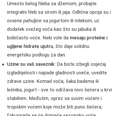
Umesto belog hleba sa džemom, probajte
integralni hleb sa sirom ili jaja. Odlična opcija su i
ovsene pahuljice
sa jogurtom ili mlekom, uz
dodatek svežeg voća kao što su jabuka ili
bobičasto voće. Neki vole da
mesaju proteine i
ugljene hidrate ujutru
, što daje solidnu
energetsku podlogu za dan.
Uzine su vaš saveznik:
Da biste izbegli osjećaj
izgladnjelosti i napade gladnosti uveče, uvedite
zdrave uzine. Komad voća, šaka badema ili
lešnika, jogurt - sve to održava nivo šećera u krvi
stabilnim. Međutim, oprez sa suvim voćem i
tropskim voćem koje može biti puno šećera;
fokusirajte se na domaće sezonsko voće.