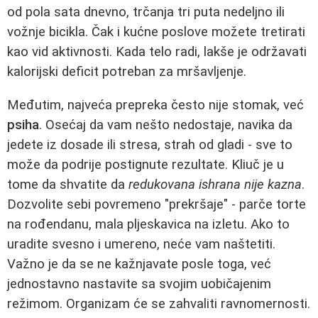
od pola sata dnevno, trčanja tri puta nedeljno ili
vožnje bicikla. Čak i kućne poslove možete tretirati
kao vid aktivnosti. Kada telo radi, lakše je održavati
kalorijski deficit potreban za mršavljenje.
Međutim, najveća prepreka često nije stomak, već
psiha
. Osećaj da vam nešto nedostaje, navika da
jedete iz dosade ili stresa, strah od gladi - sve to
može da podrije postignute rezultate. Kliuč je u
tome da shvatite da
redukovana ishrana nije kazna
.
Dozvolite sebi povremeno "prekršaje" - parče torte
na rođendanu, mala pljeskavica na izletu. Ako to
uradite svesno i umereno, neće vam naštetiti.
Važno je da se ne kažnjavate posle toga, već
jednostavno nastavite sa svojim uobičajenim
režimom. Organizam će se zahvaliti ravnomernosti.