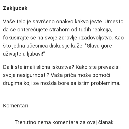
Zaključak
Vaše telo je savršeno onakvo kakvo jeste. Umesto
da se opterećujete strahom od tuđih reakcija,
fokusirajte se na svoje zdravlje i zadovoljstvo. Kao
što jedna učesnica diskusije kaže: "Glavu gore i
uživajte u ljubavi!"
Da li ste imali slična iskustva? Kako ste prevazišli
svoje nesigurnosti? Vaša priča može pomoći
drugima koji se možda bore sa istim problemima.
Komentari
Trenutno nema komentara za ovaj članak.