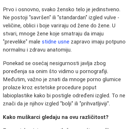
Prvo i osnovno, svako žensko telo je jedinstveno.
Ne postoji "savršen" ili "standardan" izgled vulve -
veličine, oblici i boje variraju od žene do žene. U
stvari, mnoge žene koje smatraju da imaju
"prevelike" male
stidne usne
zapravo imaju potpuno
normalnu i zdravu anatomiju.
Ponekad se osećaj nesigurnosti javlja zbog
poređenja sa onim što vidimo u pornografiji.
Međutim, važno je znati da mnoge porno glumice
prolaze kroz estetske procedure poput
labioplastike kako bi postigle određeni izgled. To ne
znači da je njihov izgled "bolji" ili "prihvatljiviji".
Kako muškarci gledaju na ovu različitost?