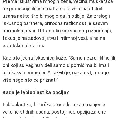
Prema iskustvima mnogih žena, većina muškaraca
ne primećuje ili ne smatra da je veličina stidnih
usana nešto što bi moglo da ih odbije. Za zrelog i
iskusnog partnera, prirodna različitost je sasvim
normalna stvar. U trenutku seksualnog uzbuđenja,
fokus je na zadovoljstvu i intimnoj vezi, a ne na
estetskim detaljima.
Kao što jedna iskusnica kaže: "Samo nezreli klinci ili
oni koji su vaginu videli samo u pornićima bi imali
bilo kakvih primedbi. A takvih je, nažalost, mnogo
više nego što će priznati."
Kada je labioplastika opcija?
Labioplastika, hirurška procedura za smanjenje
veličine stidnih usana, postoji kao opcija za one