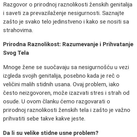
Razgovor o prirodnoj raznolikosti ženskih genitalija
i saveti za prevazilaženje nesigurnosti. Saznajte
zašto je svako telo jedinstveno i kako se nositi sa
strahovima.
Prirodna Raznolikost: Razumevanje i Prihvatanje
Svog Tela
Mnoge žene se suočavaju sa nesigurnošću u vezi
izgleda svojih genitalija, posebno kada je reč o
veličini malih stidnih usana. Ovaj problem, iako
često neizgovoren, može izazvati stres i strah od
osude. U ovom članku ćemo razgovarati o
prirodnoj raznolikosti ženskih tela i zašto je važno
prihvatiti sebe takve kakve jeste.
Da li su velike stidne usne problem?