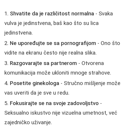
Shvatite da je različitost normalna
- Svaka
vulva je jedinstvena, baš kao što su lica
jedinstvena.
Ne upoređujte se sa pornografijom
- Ono što
vidite na ekranu često nije realna slika.
Razgovarajte sa partnerom
- Otvorena
komunikacija može ukloniti mnoge strahove.
Posetite ginekologa
- Stručno mišljenje može
vas uveriti da je sve u redu.
Fokusirajte se na svoje zadovoljstvo
-
Seksualno iskustvo nije vizuelna umetnost, već
zajedničko uživanje.