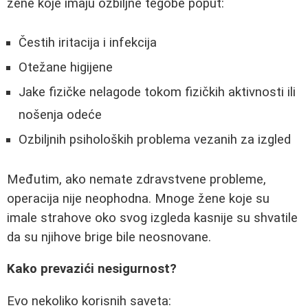
žene koje imaju ozbiljne tegobe poput:
Čestih iritacija i infekcija
Otežane higijene
Jake fizičke nelagode tokom fizičkih aktivnosti ili
nošenja odeće
Ozbiljnih psiholoških problema vezanih za izgled
Međutim, ako nemate zdravstvene probleme,
operacija nije neophodna. Mnoge žene koje su
imale strahove oko svog izgleda kasnije su shvatile
da su njihove brige bile neosnovane.
Kako prevazići nesigurnost?
Evo nekoliko korisnih saveta: