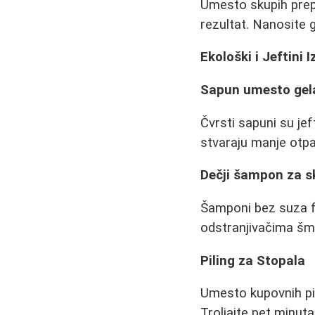
Umesto skupih prepar
rezultat. Nanosite 
Ekološki i Jeftini I
Sapun umesto gela
Čvrsti sapuni su jeft
stvaraju manje otpa
Dečji šampon za s
Šamponi bez suza fo
odstranjivačima šm
Piling za Stopala
Umesto kupovnih pili
Troljajte pet minuta