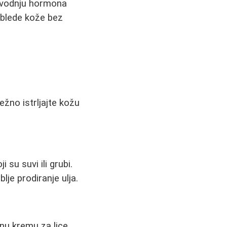
izvodnju hormona
o blede kože bez
no istrljajte kožu
 su suvi ili grubi.
je prodiranje ulja.
u kremu za lice.