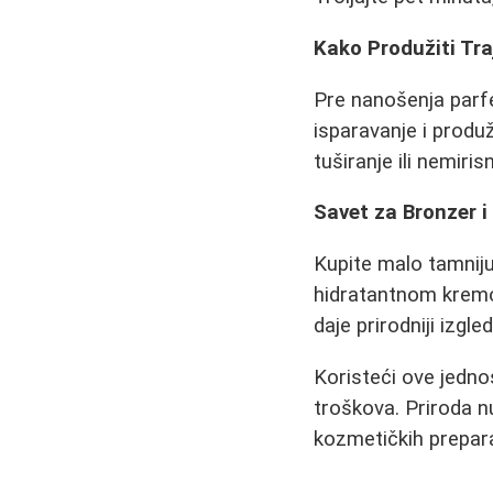
Kako Produžiti Tr
Pre nanošenja parfe
isparavanje i produž
tuširanje ili nemiri
Savet za Bronzer i
Kupite malo tamniju
hidratantnom kremo
daje prirodniji izgled
Koristeći ove jedno
troškova. Priroda n
kozmetičkih prepar