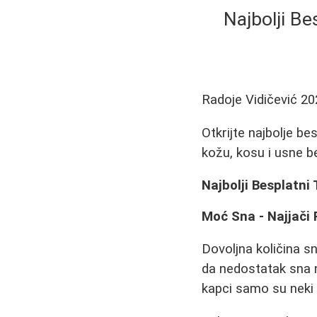
Najbolji Be
Radoje Vidičević
20
Otkrijte najbolje be
kožu, kosu i usne b
Najbolji Besplatni
Moć Sna - Najjači 
Dovoljna količina s
da nedostatak sna ne
kapci samo su neki