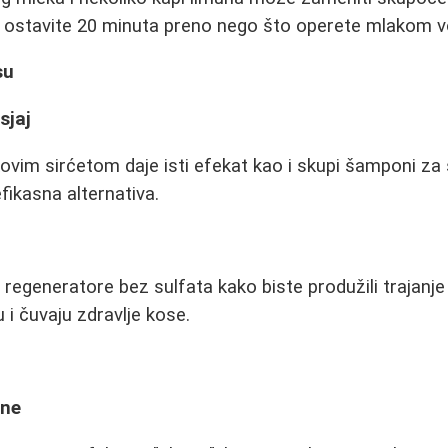
i ostavite 20 minuta preno nego što operete mlakom 
su
sjaj
kovim sirćetom daje isti efekat kao i skupi šamponi za 
efikasna alternativa.
 regeneratore bez sulfata kako biste produžili trajanje
 i čuvaju zdravlje kose.
sne