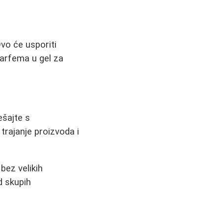
vo će usporiti
 parfema u gel za
ešajte s
rajanje proizvoda i
bez velikih
d skupih