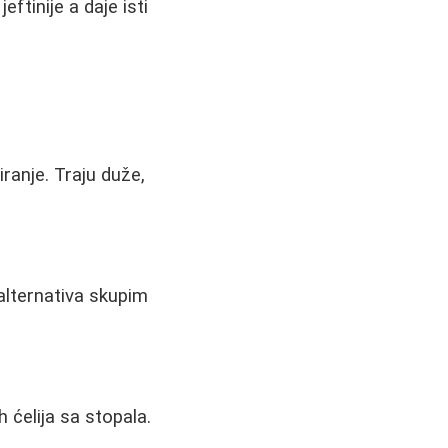
ftinije a daje isti
širanje. Traju duže,
alternativa skupim
 ćelija sa stopala.