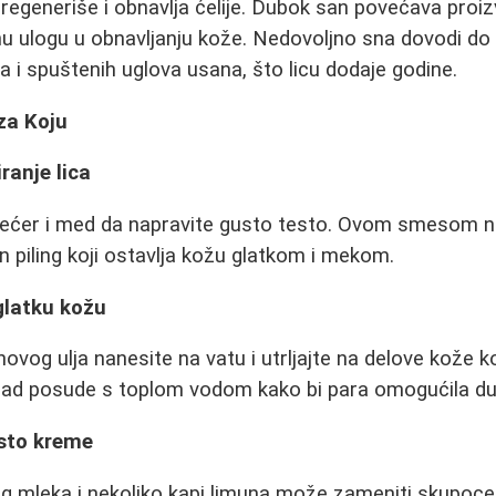
regeneriše i obnavlja ćelije. Dubok san povećava pro
učnu ulogu u obnavljanju kože. Nedovoljno sna dovodi d
ora i spuštenih uglova usana, što licu dodaje godine.
za Koju
ranje lica
ćer i med da napravite gusto testo. Ovom smesom než
dan piling koji ostavlja kožu glatkom i mekom.
glatku kožu
ovog ulja nanesite na vatu i utrljajte na delove kože koji
znad posude s toplom vodom kako bi para omogućila dubl
sto kreme
 mleka i nekoliko kapi limuna može zameniti skupocen