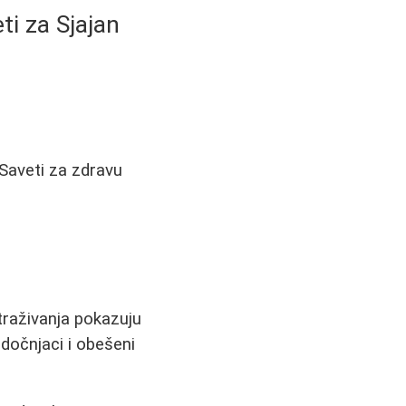
ti za Sjajan
 Saveti za zdravu
straživanja pokazuju
odočnjaci i obešeni