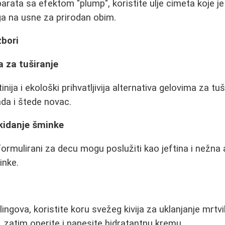
ata sa efektom "plump", koristite ulje cimeta koje je je
ga na usne za prirodan obim.
zbori
 za tuširanje
inija i ekološki prihvatljivija alternativa gelovima za tu
da i štede novac.
kidanje šminke
rmulirani za decu mogu poslužiti kao jeftina i nežna 
inke.
ngova, koristite koru svežeg kivija za uklanjanje mrtvih
, zatim operite i nanesite hidratantnu kremu.