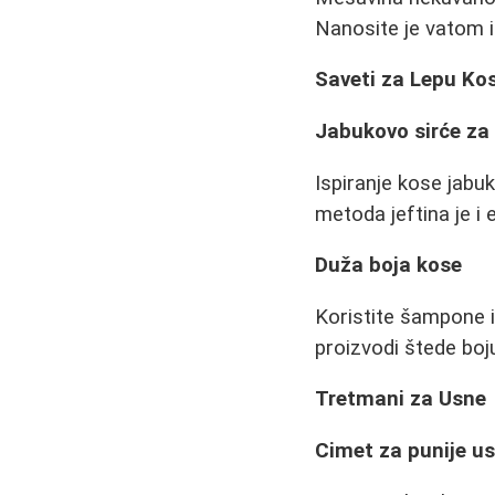
Nanosite je vatom 
Saveti za Lepu Ko
Jabukovo sirće za 
Ispiranje kose jabu
metoda jeftina je i 
Duža boja kose
Koristite šampone i
proizvodi štede boju
Tretmani za Usne
Cimet za punije u