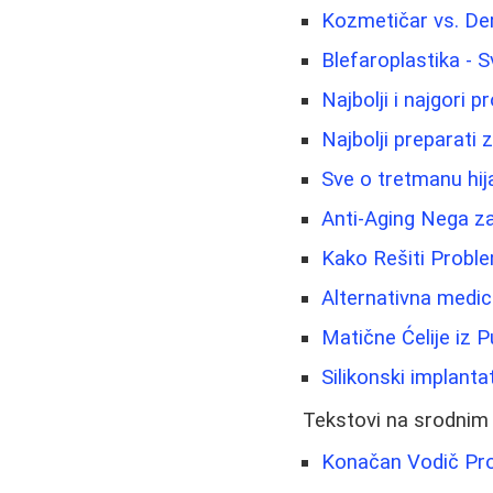
Kozmetičar vs. De
Blefaroplastika - 
Najbolji i najgori p
Najbolji preparati 
Sve o tretmanu hij
Anti-Aging Nega z
Kako Rešiti Proble
Alternativna medic
Matične Ćelije iz 
Silikonski implantat
Tekstovi na srodnim
Konačan Vodič Prot