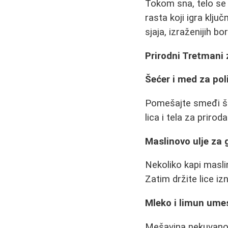
Tokom sna, telo se 
rasta koji igra klj
sjaja, izraženijih b
Prirodni Tretmani 
Šećer i med za poli
Pomešajte smeđi še
lica i tela za priro
Maslinovo ulje za 
Nekoliko kapi maslin
Zatim držite lice i
Mleko i limun ume
Mešavina nekuvanog