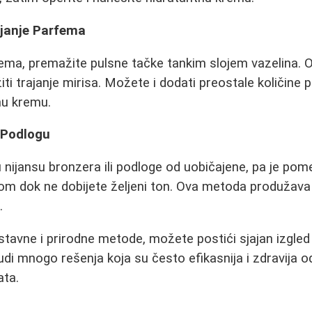
ajanje Parfema
ma, premažite pulsne tačke tankim slojem vazelina. O
iti trajanje mirisa. Možete i dodati preostale količine
snu kremu.
 Podlogu
 nijansu bronzera ili podloge od uobičajene, pa je pom
m dok ne dobijete željeni ton. Ova metoda produžava t
.
stavne i prirodne metode, možete postići sjajan izgled 
udi mnogo rešenja koja su često efikasnija i zdravija o
ata.