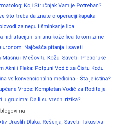
rmatolog: Koji Stručnjak Vam je Potreban?
Sve što treba da znate o operaciji kapaka
roizvodi za negu i šminkanje lica
za hidrataciju i ishranu kože lica tokom zime
aluronom: Najčešća pitanja i saveti
a Masnu i Mešovitu Kožu: Saveti i Preporuke
m Akni i Fleka: Potpuni Vodič za Čistu Kožu
ina vs konvencionalna medicina - Šta je istina?
Pupčane Vrpce: Kompletan Vodič za Roditelje
i u grudima: Da li su vredni rizika?
 blogovima
iv Uraslih Dlaka: Rešenja, Saveti i Iskustva