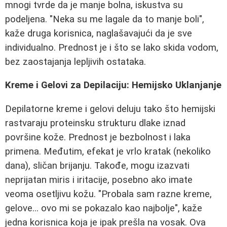
mnogi tvrde da je manje bolna, iskustva su
podeljena. "Neka su me lagale da to manje boli",
kaže druga korisnica, naglašavajući da je sve
individualno. Prednost je i što se lako skida vodom,
bez zaostajanja lepljivih ostataka.
Kreme i Gelovi za Depilaciju: Hemijsko Uklanjanje
Depilatorne kreme i gelovi deluju tako što hemijski
rastvaraju proteinsku strukturu dlake iznad
površine kože. Prednost je bezbolnost i laka
primena. Međutim, efekat je vrlo kratak (nekoliko
dana), sličan brijanju. Takođe, mogu izazvati
neprijatan miris i iritacije, posebno ako imate
veoma osetljivu kožu. "Probala sam razne kreme,
gelove... ovo mi se pokazalo kao najbolje", kaže
jedna korisnica koja je ipak prešla na vosak. Ova