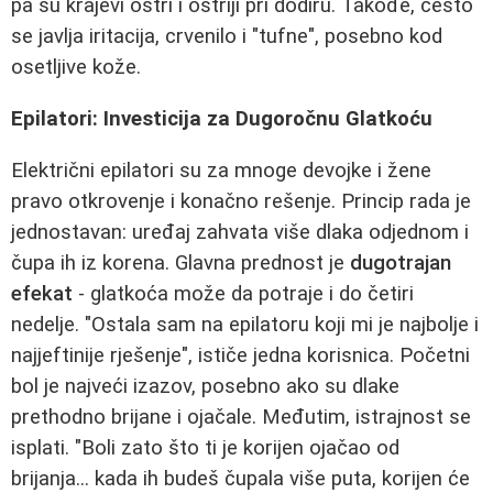
pa su krajevi oštri i oštriji pri dodiru. Takođe, često
se javlja iritacija, crvenilo i "tufne", posebno kod
osetljive kože.
Epilatori: Investicija za Dugoročnu Glatkoću
Električni epilatori su za mnoge devojke i žene
pravo otkrovenje i konačno rešenje. Princip rada je
jednostavan: uređaj zahvata više dlaka odjednom i
čupa ih iz korena. Glavna prednost je
dugotrajan
efekat
- glatkoća može da potraje i do četiri
nedelje. "Ostala sam na epilatoru koji mi je najbolje i
najjeftinije rješenje", ističe jedna korisnica. Početni
bol je najveći izazov, posebno ako su dlake
prethodno brijane i ojačale. Međutim, istrajnost se
isplati. "Boli zato što ti je korijen ojačao od
brijanja... kada ih budeš čupala više puta, korijen će