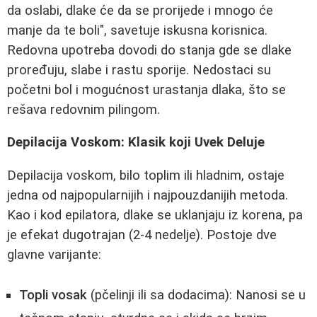
da oslabi, dlake će da se prorijede i mnogo će
manje da te boli", savetuje iskusna korisnica.
Redovna upotreba dovodi do stanja gde se dlake
proređuju, slabe i rastu sporije. Nedostaci su
početni bol i mogućnost urastanja dlaka, što se
rešava redovnim pilingom.
Depilacija Voskom: Klasik koji Uvek Deluje
Depilacija voskom, bilo toplim ili hladnim, ostaje
jedna od najpopularnijih i najpouzdanijih metoda.
Kao i kod epilatora, dlake se uklanjaju iz korena, pa
je efekat dugotrajan (2-4 nedelje). Postoje dve
glavne varijante:
Topli vosak
(pčelinji ili sa dodacima): Nanosi se u