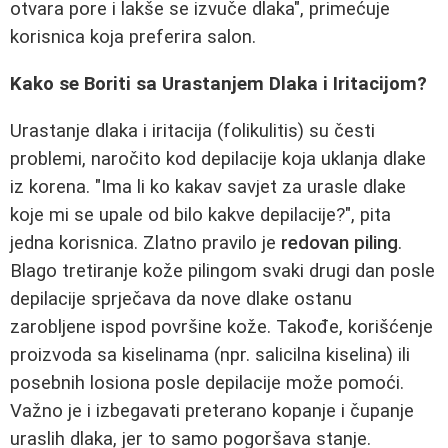
otvara pore i lakše se izvuče dlaka", primećuje
korisnica koja preferira salon.
Kako se Boriti sa Urastanjem Dlaka i Iritacijom?
Urastanje dlaka i iritacija (folikulitis) su česti
problemi, naročito kod depilacije koja uklanja dlake
iz korena. "Ima li ko kakav savjet za urasle dlake
koje mi se upale od bilo kakve depilacije?", pita
jedna korisnica. Zlatno pravilo je
redovan piling
.
Blago tretiranje kože pilingom svaki drugi dan posle
depilacije sprječava da nove dlake ostanu
zarobljene ispod površine kože. Takođe, korišćenje
proizvoda sa kiselinama (npr. salicilna kiselina) ili
posebnih losiona posle depilacije može pomoći.
Važno je i izbegavati preterano kopanje i čupanje
uraslih dlaka, jer to samo pogoršava stanje.