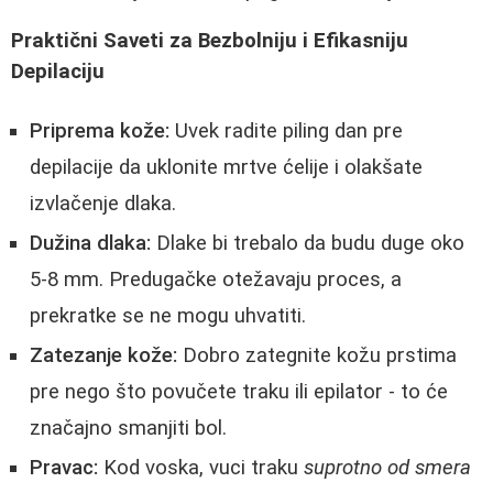
Praktični Saveti za Bezbolniju i Efikasniju
Depilaciju
Priprema kože:
Uvek radite piling dan pre
depilacije da uklonite mrtve ćelije i olakšate
izvlačenje dlaka.
Dužina dlaka:
Dlake bi trebalo da budu duge oko
5-8 mm. Predugačke otežavaju proces, a
prekratke se ne mogu uhvatiti.
Zatezanje kože:
Dobro zategnite kožu prstima
pre nego što povučete traku ili epilator - to će
značajno smanjiti bol.
Pravac:
Kod voska, vuci traku
suprotno od smera