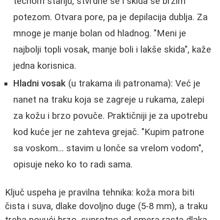
tečnom stanju, stvrdne se i skida se brzim
potezom. Otvara pore, pa je depilacija dublja. Za
mnoge je manje bolan od hladnog. "Meni je
najbolji topli vosak, manje boli i lakše skida", kaže
jedna korisnica.
Hladni vosak
(u trakama ili patronama): Već je
nanet na traku koja se zagreje u rukama, zalepi
za kožu i brzo povuče. Praktičniji je za upotrebu
kod kuće jer ne zahteva grejač. "Kupim patrone
sa voskom... stavim u lonče sa vrelom vodom",
opisuje neko ko to radi sama.
Ključ uspeha je pravilna tehnika: koža mora biti
čista i suva, dlake dovoljno duge (5-8 mm), a traku