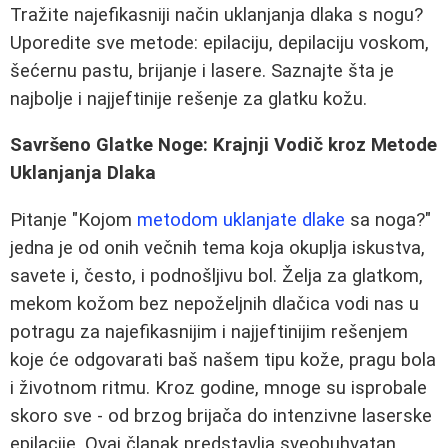
Tražite najefikasniji način uklanjanja dlaka s nogu?
Uporedite sve metode: epilaciju, depilaciju voskom,
šećernu pastu, brijanje i lasere. Saznajte šta je
najbolje i najjeftinije rešenje za glatku kožu.
Savršeno Glatke Noge: Krajnji Vodič kroz Metode
Uklanjanja Dlaka
Pitanje "Kojom
metodom uklanjate dlake
sa noga?"
jedna je od onih večnih tema koja okuplja iskustva,
savete i, često, i podnošljivu bol. Želja za glatkom,
mekom kožom bez nepoželjnih dlačica vodi nas u
potragu za najefikasnijim i najjeftinijim rešenjem
koje će odgovarati baš našem tipu kože, pragu bola
i životnom ritmu. Kroz godine, mnoge su isprobale
skoro sve - od brzog brijača do intenzivne laserske
epilacije. Ovaj članak predstavlja sveobuhvatan