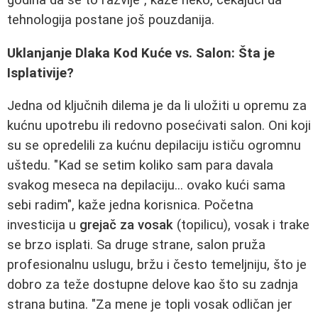
godina da se to razvije", kaže neko, čekajući da
tehnologija postane još pouzdanija.
Uklanjanje Dlaka Kod Kuće vs. Salon: Šta je
Isplativije?
Jedna od ključnih dilema je da li uložiti u opremu za
kućnu upotrebu ili redovno posećivati salon. Oni koji
su se opredelili za kućnu depilaciju ističu ogromnu
uštedu. "Kad se setim koliko sam para davala
svakog meseca na depilaciju... ovako kući sama
sebi radim", kaže jedna korisnica. Početna
investicija u
grejač za vosak
(topilicu), vosak i trake
se brzo isplati. Sa druge strane, salon pruža
profesionalnu uslugu, bržu i često temeljniju, što je
dobro za teže dostupne delove kao što su zadnja
strana butina. "Za mene je topli vosak odličan jer