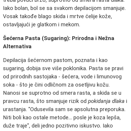
treba povući brzo, suprotno od smera rasta dlaka.
Iako bolan, bol se sa svakom depilacijom smanjuje.
Vosak takođe blago skida i mrtve ćelije kože,
ostavljajući je glatkom i mekom.
Šećerna Pasta (Sugaring): Prirodna i Nežna
Alternativa
Depilacija šećernom pastom, poznata i kao
sugaring, dobija sve više poklonika. Pasta se pravi
od prirodnih sastojaka - šećera, vode i limunovog
soka - što je čini odličnom za osetljivu kožu.
Nanosi se suprotno od smera rasta, a skida se u
pravcu rasta, što smanjuje rizik od
pokidanja dlaka
i
urastanja. "Odusevila sam se apsolutna preporuka.
Niti boli kao ostale metode... posle je koza lepša,
duže traje", deli jedno pozitivno iskustvo. Iako