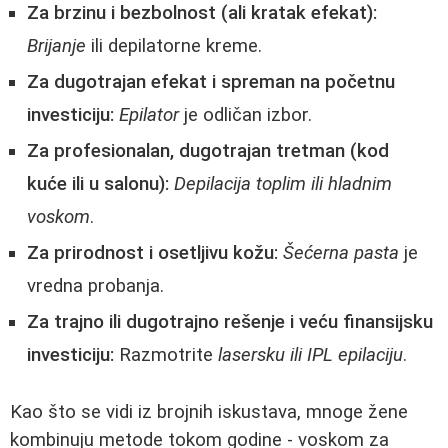
Za brzinu i bezbolnost (ali kratak efekat):
Brijanje
ili depilatorne kreme.
Za dugotrajan efekat i spreman na početnu
investiciju:
Epilator
je odličan izbor.
Za profesionalan, dugotrajan tretman (kod
kuće ili u salonu):
Depilacija toplim ili hladnim
voskom
.
Za prirodnost i osetljivu kožu:
Šećerna pasta
je
vredna probanja.
Za trajno ili dugotrajno rešenje i veću finansijsku
investiciju:
Razmotrite
lasersku ili IPL epilaciju
.
Kao što se vidi iz brojnih iskustava, mnoge žene
kombinuju metode tokom godine - voskom za