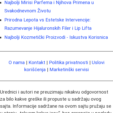
Najbolji Mirisi Parfema i Njihova Primena u
Svakodnevnom Životu
Prirodna Lepota vs Estetske Intervencije:
Razumevanje Hijaluronskih Filer i Lip Lifta
Najbolji Kozmetički Proizvodi - Iskustva Korisnica
O nama
|
Kontakt
|
Politika privatnosti
|
Uslovi
korišćenja
|
Marketinški servisi
Urednici i autori ne preuzimaju nikakvu odgovornost
za bilo kakve greške ili propuste u sadržaju ovog
sajta. Informacije sadržane na ovom sajtu pružaju se