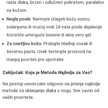
rasta
dlaka, brzim i odlučnim pokretom, paralelno
sa kožom.
Negla posle:
Nemojte izlagati kožu suncu,
solarijumu ili vrućoj vodi 24 sata posle depilacije.
Koristite umirujuće losione ili aloe veru gel.
Za osetljivu kožu:
Probajte hladniji vosak ili
šećernu pastu. Uvek testirajte proizvod na
manjoj površini pre upotrebe.
Zaključak: Koja je Metoda
Najbolja
za Vas?
Ne postoji univerzalni odgovor na pitanje najbolje
metode za uklanjanje dlaka s nogu. Sve zavisi od
vaših prioriteta: