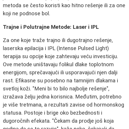
metoda se često koristi kao hitno rešenje ili za one
koji ne podnose bol.
Trajne i Polutrajne Metode: Laser i IPL
Za one koje traže trajno ili dugotrajno rešenje,
laserska epilacija i IPL (Intense Pulsed Light)
terapija su opcije koje zahtevaju veću investiciju.
Ove metode uništavaju folikul dlake toplotnom
energijom, sprečavajući ili usporavajući njen dalji
rast. Efikasne su posebno na tamnijim dlakama i
svetloj koži. "Meni bi to bilo najbolje rešenje",
izražava želju jedna korisnica. Međutim, potrebno
je više tretmana, a rezultati zavise od hormonskog
statusa. Postoje i brige oko bezbednosti i
dugoročnih efekata. "Čekam da prodje još koja