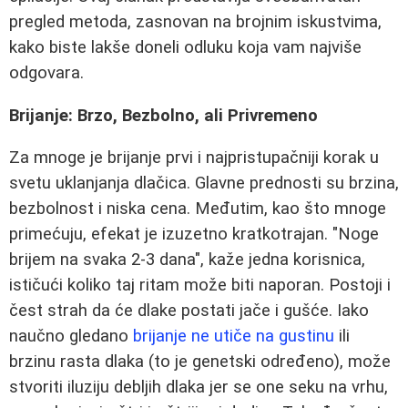
pregled metoda, zasnovan na brojnim iskustvima,
kako biste lakše doneli odluku koja vam najviše
odgovara.
Brijanje: Brzo, Bezbolno, ali Privremeno
Za mnoge je brijanje prvi i najpristupačniji korak u
svetu uklanjanja dlačica. Glavne prednosti su brzina,
bezbolnost i niska cena. Međutim, kao što mnoge
primećuju, efekat je izuzetno kratkotrajan. "Noge
brijem na svaka 2-3 dana", kaže jedna korisnica,
ističući koliko taj ritam može biti naporan. Postoji i
čest strah da će dlake postati jače i gušće. Iako
naučno gledano
brijanje ne utiče na gustinu
ili
brzinu rasta dlaka (to je genetski određeno), može
stvoriti iluziju debljih dlaka jer se one seku na vrhu,