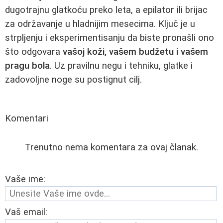
dugotrajnu glatkoću preko leta, a epilator ili brijac
za održavanje u hladnijim mesecima. Ključ je u
strpljenju i eksperimentisanju da biste pronašli ono
što odgovara
vašoj koži, vašem budžetu i vašem
pragu bola
. Uz pravilnu negu i tehniku, glatke i
zadovoljne noge su postignut cilj.
Komentari
Trenutno nema komentara za ovaj članak.
Vaše ime:
Vaš email: