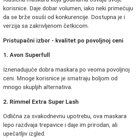
korisnice. Daje dobar volumen, iako neki primećuju
da se brže osuši od konkurencije. Dostupna je i
verzija sa zakrivljenom četkicom.
Pristupačni izbor - kvalitet po povoljnoj ceni
1. Avon Superfull
Iznenadujuće dobra maskara po veoma povoljnoj
ceni. Mnoge korisnice je smatraju boljom od
mnogo skupljih alternativa.
2. Rimmel Extra Super Lash
Odlična za svakodnevnu upotrebu, ova maskara
lepo razdvaja trepavice i daje im prirodan, ali
upečatljiv izgled.