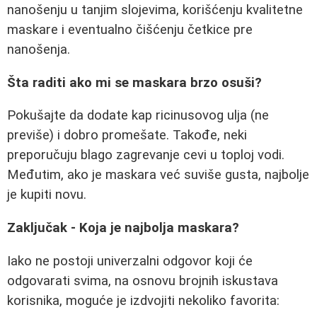
nanošenju u tanjim slojevima, korišćenju kvalitetne
maskare i eventualno čišćenju četkice pre
nanošenja.
Šta raditi ako mi se maskara brzo osuši?
Pokušajte da dodate kap ricinusovog ulja (ne
previše) i dobro promešate. Takođe, neki
preporučuju blago zagrevanje cevi u toploj vodi.
Međutim, ako je maskara već suviše gusta, najbolje
je kupiti novu.
Zaključak - Koja je najbolja maskara?
Iako ne postoji univerzalni odgovor koji će
odgovarati svima, na osnovu brojnih iskustava
korisnika, moguće je izdvojiti nekoliko favorita: