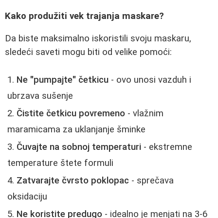
Kako produžiti vek trajanja maskare?
Da biste maksimalno iskoristili svoju maskaru,
sledeći saveti mogu biti od velike pomoći:
Ne "pumpajte" četkicu
- ovo unosi vazduh i
ubrzava sušenje
Čistite četkicu povremeno
- vlažnim
maramicama za uklanjanje šminke
Čuvajte na sobnoj temperaturi
- ekstremne
temperature štete formuli
Zatvarajte čvrsto poklopac
- sprečava
oksidaciju
Ne koristite predugo
- idealno je menjati na 3-6