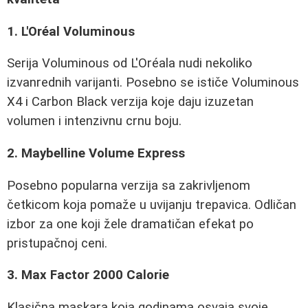
1. L'Oréal Voluminous
Serija Voluminous od L'Oréala nudi nekoliko
izvanrednih varijanti. Posebno se ističe Voluminous
X4 i Carbon Black verzija koje daju izuzetan
volumen i intenzivnu crnu boju.
2. Maybelline Volume Express
Posebno popularna verzija sa zakrivljenom
četkicom koja pomaže u uvijanju trepavica. Odličan
izbor za one koji žele dramatičan efekat po
pristupačnoj ceni.
3. Max Factor 2000 Calorie
Klasična maskara koja godinama osvaja svoje