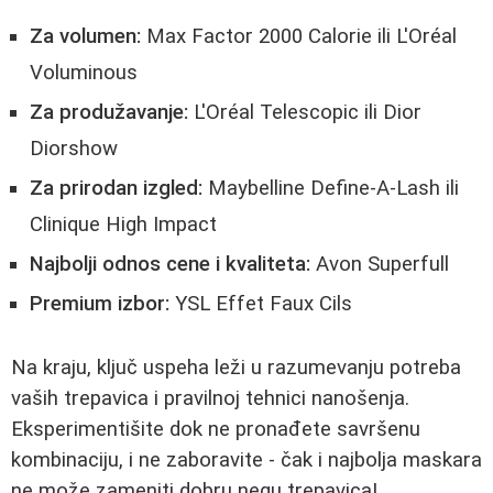
Za volumen:
Max Factor 2000 Calorie ili L'Oréal
Voluminous
Za produžavanje:
L'Oréal Telescopic ili Dior
Diorshow
Za prirodan izgled:
Maybelline Define-A-Lash ili
Clinique High Impact
Najbolji odnos cene i kvaliteta:
Avon Superfull
Premium izbor:
YSL Effet Faux Cils
Na kraju, ključ uspeha leži u razumevanju potreba
vaših trepavica i pravilnoj tehnici nanošenja.
Eksperimentišite dok ne pronađete savršenu
kombinaciju, i ne zaboravite - čak i najbolja maskara
ne može zameniti dobru negu trepavica!