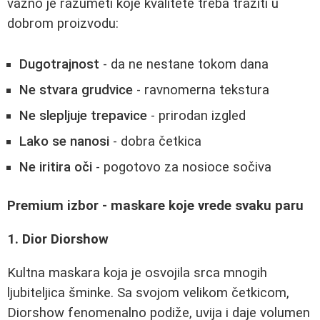
važno je razumeti koje kvalitete treba tražiti u
dobrom proizvodu:
Dugotrajnost
- da ne nestane tokom dana
Ne stvara grudvice
- ravnomerna tekstura
Ne slepljuje trepavice
- prirodan izgled
Lako se nanosi
- dobra četkica
Ne iritira oči
- pogotovo za nosioce sočiva
Premium izbor - maskare koje vrede svaku paru
1. Dior Diorshow
Kultna maskara koja je osvojila srca mnogih
ljubiteljica šminke. Sa svojom velikom četkicom,
Diorshow fenomenalno podiže, uvija i daje volumen