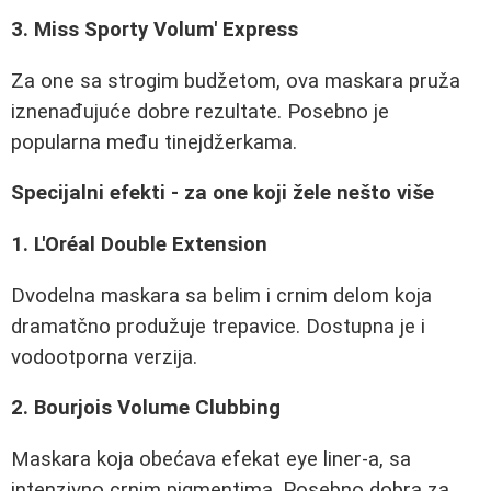
3. Miss Sporty Volum' Express
Za one sa strogim budžetom, ova maskara pruža
iznenađujuće dobre rezultate. Posebno je
popularna među tinejdžerkama.
Specijalni efekti - za one koji žele nešto više
1. L'Oréal Double Extension
Dvodelna maskara sa belim i crnim delom koja
dramatčno produžuje trepavice. Dostupna je i
vodootporna verzija.
2. Bourjois Volume Clubbing
Maskara koja obećava efekat eye liner-a, sa
intenzivno crnim pigmentima. Posebno dobra za