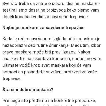
Sve što treba da znate o izboru idealne maskare -
testirali smo desetine proizvoda kako bismo vam
doneli konačan vodič za savršene trepavice
Najbolje maskare za savršene trepavice
Kada je reč o savršenom izgledu očiju, maskara je
nezaobilazni deo rutine šminkanja. Međutim, izbor
prave maskare može biti pravi izazov. Nakon
analize stotina iskustava korisnica, donosimo vam
ultimate vodič kroz svet maskara koji će vam
pomoći da pronađete savršeni proizvod za vaše
trepavice.
Šta čini dobru maskaru?
Pre nego što pređemo na konkretne preporuke,