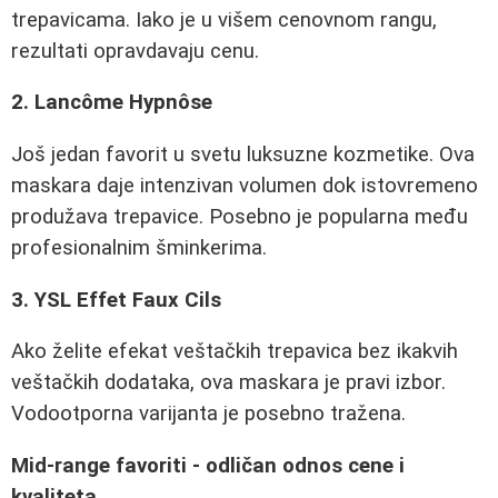
trepavicama. Iako je u višem cenovnom rangu,
rezultati opravdavaju cenu.
2. Lancôme Hypnôse
Još jedan favorit u svetu luksuzne kozmetike. Ova
maskara daje intenzivan volumen dok istovremeno
produžava trepavice. Posebno je popularna među
profesionalnim šminkerima.
3. YSL Effet Faux Cils
Ako želite efekat veštačkih trepavica bez ikakvih
veštačkih dodataka, ova maskara je pravi izbor.
Vodootporna varijanta je posebno tražena.
Mid-range favoriti - odličan odnos cene i
kvaliteta