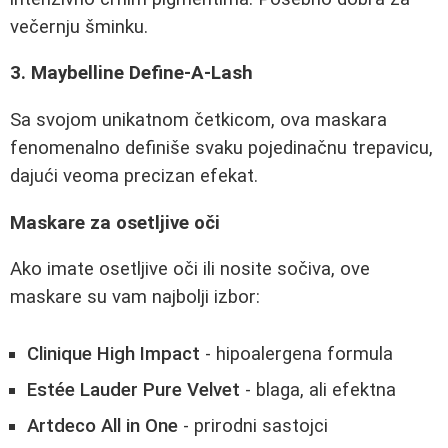
večernju šminku.
3. Maybelline Define-A-Lash
Sa svojom unikatnom četkicom, ova maskara
fenomenalno definiše svaku pojedinačnu trepavicu,
dajući veoma precizan efekat.
Maskare za osetljive oči
Ako imate osetljive oči ili nosite sočiva, ove
maskare su vam najbolji izbor:
Clinique High Impact
- hipoalergena formula
Estée Lauder Pure Velvet
- blaga, ali efektna
Artdeco All in One
- prirodni sastojci