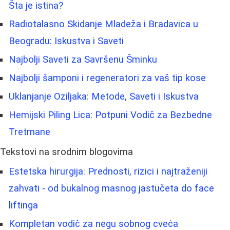
Šta je istina?
Radiotalasno Skidanje Mladeža i Bradavica u
Beogradu: Iskustva i Saveti
Najbolji Saveti za Savršenu Šminku
Najbolji šamponi i regeneratori za vaš tip kose
Uklanjanje Oziljaka: Metode, Saveti i Iskustva
Hemijski Piling Lica: Potpuni Vodič za Bezbedne
Tretmane
Tekstovi na srodnim blogovima
Estetska hirurgija: Prednosti, rizici i najtraženiji
zahvati - od bukalnog masnog jastučeta do face
liftinga
Kompletan vodič za negu sobnog cveća