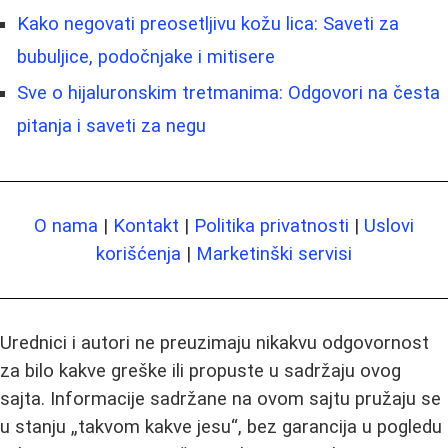
Kako negovati preosetljivu kožu lica: Saveti za
bubuljice, podočnjake i mitisere
Sve o hijaluronskim tretmanima: Odgovori na česta
pitanja i saveti za negu
O nama
|
Kontakt
|
Politika privatnosti
|
Uslovi
korišćenja
|
Marketinški servisi
Urednici i autori ne preuzimaju nikakvu odgovornost
za bilo kakve greške ili propuste u sadržaju ovog
sajta. Informacije sadržane na ovom sajtu pružaju se
u stanju „takvom kakve jesu“, bez garancija u pogledu