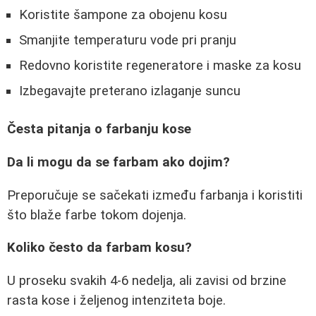
Koristite šampone za obojenu kosu
Smanjite temperaturu vode pri pranju
Redovno koristite regeneratore i maske za kosu
Izbegavajte preterano izlaganje suncu
Česta pitanja o farbanju kose
Da li mogu da se farbam ako dojim?
Preporučuje se sačekati između farbanja i koristiti
što blaže farbe tokom dojenja.
Koliko često da farbam kosu?
U proseku svakih 4-6 nedelja, ali zavisi od brzine
rasta kose i željenog intenziteta boje.