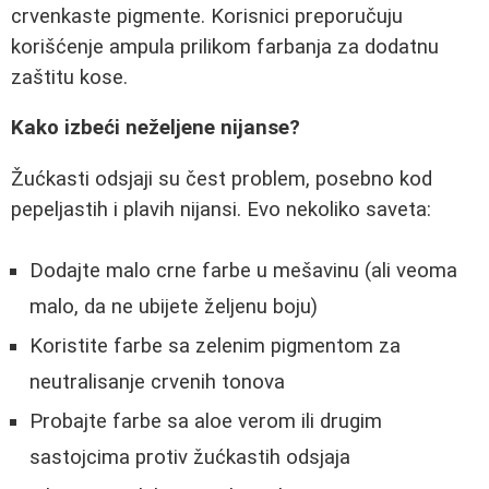
crvenkaste pigmente. Korisnici preporučuju
korišćenje ampula prilikom farbanja za dodatnu
zaštitu kose.
Kako izbeći neželjene nijanse?
Žućkasti odsjaji su čest problem, posebno kod
pepeljastih i plavih nijansi. Evo nekoliko saveta:
Dodajte malo crne farbe u mešavinu (ali veoma
malo, da ne ubijete željenu boju)
Koristite farbe sa zelenim pigmentom za
neutralisanje crvenih tonova
Probajte farbe sa aloe verom ili drugim
sastojcima protiv žućkastih odsjaja