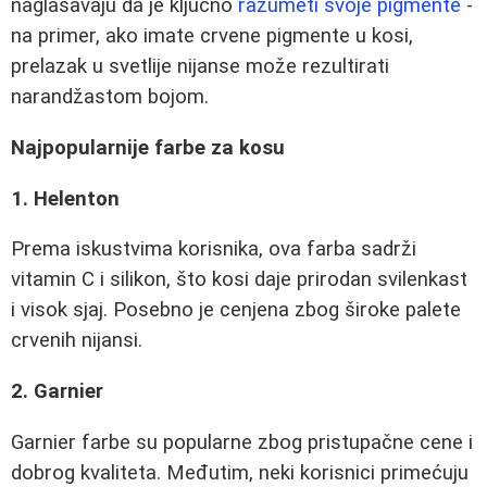
naglašavaju da je ključno
razumeti svoje pigmente
-
na primer, ako imate crvene pigmente u kosi,
prelazak u svetlije nijanse može rezultirati
narandžastom bojom.
Najpopularnije farbe za kosu
1. Helenton
Prema iskustvima korisnika, ova farba sadrži
vitamin C i silikon, što kosi daje prirodan svilenkast
i visok sjaj. Posebno je cenjena zbog široke palete
crvenih nijansi.
2. Garnier
Garnier farbe su popularne zbog pristupačne cene i
dobrog kvaliteta. Međutim, neki korisnici primećuju