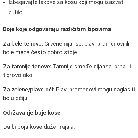
Izbegavajte lakove za kosu koji mogu izazvati
žutilo
Boje koje odgovaraju različitim tipovima
Za bele tenove:
Crvene nijanse, plavi pramenovi ili
boje meda često dobro stoje.
Za tamnije tenove:
Tamnije smeđe nijanse, crna ili
tigrovo oko.
Za zelene/plave oči:
Plavi pramenovi mogu naglasiti
boju očiju.
Održavanje boje kose
Da bi boja kose duže trajala: