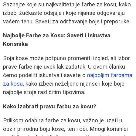
Saznajte koje su najkvalitetnije farbe za kosu, kako
izbeći žućkaste odsjaje i koje nijanse odgovaraju
vašem tenu. Saveti za održavanje boje i preporuke.
Najbolje Farbe za Kosu: Saveti i Iskustva
Korisnika
Boja kose može potpuno promeniti izgled, ali izbor
prave farbe nije uvek lak zadatak. U ovom članku
ćemo podeliti iskustva i savete o
najboljim farbama
za kosu
, kako izbeći neželjene nijanse i koje boje
najbolje stoje različitim tipovima.
Kako izabrati pravu farbu za kosu?
Prilikom odabira farbe za kosu, važno je uzeti u
obzir prirodnu boju kose, ten i oči. Mnogi korisnici