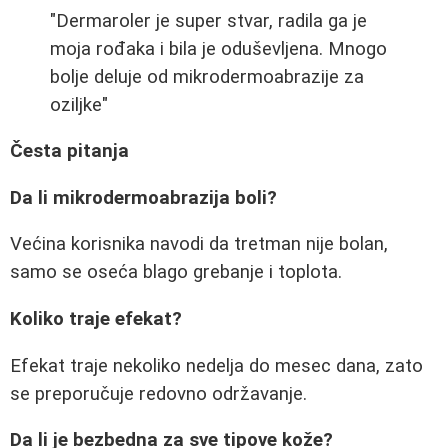
"Dermaroler je super stvar, radila ga je
moja rođaka i bila je oduševljena. Mnogo
bolje deluje od mikrodermoabrazije za
oziljke"
Česta pitanja
Da li mikrodermoabrazija boli?
Većina korisnika navodi da tretman nije bolan,
samo se oseća blago grebanje i toplota.
Koliko traje efekat?
Efekat traje nekoliko nedelja do mesec dana, zato
se preporučuje redovno održavanje.
Da li je bezbedna za sve tipove kože?