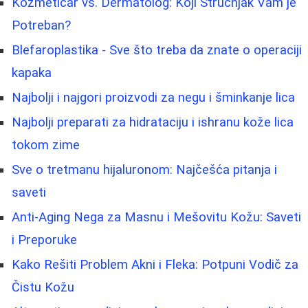
Kozmetičar vs. Dermatolog: Koji Stručnjak Vam je
Potreban?
Blefaroplastika - Sve što treba da znate o operaciji
kapaka
Najbolji i najgori proizvodi za negu i šminkanje lica
Najbolji preparati za hidrataciju i ishranu kože lica
tokom zime
Sve o tretmanu hijaluronom: Najčešća pitanja i
saveti
Anti-Aging Nega za Masnu i Mešovitu Kožu: Saveti
i Preporuke
Kako Rešiti Problem Akni i Fleka: Potpuni Vodič za
Čistu Kožu