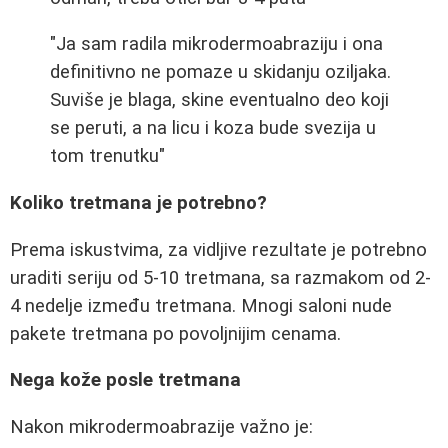
"Ja sam radila mikrodermoabraziju i ona
definitivno ne pomaze u skidanju oziljaka.
Suviše je blaga, skine eventualno deo koji
se peruti, a na licu i koza bude svezija u
tom trenutku"
Koliko tretmana je potrebno?
Prema iskustvima, za vidljive rezultate je potrebno
uraditi seriju od 5-10 tretmana, sa razmakom od 2-
4 nedelje između tretmana. Mnogi saloni nude
pakete tretmana po povoljnijim cenama.
Nega kože posle tretmana
Nakon mikrodermoabrazije važno je: