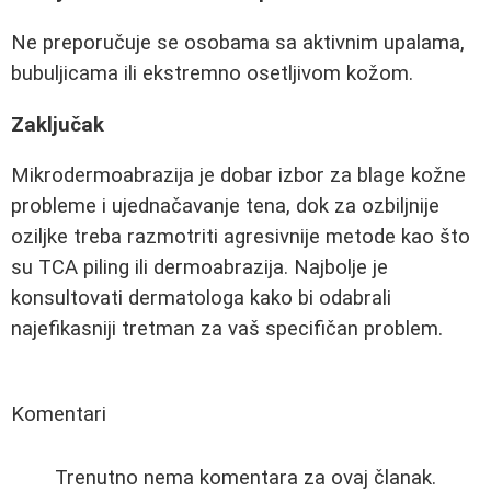
Ne preporučuje se osobama sa aktivnim upalama,
bubuljicama ili ekstremno osetljivom kožom.
Zaključak
Mikrodermoabrazija je dobar izbor za blage kožne
probleme i ujednačavanje tena, dok za ozbiljnije
oziljke treba razmotriti agresivnije metode kao što
su TCA piling ili dermoabrazija. Najbolje je
konsultovati dermatologa kako bi odabrali
najefikasniji tretman za vaš specifičan problem.
Komentari
Trenutno nema komentara za ovaj članak.