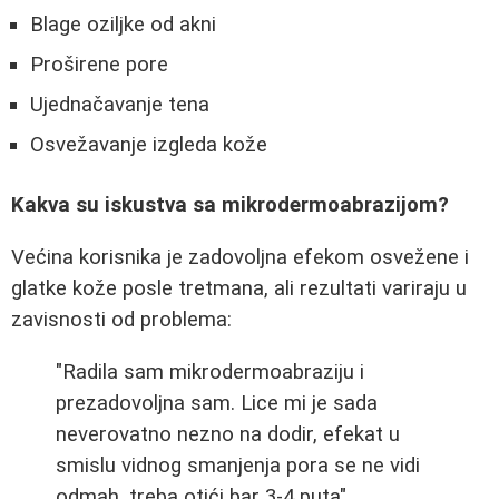
Blage oziljke od akni
Proširene pore
Ujednačavanje tena
Osvežavanje izgleda kože
Kakva su iskustva sa mikrodermoabrazijom?
Većina korisnika je zadovoljna efekom osvežene i
glatke kože posle tretmana, ali rezultati variraju u
zavisnosti od problema:
"Radila sam mikrodermoabraziju i
prezadovoljna sam. Lice mi je sada
neverovatno nezno na dodir, efekat u
smislu vidnog smanjenja pora se ne vidi
odmah, treba otići bar 3-4 puta"