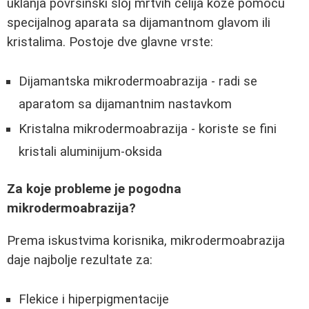
uklanja površinski sloj mrtvih ćelija kože pomoću
specijalnog aparata sa dijamantnom glavom ili
kristalima. Postoje dve glavne vrste:
Dijamantska mikrodermoabrazija - radi se
aparatom sa dijamantnim nastavkom
Kristalna mikrodermoabrazija - koriste se fini
kristali aluminijum-oksida
Za koje probleme je pogodna
mikrodermoabrazija?
Prema iskustvima korisnika, mikrodermoabrazija
daje najbolje rezultate za:
Flekice i hiperpigmentacije