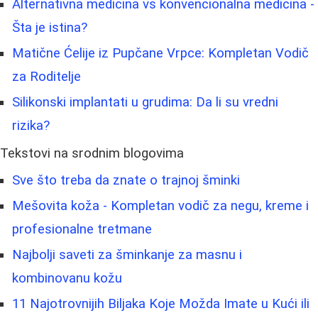
Alternativna medicina vs konvencionalna medicina -
Šta je istina?
Matične Ćelije iz Pupčane Vrpce: Kompletan Vodič
za Roditelje
Silikonski implantati u grudima: Da li su vredni
rizika?
Tekstovi na srodnim blogovima
Sve što treba da znate o trajnoj šminki
Mešovita koža - Kompletan vodič za negu, kreme i
profesionalne tretmane
Najbolji saveti za šminkanje za masnu i
kombinovanu kožu
11 Najotrovnijih Biljaka Koje Možda Imate u Kući ili