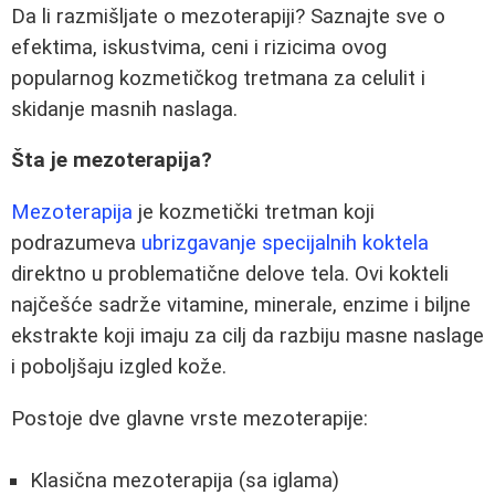
Da li razmišljate o mezoterapiji? Saznajte sve o
efektima, iskustvima, ceni i rizicima ovog
popularnog kozmetičkog tretmana za celulit i
skidanje masnih naslaga.
Šta je mezoterapija?
Mezoterapija
je kozmetički tretman koji
podrazumeva
ubrizgavanje specijalnih koktela
direktno u problematične delove tela. Ovi kokteli
najčešće sadrže vitamine, minerale, enzime i biljne
ekstrakte koji imaju za cilj da razbiju masne naslage
i poboljšaju izgled kože.
Postoje dve glavne vrste mezoterapije:
Klasična mezoterapija (sa iglama)