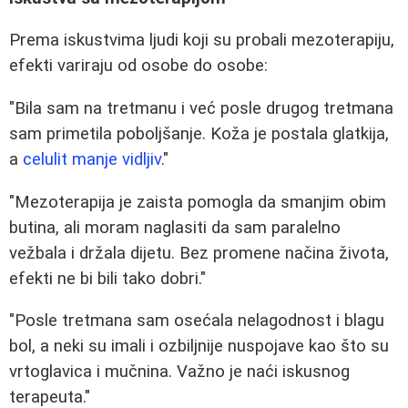
Prema iskustvima ljudi koji su probali mezoterapiju,
efekti variraju od osobe do osobe:
"Bila sam na tretmanu i već posle drugog tretmana
sam primetila poboljšanje. Koža je postala glatkija,
a
celulit manje vidljiv
."
"Mezoterapija je zaista pomogla da smanjim obim
butina, ali moram naglasiti da sam paralelno
vežbala i držala dijetu. Bez promene načina života,
efekti ne bi bili tako dobri."
"Posle tretmana sam osećala nelagodnost i blagu
bol, a neki su imali i ozbiljnije nuspojave kao što su
vrtoglavica i mučnina. Važno je naći iskusnog
terapeuta."