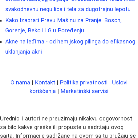
svakodnevnu negu lica i tela za dugotrajnu lepotu
Kako Izabrati Pravu Mašinu za Pranje: Bosch,
Gorenje, Beko i LG u Poređenju
Akne na leđima - od hemijskog pilinga do efikasnog
uklanjanja akni
O nama
|
Kontakt
|
Politika privatnosti
|
Uslovi
korišćenja
|
Marketinški servisi
Urednici i autori ne preuzimaju nikakvu odgovornost
za bilo kakve greške ili propuste u sadržaju ovog
sajta. Informacije sadržane na ovom sajtu pružaju se