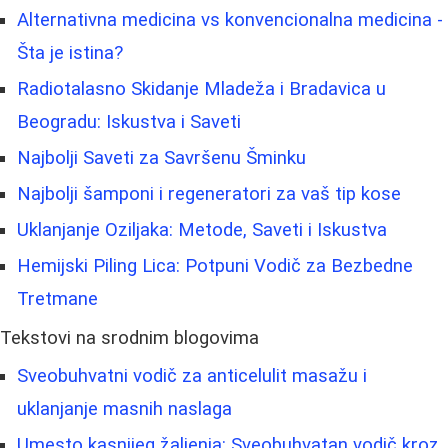
Alternativna medicina vs konvencionalna medicina -
Šta je istina?
Radiotalasno Skidanje Mladeža i Bradavica u
Beogradu: Iskustva i Saveti
Najbolji Saveti za Savršenu Šminku
Najbolji šamponi i regeneratori za vaš tip kose
Uklanjanje Oziljaka: Metode, Saveti i Iskustva
Hemijski Piling Lica: Potpuni Vodič za Bezbedne
Tretmane
Tekstovi na srodnim blogovima
Sveobuhvatni vodič za anticelulit masažu i
uklanjanje masnih naslaga
Umesto kasnijeg žaljenja: Sveobuhvatan vodič kroz