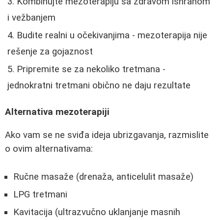
Kombinujte mezoterapiju sa zdravom ishranom
i vežbanjem
Budite realni u očekivanjima - mezoterapija nije
rešenje za gojaznost
Pripremite se za nekoliko tretmana -
jednokratni tretmani obično ne daju rezultate
Alternativa mezoterapiji
Ako vam se ne sviđa ideja ubrizgavanja, razmislite
o ovim alternativama:
Ručne masaže (drenaža, anticelulit masaže)
LPG tretmani
Kavitacija (ultrazvučno uklanjanje masnih