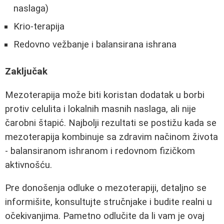
naslaga)
Krio-terapija
Redovno vežbanje i balansirana ishrana
Zaključak
Mezoterapija može biti koristan dodatak u borbi
protiv celulita i lokalnih masnih naslaga, ali nije
čarobni štapić. Najbolji rezultati se postižu kada se
mezoterapija kombinuje sa zdravim načinom života
- balansiranom ishranom i redovnom fizičkom
aktivnošću.
Pre donošenja odluke o mezoterapiji, detaljno se
informišite, konsultujte stručnjake i budite realni u
očekivanjima. Pametno odlučite da li vam je ovaj