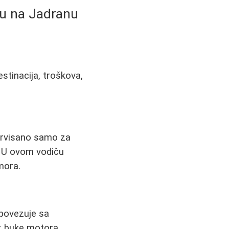
ru na Jadranu
estinacija, troškova,
zervisano samo za
e. U ovom vodiču
mora.
 povezuje sa
ez buke motora,