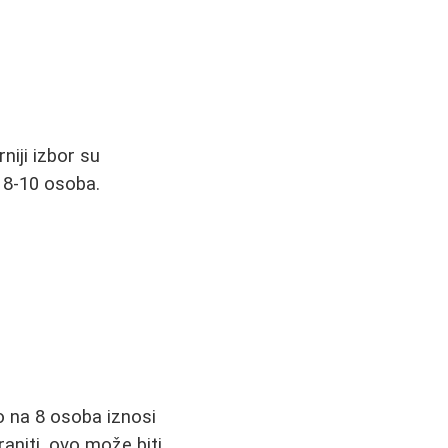
niji izbor su
 8-10 osoba.
 na 8 osoba iznosi
aniti, ovo može biti