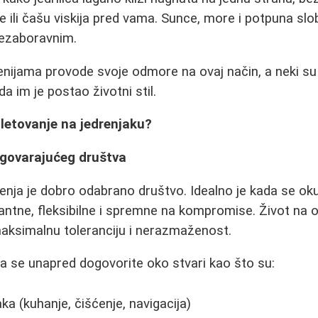
e ili čašu viskija pred vama. Sunce, more i potpuna slo
nezaboravnim.
nijama provode svoje odmore na ovaj način, a neki su se
a im je postao životni stil.
letovanje na jedrenjaku?
dgovarajućeg društva
enja je dobro odabrano društvo. Idealno je kada se ok
antne, fleksibilne i spremne na kompromise. Život na
aksimalnu toleranciju i nerazmaženost.
a se unapred dogovorite oko stvari kao što su:
a (kuhanje, čišćenje, navigacija)