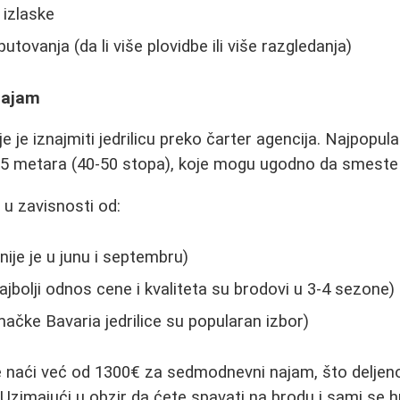
 izlaske
 putovanja (da li više plovidbe ili više razgledanja)
 najam
e je iznajmiti jedrilicu preko čarter agencija. Najpopular
-15 metara (40-50 stopa), koje mogu ugodno da smeste
 u zavisnosti od:
nije je u junu i septembru)
najbolji odnos cene i kvaliteta su brodovi u 3-4 sezone)
čke Bavaria jedrilice su popularan izbor)
naći već od 1300€ za sedmodnevni najam, što deljeno
Uzimajući u obzir da ćete spavati na brodu i sami se hr