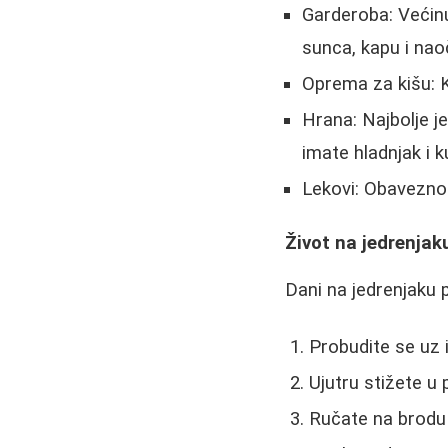
Garderoba: Većin
sunca, kapu i nao
Oprema za kišu: K
Hrana: Najbolje 
imate hladnjak i 
Lekovi: Obavezno 
Život na jedrenjaku
Dani na jedrenjaku p
Probudite se uz i
Ujutru stižete u
Ručate na brodu 