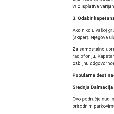
vrlo isplativa varijan
3. Odabir kapetan
Ako niko u vašoj gr
(skiper). Njegova ul
Za samostalno uprav
radiofoniju. Kapeta
ozbiljnu odgovornos
Popularne destinac
Srednja Dalmacija 
Ovo područje nudi n
prirodnim parkovima