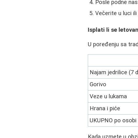
Posle podne nas
Večerite u luci i
Isplati li se letov
U poređenju sa tradi
Najam jedrilice (7
Gorivo
Veze u lukama
Hrana i piće
UKUPNO po osobi
Kada uzmete u obzir