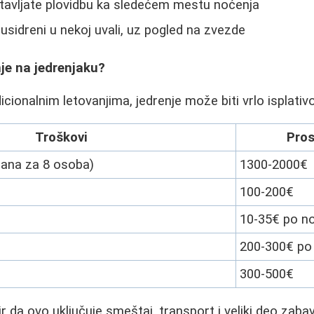
tavljate plovidbu ka sledećem mestu noćenja
li usidreni u nekoj uvali, uz pogled na zvezde
anje na jedrenjaku?
cionalnim letovanjima, jedrenje može biti vrlo isplativo
Troškovi
Pro
 dana za 8 osoba)
1300-2000€
100-200€
10-35€ po no
200-300€ po
300-500€
 da ovo uključuje smeštaj, transport i veliki deo zabav