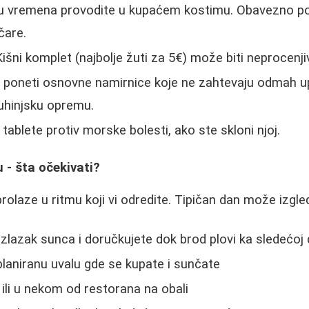
u vremena provodite u kupaćem kostimu. Obavezno po
čare.
išni komplet (najbolje žuti za 5€) može biti neprocenji
je poneti osnovne namirnice koje ne zahtevaju odmah 
kuhinjsku opremu.
tablete protiv morske bolesti, ako ste skloni njoj.
 - šta očekivati?
rolaze u ritmu koji vi odredite. Tipičan dan može izgle
zlazak sunca i doručkujete dok brod plovi ka sledećoj d
 planiranu uvalu gde se kupate i sunčate
ili u nekom od restorana na obali