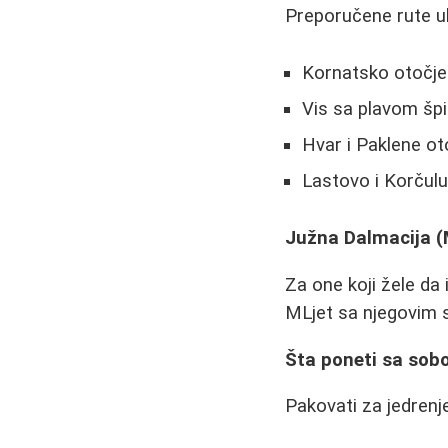
Preporučene rute uk
Kornatsko otočje
Vis sa plavom špi
Hvar i Paklene o
Lastovo i Korčul
Južna Dalmacija (M
Za one koji žele da
MLjet sa njegovim s
Šta poneti sa so
Pakovati za jedrenj