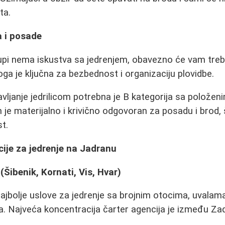
ta.
a i posade
upi nema iskustva sa jedrenjem, obavezno će vam treb
oga je ključna za bezbednost i organizaciju plovidbe.
ljanje jedrilicom potrebna je B kategorija sa položen
n je materijalno i krivično odgovoran za posadu i bro
t.
ije za jedrenje na Jadranu
(Šibenik, Kornati, Vis, Hvar)
ajbolje uslove za jedrenje sa brojnim otocima, uvalam
. Najveća koncentracija čarter agencija je između Zadr