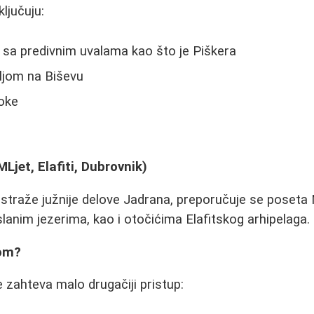
ljučuju:
 sa predivnim uvalama kao što je Piškera
ljom na Biševu
toke
u
Ljet, Elafiti, Dubrovnik)
 istraže južnije delove Jadrana, preporučuje se poset
lanim jezerima, kao i otočićima Elafitskog arhipelaga.
bom?
e zahteva malo drugačiji pristup: