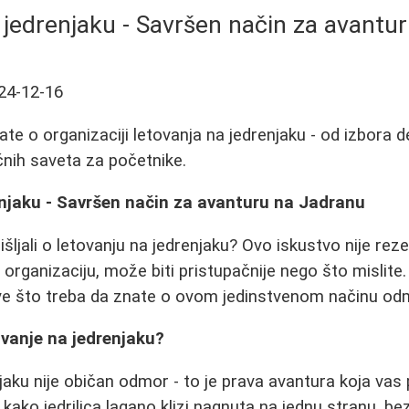
 jedrenjaku - Savršen način za avantu
24-12-16
te o organizaciji letovanja na jedrenjaku - od izbora d
čnih saveta za početnike.
enjaku - Savršen način za avanturu na Jadranu
išljali o letovanju na jedrenjaku? Ovo iskustvo nije re
u organizaciju, može biti pristupačnije nego što mislit
ve što treba da znate o ovom jedinstvenom načinu od
ovanje na jedrenjaku?
jaku nije običan odmor - to je prava avantura koja vas
 kako jedrilica lagano klizi nagnuta na jednu stranu, b