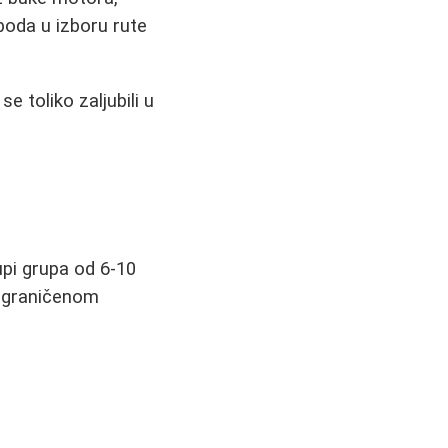
boda u izboru rute
 toliko zaljubili u
upi grupa od 6-10
 ograničenom