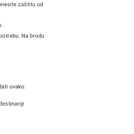
nesite zaštitu od
v.
upotrebu. Na brodu
dati ovako:
estinaciji