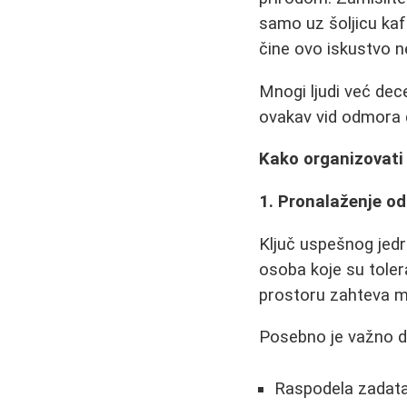
samo uz šoljicu kaf
čine ovo iskustvo 
Mnogi ljudi već dece
ovakav vid odmora d
Kako organizovati 
1. Pronalaženje o
Ključ uspešnog jedr
osoba koje su toler
prostoru zahteva m
Posebno je važno d
Raspodela zadatak