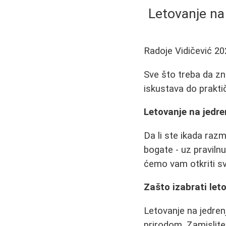
Letovanje na
Radoje Vidičević
20
Sve što treba da zna
iskustava do prakti
Letovanje na jedr
Da li ste ikada razm
bogate - uz praviln
ćemo vam otkriti s
Zašto izabrati let
Letovanje na jedren
prirodom. Zamislite