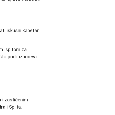
ati iskusni kapetan
im ispitom za
d, što podrazumeva
a i zaštićenim
a i Splita.