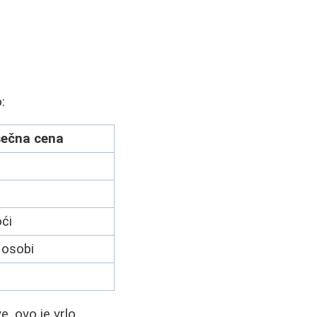
:
sečna cena
ći
 osobi
e, ovo je vrlo