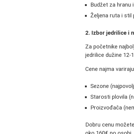
Budžet za hranu i
Željena ruta i stil
2. Izbor jedrilice i
Za početnike najbolj
jedrilice dužine 12
Cene najma variraju
Sezone (najpovolj
Starosti plovila (
Proizvođača (nema
Dobru cenu možete 
oko 160€ po osobi. 