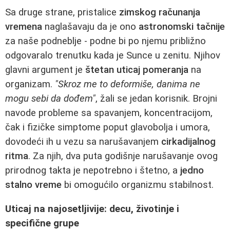
Sa druge strane, pristalice
zimskog računanja
vremena
naglašavaju da je ono
astronomski tačnije
za naše podneblje - podne bi po njemu približno
odgovaralo trenutku kada je Sunce u zenitu. Njihov
glavni argument je
štetan uticaj pomeranja
na
organizam.
"Skroz me to deformiše, danima ne
mogu sebi da dođem"
, žali se jedan korisnik. Brojni
navode probleme sa spavanjem, koncentracijom,
čak i fizičke simptome poput glavobolja i umora,
dovodeći ih u vezu sa narušavanjem
cirkadijalnog
ritma
. Za njih, dva puta godišnje narušavanje ovog
prirodnog takta je nepotrebno i štetno, a
jedno
stalno vreme
bi omogućilo organizmu stabilnost.
Uticaj na najosetljivije: decu, životinje i
specifične grupe