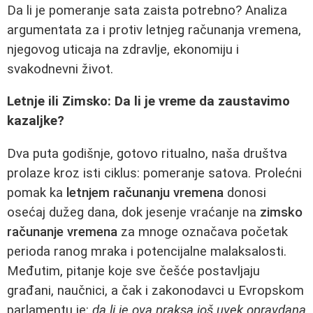
Da li je pomeranje sata zaista potrebno? Analiza
argumentata za i protiv letnjeg računanja vremena,
njegovog uticaja na zdravlje, ekonomiju i
svakodnevni život.
Letnje ili Zimsko: Da li je vreme da zaustavimo
kazaljke?
Dva puta godišnje, gotovo ritualno, naša društva
prolaze kroz isti ciklus: pomeranje satova. Prolećni
pomak ka
letnjem računanju vremena
donosi
osećaj dužeg dana, dok jesenje vraćanje na
zimsko
računanje vremena
za mnoge označava početak
perioda ranog mraka i potencijalne malaksalosti.
Međutim, pitanje koje sve češće postavljaju
građani, naučnici, a čak i zakonodavci u Evropskom
parlamentu je:
da li je ova praksa još uvek opravdana