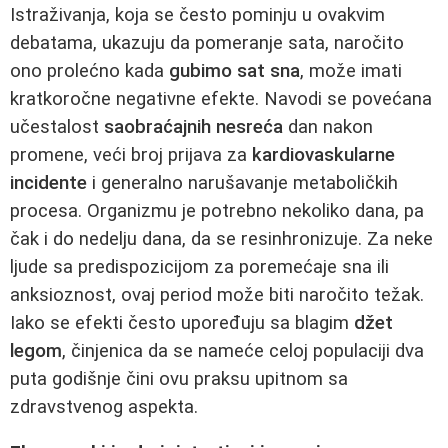
Istraživanja, koja se često pominju u ovakvim
debatama, ukazuju da pomeranje sata, naročito
ono prolećno kada
gubimo sat sna
, može imati
kratkoročne negativne efekte. Navodi se povećana
učestalost
saobraćajnih nesreća
dan nakon
promene, veći broj prijava za
kardiovaskularne
incidente
i generalno narušavanje metaboličkih
procesa. Organizmu je potrebno nekoliko dana, pa
čak i do nedelju dana, da se resinhronizuje. Za neke
ljude sa predispozicijom za poremećaje sna ili
anksioznost, ovaj period može biti naročito težak.
Iako se efekti često upoređuju sa blagim
džet
legom
, činjenica da se nameće celoj populaciji dva
puta godišnje čini ovu praksu upitnom sa
zdravstvenog aspekta.