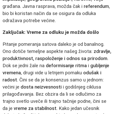
građana. Javna rasprava, možda čak i
referendum
,
bio bi koristan način da se osigura da odluka
odražava potrebe većine.
Zaključak: Vreme za odluku je možda došlo
Pitanje pomeranja satova daleko je od banalnog.
Ono dotiče temeljne aspekte našeg života:
zdravlje,
produktivnost, raspoloženje i odnos sa prirodom
.
Dok se jedni žale na
deformisanje ritma
i
gubljenje
vremena
, drugi vide u letnjem pomaku
odušak i
radost
. Čini se da je konsenzus samo u jednom:
većini je
dosta neizvesnosti
i godišnjeg ciklusa
prilagođavanja. Bez obzira da li se odlučimo za
trajno svetlo uveče ili trajno tačnije podne, čini se
da je
vreme za stabilnost
. Kako jedan učesnik