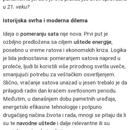
u 21. veku?
Istorijska svrha i moderna dilema
Ideja o
pomeranju sata
nije nova. Prvi put je
ozbiljno predložena sa ciljem
uštede energije
,
posebno u vreme ratova i ekonomskih kriza. Logika
je bila jednostavna: pomeranjem satova napred u
proleće, ljudi bi koristili više prirodnog svetla uveče,
smanjujući potrebu za veštačkim osvetljenjem.
Slično, vraćanje satova unazad u jesen trebalo je da
prilagodi radni dan kraćem svetlosnom periodu.
Međutim, u današnjem dobu pametnih uređaja,
energetski efikasne tehnologije i potpuno
drugačijeg načina života i rada, mnogi se pitaju da li
su te
navodne uštede
i dalje relevantne ili su