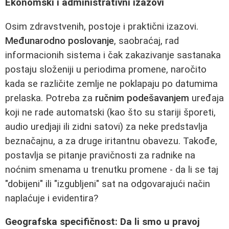
Ekonomski i administrativni izazovi
Osim zdravstvenih, postoje i praktični izazovi.
Međunarodno poslovanje
, saobraćaj, rad
informacionih sistema i čak zakazivanje sastanaka
postaju složeniji u periodima promene, naročito
kada se različite zemlje ne poklapaju po datumima
prelaska. Potreba za
ručnim podešavanjem
uređaja
koji ne rade automatski (kao što su stariji šporeti,
audio uredjaji ili zidni satovi) za neke predstavlja
beznačajnu, a za druge iritantnu obavezu. Takođe,
postavlja se pitanje pravičnosti za radnike na
noćnim smenama u trenutku promene - da li se taj
"dobijeni" ili "izgubljeni" sat na odgovarajući način
naplaćuje i evidentira?
Geografska specifičnost: Da li smo u pravoj