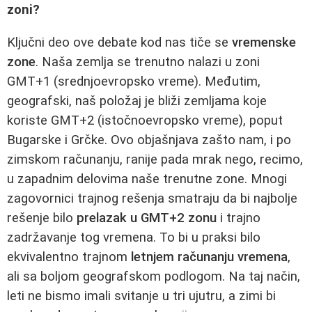
zoni?
Ključni deo ove debate kod nas tiče se
vremenske
zone
. Naša zemlja se trenutno nalazi u zoni
GMT+1 (srednjoevropsko vreme). Međutim,
geografski, naš položaj je bliži zemljama koje
koriste GMT+2 (istočnoevropsko vreme), poput
Bugarske i Grčke. Ovo objašnjava zašto nam, i po
zimskom računanju, ranije pada mrak nego, recimo,
u zapadnim delovima naše trenutne zone. Mnogi
zagovornici trajnog rešenja smatraju da bi najbolje
rešenje bilo
prelazak u GMT+2 zonu
i trajno
zadržavanje tog vremena. To bi u praksi bilo
ekvivalentno trajnom
letnjem računanju vremena
,
ali sa boljom geografskom podlogom. Na taj način,
leti ne bismo imali svitanje u tri ujutru, a zimi bi