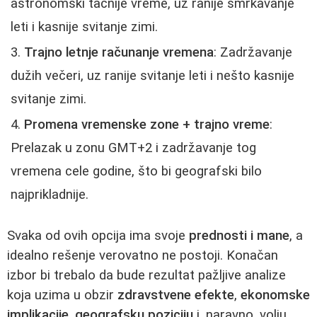
astronomski tačnije vreme, uz ranije smrkavanje
leti i kasnije svitanje zimi.
Trajno letnje računanje vremena
: Zadržavanje
dužih večeri, uz ranije svitanje leti i nešto kasnije
svitanje zimi.
Promena vremenske zone + trajno vreme
:
Prelazak u zonu GMT+2 i zadržavanje tog
vremena cele godine, što bi geografski bilo
najprikladnije.
Svaka od ovih opcija ima svoje
prednosti i mane
, a
idealno rešenje verovatno ne postoji. Konačan
izbor bi trebalo da bude rezultat pažljive analize
koja uzima u obzir
zdravstvene efekte
,
ekonomske
implikacije
,
geografsku poziciju
i, naravno, volju