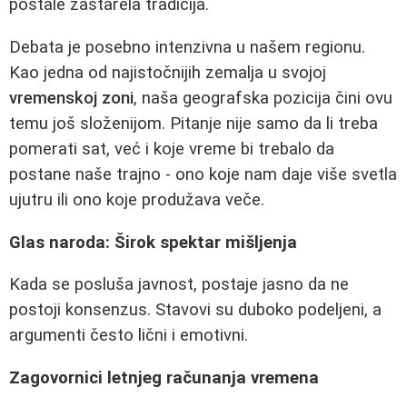
postale zastarela tradicija.
Debata je posebno intenzivna u našem regionu.
Kao jedna od najistočnijih zemalja u svojoj
vremenskoj zoni
, naša geografska pozicija čini ovu
temu još složenijom. Pitanje nije samo da li treba
pomerati sat, već i koje vreme bi trebalo da
postane naše trajno - ono koje nam daje više svetla
ujutru ili ono koje produžava veče.
Glas naroda: Širok spektar mišljenja
Kada se posluša javnost, postaje jasno da ne
postoji konsenzus. Stavovi su duboko podeljeni, a
argumenti često lični i emotivni.
Zagovornici letnjeg računanja vremena