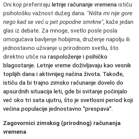
Oni koji preferiraju
letnje računanje vremena
ističu
psihološku važnost dužeg dana.
"Ništa mi nije gore
nego kad se već u pet popodne smrkne"
, kaže jedan
glas iz debate. Za mnoge, svetlo posle posla
omogućava bavljenje hobijima, druženje napolju ili
jednostavno uživanje u prirodnom svetlu, što
direktno utiče na
raspoloženje i psihičko
blagostanje. Letnje vreme doživljavaju kao
vesnik
toplijih dana
i aktivnijeg načina života. Takođe,
ističu da bi trajno zimsko računanje dovelo do
apsurdnih situacija leti, gde bi svitanje počinjalo
već oko tri sata ujutru, što je svetlosni period koji
većina populacije jednostavno
"prespava"
.
Zagovornici zimskog (prirodnog) računanja
vremena