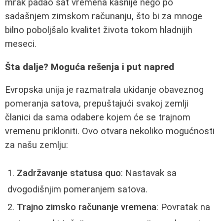
mrak padao sat vremena kasnije nego po
sadašnjem zimskom računanju, što bi za mnoge
bilno poboljšalo kvalitet života tokom hladnijih
meseci.
Šta dalje? Moguća rešenja i put napred
Evropska unija je razmatrala ukidanje obaveznog
pomeranja satova, prepuštajući svakoj zemlji
članici da sama odabere kojem će se trajnom
vremenu prikloniti. Ovo otvara nekoliko mogućnosti
za našu zemlju:
Zadržavanje statusa quo
: Nastavak sa
dvogodišnjim pomeranjem satova.
Trajno zimsko računanje vremena
: Povratak na