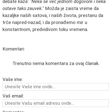
debate kaže:
"Neka se već jednom dogovore i neka
ostave tako zauvek."
Možda je zaista vreme da
kazaljke naših satova, i naših života, prestanu da
trče napred-nazad, i da pronađemo mir u
konstantnom, predvidivom toku vremena.
Komentari
Trenutno nema komentara za ovaj članak.
Vaše ime:
Vaš email: