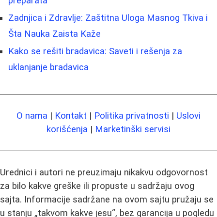
preparata
Zadnjica i Zdravlje: Zaštitna Uloga Masnog Tkiva i
Šta Nauka Zaista Kaže
Kako se rešiti bradavica: Saveti i rešenja za
uklanjanje bradavica
O nama
|
Kontakt
|
Politika privatnosti
|
Uslovi
korišćenja
|
Marketinški servisi
Urednici i autori ne preuzimaju nikakvu odgovornost
za bilo kakve greške ili propuste u sadržaju ovog
sajta. Informacije sadržane na ovom sajtu pružaju se
u stanju „takvom kakve jesu“, bez garancija u pogledu