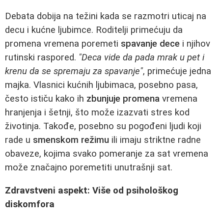
Debata dobija na težini kada se razmotri uticaj na
decu i kućne ljubimce. Roditelji primećuju da
promena vremena poremeti
spavanje dece
i njihov
rutinski raspored.
"Deca vide da pada mrak u pet i
krenu da se spremaju za spavanje"
, primećuje jedna
majka. Vlasnici kućnih ljubimaca, posebno pasa,
često ističu kako ih
zbunjuje promena
vremena
hranjenja i šetnji, što može izazvati stres kod
životinja. Takođe, posebno su pogođeni ljudi koji
rade u
smenskom režimu
ili imaju striktne radne
obaveze, kojima svako pomeranje za sat vremena
može značajno poremetiti unutrašnji sat.
Zdravstveni aspekt: Više od psihološkog
diskomfora