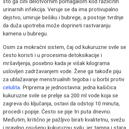
što ga čini delotvornim pomagalom kod različitih
urinarnih infekcija. Veruje se da ima protivupalno
dejstvo, umiruje bešiku i bubrege, a postoje tvrdnje
da duža upotreba može doprineti rastvaranju
kamena u bubregu.
Osim za mokraćni sistem, čaj od kukuruzne svile se
često koristi i u procesima detoksikacije i
mršavljenja, posebno kada je višak kilograma
uslovljen zadržavanjem vode. Žene ga takođe piju
za ublažavanje menstrualnih tegoba i u borbi protiv
celulita
. Priprema je jednostavna: jedna kašičica
kukuruzne svile se prelije sa 200 ml vode koja se
zagreva do ključanja, ostavi da odstoji 10 minuta,
procedi i popije. Često se pije tri puta dnevno.
Međutim, kritično je pažljivo birati kvalitetnu, svežu
i pravilno osušenu kukuruznu svilu, jer tamna i stara