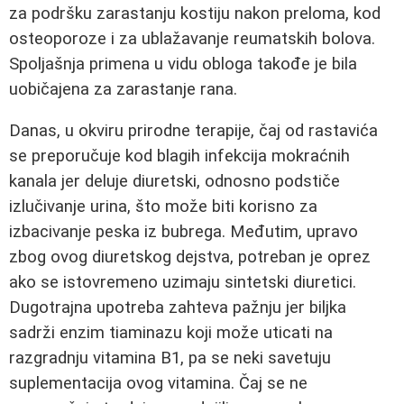
za podršku zarastanju kostiju nakon preloma, kod
osteoporoze i za ublažavanje reumatskih bolova.
Spoljašnja primena u vidu obloga takođe je bila
uobičajena za zarastanje rana.
Danas, u okviru prirodne terapije, čaj od rastavića
se preporučuje kod blagih infekcija mokraćnih
kanala jer deluje diuretski, odnosno podstiče
izlučivanje urina, što može biti korisno za
izbacivanje peska iz bubrega. Međutim, upravo
zbog ovog diuretskog dejstva, potreban je oprez
ako se istovremeno uzimaju sintetski diuretici.
Dugotrajna upotreba zahteva pažnju jer biljka
sadrži enzim tiaminazu koji može uticati na
razgradnju vitamina B1, pa se neki savetuju
suplementacija ovog vitamina. Čaj se ne