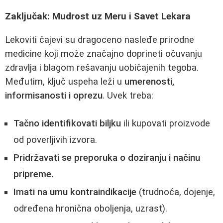
Zaključak: Mudrost uz Meru i Savet Lekara
Lekoviti čajevi su dragoceno nasleđe prirodne
medicine koji može značajno doprineti očuvanju
zdravlja i blagom rešavanju uobičajenih tegoba.
Međutim, ključ uspeha leži u
umerenosti,
informisanosti i oprezu
. Uvek treba:
Tačno identifikovati biljku
ili kupovati proizvode
od poverljivih izvora.
Pridržavati se preporuka o doziranju i načinu
pripreme.
Imati na umu kontraindikacije
(trudnoća, dojenje,
određena hronična oboljenja, uzrast).