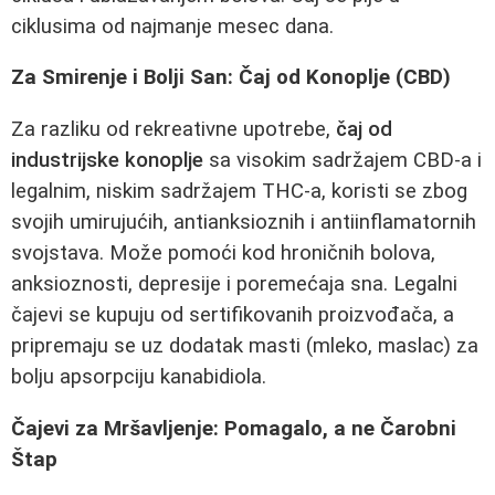
ciklusima od najmanje mesec dana.
Za Smirenje i Bolji San: Čaj od Konoplje (CBD)
Za razliku od rekreativne upotrebe,
čaj od
industrijske konoplje
sa visokim sadržajem CBD-a i
legalnim, niskim sadržajem THC-a, koristi se zbog
svojih umirujućih, antianksioznih i antiinflamatornih
svojstava. Može pomoći kod hroničnih bolova,
anksioznosti, depresije i poremećaja sna. Legalni
čajevi se kupuju od sertifikovanih proizvođača, a
pripremaju se uz dodatak masti (mleko, maslac) za
bolju apsorpciju kanabidiola.
Čajevi za Mršavljenje: Pomagalo, a ne Čarobni
Štap