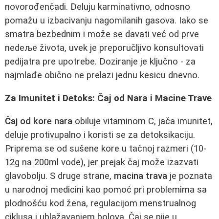
novorođenčadi. Deluju karminativno, odnosno
pomažu u izbacivanju nagomilanih gasova. Iako se
smatra bezbednim i može se davati već od prve
nedeље života, uvek je preporučljivo konsultovati
pedijatra pre upotrebe. Doziranje je ključno - za
najmlađe obično ne prelazi jednu kesicu dnevno.
Za Imunitet i Detoks: Čaj od Nara i Macine Trave
Čaj od kore nara
obiluje vitaminom C, jača imunitet,
deluje protivupalno i koristi se za detoksikaciju.
Priprema se od sušene kore u tačnoj razmeri (10-
12g na 200ml vode), jer prejak čaj može izazvati
glavobolju. S druge strane,
macina trava
je poznata
u narodnoj medicini kao pomoć pri problemima sa
plodnošću kod žena, regulacijom menstrualnog
ciklusa i ublažavanjem bolova. Čaj se pije u