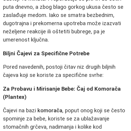
puta dnevno, a zbog blago gorkog ukusa često se
zaslađuje medom. Iako se smatra bezbednim,
dugotrajna i prekomerna upotreba može izazvati
neželjene reakcije ili oštetiti bubrege, pa je
umerenost ključna.
Biljni Čajevi za Specifične Potrebe
Pored navedenih, postoji čitav niz drugih biljnih
čajeva koji se koriste za specifične svrhe:
Za Probavu i Mirisanje Bebe: Čaj od Komorača
(Plantex)
Čajevi na bazi
komorača
, poput onog koji se često
spominje za bebe, koriste se za ublažavanje
stomačnih grčeva, nadimanja i kolike kod