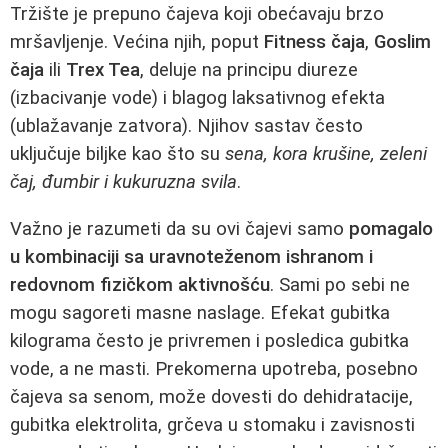
Tržište je prepuno čajeva koji obećavaju brzo
mršavljenje. Većina njih, poput
Fitness čaja
,
Goslim
čaja
ili
Trex Tea
, deluje na principu diureze
(izbacivanje vode) i blagog laksativnog efekta
(ublažavanje zatvora). Njihov sastav često
uključuje biljke kao što su
sena, kora krušine, zeleni
čaj, đumbir i kukuruzna svila
.
Važno je razumeti da su ovi čajevi samo
pomagalo
u kombinaciji sa uravnoteženom ishranom i
redovnom fizičkom aktivnošću
. Sami po sebi ne
mogu sagoreti masne naslage. Efekat gubitka
kilograma često je privremen i posledica gubitka
vode, a ne masti. Prekomerna upotreba, posebno
čajeva sa senom, može dovesti do dehidratacije,
gubitka elektrolita, grčeva u stomaku i zavisnosti