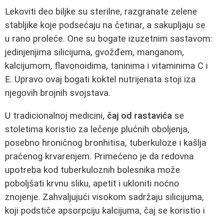
Lekoviti deo biljke su sterilne, razgranate zelene
stabljike koje podsećaju na četinar, a sakupljaju se
u rano proleće. One su bogate izuzetnim sastavom:
jedinjenjima silicijuma, gvožđem, manganom,
kalcijumom, flavonoidima, taninima i vitaminima C i
E. Upravo ovaj bogati koktel nutrijenata stoji iza
njegovih brojnih svojstava.
U tradicionalnoj medicini,
čaj od rastavića
se
stoletima koristio za lečenje plućnih oboljenja,
posebno hroničnog bronhitisa, tuberkuloze i kašlja
praćenog krvarenjem. Primećeno je da redovna
upotreba kod tuberkuloznih bolesnika može
poboljšati krvnu sliku, apetit i ukloniti noćno
znojenje. Zahvaljujući visokom sadržaju silicijuma,
koji podstiče apsorpciju kalcijuma, čaj se koristio i