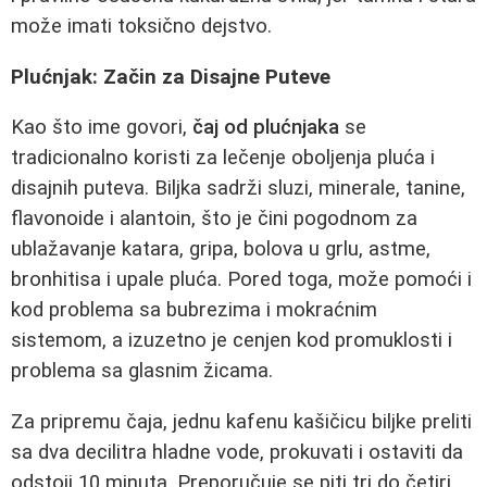
može imati toksično dejstvo.
Plućnjak: Začin za Disajne Puteve
Kao što ime govori,
čaj od plućnjaka
se
tradicionalno koristi za lečenje oboljenja pluća i
disajnih puteva. Biljka sadrži sluzi, minerale, tanine,
flavonoide i alantoin, što je čini pogodnom za
ublažavanje katara, gripa, bolova u grlu, astme,
bronhitisa i upale pluća. Pored toga, može pomoći i
kod problema sa bubrezima i mokraćnim
sistemom, a izuzetno je cenjen kod promuklosti i
problema sa glasnim žicama.
Za pripremu čaja, jednu kafenu kašičicu biljke preliti
sa dva decilitra hladne vode, prokuvati i ostaviti da
odstoji 10 minuta. Preporučuje se piti tri do četiri