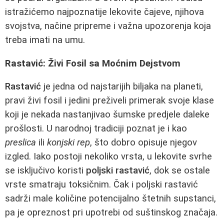
istražićemo najpoznatije lekovite čajeve, njihova
svojstva, načine pripreme i važna upozorenja koja
treba imati na umu.
Rastavić: Živi Fosil sa Moćnim Dejstvom
Rastavić
je jedna od najstarijih biljaka na planeti,
pravi živi fosil i jedini preživeli primerak svoje klase
koji je nekada nastanjivao šumske predjele daleke
prošlosti. U narodnoj tradiciji poznat je i kao
preslica
ili
konjski rep
, što dobro opisuje njegov
izgled. Iako postoji nekoliko vrsta, u lekovite svrhe
se isključivo koristi
poljski rastavić
, dok se ostale
vrste smatraju toksičnim. Čak i poljski rastavić
sadrži male količine potencijalno štetnih supstanci,
pa je opreznost pri upotrebi od suštinskog značaja.