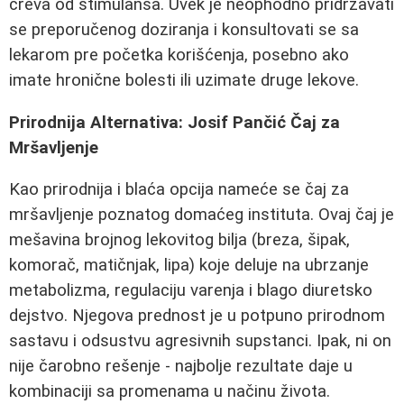
creva od stimulansa. Uvek je neophodno pridržavati
se preporučenog doziranja i konsultovati se sa
lekarom pre početka korišćenja, posebno ako
imate hronične bolesti ili uzimate druge lekove.
Prirodnija Alternativa: Josif Pančić Čaj za
Mršavljenje
Kao prirodnija i blaća opcija nameće se čaj za
mršavljenje poznatog domaćeg instituta. Ovaj čaj je
mešavina brojnog lekovitog bilja (breza, šipak,
komorač, matičnjak, lipa) koje deluje na ubrzanje
metabolizma, regulaciju varenja i blago diuretsko
dejstvo. Njegova prednost je u potpuno prirodnom
sastavu i odsustvu agresivnih supstanci. Ipak, ni on
nije čarobno rešenje - najbolje rezultate daje u
kombinaciji sa promenama u načinu života.