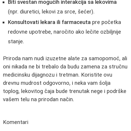
Biti svestan mogućih interakcija sa lekovima
(npr. diuretici, lekovi za srce, šećer).
Konsultovati lekara ili farmaceuta
pre početka
redovne upotrebe, naročito ako lečite ozbiljnije
stanje.
Priroda nam nudi izuzetne alate za samopomoć, ali
oni nikada ne bi trebalo da budu zamena za stručnu
medicinsku dijagnozu i tretman. Koristite ovu
drevnu mudrost odgovorno, i neka vam šolja
toplog, lekovitog čaja bude trenutak nege i podrške
vašem telu na prirodan način.
Komentari