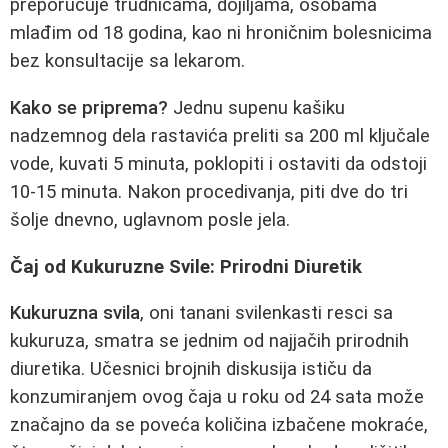
preporučuje trudnicama, dojiljama, osobama
mlađim od 18 godina, kao ni hroničnim bolesnicima
bez konsultacije sa lekarom.
Kako se priprema?
Jednu supenu kašiku
nadzemnog dela rastavića preliti sa 200 ml ključale
vode, kuvati 5 minuta, poklopiti i ostaviti da odstoji
10-15 minuta. Nakon procedivanja, piti dve do tri
šolje dnevno, uglavnom posle jela.
Čaj od Kukuruzne Svile: Prirodni Diuretik
Kukuruzna svila
, oni tanani svilenkasti resci sa
kukuruza, smatra se jednim od najjačih prirodnih
diuretika. Učesnici brojnih diskusija ističu da
konzumiranjem ovog čaja u roku od 24 sata može
značajno da se poveća količina izbačene mokraće,