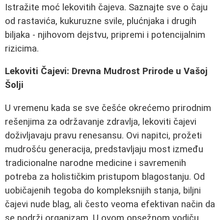
Istražite moć lekovitih čajeva. Saznajte sve o čaju
od rastavića, kukuruzne svile, plućnjaka i drugih
biljaka - njihovom dejstvu, pripremi i potencijalnim
rizicima.
Lekoviti Čajevi: Drevna Mudrost Prirode u Vašoj
Šolji
U vremenu kada se sve češće okrećemo prirodnim
rešenjima za održavanje zdravlja, lekoviti čajevi
doživljavaju pravu renesansu. Ovi napitci, prožeti
mudrošću generacija, predstavljaju most između
tradicionalne narodne medicine i savremenih
potreba za holističkim pristupom blagostanju. Od
uobičajenih tegoba do kompleksnijih stanja, biljni
čajevi nude blag, ali često veoma efektivan način da
se podrži organizam. U ovom opsežnom vodiču