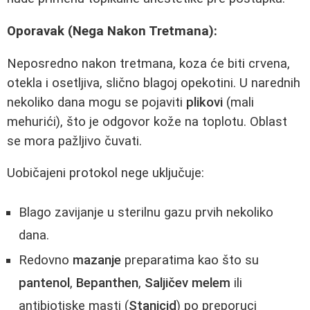
Oporavak (Nega Nakon Tretmana):
Neposredno nakon tretmana, koza će biti crvena,
otekla i osetljiva, slično blagoj opekotini. U narednih
nekoliko dana mogu se pojaviti
plikovi
(mali
mehurići), što je odgovor kože na toplotu. Oblast
se mora pažljivo čuvati.
Uobičajeni protokol nege uključuje:
Blago zavijanje u sterilnu gazu prvih nekoliko
dana.
Redovno
mazanje
preparatima kao što su
pantenol
,
Bepanthen
,
Saljičev melem
ili
antibiotiske masti (
Stanicid
) po preporuci