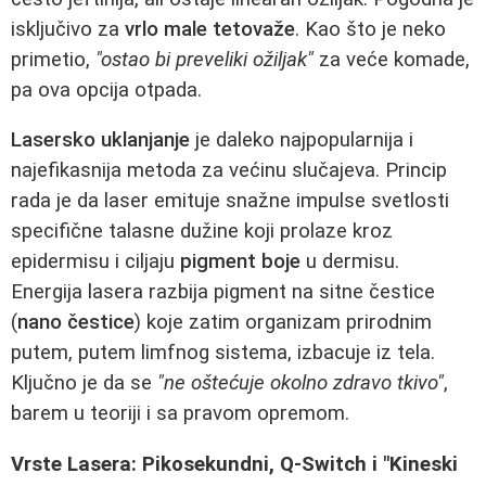
isključivo za
vrlo male tetovaže
. Kao što je neko
primetio,
"ostao bi preveliki ožiljak"
za veće komade,
pa ova opcija otpada.
Lasersko uklanjanje
je daleko najpopularnija i
najefikasnija metoda za većinu slučajeva. Princip
rada je da laser emituje snažne impulse svetlosti
specifične talasne dužine koji prolaze kroz
epidermisu i ciljaju
pigment boje
u dermisu.
Energija lasera razbija pigment na sitne čestice
(
nano čestice
) koje zatim organizam prirodnim
putem, putem limfnog sistema, izbacuje iz tela.
Ključno je da se
"ne oštećuje okolno zdravo tkivo"
,
barem u teoriji i sa pravom opremom.
Vrste Lasera: Pikosekundni, Q-Switch i "Kineski