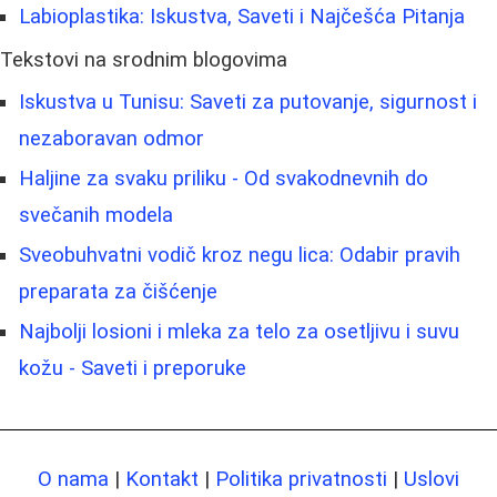
Labioplastika: Iskustva, Saveti i Najčešća Pitanja
Tekstovi na srodnim blogovima
Iskustva u Tunisu: Saveti za putovanje, sigurnost i
nezaboravan odmor
Haljine za svaku priliku - Od svakodnevnih do
svečanih modela
Sveobuhvatni vodič kroz negu lica: Odabir pravih
preparata za čišćenje
Najbolji losioni i mleka za telo za osetljivu i suvu
kožu - Saveti i preporuke
O nama
|
Kontakt
|
Politika privatnosti
|
Uslovi