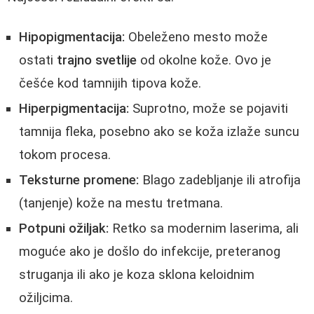
Hipopigmentacija:
Obeleženo mesto može
ostati
trajno svetlije
od okolne kože. Ovo je
češće kod tamnijih tipova kože.
Hiperpigmentacija:
Suprotno, može se pojaviti
tamnija fleka, posebno ako se koža izlaže suncu
tokom procesa.
Teksturne promene:
Blago zadebljanje ili atrofija
(tanjenje) kože na mestu tretmana.
Potpuni ožiljak:
Retko sa modernim laserima, ali
moguće ako je došlo do infekcije, preteranog
struganja ili ako je koza sklona keloidnim
ožiljcima.