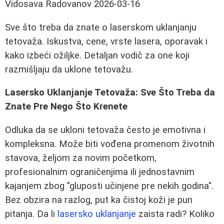
Vidosava Radovanov
2026-03-16
Sve što treba da znate o laserskom uklanjanju
tetovaža. Iskustva, cene, vrste lasera, oporavak i
kako izbeći ožiljke. Detaljan vodič za one koji
razmišljaju da uklone tetovažu.
Lasersko Uklanjanje Tetovaža: Sve Što Treba da
Znate Pre Nego Što Krenete
Odluka da se ukloni tetovaža često je emotivna i
kompleksna. Može biti vođena promenom životnih
stavova, željom za novim početkom,
profesionalnim ograničenjima ili jednostavnim
kajanjem zbog "gluposti učinjene pre nekih godina".
Bez obzira na razlog, put ka čistoj koži je pun
pitanja. Da li
lasersko uklanjanje
zaista radi? Koliko