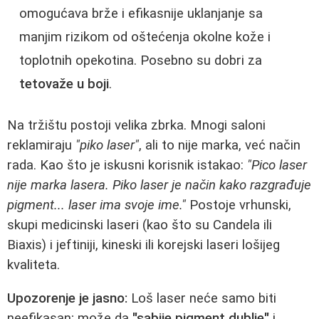
omogućava brže i efikasnije uklanjanje sa
manjim rizikom od oštećenja okolne kože i
toplotnih opekotina. Posebno su dobri za
tetovaže u boji
.
Na tržištu postoji velika zbrka. Mnogi saloni
reklamiraju
"piko laser"
, ali to nije marka, već način
rada. Kao što je iskusni korisnik istakao:
"Pico laser
nije marka lasera. Piko laser je način kako razgrađuje
pigment... laser ima svoje ime."
Postoje vrhunski,
skupi medicinski laseri (kao što su Candela ili
Biaxis) i jeftiniji, kineski ili korejski laseri lošijeg
kvaliteta.
Upozorenje je jasno:
Loš laser neće samo biti
neefikasan; može da
"sabije pigment dublje"
i