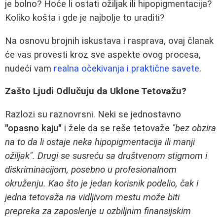
je bolno? Hoće li ostati ožiljak ili hipopigmentacija?
Koliko košta i gde je najbolje to uraditi?
Na osnovu brojnih iskustava i rasprava, ovaj članak
će vas provesti kroz sve aspekte ovog procesa,
nudeći vam
realna očekivanja i praktične savete
.
Zašto Ljudi Odlučuju da Uklone Tetovažu?
Razlozi su raznovrsni. Neki se jednostavno
"opasno kaju"
i žele da se reše tetovaže
"bez obzira
na to da li ostaje neka hipopigmentacija ili manji
ožiljak". Drugi se susreću sa društvenom stigmom i
diskriminacijom, posebno u profesionalnom
okruženju. Kao što je jedan korisnik podelio, čak i
jedna tetovaža na vidljivom mestu može biti
prepreka za zaposlenje u ozbiljnim finansijskim