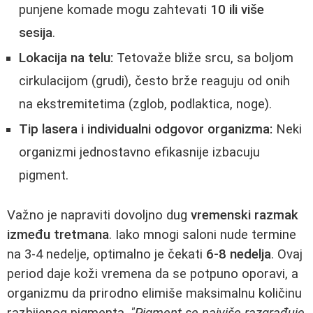
punjene komade mogu zahtevati
10 ili više
sesija
.
Lokacija na telu:
Tetovaže bliže srcu, sa boljom
cirkulacijom (grudi), često brže reaguju od onih
na ekstremitetima (zglob, podlaktica, noge).
Tip lasera i individualni odgovor organizma:
Neki
organizmi jednostavno efikasnije izbacuju
pigment.
Važno je napraviti dovoljno dug
vremenski razmak
između tretmana
. Iako mnogi saloni nude termine
na 3-4 nedelje, optimalno je čekati
6-8 nedelja
. Ovaj
period daje koži vremena da se potpuno oporavi, a
organizmu da prirodno elimiše maksimalnu količinu