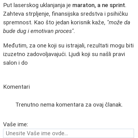
Put laserskog uklanjanja je
maraton, a ne sprint
.
Zahteva strpljenje, finansijska sredstva i psihičku
spremnost. Kao što jedan korisnik kaže,
"može da
bude dug i emotivan proces"
.
Međutim, za one koji su istrajali, rezultati mogu biti
izuzetno zadovoljavajući. Ljudi koji su našli pravi
salon i do
Komentari
Trenutno nema komentara za ovaj članak.
Vaše ime: