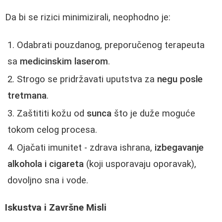
Da bi se rizici minimizirali, neophodno je:
Odabrati pouzdanog, preporučenog terapeuta
sa
medicinskim laserom
.
Strogo se pridržavati uputstva za
negu posle
tretmana
.
Zaštititi kožu od
sunca
što je duže moguće
tokom celog procesa.
Ojačati imunitet - zdrava ishrana,
izbegavanje
alkohola i cigareta
(koji usporavaju oporavak),
dovoljno sna i vode.
Iskustva i Završne Misli