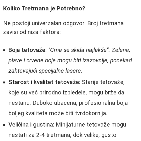
Koliko Tretmana je Potrebno?
Ne postoji univerzalan odgovor. Broj tretmana
zavisi od niza faktora:
Boja tetovaže:
"Crna se skida najlakše". Zelene,
plave i crvene boje mogu biti izazovnije, ponekad
zahtevajući specijalne lasere.
Starost i kvalitet tetovaže:
Starije tetovaže,
koje su već prirodno izbledele, mogu brže da
nestanu. Duboko ubacena, profesionalna boja
boljeg kvaliteta može biti tvrdokornija.
Veličina i gustina:
Minijaturne tetovaže mogu
nestati za 2-4 tretmana, dok velike, gusto