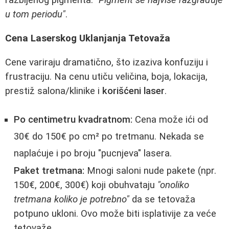
razbijenog pigmenta.
"Pigment se najviše razgrađuje
u tom periodu"
.
Cena Laserskog Uklanjanja Tetovaža
Cene variraju dramatično, što izaziva konfuziju i
frustraciju. Na cenu utiču veličina, boja, lokacija,
prestiž salona/klinike i
korišćeni laser
.
Po centimetru kvadratnom:
Cena može ići od
30€ do 150€ po cm² po tretmanu. Nekada se
naplaćuje i po broju "pucnjeva" lasera.
Paket tretmana:
Mnogi saloni nude pakete (npr.
150€, 200€, 300€) koji obuhvataju
"onoliko
tretmana koliko je potrebno"
da se tetovaža
potpuno ukloni. Ovo može biti isplativije za veće
tetovaže.