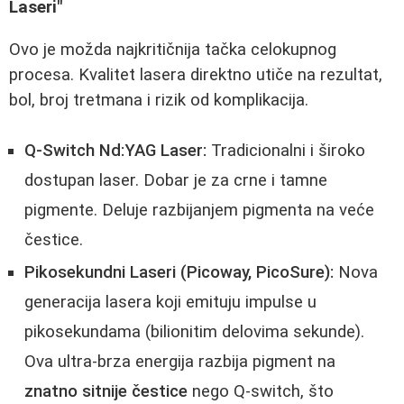
Laseri"
Ovo je možda najkritičnija tačka celokupnog
procesa. Kvalitet lasera direktno utiče na rezultat,
bol, broj tretmana i rizik od komplikacija.
Q-Switch Nd:YAG Laser:
Tradicionalni i široko
dostupan laser. Dobar je za crne i tamne
pigmente. Deluje razbijanjem pigmenta na veće
čestice.
Pikosekundni Laseri (Picoway, PicoSure):
Nova
generacija lasera koji emituju impulse u
pikosekundama (bilionitim delovima sekunde).
Ova ultra-brza energija razbija pigment na
znatno sitnije čestice
nego Q-switch, što