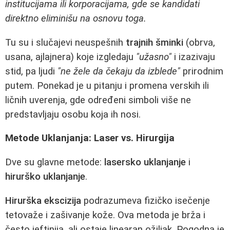
institucijama ili korporacijama, gde se kandidati
direktno eliminišu na osnovu toga.
Tu su i slučajevi neuspešnih
trajnih šminki
(obrva,
usana, ajlajnera) koje izgledaju
"užasno"
i izazivaju
stid, pa ljudi
"ne žele da čekaju da izblede"
prirodnim
putem. Ponekad je u pitanju i promena verskih ili
ličnih uverenja, gde određeni simboli više ne
predstavljaju osobu koja ih nosi.
Metode Uklanjanja: Laser vs. Hirurgija
Dve su glavne metode:
lasersko uklanjanje
i
hirurško uklanjanje
.
Hirurška ekscizija
podrazumeva fizičko isečenje
tetovaže i zašivanje kože. Ova metoda je brža i
često jeftinija, ali ostaje linearan ožiljak. Pogodna je