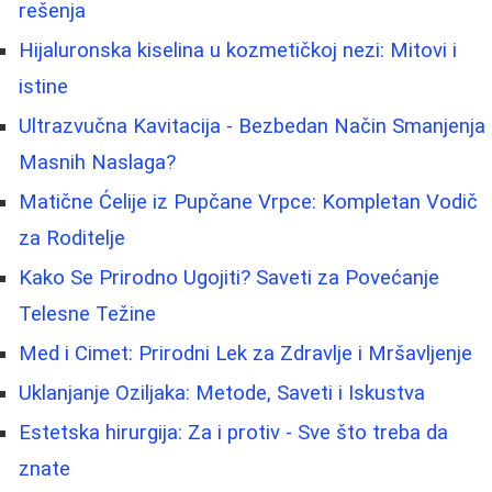
rešenja
Hijaluronska kiselina u kozmetičkoj nezi: Mitovi i
istine
Ultrazvučna Kavitacija - Bezbedan Način Smanjenja
Masnih Naslaga?
Matične Ćelije iz Pupčane Vrpce: Kompletan Vodič
za Roditelje
Kako Se Prirodno Ugojiti? Saveti za Povećanje
Telesne Težine
Med i Cimet: Prirodni Lek za Zdravlje i Mršavljenje
Uklanjanje Oziljaka: Metode, Saveti i Iskustva
Estetska hirurgija: Za i protiv - Sve što treba da
znate