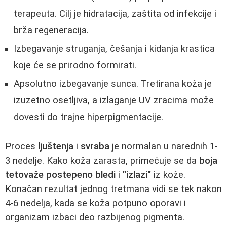
terapeuta. Cilj je hidratacija, zaštita od infekcije i
brža regeneracija.
Izbegavanje struganja, češanja i kidanja krastica
koje će se prirodno formirati.
Apsolutno izbegavanje sunca. Tretirana koža je
izuzetno osetljiva, a izlaganje UV zracima može
dovesti do trajne hiperpigmentacije.
Proces
ljuštenja
i
svraba
je normalan u narednih 1-
3 nedelje. Kako koža zarasta, primećuje se da
boja
tetovaže postepeno bledi
i
"izlazi"
iz kože.
Konačan rezultat jednog tretmana vidi se tek nakon
4-6 nedelja, kada se koža potpuno oporavi i
organizam izbaci deo razbijenog pigmenta.