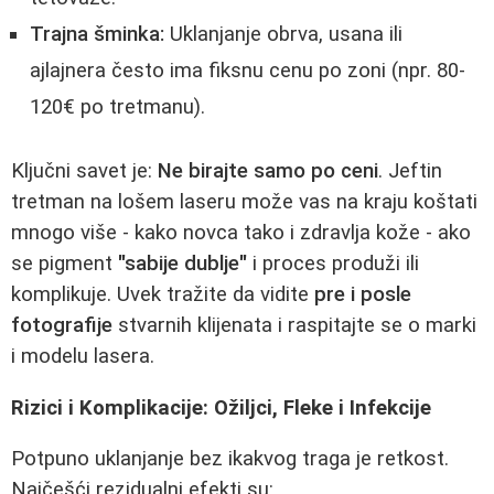
Trajna šminka:
Uklanjanje obrva, usana ili
ajlajnera često ima fiksnu cenu po zoni (npr. 80-
120€ po tretmanu).
Ključni savet je:
Ne birajte samo po ceni
. Jeftin
tretman na lošem laseru može vas na kraju koštati
mnogo više - kako novca tako i zdravlja kože - ako
se pigment
"sabije dublje"
i proces produži ili
komplikuje. Uvek tražite da vidite
pre i posle
fotografije
stvarnih klijenata i raspitajte se o marki
i modelu lasera.
Rizici i Komplikacije: Ožiljci, Fleke i Infekcije
Potpuno uklanjanje bez ikakvog traga je retkost.
Najčešći rezidualni efekti su: