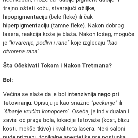
trajno ošteti kožu, stvarajući
ožiljke
,
hipopigmentaciju
(bele fleke) ili čak
hiperpigmentaciju
(tamne fleke). Nakon dobrog
lasera, reakcija kože je blaža. Nakon lošeg, moguće
je
"krvarenje, podlivi i rane"
koje izgledaju
"kao
otvorena rana"
.
Šta Očekivati Tokom i Nakon Tretmana?
Bol:
Većina se slaže da je bol
intenzivnija nego pri
tetoviranju
. Opisuju je kao snažno
"peckanje"
ili
"šibanje vrućim konopcem"
. Osećaj je individualan i
zavisi od praga bola, lokacije tetovaže (kost, blizu
kosti, mekše tkivo) i kvaliteta lasera. Neki saloni
nude primenu topikalne anestetike pre postupka.