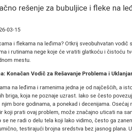
čno rešenje za bubuljice i fleke na l
26-03-15
icama i flekama na leđima? Otkrij sveobuhvatan vodič
a i rutinama nege koje će vratiti glatkoću i čistoću tv
ednom mestu.
ma: Konačan Vodič za Rešavanje Problema i Uklanjan
ama na leđima i ramenima jedna je od najčešćih, a is
žnih briga, koja ne poznaje uzrast. Iako se često povez
njim bore godinama, a ponekad i decenijama. Osećaj ne
r koji prati ovaj problem, može značajno uticati na s
o se ne radi o delu tela koji lako vidimo, često ga zane
mično, testirajući brojna sredstva bez jasnog plana. 