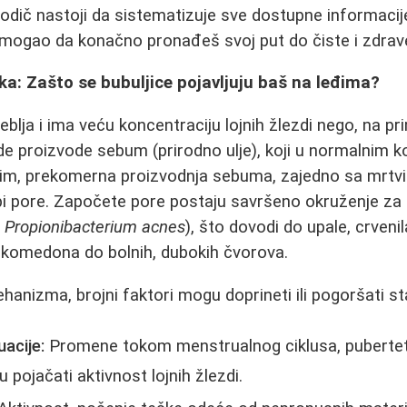
odič nastoji da sistematizuje sve dostupne informacije
omogao da konačno pronađeš svoj put do čiste i zdrav
a: Zašto se bubuljice pojavljuju baš na leđima?
blja i ima veću koncentraciju lojnih žlezdi nego, na pr
e proizvode sebum (prirodno ulje), koji u normalnim kol
tim, prekomerna proizvodnja sebuma, zajedno sa mrtvi
i pore. Započete pore postaju savršeno okruženje z
a
Propionibacterium acnes
), što dovodi do upale, crvenil
ih komedona do bolnih, dubokih čvorova.
nizma, brojni faktori mogu doprineti ili pogoršati st
acije:
Promene tokom menstrualnog ciklusa, puberteta
pojačati aktivnost lojnih žlezdi.