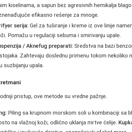
im kiselinama, a sapun bez agresivnih hemikalja blago č
znenađujuće efikasno rešenje za mnoge.
fyer serija:
Gel za tuširanje i kreme iz ove linije name
ži. Pomažu u regulaciji sebuma i smirivanju upale.
spenzija / Aknefug preparati:
Sredstva na bazi benzoil
astojaka. Zahtevaju doslednu primenu tokom nekoliko ne
u suzbijanju upala.
 tretmani
rodniji pristup, ove metode su vredne pažnje.
ng:
Piling sa krupnom morskom soli u kombinaciji sa bl
sto na vlažnoj koži, odlično uklanja mrtve ćelije.
Kupk