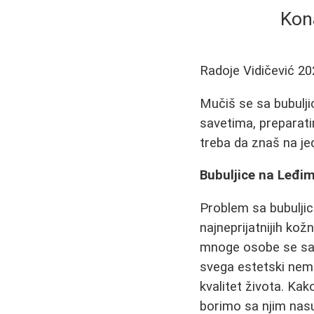
Kona
Radoje Vidičević
20
Mučiš se sa bubulj
savetima, preparatim
treba da znaš na j
Bubuljice na Leđi
Problem sa bubuljic
najneprijatnijih ko
mnoge osobe se sa 
svega estetski nemi
kvalitet života. Kak
borimo sa njim nasu