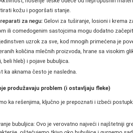
Aktivnost, nošenje teške odeće od nepropusnih materija
itirati kožu i pogoršati stanje.
reparati za negu:
Gelovi za tuširanje, losioni i krema z
lom ili comedogenim sastojcima mogu dodatno začepiti
 jedinstven uzrok za sve, kod mnogih primećena je p
ranih količina mlečnih proizvoda, hrane sa visokim gl
 beli hleb) i pojave bubuljica.
t ka aknama često je nasledna.
je produžavaju problem (i ostavljaju fleke)
o ka rešenjima, ključno je prepoznati i izbeći postupk
ivanje bubuljica: Ovo je verovatno najveći i najštetniji g
terije, oštećujemo tkivo oko bubuljice i gurnemo sadr