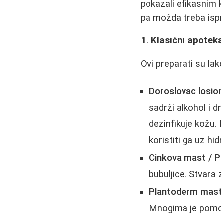
pokazali efikasnim 
pa možda treba ispr
1. Klasični apoteka
Ovi preparati su lak
Doroslovac losion
sadrži alkohol i 
dezinfikuje kožu.
koristiti ga uz hid
Cinkova mast / P
bubuljice. Stvara 
Plantoderm mast
Mnogima je pomogl