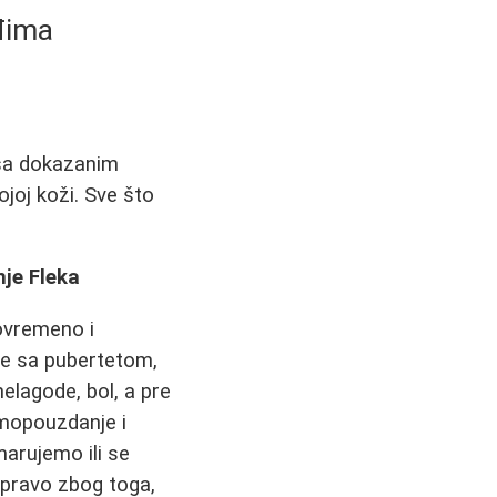
eđima
 sa dokazanim
ojoj koži. Sve što
je Fleka
tovremeno i
uje sa pubertetom,
lagode, bol, a pre
amopouzdanje i
marujemo ili se
Upravo zbog toga,