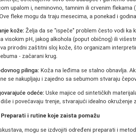
ećom upalom i, neminovno, tamnim ili crvenim flekama 
. Ove fleke mogu da traju mesecima, a ponekad i godin
anje kože:
Želja da se "ispeče" problem često vodi ka 
a visokim pH, jakog alkohola (poput običnog) ili višest
a prirodni zaštitni sloj kože, što organizam interpreti
sebuma - začarani krug.
dovnog pilinga:
Koža na leđima se stalno obnavlja. Ak
 one se nakupljaju i zajedno sa sebumom stvaraju čepo
govarajuće odeće:
Uske majice od sintetičkih materijala
iše i povećavaju trenje, stvarajući idealno okruženje z
Preparati i rutine koje zaista pomažu
skustava, mogu se izdvojiti određeni preparati i metod