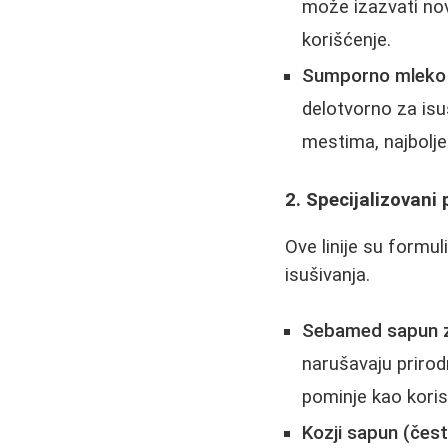
može izazvati nove
korišćenje.
Sumporno mleko (
delotvorno za isu
mestima, najbolje
2. Specijalizovani
Ove linije su formu
isušivanja.
Sebamed sapun za 
narušavaju prirodni
pominje kao koris
Kozji sapun (čest