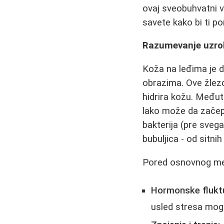
ovaj sveobuhvatni v
savete kako bi ti p
Razumevanje uzrok
Koža na leđima je de
obrazima. Ove žlezd
hidrira kožu. Među
lako može da začep
bakterija (pre sveg
bubuljica - od sitn
Pored osnovnog meha
Hormonske fluktu
usled stresa mogu 