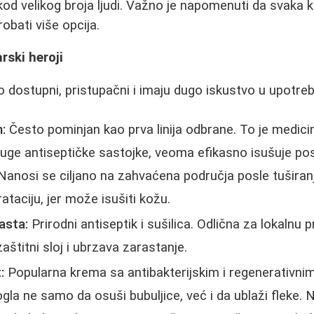
kod velikog broja ljudi. Važno je napomenuti da svaka k
obati više opcija.
rski heroji
o dostupni, pristupačni i imaju dugo iskustvo u upotreb
:
Često pominjan kao prva linija odbrane. To je medicin
druge antiseptičke sastojke, veoma efikasno isušuje pos
 Nanosi se ciljano na zahvaćena područja posle tuširan
rataciju, jer može isušiti kožu.
asta:
Prirodni antiseptik i sušilica. Odlična za lokalnu
zaštitni sloj i ubrzava zarastanje.
:
Popularna krema sa antibakterijskim i regenerativni
a ne samo da osuši bubuljice, već i da ublaži fleke. 