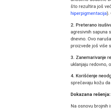
što rezultira još v
hiperpigmentacija
)
2. Preterano isušiv
agresivnih sapuna s
dnevno. Ovo narušav
proizvede još više 
3. Zanemarivanje re
uklanjaju redovno,
4. Korišćenje neod
sprečavaju kožu da d
Dokazana rešenja: 
Na osnovu brojnih i