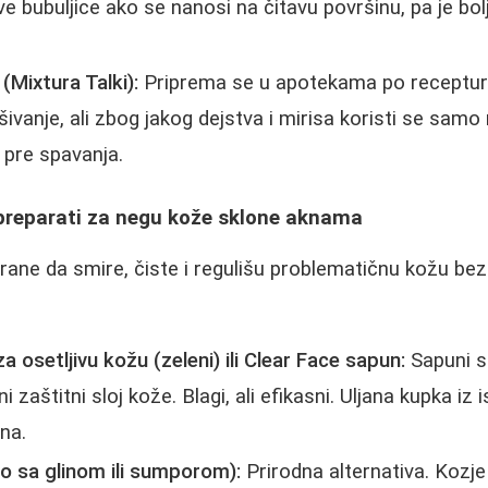
 bubuljice ako se nanosi na čitavu površinu, pa je bolj
Mixtura Talki):
Priprema se u apotekama po receptur
šivanje, ali zbog jakog dejstva i mirisa koristi se sam
 pre spavanja.
 preparati za negu kože sklone aknama
lirane da smire, čiste i regulišu problematičnu kožu be
osetljivu kožu (zeleni) ili Clear Face sapun:
Sapuni sa
 zaštitni sloj kože. Blagi, ali efikasni. Uljana kupka iz i
na.
o sa glinom ili sumporom):
Prirodna alternativa. Kozj