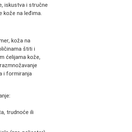
, iskustva i stručne
e kože na leđima.
imer, koža na
ičinama štiti i
m ćelijama kože,
a razmnožavanje
a i formiranja
anje:
, trudnoće ili