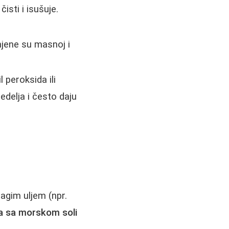
isti i isušuje.
njene su masnoj i
 peroksida ili
delja i često daju
agim uljem (npr.
a sa morskom soli