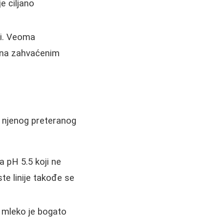
e ciljano
i. Veoma
o na zahvaćenim
z njenog preteranog
 pH 5.5 koji ne
ste linije takođe se
e mleko je bogato