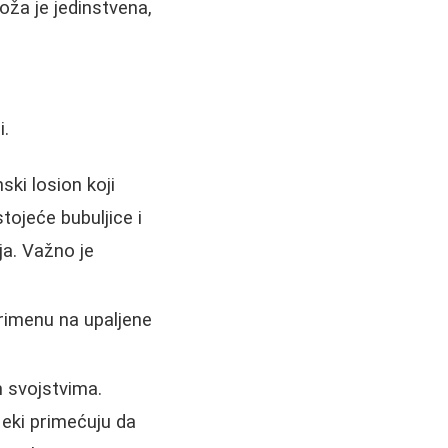
oža je jedinstvena,
i.
ski losion koji
tojeće bubuljice i
ja. Važno je
 primenu na upaljene
m svojstvima.
Neki primećuju da