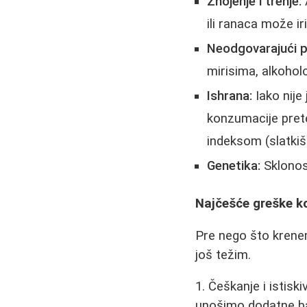
Znojenje i trenje:
ili ranaca može ir
Neodgovarajući p
mirisima, alkoho
Ishrana:
Iako nije
konzumacije prete
indeksom (slatkiši,
Genetika:
Sklonos
Najčešće greške ko
Pre nego što krenem
još težim.
1. Češkanje i istisk
unošimo dodatne bak