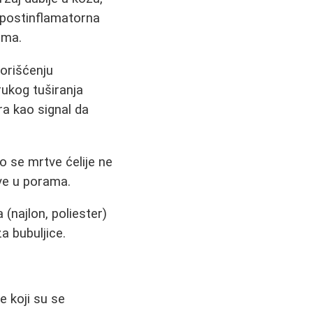
(postinflamatorna
ama.
korišćenju
rukog tuširanja
ra kao signal da
o se mrtve ćelije ne
ve u porama.
 (najlon, poliester)
a bubuljice.
e koji su se