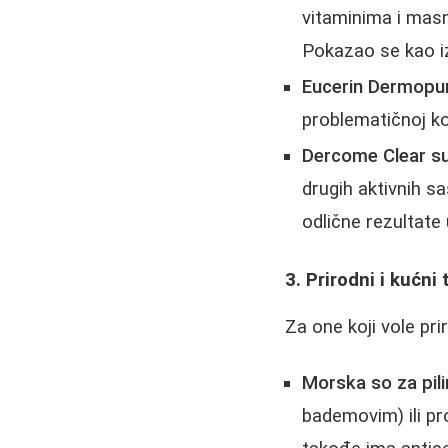
vitaminima i masn
Pokazao se kao i
Eucerin Dermopuri
problematičnoj ko
Dercome Clear su
drugih aktivnih s
odlične rezultate 
3. Prirodni i kućni
Za one koji vole pri
Morska so za pili
bademovim) ili pro