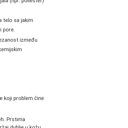
la (npr. poliester)
a telo sa jakim
 pore.
ovezanost između
ikemijskim
e koji problem čine
reh. Prstima
žaj dublje u kožu,