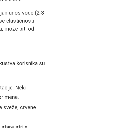
ljan unos vode (2-3
se elastičnosti
a, može biti od
skustva korisnika su
acije. Neki
 primene.
a sveže, crvene
stare strije,