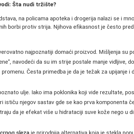
odi: Šta nudi tržište?
dstava, na policama apoteka i drogerija nalazi se i m
ih borbi protiv strija. Njihova efikasnost je često pre
verovatno najpoznatiji domaći proizvod. Mišljenja su p
ne", navodeći da su im strije postale manje vidljive, d
 promenu. Česta primedba je da je težak za upijanje i 
poznato ulje. Iako ima poklonika koji vide rezultate, p
čari ističu njegov sastav gde se kao prva komponenta č
traju da je efekat više u hidrataciji suve kože nego u 
 crnog sleza
je prirodnija alternativa koja je stekla po