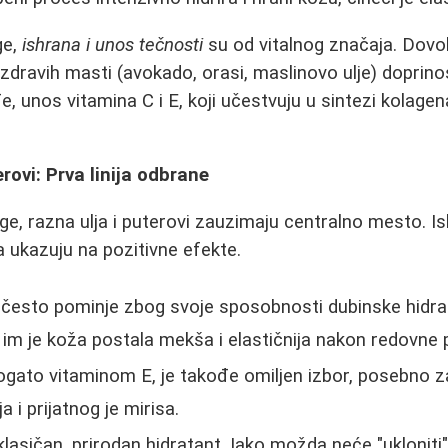
ge,
ishrana i unos tečnosti
su od vitalnog značaja. Dovo
 zdravih masti (avokado, orasi, maslinovo ulje) doprino
, unos vitamina C i E, koji učestvuju u sintezi kolagen
erovi: Prva linija odbrane
ge, razna ulja i puterovi zauzimaju centralno mesto. I
a ukazuju na pozitivne efekte.
često pominje zbog svoje sposobnosti dubinske hidrat
da im je koža postala mekša i elastičnija nakon redovne
bogato vitaminom E, je takođe omiljen izbor, posebno z
ja i prijatnog je mirisa.
klasičan, prirodan hidratant. Iako možda neće "ukloniti" 