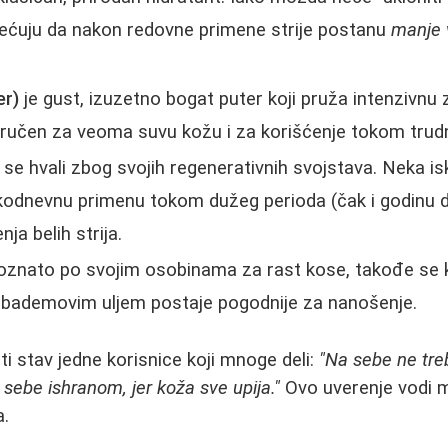
ćuju da nakon redovne primene strije postanu
manje v
er)
je gust, izuzetno bogat puter koji pruža intenzivnu za
ručen za veoma suvu kožu i za korišćenje tokom trud
se hvali zbog svojih regenerativnih svojstava. Neka i
akodnevnu primenu tokom dužeg perioda (čak i godinu 
ja belih strija.
poznato po svojim osobinama za rast kose, takođe se k
bademovim uljem postaje pogodnije za nanošenje.
 stav jedne korisnice koji mnoge deli:
"Na sebe ne tr
 sebe ishranom, jer koža sve upija."
Ovo uverenje vodi 
a.