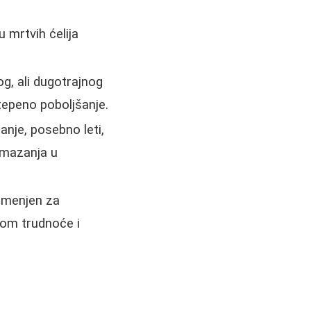
 mrtvih ćelija
g, ali dugotrajnog
tepeno poboljšanje.
anje, posebno leti,
 mazanja u
namenjen za
kom trudnoće i