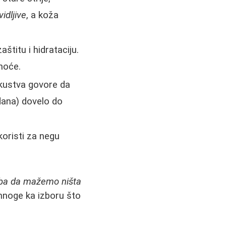
idljive
, a koža
štitu i hidrataciju.
noće.
skustva govore da
dana) dovelo do
oristi za negu
eba da mažemo ništa
mnoge ka izboru što