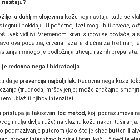
o nastaju?
ožiljci u dubljim slojevima kože
koji nastaju kada se vla
stegnu i pokidaju. U početnoj fazi mogu biti
crvene, ruži
još uvek vidljivi. Vremenom, krvni sudovi se povlače, a s
ravo ova početna, crvena faza je ključna za tretman, je
stanja i mnogo je podložnija uticaju raznih preparata.
 je redovna nega i hidratacija
u da je
prevencija najbolji lek
. Redovna nega kože tok
tezanja (trudnoća, mršavljenje) može značajno smanjit
arem ublažiti njihov intenzitet.
 pristupa je takozvani
loc metod
, koji podrazumeva n
g ili ulja divlje ruže) na vlažnu kožu nakon tuširanja,
tno podmazivanje puterom (kao što je shea butter ili al
eni proces intenzivno hidrira i hrani kožu, čineći je ela