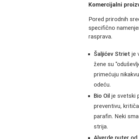
Komercijalni proizv
Pored prirodnih sre
specifično namenjen
rasprava.
Šaljićev Striet
je 
žene su "oduševlje
primećuju nikakvu
odeću.
Bio Oil
je svetski 
preventivu, kriti
parafin. Neki sma
strija.
Alverde puter od