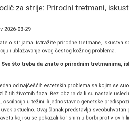
dič za strije: Prirodni tretmani, iskust
ov
2026-03-29
ate o strijama. Istražite prirodne tretmane, iskustva s
ciju i ublažavanje ovog čestog kožnog problema.
a: Sve što treba da znate o prirodnim tretmanima, i
 jedan od najčešćih estetskih problema sa kojim se suoč
ičitih životnih faza. Bez obzira da li su nastale usled
 oscilacija u težini ili jednostavno genetske predispozic
i je uvek aktuelno. Ovaj članak predstavlja sveobuhvatan
aveta koji su se pokazali korisnim u borbi protiv ovih li