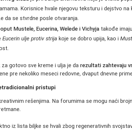
ama. Korisnice hvale njegovu teksturu i dejstvo na k
e da se stvrdne posle otvaranja.
oput Mustele, Eucerina, Welede i Vichyja
takođe imaju 
e
Eucerin ulje protiv strija
koje se dobro upija, kao i
Must
ost.
k za gotovo sve kreme i ulja je da
rezultati zahtevaju 
ene pre nekoliko meseci redovne, dvaput dnevne prim
etradicionalni pristupi
kreativnim rešenjima. Na forumima se mogu naći brojn
retmane.
ktno iz lista biljke se hvali zbog regenerativnih svojst