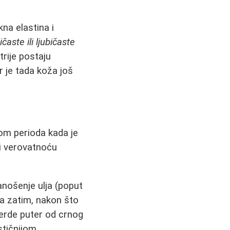
kna elastina i
časte ili ljubičaste
trije postaju
r je tada koža još
om perioda kada je
i verovatnoću
anošenje ulja (poput
 a zatim, nakon što
verde puter od crnog
stičnijom.