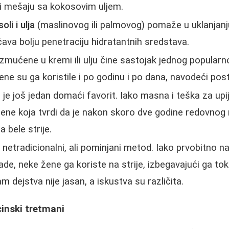
i mešaju sa kokosovim uljem.
oli i ulja
(maslinovog ili palmovog) pomaže u uklanjanju
va bolju penetraciju hidratantnih sredstava.
zmućene u kremi ili ulju čine sastojak jednog popularno
ne su ga koristile i po godinu i po dana, navodeći pos
t
je još jedan domaći favorit. Iako masna i teška za upij
žene koja tvrdi da je nakon skoro dve godine redovnog
a bele strije.
 netradicionalni, ali pominjani metod. Iako prvobitno 
ade, neke žene ga koriste na strije, izbegavajući ga to
 dejstva nije jasan, a iskustva su različita.
inski tretmani