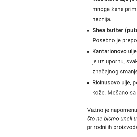
mnoge žene prime
neznija.
Shea butter (put
Posebno je prepo
Kantarionovo ulje
je uz upornu, sv
značajnog smanjen
Ricinusovo ulje
, 
kože. Mešano sa 
Važno je napomenuti
što ne bismo uneli u
prirodnijih proizvod