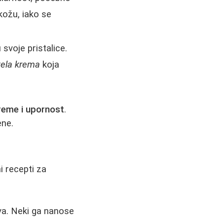
ožu, iako se
svoje pristalice.
ela krema
koja
vreme i upornost
.
ene.
i recepti za
ava. Neki ga nanose