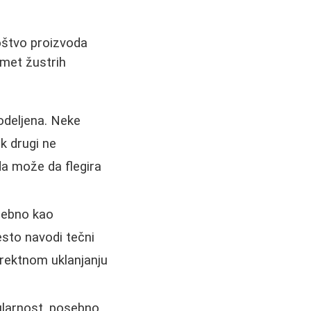
noštvo proizvoda
dmet žustrih
odeljena. Neke
ok drugi ne
da može da flegira
osebno kao
esto navodi tečni
direktnom uklanjanju
pularnost, posebno