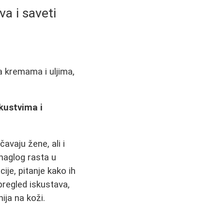
va i saveti
a kremama i uljima,
skustvima i
avaju žene, ali i
 naglog rasta u
ije, pitanje kako ih
 pregled iskustava,
nija na koži.