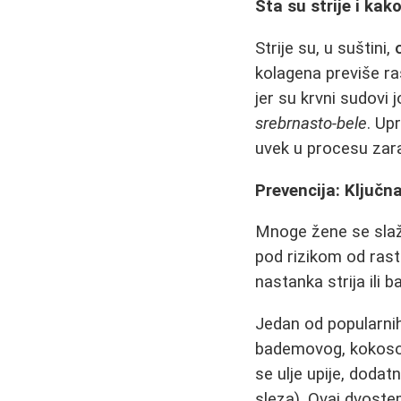
Šta su strije i kak
Strije su, u suštini,
kolagena previše ra
jer su krvni sudovi 
srebrnasto-bele
. Up
uvek u procesu zara
Prevencija: Ključna
Mnoge žene se slaž
pod rizikom od ras
nastanka strija ili b
Jedan od popularnih
bademovog, kokosovo
se ulje upije, doda
sleza). Ovaj dvostep