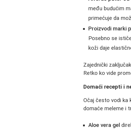
među budućim mam
primećuje da mož
Proizvodi marki p
Posebno se istič
koži daje elastičn
Zajednički zaključa
Retko ko vide prom
Domaći recepti i n
Očaj često vodi ka 
domaće meleme i t
Aloe vera gel
dire