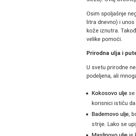
Osim spoljašnje ne
litra dnevno) i unos
kože iznutra. Takođe
velike pomoći.
Prirodna ulja i put
U svetu prirodne ne
podeljena, ali mnog
Kokosovo ulje
se 
korisnici ističu 
Bademovo ulje
, 
strije. Lako se upi
Maslinovo ulje
je 