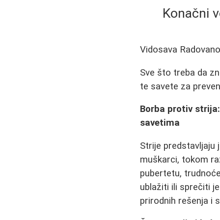
Konačni vo
Vidosava Radovan
Sve što treba da zn
te savete za preven
Borba protiv strij
savetima
Strije predstavljaju
muškarci, tokom razl
pubertetu, trudnoće,
ublažiti ili sprečit
prirodnih rešenja i s