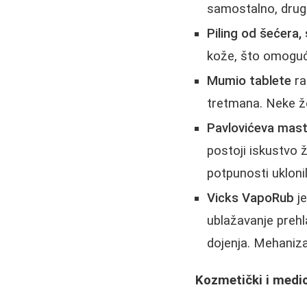
samostalno, drug
Piling od šećera, s
kože, što omoguća
Mumio tablete
ra
tretmana. Neke že
Pavlovićeva mas
postoji iskustvo 
potpunosti uklonil
Vicks VapoRub
je
ublažavanje prehl
dojenja. Mehanizam
Kozmetički i medic