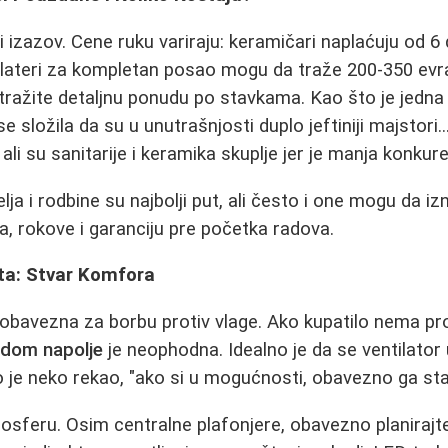
i izazov. Cene ruku variraju: keramičari naplaćuju od 6
lateri za kompletan posao mogu da traže 200-350 evra,
tražite detaljnu ponudu po stavkama. Kao što je jedna
se složila da su u unutrašnjosti duplo jeftiniji majstori.
ali su sanitarije i keramika skuplje jer je manja konkure
lja i rodbine su najbolji put, ali često i one mogu da i
la, rokove i garanciju pre početka radova.
eta: Stvar Komfora
e obavezna za borbu protiv vlage. Ako kupatilo nema pr
odom napolje
je neophodna. Idealno je da se ventilator 
 je neko rekao, "ako si u mogućnosti, obavezno ga stav
sferu. Osim centralne plafonjere, obavezno planirajte