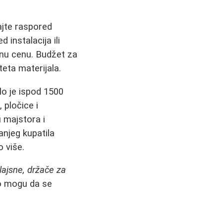
rajte raspored
 instalacija ili
čnu cenu. Budžet za
teta materijala.
lo je ispod 1500
 pločice i
 majstora i
anjeg kupatila
o više.
 lajsne, držače za
ko mogu da se