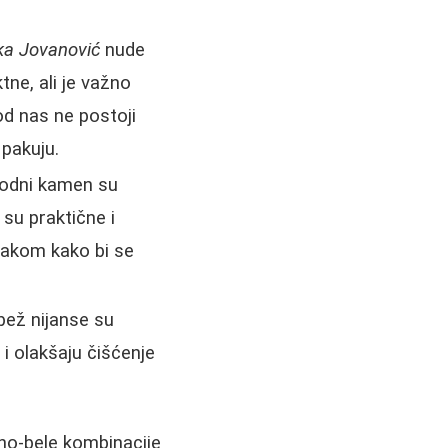
ika Jovanović
nude
ne, ali je važno
kod nas ne postoji
 pakuju.
irodni kamen su
 su praktične i
makom kako bi se
 bež nijanse su
 i olakšaju čišćenje
crno-bele kombinacije