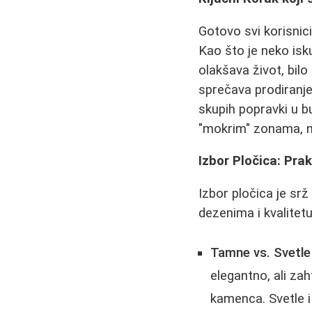
Gotovo svi korisnic
Kao što je neko isk
olakšava život, bilo 
sprečava prodiranje 
skupih popravki u b
"mokrim" zonama, na
Izbor Pločica: Prak
Izbor pločica je srž
dezenima i kvalitetu
Tamne vs. Svetle
elegantno, ali zah
kamenca. Svetle i 