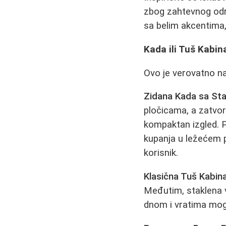
zbog zahtevnog održa
sa belim akcentima
Kada ili Tuš Kabin
Ovo je verovatno naj
Zidana Kada sa St
pločicama, a zatvori
kompaktan izgled. 
kupanja u ležećem p
korisnik.
Klasična Tuš Kabina
Međutim, staklena v
dnom i vratima mog