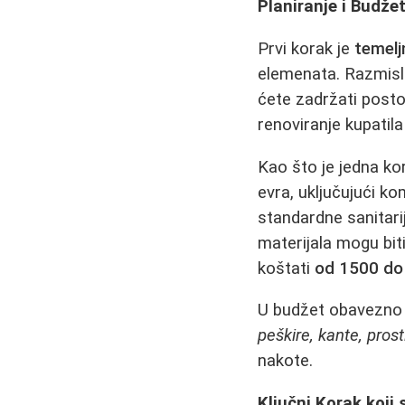
Planiranje i Budže
Prvi korak je
temelj
elemenata. Razmislit
ćete zadržati posto
renoviranje kupatila 
Kao što je jedna kor
evra, uključujući ko
standardne sanitari
materijala mogu biti
koštati
od 1500 do
U budžet obavezno u
peškire, kante, prost
nakote.
Ključni Korak koji