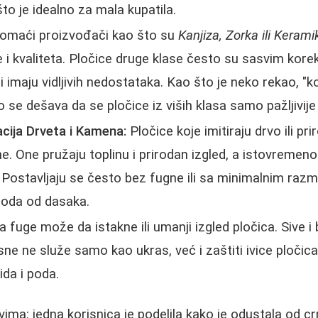
 što je idealno za mala kupatila.
maći proizvođači kao što su
Kanjiza, Zorka ili Keram
i kvaliteta. Pločice druge klase često su sasvim korekt
 li imaju vidljivih nedostataka. Kao što je neko rekao, "
o se dešava da se pločice iz viših klasa samo pažljivije
acija Drveta i Kamena:
Pločice koje imitiraju drvo ili pr
e. One pružaju toplinu i prirodan izgled, a istovremeno
 Postavljaju se često bez fugne ili sa minimalnim raz
poda od dasaka.
 fuge može da istakne ili umanji izgled pločica. Sive i
jsne ne služe samo kao ukras, već i zaštiti ivice pločica
da i poda.
tvima: jedna korisnica je podelila kako je odustala od 