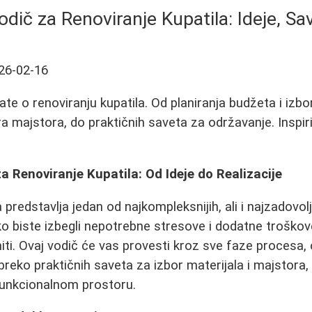
ič za Renoviranje Kupatila: Ideje, Sav
26-02-16
te o renoviranju kupatila. Od planiranja budžeta i izbo
ora majstora, do praktičnih saveta za održavanje. Inspir
 Renoviranje Kupatila: Od Ideje do Realizacije
 predstavlja jedan od najkompleksnijih, ali i najzadovol
 biste izbegli nepotrebne stresove i dodatne troškove
iti. Ovaj vodič će vas provesti kroz sve faze procesa, 
 preko praktičnih saveta za izbor materijala i majstora
funkcionalnom prostoru.