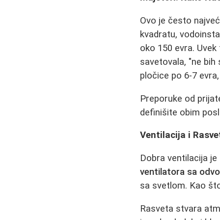
Ovo je često najveć
kvadratu, vodoinsta
oko 150 evra. Uvek 
savetovala, "ne bih 
pločice po 6-7 evra, 
Preporuke od prijate
definišite obim pos
Ventilacija i Rasv
Dobra ventilacija j
ventilatora sa odv
sa svetlom. Kao što
Rasveta stvara atmo