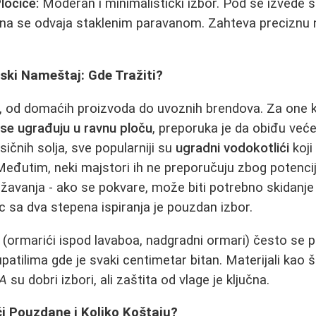
ločice:
Moderan i minimalistički izbor. Pod se izvede 
na se odvaja staklenim paravanom. Zahteva preciznu n
lski Nameštaj: Gde Tražiti?
 od domaćih proizvoda do uvoznih brendova. Za one k
 se ugrađuju u ravnu ploču
, preporuka je da obiđu već
asičnih solja, sve popularniji su
ugradni vodokotlići
koji
 Međutim, neki majstori ih ne preporučuju zbog potenci
žavanja - ako se pokvare, može biti potrebno skidanje 
c sa dva stepena ispiranja je pouzdan izbor.
 (ormarići ispod lavaboa, nadgradni ormari) često se p
atilima gde je svaki centimetar bitan. Materijali kao 
CA
su dobri izbori, ali zaštita od vlage je ključna.
i Pouzdane i Koliko Koštaju?