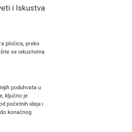
eti i Iskustva
ra pločica, preko
išite se iskustvima
jnijih poduhvata u
, ključno je
od početnih ideja i
, do konačnog