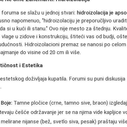
i foruma se slažu u jednoj stvari:
hidroizolacija je ap
usno napomenuo, "hidroizolaciju je preporučljivo uradi
da si u kući ili stanu." Ovo nije mesto za štednju. Kvali
vlage u zidove i konstrukciju, štiteći vas od budji, ošt
udućnosti. Hidroizolacioni premaz se nanosi po celom
jmanje do visine od 20 cm ili više.
tičnost i Estetika
 estetskog doživljaja kupatila. Forumi su puni diskusija
.
 Boje:
Tamne pločice (crne, tamno sive, braon) izgleda
tevaju češće održavanje jer se na njima vide kapljice v
melirane nijanse (bež, svetlo siva, pesak) praštaju više