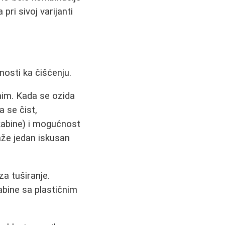
ri sivoj varijanti
nosti ka čišćenju.
nim. Kada se ozida
a se čist,
kabine) i mogućnost
kaže jedan iskusan
a tuširanje.
abine sa plastičnim