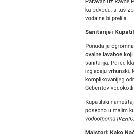
Paravan uz Ravne P
ka odvodu, a tuš zo
voda ne bi prelila.
Sanitarije i Kupati
Ponuda je ogromna,
ovalne lavaboe koji
sanitarija. Pored kl
izgledaju vrhunski.
komplikovanijeg odr
Geberitov vodokotli
Kupatilski nameštaj
posebno u malim kup
vodootporna IVERI
Majstori: Kako Nać