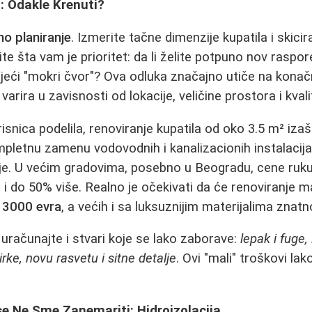
t: Odakle Krenuti?
no planiranje
. Izmerite tačne dimenzije kupatila i skici
e šta vam je prioritet: da li želite potpuno nov raspored
jeći "mokri čvor"? Ova odluka značajno utiče na kona
varira u zavisnosti od lokacije, veličine prostora i kvali
isnica podelila, renoviranje kupatila od oko 3.5 m² izaš
mpletnu zamenu vodovodnih i kanalizacionih instalacija,
je. U većim gradovima, posebno u Beogradu, cene ruku
 i do 50% više. Realno je očekivati da će renoviranje m
 3000 evra
, a većih i sa luksuznijim materijalima znatn
računajte i stvari koje se lako zaborave:
lepak i fuge,
irke, novu rasvetu i sitne detalje
. Ovi "mali" troškovi la
 se Ne Sme Zanemariti: Hidroizolacija