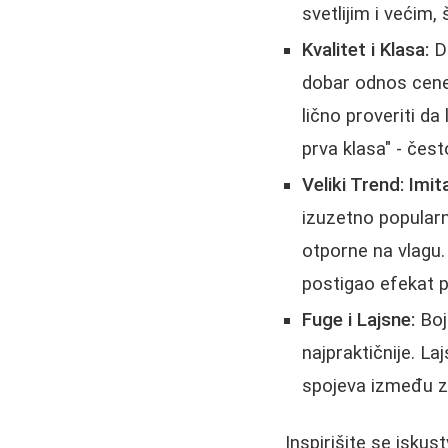
svetlijim i većim,
Kvalitet i Klasa:
Do
dobar odnos cene 
lično proveriti da
prva klasa" - čest
Veliki Trend: Imit
izuzetno popularn
otporne na vlagu.
postigao efekat 
Fuge i Lajsne:
Boja
najpraktičnije. La
spojeva između zi
Inspirišite se iskus