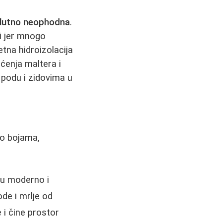
solutno neophodna
.
ti jer mnogo
tetna hidroizolacija
ećenja maltera i
 podu i zidovima u
 o bojama,
ju moderno i
ode i mrlje od
 i čine prostor