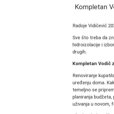
Kompletan Vod
Radoje Vidičević
20
Sve što treba da zna
hidroizolacije i izb
drugih.
Kompletan Vodič za
Renoviranje kupatila
uređenju doma. Kako
temeljno se priprem
planiranja budžeta,
uživanja u novom, 