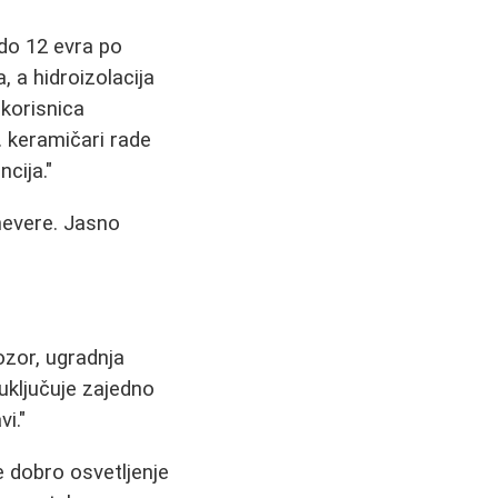
 do 12 evra po
 a hidroizolacija
 korisnica
.. keramičari rade
ncija."
znevere. Jasno
ozor, ugradnja
uključuje zajedno
i."
 dobro osvetljenje