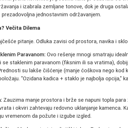
vanja i izabrala zemljane tonove, dok je druga ostala p
, prezadovoljna jednostavnim održavanjem.
a? Večita Dilema
češće pitanje. Odluka zavisi od prostora, navika i sklo
aklenim Paravanom:
Ovo rešenje mnogi smatraju ideal
 se staklenim paravanom (fiksnim ili sa vratima), dobij
Prednosti su lakše čišćenje (manje ćoškova nego kod 
oložaju. "Ozidana kadica + staklo je najbolja opcija," 
:
Zauzima manje prostora i brže se napuni topla para z
rata i okviri zahtevaju redovno uklanjanje kamenca. K
u vremenom da požute i izgube izgled.