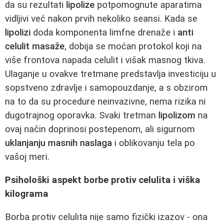
da su rezultati
lipolize
potpomognute aparatima
vidljivi već nakon prvih nekoliko seansi. Kada se
lipolizi
doda komponenta limfne drenaže i
anti
celulit masaže
, dobija se moćan protokol koji na
više frontova napada celulit i višak masnog tkiva.
Ulaganje u ovakve tretmane predstavlja investiciju u
sopstveno zdravlje i samopouzdanje, a s obzirom
na to da su procedure neinvazivne, nema rizika ni
dugotrajnog oporavka. Svaki tretman
lipolizom
na
ovaj način doprinosi postepenom, ali sigurnom
uklanjanju masnih naslaga
i oblikovanju tela po
vašoj meri.
Psihološki aspekt borbe protiv celulita i viška
kilograma
Borba protiv celulita nije samo fizički izazov - ona