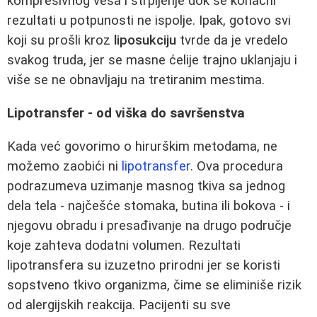
kompresivnog veša i strpljenje dok se konačni
rezultati u potpunosti ne ispolje. Ipak, gotovo svi
koji su prošli kroz
liposukciju
tvrde da je vredelo
svakog truda, jer se masne ćelije trajno uklanjaju i
više se ne obnavljaju na tretiranim mestima.
Lipotransfer - od viška do savršenstva
Kada već govorimo o hirurškim metodama, ne
možemo zaobići ni
lipotransfer
. Ova procedura
podrazumeva uzimanje masnog tkiva sa jednog
dela tela - najčešće stomaka, butina ili bokova - i
njegovu obradu i presađivanje na drugo područje
koje zahteva dodatni volumen. Rezultati
lipotransfera su izuzetno prirodni jer se koristi
sopstveno tkivo organizma, čime se eliminiše rizik
od alergijskih reakcija. Pacijenti su sve