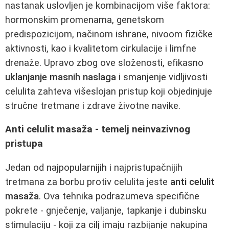
nastanak uslovljen je kombinacijom više faktora:
hormonskim promenama, genetskom
predispozicijom, načinom ishrane, nivoom fizičke
aktivnosti, kao i kvalitetom cirkulacije i limfne
drenaže. Upravo zbog ove složenosti, efikasno
uklanjanje masnih naslaga
i smanjenje vidljivosti
celulita zahteva višeslojan pristup koji objedinjuje
stručne tretmane i zdrave životne navike.
Anti celulit masaža - temelj neinvazivnog
pristupa
Jedan od najpopularnijih i najpristupačnijih
tretmana za borbu protiv celulita jeste
anti celulit
masaža
. Ova tehnika podrazumeva specifične
pokrete - gnječenje, valjanje, tapkanje i dubinsku
stimulaciju - koji za cilj imaju razbijanje nakupina