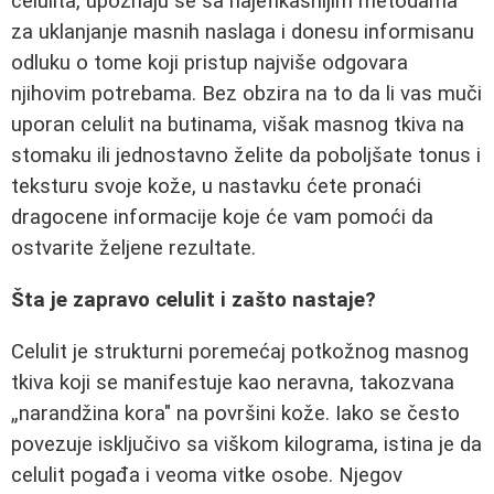
celulita, upoznaju se sa najefikasnijim metodama
za uklanjanje masnih naslaga i donesu informisanu
odluku o tome koji pristup najviše odgovara
njihovim potrebama. Bez obzira na to da li vas muči
uporan celulit na butinama, višak masnog tkiva na
stomaku ili jednostavno želite da poboljšate tonus i
teksturu svoje kože, u nastavku ćete pronaći
dragocene informacije koje će vam pomoći da
ostvarite željene rezultate.
Šta je zapravo celulit i zašto nastaje?
Celulit je strukturni poremećaj potkožnog masnog
tkiva koji se manifestuje kao neravna, takozvana
„narandžina kora" na površini kože. Iako se često
povezuje isključivo sa viškom kilograma, istina je da
celulit pogađa i veoma vitke osobe. Njegov