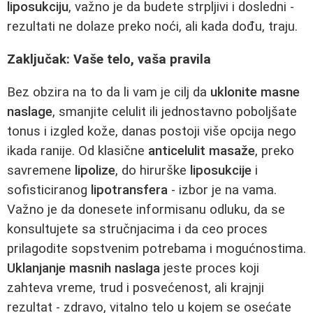
liposukciju
, važno je da budete strpljivi i dosledni -
rezultati ne dolaze preko noći, ali kada dođu, traju.
Zaključak: Vaše telo, vaša pravila
Bez obzira na to da li vam je cilj da
uklonite masne
naslage
, smanjite celulit ili jednostavno poboljšate
tonus i izgled kože, danas postoji više opcija nego
ikada ranije. Od klasične
anticelulit masaže
, preko
savremene
lipolize
, do hirurške
liposukcije
i
sofisticiranog
lipotransfera
- izbor je na vama.
Važno je da donesete informisanu odluku, da se
konsultujete sa stručnjacima i da ceo proces
prilagodite sopstvenim potrebama i mogućnostima.
Uklanjanje masnih naslaga
jeste proces koji
zahteva vreme, trud i posvećenost, ali krajnji
rezultat - zdravo, vitalno telo u kojem se osećate