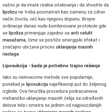
važno je da imate realna očekivanja i da shvatite da
lipolizu
ne treba posmatrati kao zamenu za zdrav
način života, već kao njegovu dopunu. Brojne
ordinacije danas nude kombinovane protokole gde
se
lipoliza
primenjuje zajedno sa
anti celulit
masažama
, čime se postiže sinergijski efekat i
značajno ubrzava proces
uklanjanja masnih
naslaga
.
Liposukcija - kada je potrebno trajno rešenje
Iako su neinvazivne metode sve popularnije,
ponekad je
liposukcija
najefikasniji put do željenog
izgleda. Ova hirurška procedura podrazumeva
mehaničko uklanjanje masnih ćelija sa određenih
delova tela i smatra se jednim od najpouzdanijih