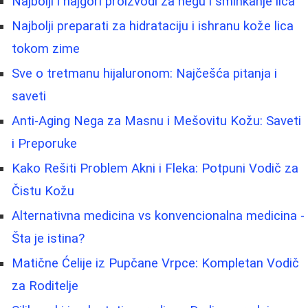
Najbolji i najgori proizvodi za negu i šminkanje lica
Najbolji preparati za hidrataciju i ishranu kože lica
tokom zime
Sve o tretmanu hijaluronom: Najčešća pitanja i
saveti
Anti-Aging Nega za Masnu i Mešovitu Kožu: Saveti
i Preporuke
Kako Rešiti Problem Akni i Fleka: Potpuni Vodič za
Čistu Kožu
Alternativna medicina vs konvencionalna medicina -
Šta je istina?
Matične Ćelije iz Pupčane Vrpce: Kompletan Vodič
za Roditelje