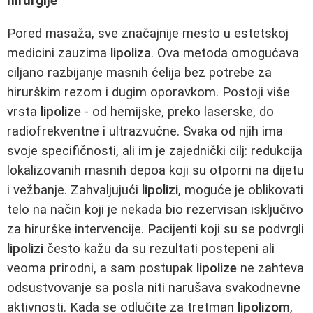
hirurgije
Pored masaža, sve značajnije mesto u estetskoj
medicini zauzima
lipoliza
. Ova metoda omogućava
ciljano razbijanje masnih ćelija bez potrebe za
hirurškim rezom i dugim oporavkom. Postoji više
vrsta
lipolize
- od hemijske, preko laserske, do
radiofrekventne i ultrazvučne. Svaka od njih ima
svoje specifičnosti, ali im je zajednički cilj: redukcija
lokalizovanih masnih depoa koji su otporni na dijetu
i vežbanje. Zahvaljujući
lipolizi
, moguće je oblikovati
telo na način koji je nekada bio rezervisan isključivo
za hirurške intervencije. Pacijenti koji su se podvrgli
lipolizi
često kažu da su rezultati postepeni ali
veoma prirodni, a sam postupak
lipolize
ne zahteva
odsustvovanje sa posla niti narušava svakodnevne
aktivnosti. Kada se odlučite za tretman
lipolizom
,