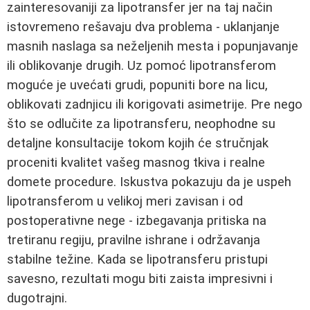
zainteresovaniji za lipotransfer jer na taj način
istovremeno rešavaju dva problema - uklanjanje
masnih naslaga sa neželjenih mesta i popunjavanje
ili oblikovanje drugih. Uz pomoć lipotransferom
moguće je uvećati grudi, popuniti bore na licu,
oblikovati zadnjicu ili korigovati asimetrije. Pre nego
što se odlučite za lipotransferu, neophodne su
detaljne konsultacije tokom kojih će stručnjak
proceniti kvalitet vašeg masnog tkiva i realne
domete procedure. Iskustva pokazuju da je uspeh
lipotransferom u velikoj meri zavisan i od
postoperativne nege - izbegavanja pritiska na
tretiranu regiju, pravilne ishrane i održavanja
stabilne težine. Kada se lipotransferu pristupi
savesno, rezultati mogu biti zaista impresivni i
dugotrajni.