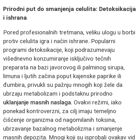
Prirodni put do smanjenja celulita: Detoksikacija
i ishrana
Pored profesionalnih tretmana, veliku ulogu u borbi
protiv celulita igra i način ishrane. Popularni
programi detoksikacije, koji podrazumevaju
višednevno konzumiranje isključivo tečnih
preparata na bazi javorovog ili palminog sirupa,
limuna i ljutih začina poput kajenske paprike ili
đumbira, privukli su pažnju mnogih koji žele da
ubrzaju metabolizam i podstaknu prirodno
uklanjanje masnih naslaga
. Ovakvi režimi, iako
ponekad kontroverzni, za cilj imaju temeljno
čišćenje organizma od nagomilanih toksina,
ubrzavanje bazalnog metabolizma i smanjenje
masnih depozita. Mnogi koji su isprobali ovakav vid