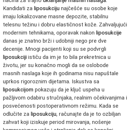
načina za trajno
uklanjanje masnih naslaga
.
Kandidati za
liposukciju
najčešće su osobe koje
imaju lokalizovane masne depozite, stabilnu
telesnu težinu i dobru elastičnost kože. Zahvaljujući
modernim tehnikama, oporavak nakon
liposukcije
danas je znatno brži i udobniji nego pre dve
decenije. Mnogi pacijenti koji su se podvrgli
liposukciji
ističu da im je to bila prekretnica u
životu, jer su konačno mogli da se oslobode
masnih naslaga koje ih godinama nisu napuštale
uprkos rigoroznim dijetama. Iskustva sa
liposukcijom
pokazuju da je ključ uspeha u
pažljivom odabiru stručnjaka, realnim očekivanjima i
posvećenosti postoperativnom režimu. Kada se
odlučite za
liposukciju
, računajte da je to ozbiljan
zahvat koji iziskuje period mirovanja, nošenje