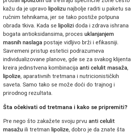
probali
lipolizom
da tretiraju specifične zone često
kažu da je upravo
lipolizu
najbolje raditi u paketu sa
ručnim tehnikama, jer se tako postiže potpuna
obrada tkiva. Kada se
lipolizi
doda i zdrava ishrana
bogata antioksidansima, proces
uklanjanjem
masnih naslaga
postaje vidljivo brži i efikasniji.
Savremeni pristup estetici podrazumeva
individualizovane planove, gde se za svakog klijenta
kreira jedinstvena kombinacija
anti celulit masaža
,
lipolize
, aparativnih tretmana i nutricionističkih
saveta. Samo tako se može doći do trajnog i
prirodnog rezultata.
Šta očekivati od tretmana i kako se pripremiti?
Pre nego što zakažete svoju prvu
anti celulit
masažu
ili tretman
lipolize
, dobro je da znate šta