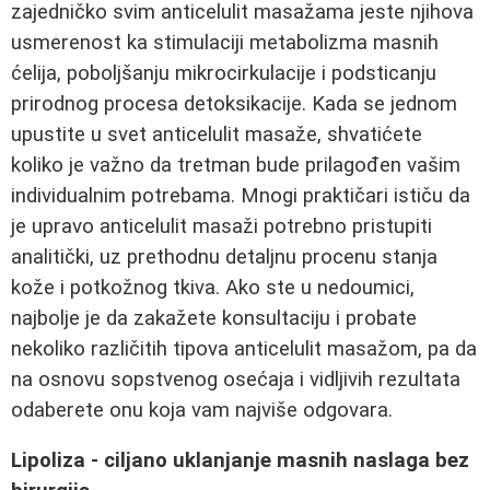
zajedničko svim anticelulit masažama jeste njihova
usmerenost ka stimulaciji metabolizma masnih
ćelija, poboljšanju mikrocirkulacije i podsticanju
prirodnog procesa detoksikacije. Kada se jednom
upustite u svet anticelulit masaže, shvatićete
koliko je važno da tretman bude prilagođen vašim
individualnim potrebama. Mnogi praktičari ističu da
je upravo anticelulit masaži potrebno pristupiti
analitički, uz prethodnu detaljnu procenu stanja
kože i potkožnog tkiva. Ako ste u nedoumici,
najbolje je da zakažete konsultaciju i probate
nekoliko različitih tipova anticelulit masažom, pa da
na osnovu sopstvenog osećaja i vidljivih rezultata
odaberete onu koja vam najviše odgovara.
Lipoliza - ciljano uklanjanje masnih naslaga bez