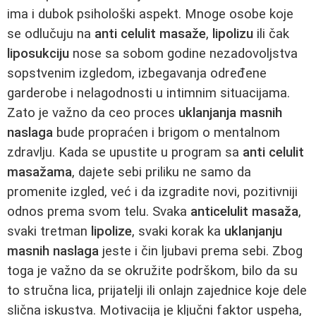
ima i dubok psihološki aspekt. Mnoge osobe koje
se odlučuju na
anti celulit masaže
,
lipolizu
ili čak
liposukciju
nose sa sobom godine nezadovoljstva
sopstvenim izgledom, izbegavanja određene
garderobe i nelagodnosti u intimnim situacijama.
Zato je važno da ceo proces
uklanjanja masnih
naslaga
bude propraćen i brigom o mentalnom
zdravlju. Kada se upustite u program sa
anti celulit
masažama
, dajete sebi priliku ne samo da
promenite izgled, već i da izgradite novi, pozitivniji
odnos prema svom telu. Svaka
anticelulit masaža
,
svaki tretman
lipolize
, svaki korak ka
uklanjanju
masnih naslaga
jeste i čin ljubavi prema sebi. Zbog
toga je važno da se okružite podrškom, bilo da su
to stručna lica, prijatelji ili onlajn zajednice koje dele
slična iskustva. Motivacija je ključni faktor uspeha,