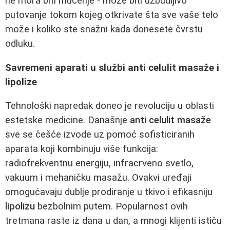
ne mora biti mučenje - može biti uzbudljivo
putovanje tokom kojeg otkrivate šta sve vaše telo
može i koliko ste snažni kada donesete čvrstu
odluku.
Savremeni aparati u službi anti celulit masaže i
lipolize
Tehnološki napredak doneo je revoluciju u oblasti
estetske medicine. Današnje
anti celulit masaže
sve se češće izvode uz pomoć sofisticiranih
aparata koji kombinuju više funkcija:
radiofrekventnu energiju, infracrveno svetlo,
vakuum i mehaničku masažu. Ovakvi uređaji
omogućavaju dublje prodiranje u tkivo i efikasniju
lipolizu
bezbolnim putem. Popularnost ovih
tretmana raste iz dana u dan, a mnogi klijenti ističu