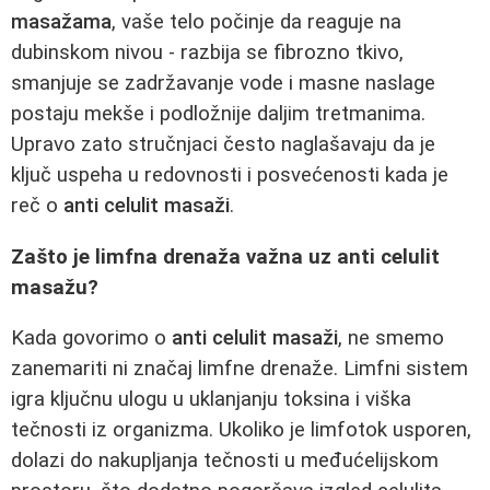
masažama
, vaše telo počinje da reaguje na
dubinskom nivou - razbija se fibrozno tkivo,
smanjuje se zadržavanje vode i masne naslage
postaju mekše i podložnije daljim tretmanima.
Upravo zato stručnjaci često naglašavaju da je
ključ uspeha u redovnosti i posvećenosti kada je
reč o
anti celulit masaži
.
Zašto je limfna drenaža važna uz anti celulit
masažu?
Kada govorimo o
anti celulit masaži
, ne smemo
zanemariti ni značaj limfne drenaže. Limfni sistem
igra ključnu ulogu u uklanjanju toksina i viška
tečnosti iz organizma. Ukoliko je limfotok usporen,
dolazi do nakupljanja tečnosti u međućelijskom