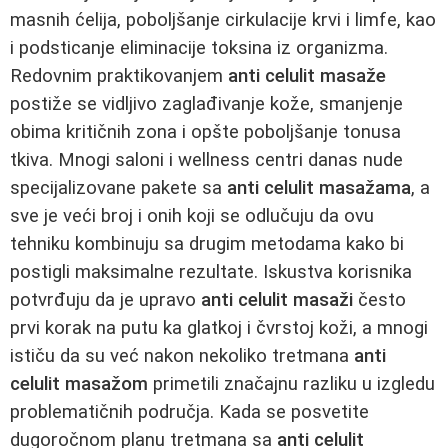
masnih ćelija, poboljšanje cirkulacije krvi i limfe, kao
i podsticanje eliminacije toksina iz organizma.
Redovnim praktikovanjem
anti celulit masaže
postiže se vidljivo zaglađivanje kože, smanjenje
obima kritičnih zona i opšte poboljšanje tonusa
tkiva. Mnogi saloni i wellness centri danas nude
specijalizovane pakete sa
anti celulit masažama
, a
sve je veći broj i onih koji se odlučuju da ovu
tehniku kombinuju sa drugim metodama kako bi
postigli maksimalne rezultate. Iskustva korisnika
potvrđuju da je upravo
anti celulit masaži
često
prvi korak na putu ka glatkoj i čvrstoj koži, a mnogi
ističu da su već nakon nekoliko tretmana
anti
celulit masažom
primetili značajnu razliku u izgledu
problematičnih područja. Kada se posvetite
dugoročnom planu tretmana sa
anti celulit