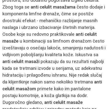
prostoru, što dodatno pogoršava izgled celulita.
Zbog toga se
anti celulit masažama
često dodaje i
komponenta limfne drenaže, čime se postiže
dvostruki efekat - mehaničko razbijanje masnih
naslaga i ubrzano izbacivanje štetnih materija.
Osobe koje su redovno praktikovale
anti celulit
masaže
u kombinaciji sa limfnom drenažom često
izveštavaju o osećaju lakoće, smanjenju nadutosti i
vidljivom poboljšanju kvaliteta kože. Iskustva sa
anti celulit masaži
pokazuju da su rezultati najbolji
kada se tretmani izvode u serijama, uz adekvatnu
hidrataciju i prilagođenu ishranu. Nije redak slučaj
da klijentkinje nakon samo nekoliko tretmana
anti
celulit masažom
primete kako im pantalone
postaju komotnije, a koža glatkija na dodir.
Dugoročno gledano,
anti celulit masaže