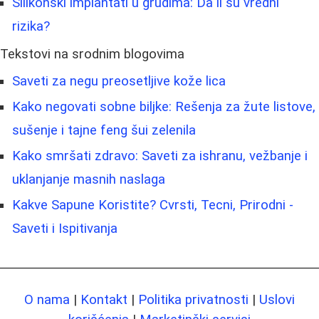
Silikonski implantati u grudima: Da li su vredni
rizika?
Tekstovi na srodnim blogovima
Saveti za negu preosetljive kože lica
Kako negovati sobne biljke: Rešenja za žute listove,
sušenje i tajne feng šui zelenila
Kako smršati zdravo: Saveti za ishranu, vežbanje i
uklanjanje masnih naslaga
Kakve Sapune Koristite? Cvrsti, Tecni, Prirodni -
Saveti i Ispitivanja
O nama
|
Kontakt
|
Politika privatnosti
|
Uslovi