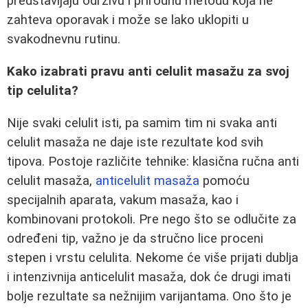
predstavljaju održivu i prirodnu metodu koja ne
zahteva oporavak i može se lako uklopiti u
svakodnevnu rutinu.
Kako izabrati pravu anti celulit masažu za svoj
tip celulita?
Nije svaki celulit isti, pa samim tim ni svaka anti
celulit masaža ne daje iste rezultate kod svih
tipova. Postoje različite tehnike: klasična ručna anti
celulit masaža,
anticelulit masaža
pomoću
specijalnih aparata, vakum masaža, kao i
kombinovani protokoli. Pre nego što se odlučite za
određeni tip, važno je da stručno lice proceni
stepen i vrstu celulita. Nekome će više prijati dublja
i intenzivnija anticelulit masaža, dok će drugi imati
bolje rezultate sa nežnijim varijantama. Ono što je