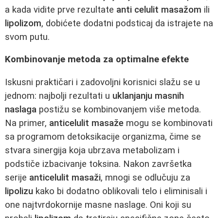
a kada vidite prve rezultate
anti celulit masažom
ili
lipolizom
, dobićete dodatni podsticaj da istrajete na
svom putu.
Kombinovanje metoda za optimalne efekte
Iskusni praktičari i zadovoljni korisnici slažu se u
jednom: najbolji rezultati u
uklanjanju masnih
naslaga
postižu se kombinovanjem više metoda.
Na primer,
anticelulit masaže
mogu se kombinovati
sa programom detoksikacije organizma, čime se
stvara sinergija koja ubrzava metabolizam i
podstiče izbacivanje toksina. Nakon završetka
serije
anticelulit masaži
, mnogi se odlučuju za
lipolizu
kako bi dodatno oblikovali telo i eliminisali i
one najtvrdokornije masne naslage. Oni koji su