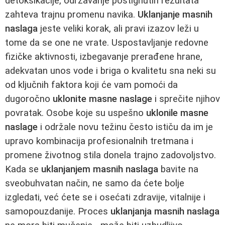
detoksikacije, održavanje postignutih rezultata
zahteva trajnu promenu navika.
Uklanjanje masnih
naslaga
jeste veliki korak, ali pravi izazov leži u
tome da se one ne vrate. Uspostavljanje redovne
fizičke aktivnosti, izbegavanje prerađene hrane,
adekvatan unos vode i briga o kvalitetu sna neki su
od ključnih faktora koji će vam pomoći da
dugoročno
uklonite masne naslage
i sprečite njihov
povratak. Osobe koje su uspešno
uklonile masne
naslage
i održale novu težinu često ističu da im je
upravo kombinacija profesionalnih tretmana i
promene životnog stila donela trajno zadovoljstvo.
Kada se
uklanjanjem masnih naslaga
bavite na
sveobuhvatan način, ne samo da ćete bolje
izgledati, već ćete se i osećati zdravije, vitalnije i
samopouzdanije. Proces
uklanjanja masnih naslaga