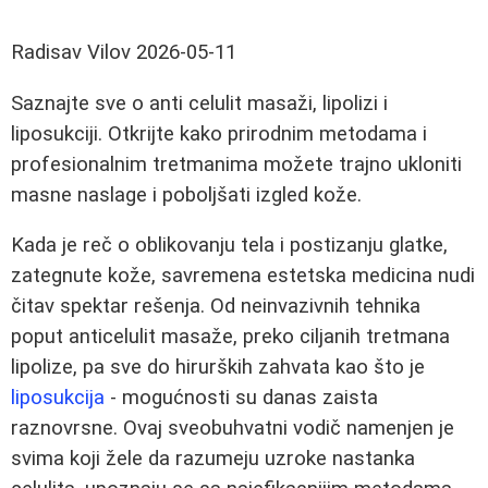
Radisav Vilov
2026-05-11
Saznajte sve o anti celulit masaži, lipolizi i
liposukciji. Otkrijte kako prirodnim metodama i
profesionalnim tretmanima možete trajno ukloniti
masne naslage i poboljšati izgled kože.
Kada je reč o oblikovanju tela i postizanju glatke,
zategnute kože, savremena estetska medicina nudi
čitav spektar rešenja. Od neinvazivnih tehnika
poput anticelulit masaže, preko ciljanih tretmana
lipolize, pa sve do hirurških zahvata kao što je
liposukcija
- mogućnosti su danas zaista
raznovrsne. Ovaj sveobuhvatni vodič namenjen je
svima koji žele da razumeju uzroke nastanka