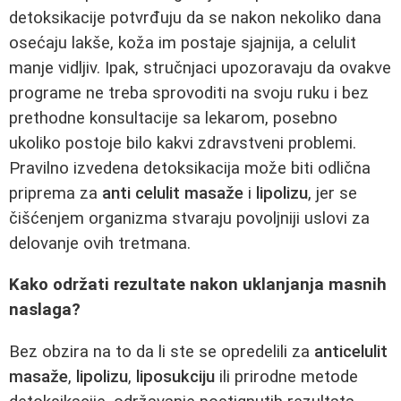
detoksikacije potvrđuju da se nakon nekoliko dana
osećaju lakše, koža im postaje sjajnija, a celulit
manje vidljiv. Ipak, stručnjaci upozoravaju da ovakve
programe ne treba sprovoditi na svoju ruku i bez
prethodne konsultacije sa lekarom, posebno
ukoliko postoje bilo kakvi zdravstveni problemi.
Pravilno izvedena detoksikacija može biti odlična
priprema za
anti celulit masaže
i
lipolizu
, jer se
čišćenjem organizma stvaraju povoljniji uslovi za
delovanje ovih tretmana.
Kako održati rezultate nakon uklanjanja masnih
naslaga?
Bez obzira na to da li ste se opredelili za
anticelulit
masaže
,
lipolizu
,
liposukciju
ili prirodne metode