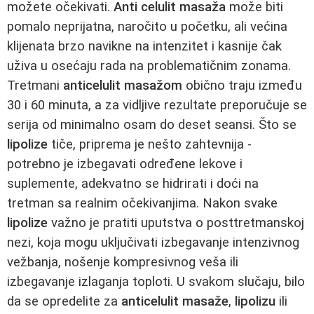
možete očekivati.
Anti celulit masaža
može biti
pomalo neprijatna, naročito u početku, ali većina
klijenata brzo navikne na intenzitet i kasnije čak
uživa u osećaju rada na problematičnim zonama.
Tretmani
anticelulit masažom
obično traju između
30 i 60 minuta, a za vidljive rezultate preporučuje se
serija od minimalno osam do deset seansi. Što se
lipolize
tiče, priprema je nešto zahtevnija -
potrebno je izbegavati određene lekove i
suplemente, adekvatno se hidrirati i doći na
tretman sa realnim očekivanjima. Nakon svake
lipolize
važno je pratiti uputstva o posttretmanskoj
nezi, koja mogu uključivati izbegavanje intenzivnog
vežbanja, nošenje kompresivnog veša ili
izbegavanje izlaganja toploti. U svakom slučaju, bilo
da se opredelite za
anticelulit masaže
,
lipolizu
ili