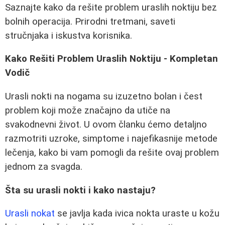
Saznajte kako da rešite problem uraslih noktiju bez
bolnih operacija. Prirodni tretmani, saveti
stručnjaka i iskustva korisnika.
Kako Rešiti Problem Uraslih Noktiju - Kompletan
Vodič
Urasli nokti na nogama su izuzetno bolan i čest
problem koji može značajno da utiče na
svakodnevni život. U ovom članku ćemo detaljno
razmotriti uzroke, simptome i najefikasnije metode
lečenja, kako bi vam pomogli da rešite ovaj problem
jednom za svagda.
Šta su urasli nokti i kako nastaju?
Urasli nokat
se javlja kada ivica nokta uraste u kožu