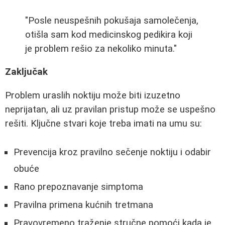
"Posle neuspešnih pokušaja samolečenja,
otišla sam kod medicinskog pedikira koji
je problem rešio za nekoliko minuta."
Zaključak
Problem uraslih noktiju može biti izuzetno
neprijatan, ali uz pravilan pristup može se uspešno
rešiti. Ključne stvari koje treba imati na umu su:
Prevencija kroz pravilno sečenje noktiju i odabir
obuće
Rano prepoznavanje simptoma
Pravilna primena kućnih tretmana
Pravovremeno traženje stručne pomoći kada je