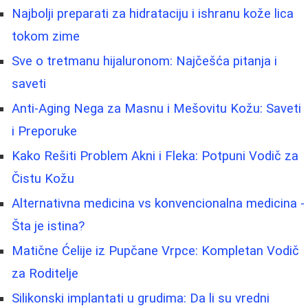
Najbolji preparati za hidrataciju i ishranu kože lica
tokom zime
Sve o tretmanu hijaluronom: Najčešća pitanja i
saveti
Anti-Aging Nega za Masnu i Mešovitu Kožu: Saveti
i Preporuke
Kako Rešiti Problem Akni i Fleka: Potpuni Vodič za
Čistu Kožu
Alternativna medicina vs konvencionalna medicina -
Šta je istina?
Matične Ćelije iz Pupčane Vrpce: Kompletan Vodič
za Roditelje
Silikonski implantati u grudima: Da li su vredni