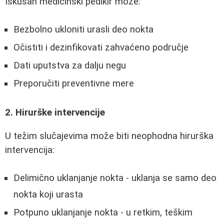
Iskusan medicinski pedikir može:
Bezbolno ukloniti urasli deo nokta
Očistiti i dezinfikovati zahvaćeno područje
Dati uputstva za dalju negu
Preporučiti preventivne mere
2. Hirurške intervencije
U težim slučajevima može biti neophodna hirurška
intervencija:
Delimično uklanjanje nokta - uklanja se samo deo
nokta koji urasta
Potpuno uklanjanje nokta - u retkim, teškim