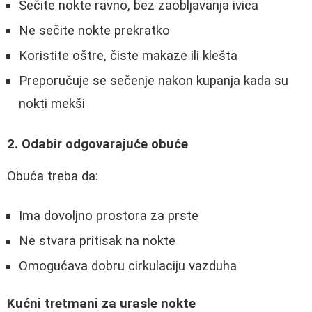
Sečite nokte ravno, bez zaobljavanja ivica
Ne sečite nokte prekratko
Koristite oštre, čiste makaze ili klešta
Preporučuje se sečenje nakon kupanja kada su
nokti mekši
2. Odabir odgovarajuće obuće
Obuća treba da:
Ima dovoljno prostora za prste
Ne stvara pritisak na nokte
Omogućava dobru cirkulaciju vazduha
Kućni tretmani za urasle nokte