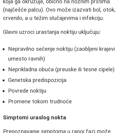
koja ga okružuje, obično na nožnim prstima
(najčešće palcu). Ovo može izazvati bol, otok,
crvenilo, a u težim slučajevima i infekciju.
Glavni uzroci urastanja noktiju uključuju:
Nepravilno sečenje noktiju (zaobljeni krajevi
umesto ravnih)
Neprikladna obuća (preuske ili tesne cipele)
Genetska predispozicija
Povrede noktiju
Promene tokom trudnoće
Simptomi uraslog nokta
Prepoznavanje simptoma u ranoj fazi može