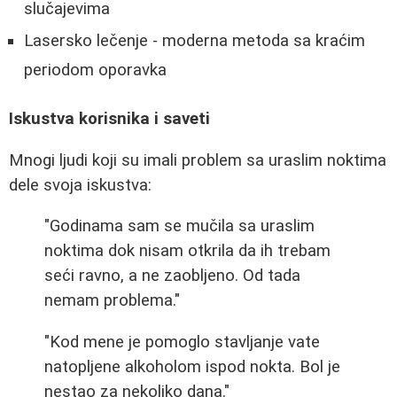
slučajevima
Lasersko lečenje - moderna metoda sa kraćim
periodom oporavka
Iskustva korisnika i saveti
Mnogi ljudi koji su imali problem sa uraslim noktima
dele svoja iskustva:
"Godinama sam se mučila sa uraslim
noktima dok nisam otkrila da ih trebam
seći ravno, a ne zaobljeno. Od tada
nemam problema."
"Kod mene je pomoglo stavljanje vate
natopljene alkoholom ispod nokta. Bol je
nestao za nekoliko dana."