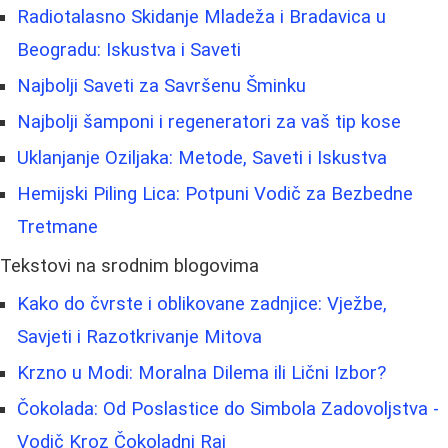
Radiotalasno Skidanje Mladeža i Bradavica u
Beogradu: Iskustva i Saveti
Najbolji Saveti za Savršenu Šminku
Najbolji šamponi i regeneratori za vaš tip kose
Uklanjanje Oziljaka: Metode, Saveti i Iskustva
Hemijski Piling Lica: Potpuni Vodič za Bezbedne
Tretmane
Tekstovi na srodnim blogovima
Kako do čvrste i oblikovane zadnjice: Vježbe,
Savjeti i Razotkrivanje Mitova
Krzno u Modi: Moralna Dilema ili Lični Izbor?
Čokolada: Od Poslastice do Simbola Zadovoljstva -
Vodič Kroz Čokoladni Raj