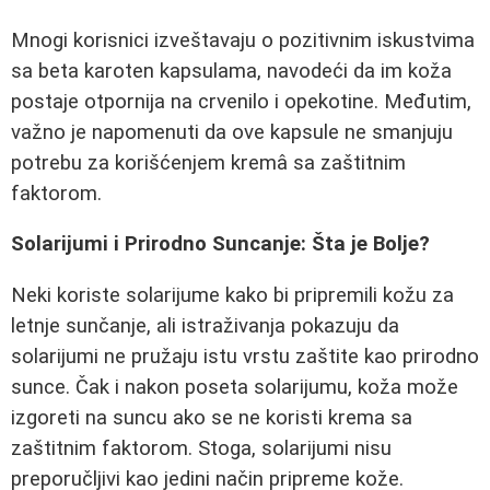
Mnogi korisnici izveštavaju o pozitivnim iskustvima
sa beta karoten kapsulama, navodeći da im koža
postaje otpornija na crvenilo i opekotine. Međutim,
važno je napomenuti da ove kapsule ne smanjuju
potrebu za korišćenjem kremâ sa zaštitnim
faktorom.
Solarijumi i Prirodno Suncanje: Šta je Bolje?
Neki koriste solarijume kako bi pripremili kožu za
letnje sunčanje, ali istraživanja pokazuju da
solarijumi ne pružaju istu vrstu zaštite kao prirodno
sunce. Čak i nakon poseta solarijumu, koža može
izgoreti na suncu ako se ne koristi krema sa
zaštitnim faktorom. Stoga, solarijumi nisu
preporučljivi kao jedini način pripreme kože.