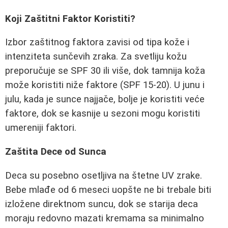
Koji Zaštitni Faktor Koristiti?
Izbor zaštitnog faktora zavisi od tipa kože i
intenziteta sunčevih zraka. Za svetliju kožu
preporučuje se SPF 30 ili više, dok tamnija koža
može koristiti niže faktore (SPF 15-20). U junu i
julu, kada je sunce najjače, bolje je koristiti veće
faktore, dok se kasnije u sezoni mogu koristiti
umereniji faktori.
Zaštita Dece od Sunca
Deca su posebno osetljiva na štetne UV zrake.
Bebe mlađe od 6 meseci uopšte ne bi trebale biti
izložene direktnom suncu, dok se starija deca
moraju redovno mazati kremama sa minimalno