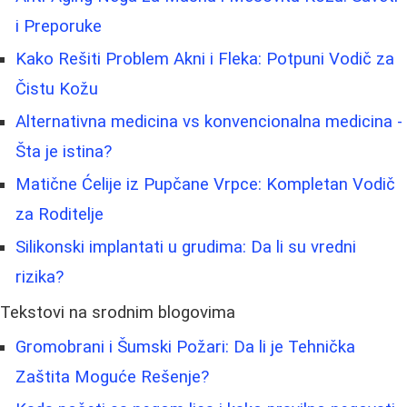
i Preporuke
Kako Rešiti Problem Akni i Fleka: Potpuni Vodič za
Čistu Kožu
Alternativna medicina vs konvencionalna medicina -
Šta je istina?
Matične Ćelije iz Pupčane Vrpce: Kompletan Vodič
za Roditelje
Silikonski implantati u grudima: Da li su vredni
rizika?
Tekstovi na srodnim blogovima
Gromobrani i Šumski Požari: Da li je Tehnička
Zaštita Moguće Rešenje?