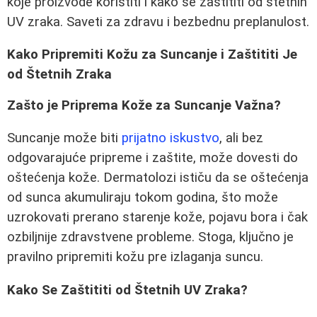
koje proizvode koristiti i kako se zaštititi od štetnih
UV zraka. Saveti za zdravu i bezbednu preplanulost.
Kako Pripremiti Kožu za Suncanje i Zaštititi Je
od Štetnih Zraka
Zašto je Priprema Kože za Suncanje Važna?
Suncanje može biti
prijatno iskustvo
, ali bez
odgovarajuće pripreme i zaštite, može dovesti do
oštećenja kože. Dermatolozi ističu da se oštećenja
od sunca akumuliraju tokom godina, što može
uzrokovati prerano starenje kože, pojavu bora i čak
ozbiljnije zdravstvene probleme. Stoga, ključno je
pravilno pripremiti kožu pre izlaganja suncu.
Kako Se Zaštititi od Štetnih UV Zraka?