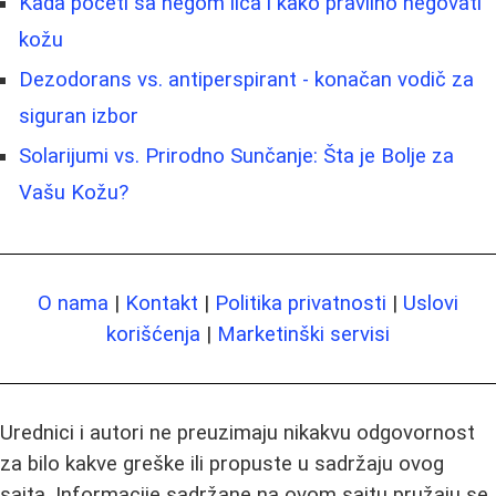
Kada početi sa negom lica i kako pravilno negovati
kožu
Dezodorans vs. antiperspirant - konačan vodič za
siguran izbor
Solarijumi vs. Prirodno Sunčanje: Šta je Bolje za
Vašu Kožu?
O nama
|
Kontakt
|
Politika privatnosti
|
Uslovi
korišćenja
|
Marketinški servisi
Urednici i autori ne preuzimaju nikakvu odgovornost
za bilo kakve greške ili propuste u sadržaju ovog
sajta. Informacije sadržane na ovom sajtu pružaju se