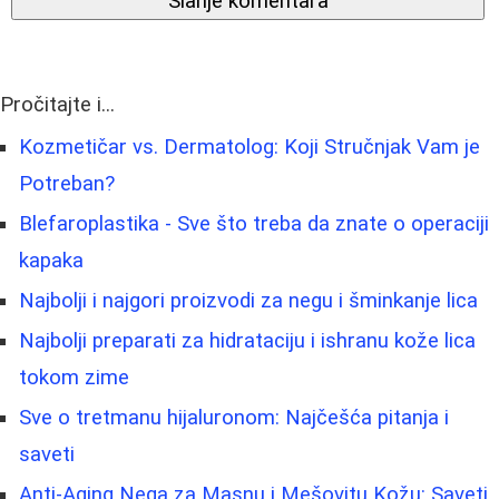
Slanje komentara
Pročitajte i...
Kozmetičar vs. Dermatolog: Koji Stručnjak Vam je
Potreban?
Blefaroplastika - Sve što treba da znate o operaciji
kapaka
Najbolji i najgori proizvodi za negu i šminkanje lica
Najbolji preparati za hidrataciju i ishranu kože lica
tokom zime
Sve o tretmanu hijaluronom: Najčešća pitanja i
saveti
Anti-Aging Nega za Masnu i Mešovitu Kožu: Saveti