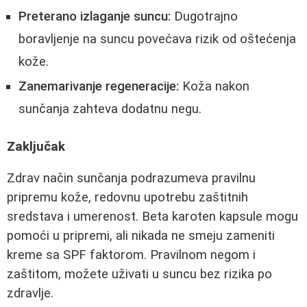
Preterano izlaganje suncu:
Dugotrajno
boravljenje na suncu povećava rizik od oštećenja
kože.
Zanemarivanje regeneracije:
Koža nakon
sunčanja zahteva dodatnu negu.
Zaključak
Zdrav način sunčanja podrazumeva pravilnu
pripremu kože, redovnu upotrebu zaštitnih
sredstava i umerenost. Beta karoten kapsule mogu
pomoći u pripremi, ali nikada ne smeju zameniti
kreme sa SPF faktorom. Pravilnom negom i
zaštitom, možete uživati u suncu bez rizika po
zdravlje.