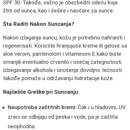
SPF 30. Takođe, važno je obezbediti odeću koja
štiti od sunca, kao i šešire i naočare za sunce.
Šta Raditi Nakon Suncanja?
Nakon izlaganja suncu, kožu je potrebno nahraniti i
regenerisati. Koristite hranjujuće kreme ili gelove sa
aloe verom, pantenolom i vitaminom E kako biste
smanjili eventualno crvenilo i osećaj zategnutosti.
Izbegavanje alkohola i unošenje dovoljno tečnosti
takođe pomaže u održavanju hidratacije kože.
Najčešće Greške pri Suncanju
Neupotreba zaštitnih kremi:
Čak i u hladovini, UV
zraci se odbijaju od peska i vode, pa je zaštita
neophodna.