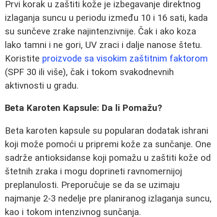
Prvi korak u zaštiti kože je izbegavanje direktnog
izlaganja suncu u periodu između 10 i 16 sati, kada
su sunčeve zrake najintenzivnije. Čak i ako koza
lako tamni i ne gori, UV zraci i dalje nanose štetu.
Koristite
proizvode sa visokim zaštitnim faktorom
(SPF 30 ili više), čak i tokom svakodnevnih
aktivnosti u gradu.
Beta Karoten Kapsule: Da li Pomažu?
Beta karoten kapsule su popularan dodatak ishrani
koji može pomoći u pripremi kože za sunčanje. One
sadrže antioksidanse koji pomažu u zaštiti kože od
štetnih zraka i mogu doprineti ravnomernijoj
preplanulosti. Preporučuje se da se uzimaju
najmanje 2-3 nedelje pre planiranog izlaganja suncu,
kao i tokom intenzivnog sunčanja.