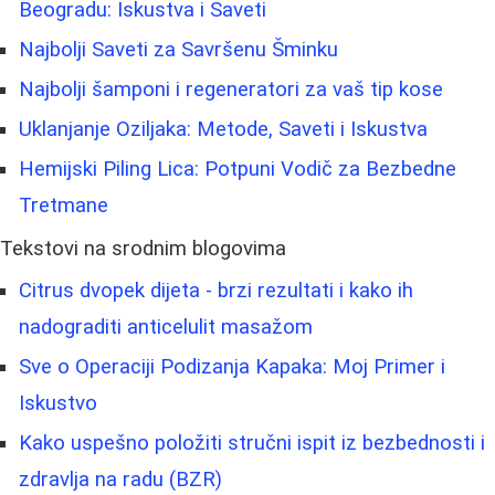
Beogradu: Iskustva i Saveti
Najbolji Saveti za Savršenu Šminku
Najbolji šamponi i regeneratori za vaš tip kose
Uklanjanje Oziljaka: Metode, Saveti i Iskustva
Hemijski Piling Lica: Potpuni Vodič za Bezbedne
Tretmane
Tekstovi na srodnim blogovima
Citrus dvopek dijeta - brzi rezultati i kako ih
nadograditi anticelulit masažom
Sve o Operaciji Podizanja Kapaka: Moj Primer i
Iskustvo
Kako uspešno položiti stručni ispit iz bezbednosti i
zdravlja na radu (BZR)