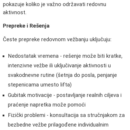
pokazuje koliko je važno održavati redovnu
aktivnost.
Prepreke i Rešenja
Česte prepreke redovnom vežbanju uključuju:
Nedostatak vremena - rešenje može biti kratke,
intenzivne vežbe ili uključivanje aktivnosti u
svakodnevne rutine (šetnja do posla, penjanje
stepenicama umesto lifta)
Gubitak motivacije - postavljanje realnih ciljeva i
praćenje napretka može pomoći
Fizički problemi - konsultacija sa stručnjakom za
bezbedne vežbe prilagođene individualnim