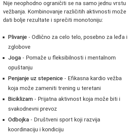
Nije neophodno ograničiti se na samo jednu vrstu
vežbanja. Kombinovanje različitih aktivnosti može
dati bolje rezultate i sprečiti monotoniju:
Plivanje
- Odlično za celo telo, posebno za leđa i
zglobove
Joga
- Pomaže u fleksibilnosti i mentalnom
opuštanju
Penjanje uz stepenice
- Efikasna kardio vežba
koja može zameniti trening u teretani
Biciklizam
- Prijatna aktivnost koja može biti i
svakodnevni prevoz
Odbojka
- Društveni sport koji razvija
koordinaciju i kondiciju