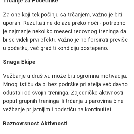
Trčanje za Početnike
Za one koji tek počinju sa trčanjem, važno je biti
uporan. Rezultati ne dolaze preko noći - potrebno
je najmanje nekoliko meseci redovnog treninga da
bi se videli prvi efekti. Važno je ne forsirati previše
u početku, već graditi kondiciju postepeno.
Snaga Ekipe
Vežbanje u društvu može biti ogromna motivacija.
Mnogi ističu da bi bez podrške prijatelja već davno
odustali od svojih treninga. Zajedničke aktivnosti
poput grupnih treninga ili trčanja u parovima čine
vežbanje prijatnijim i podstiču na kontinuitet.
Raznovrsnost Aktivnosti