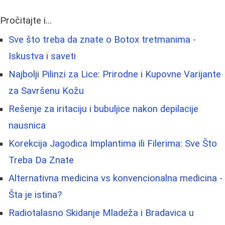
Pročitajte i...
Sve što treba da znate o Botox tretmanima -
Iskustva i saveti
Najbolji Pilinzi za Lice: Prirodne i Kupovne Varijante
za Savršenu Kožu
Rešenje za iritaciju i bubuljice nakon depilacije
nausnica
Korekcija Jagodica Implantima ili Filerima: Sve Što
Treba Da Znate
Alternativna medicina vs konvencionalna medicina -
Šta je istina?
Radiotalasno Skidanje Mladeža i Bradavica u