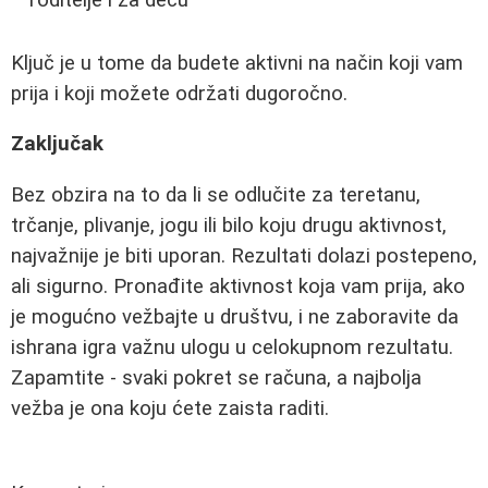
roditelje i za decu
Ključ je u tome da budete aktivni na način koji vam
prija i koji možete održati dugoročno.
Zaključak
Bez obzira na to da li se odlučite za teretanu,
trčanje, plivanje, jogu ili bilo koju drugu aktivnost,
najvažnije je biti uporan. Rezultati dolazi postepeno,
ali sigurno. Pronađite aktivnost koja vam prija, ako
je mogućno vežbajte u društvu, i ne zaboravite da
ishrana igra važnu ulogu u celokupnom rezultatu.
Zapamtite - svaki pokret se računa, a najbolja
vežba je ona koju ćete zaista raditi.