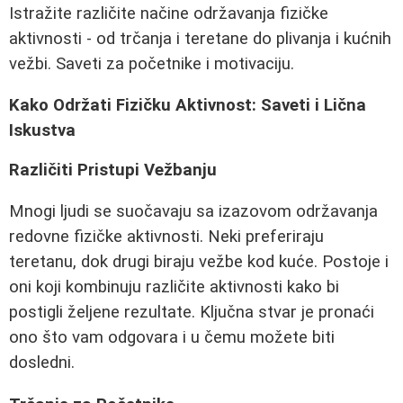
Istražite različite načine održavanja fizičke
aktivnosti - od trčanja i teretane do plivanja i kućnih
vežbi. Saveti za početnike i motivaciju.
Kako Održati Fizičku Aktivnost: Saveti i Lična
Iskustva
Različiti Pristupi Vežbanju
Mnogi ljudi se suočavaju sa izazovom održavanja
redovne fizičke aktivnosti. Neki preferiraju
teretanu, dok drugi biraju vežbe kod kuće. Postoje i
oni koji kombinuju različite aktivnosti kako bi
postigli željene rezultate. Ključna stvar je pronaći
ono što vam odgovara i u čemu možete biti
dosledni.