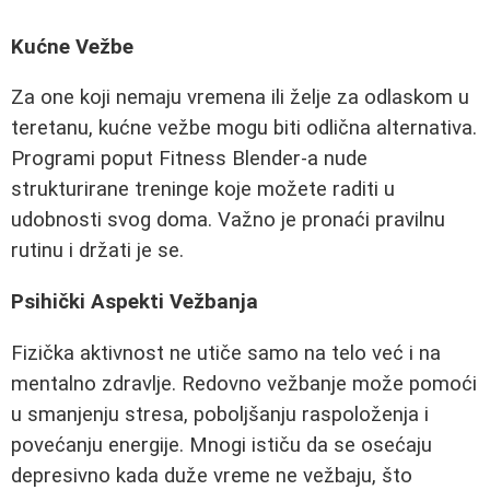
Kućne Vežbe
Za one koji nemaju vremena ili želje za odlaskom u
teretanu, kućne vežbe mogu biti odlična alternativa.
Programi poput Fitness Blender-a nude
strukturirane treninge koje možete raditi u
udobnosti svog doma. Važno je pronaći pravilnu
rutinu i držati je se.
Psihički Aspekti Vežbanja
Fizička aktivnost ne utiče samo na telo već i na
mentalno zdravlje. Redovno vežbanje može pomoći
u smanjenju stresa, poboljšanju raspoloženja i
povećanju energije. Mnogi ističu da se osećaju
depresivno kada duže vreme ne vežbaju, što