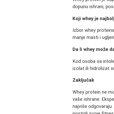
dopunu ishrani, pos
Koji whey je najbol
Izbor whey proteina 
manje masti i ugljen
Da li whey može d
Kod osoba sa intol
izolat ili hidrolizat s
Zaključak
Whey protein ne mo
vaše ishrane. Ekspe
najviše odgovaraju.
postigli svoje fitnes