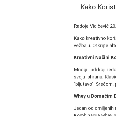
Kako Korist
Radoje Vidičević
20
Kako kreativno koris
vežbaju. Otkrijte al
Kreativni Načini K
Mnogi ljudi koji re
svoju ishranu. Klas
"bljutavo". Srećom,
Whey u Domaćim 
Jedan od omiljenih 
Kombinacija whey pr