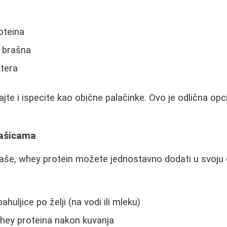
oteina
g brašna
utera
jte i ispecite kao obične palačinke. Ovo je odlična opc
ašicama
kaše, whey protein možete jednostavno dodati u svoju 
huljice po želji (na vodi ili mleku)
hey proteina nakon kuvanja