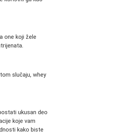
a one koji žele
trijenata.
 tom slučaju, whey
postati ukusan deo
acije koje vam
dnosti kako biste