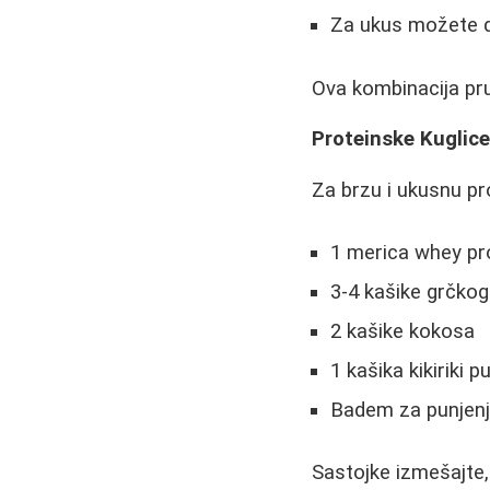
Za ukus možete d
Ova kombinacija pru
Proteinske Kuglic
Za brzu i ukusnu pro
1 merica whey prot
3-4 kašike grčkog 
2 kašike kokosa
1 kašika kikiriki 
Badem za punjenj
Sastojke izmešajte, 