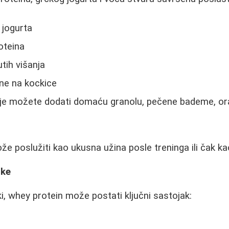
 jogurta
oteina
tih višanja
ne na kockice
ije možete dodati domaću granolu, pečene bademe, or
e poslužiti kao ukusna užina posle treninga ili čak k
nke
nki, whey protein može postati ključni sastojak: