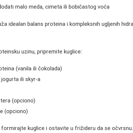
odati malo meda, cimeta ili bobičastog voća
ža idealan balans proteina i kompleksnih ugljenih hidra
e
teinsku uzinu, pripremite kuglice:
eina (vanila ili čokolada)
jogurta ili skyr-a
putera (opciono)
e (opciono)
formirajte kuglice i ostavite u frižideru da se očvrsnu