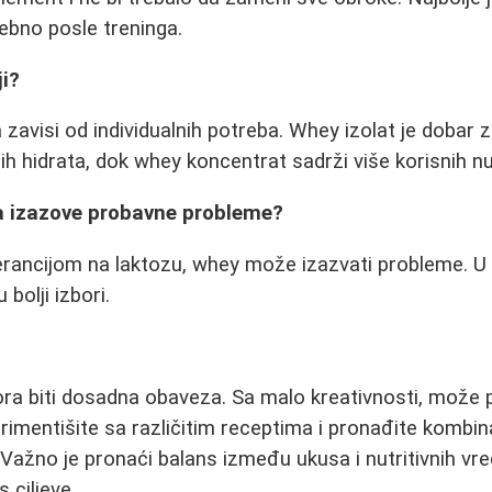
ebno posle treninga.
ji?
zavisi od individualnih potreba. Whey izolat je dobar z
ih hidrata, dok whey koncentrat sadrži više korisnih nu
a izazove probavne probleme?
erancijom na laktozu, whey može izazvati probleme. U
u bolji izbori.
ra biti dosadna obaveza. Sa malo kreativnosti, može 
rimentišite sa različitim receptima i pronađite kombin
 Važno je pronaći balans između ukusa i nutritivnih vre
s ciljeve.