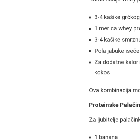
3-4 kašike grčkog
1 merica whey pr
3-4 kašike smrznu
Pola jabuke iseče
Za dodatne kalor
kokos
Ova kombinacija mož
Proteinske Palači
Za ljubitelje palači
1 banana