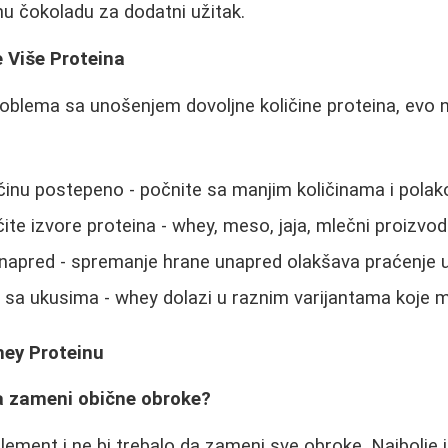
enu čokoladu za dodatni užitak.
 Više Proteina
roblema sa unošenjem dovoljne količine proteina, evo n
činu postepeno - počnite sa manjim količinama i pola
ite izvore proteina - whey, meso, jaja, mlečni proizvod
unapred - spremanje hrane unapred olakšava praćenje
 sa ukusima - whey dolazi u raznim varijantama koje
hey Proteinu
a zameni obične obroke?
ement i ne bi trebalo da zameni sve obroke. Najbolje je