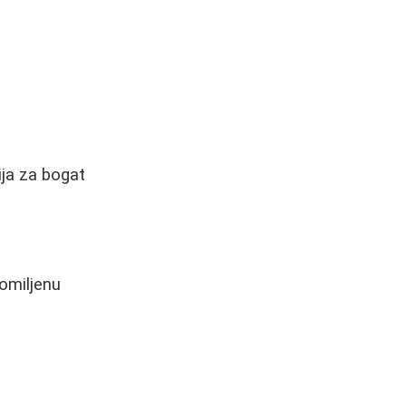
ija za bogat
omiljenu