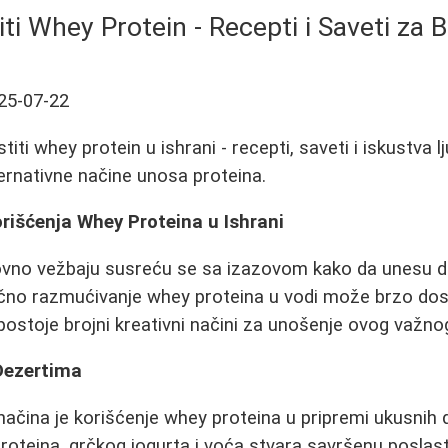
iti Whey Protein - Recepti i Saveti za B
25-07-22
titi whey protein u ishrani - recepti, saveti i iskustva l
ternativne načine unosa proteina.
orišćenja Whey Proteina u Ishrani
dovno vežbaju susreću se sa izazovom kako da unesu d
ično razmućivanje whey proteina u vodi može brzo dosa
 postoje brojni kreativni načini za unošenje ovog važn
Dezertima
načina je korišćenje whey proteina u pripremi ukusnih 
oteina, grčkog jogurta i voća stvara savršenu poslast