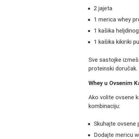
2 jajeta
1 merica whey pr
1 kašika heljdino
1 kašika kikiriki p
Sve sastojke izmeša
proteinski doručak.
Whey u Ovsenim K
Ako volite ovsene 
kombinaciju:
Skuhajte ovsene pa
Dodajte mericu w