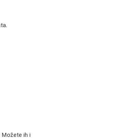
ta.
. Možete ih i