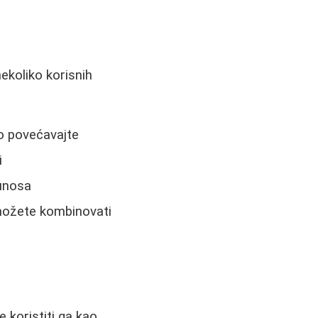
ekoliko korisnih
ko povećavajte
i
 unosa
 možete kombinovati
 koristiti ga kao