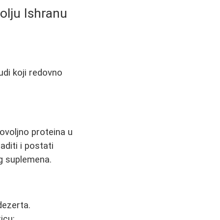
olju Ishranu
judi koji redovno
ovoljno proteina u
diti i postati
og suplemena.
dezerta.
icu: