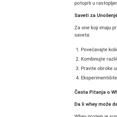
potopiti u rastoplj
Saveti za Unošenje
Za one koji imaju p
saveta:
Povećavajte koli
Kombinujte različ
Pravite obroke 
Eksperimentišite
Česta Pitanja o W
Da li whey može d
Whey protein je supl