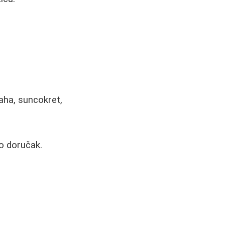
aha, suncokret,
ao doručak.