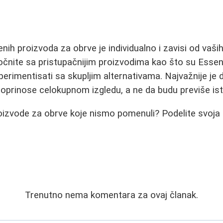
nih proizvoda za obrve je individualno i zavisi od vaši
Počnite sa pristupačnijim proizvodima kao što su Essence
erimentisati sa skupljim alternativama. Najvažnije je
 doprinose celokupnom izgledu, a ne da budu previše is
roizvode za obrve koje nismo pomenuli? Podelite svoja 
Trenutno nema komentara za ovaj članak.