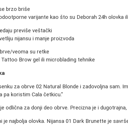
e brzo briše
dootporne varijante kao što su Deborah 24h olovka il
edaju previše veštački
vetliju nijansu i manje proizvoda
rve/veoma su retke
Tattoo Brow gel ili microblading tehnike
ika
enku za obrve 02 Natural Blonde i zadovoljna sam. Im
a pa koristim Cala četkicu."
je odlična za donji deo obrve. Precizna je i dugotrajna,
 je najbolja olovka. Nijansa 01 Dark Brunette je savrše