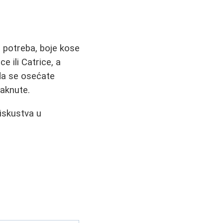
h potreba, boje kose
 ili Catrice, a
 da se osećate
taknute.
iskustva u