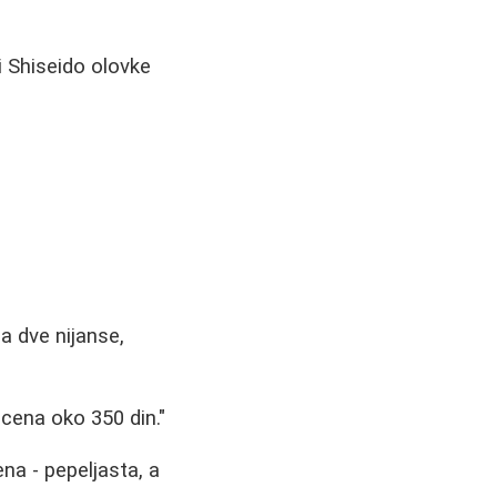
i Shiseido olovke
a dve nijanse,
 cena oko 350 din."
na - pepeljasta, a