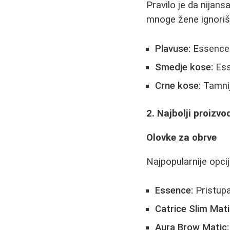
Pravilo je da nijans
mnoge žene ignorišu
Plavuse:
Essence s
Smedje kose:
Ess
Crne kose:
Tamnij
2. Najbolji proizvo
Olovke za obrve
Najpopularnije opci
Essence:
Pristupa
Catrice Slim Mati
Aura Brow Matic: