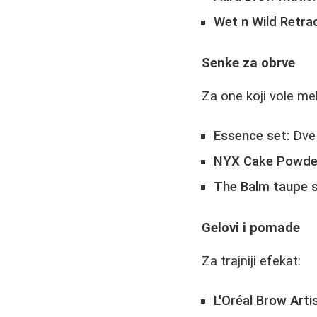
Wet n Wild Retrac
Senke za obrve
Za one koji vole mek
Essence set:
Dve 
NYX Cake Powde
The Balm taupe 
Gelovi i pomade
Za trajniji efekat:
L'Oréal Brow Art