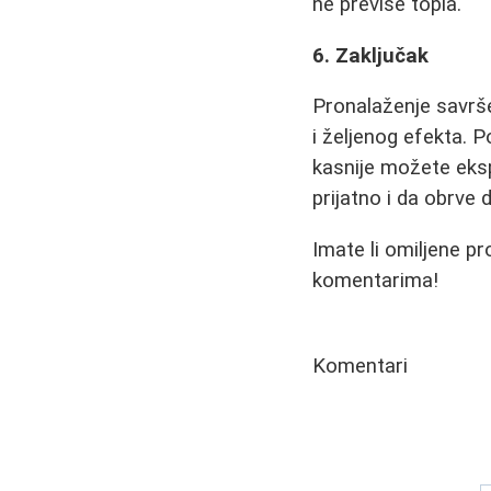
ne previše topla."
6. Zaključak
Pronalaženje savrše
i željenog efekta. 
kasnije možete eksp
prijatno i da obrve
Imate li omiljene p
komentarima!
Komentari