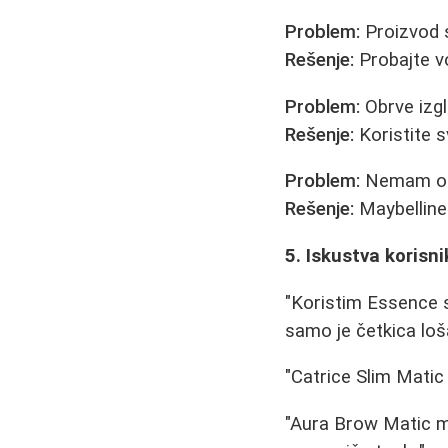
Problem:
Proizvod s
Rešenje:
Probajte vo
Problem:
Obrve izgl
Rešenje:
Koristite s
Problem:
Nemam ob
Rešenje:
Maybelline 
5. Iskustva korisn
"Koristim Essence s
samo je četkica loš
"Catrice Slim Matic 
"Aura Brow Matic mi