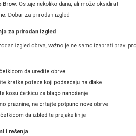
o Brow:
Ostaje nekoliko dana, ali može oksidirati
me:
Dobar za prirodan izgled
ja za prirodan izgled
irodan izgled obrva, važno je ne samo izabrati pravi pro
četkicom da uredite obrve
tite kratke poteze koji podsećaju na dlake
ite kosu četkicu za blago nanošenje
mo praznine, ne crtajte potpuno nove obrve
četkicom da izbledite prejake linije
i i rešenja