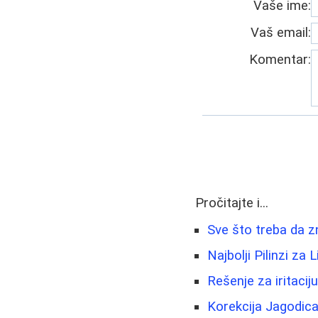
Vaše ime:
Vaš email:
Komentar:
Pročitajte i...
Sve što treba da z
Najbolji Pilinzi za
Rešenje za iritacij
Korekcija Jagodica