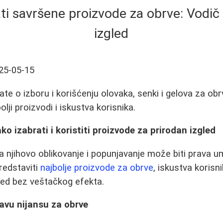
ti savršene proizvode za obrve: Vodič
izgled
25-05-15
te o izboru i korišćenju olovaka, senki i gelova za obr
olji proizvodi i iskustva korisnika.
o izabrati i koristiti proizvode za prirodan izgled
, a njihovo oblikovanje i popunjavanje može biti prava
edstaviti
najbolje proizvode za obrve
, iskustva korisn
gled bez veštačkog efekta.
ravu nijansu za obrve