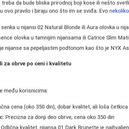
a treba da bude bliska prirodnoj boji kose ili nešto svet
 ovo pravilo i biraju ono što im se sviđa. Evo
nekolik
enka u nijansi 02 Natural Blonde ili Aura olovka u nija
ence olovka u tamnijim nijansama ili Catrice Slim Mat
e nijanse sa pepeljastim podtonom kao što je NYX A
di za obrve po ceni i kvalitetu
je među korisnicima:
čna cena (oko 350 din), dobar kvalitet, ali loša četkica
c:
Precizna za donji deo obrve, cena oko 350 din
Odlična kvalitet, nijansa 01 Dark Brunette je najhvaljen