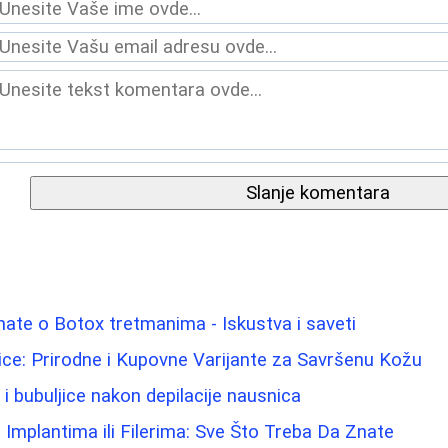
Slanje komentara
nate o Botox tretmanima - Iskustva i saveti
 Lice: Prirodne i Kupovne Varijante za Savršenu Kožu
u i bubuljice nakon depilacije nausnica
 Implantima ili Filerima: Sve Što Treba Da Znate