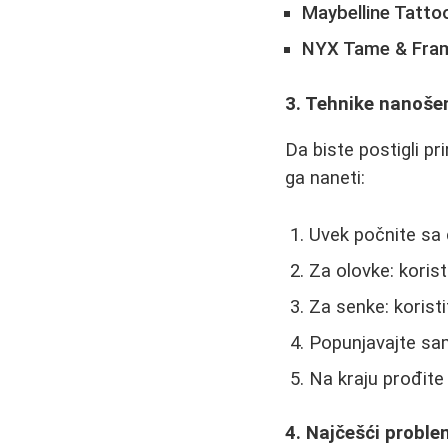
Maybelline Tatto
NYX Tame & Fra
3. Tehnike nanošen
Da biste postigli pr
ga naneti:
Uvek počnite sa 
Za olovke: koris
Za senke: korist
Popunjavajte sa
Na kraju prođite 
4. Najčešći problem