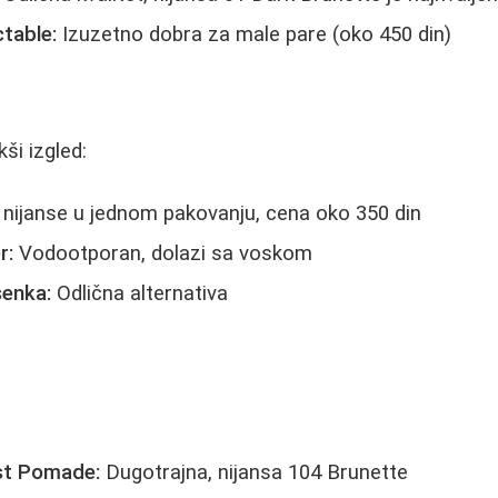
table:
Izuzetno dobra za male pare (oko 450 din)
ši izgled:
nijanse u jednom pakovanju, cena oko 350 din
r:
Vodootporan, dolazi sa voskom
senka:
Odlična alternativa
ist Pomade:
Dugotrajna, nijansa 104 Brunette