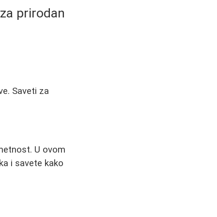
 za prirodan
ve. Saveti za
 umetnost. U ovom
ika i savete kako