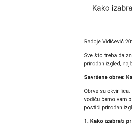
Kako izabra
Radoje Vidičević
20
Sve što treba da zna
prirodan izgled, najb
Savršene obrve: Kak
Obrve su okvir lica
vodiču ćemo vam pr
postići prirodan iz
1. Kako izabrati p