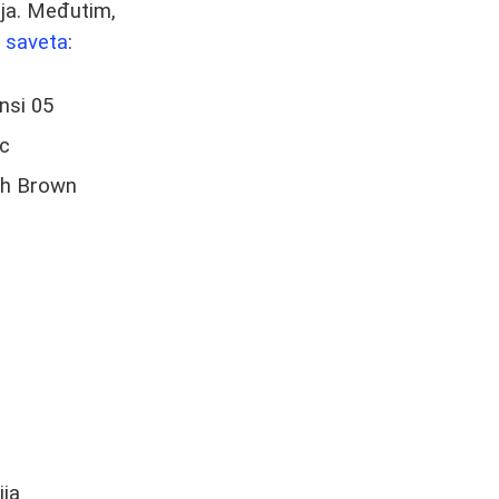
lija. Međutim,
o saveta
:
nsi 05
ic
sh Brown
ija