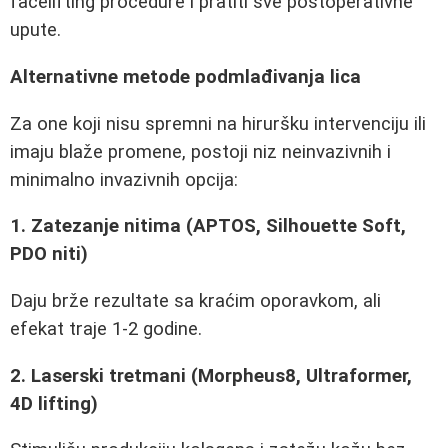
facelifting procedure i pratiti sve postoperativne
upute.
Alternativne metode podmlađivanja lica
Za one koji nisu spremni na hiruršku intervenciju ili
imaju blaže promene, postoji niz neinvazivnih i
minimalno invazivnih opcija:
1. Zatezanje nitima (APTOS, Silhouette Soft,
PDO niti)
Daju brže rezultate sa kraćim oporavkom, ali
efekat traje 1-2 godine.
2. Laserski tretmani (Morpheus8, Ultraformer,
4D lifting)