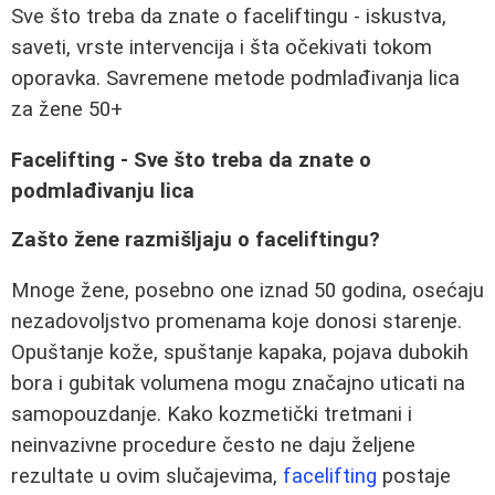
Sve što treba da znate o faceliftingu - iskustva,
saveti, vrste intervencija i šta očekivati tokom
oporavka. Savremene metode podmlađivanja lica
za žene 50+
Facelifting - Sve što treba da znate o
podmlađivanju lica
Zašto žene razmišljaju o faceliftingu?
Mnoge žene, posebno one iznad 50 godina, osećaju
nezadovoljstvo promenama koje donosi starenje.
Opuštanje kože, spuštanje kapaka, pojava dubokih
bora i gubitak volumena mogu značajno uticati na
samopouzdanje. Kako kozmetički tretmani i
neinvazivne procedure često ne daju željene
rezultate u ovim slučajevima,
facelifting
postaje