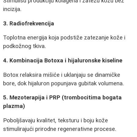
Stimulišu produkciju kolagena i zatežu kožu bez
incizija.
3. Radiofrekvencija
Toplotna energija koja podstiže zatezanje kože i
podkožnog tkiva.
4. Kombinacija Botoxa i hijaluronske kiseline
Botox relaksira mišiće i uklanjaju se dinamičke
bore, dok hijaluron popunjava gubitak volumena.
5. Mezoterapija i PRP (trombocitima bogata
plazma)
Poboljšavaju kvalitet, teksturu i boju kože
stimulirajući prirodne regenerativne procese.