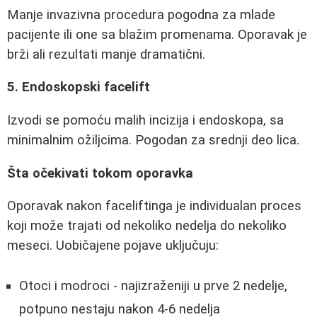
Manje invazivna procedura pogodna za mlade
pacijente ili one sa blažim promenama. Oporavak je
brži ali rezultati manje dramatični.
5. Endoskopski facelift
Izvodi se pomoću malih incizija i endoskopa, sa
minimalnim ožiljcima. Pogodan za srednji deo lica.
Šta očekivati tokom oporavka
Oporavak nakon faceliftinga je individualan proces
koji može trajati od nekoliko nedelja do nekoliko
meseci. Uobičajene pojave uključuju:
Otoci i modroci - najizraženiji u prve 2 nedelje,
potpuno nestaju nakon 4-6 nedelja