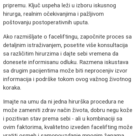
pripremu. Ključ uspeha leži u izboru iskusnog
hirurga, realnim očekivanjima i pažljivom
poštovanju postoperativnih uputa.
Ako razmišljate o faceliftingu, započnite proces sa
detaljnim istraživanjem, posetite više konsultacija
sa različitim hirurzima i dajte sebi vremena da
donesete informisanu odluku. Razmena iskustava
sa drugim pacijentima može biti neprocenjiv izvor
informacija i podrške tokom ovog važnog životnog
koraka.
Imajte na umu da ni jedna hirurška procedura ne
može zameniti zdrav način života, dobru negu kože
i pozitivan stav prema sebi - ali u kombinaciji sa
ovim faktorima, kvalitetno izveden facelifting može
vratiti osmeh i samopouzdanje mnogim ženama