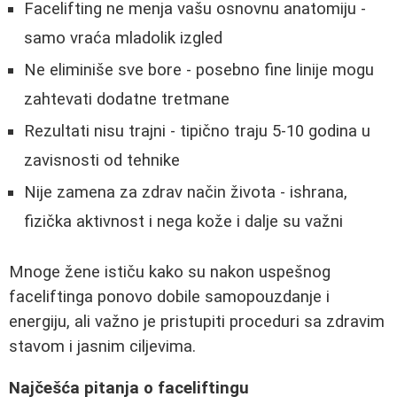
Facelifting ne menja vašu osnovnu anatomiju -
samo vraća mladolik izgled
Ne eliminiše sve bore - posebno fine linije mogu
zahtevati dodatne tretmane
Rezultati nisu trajni - tipično traju 5-10 godina u
zavisnosti od tehnike
Nije zamena za zdrav način života - ishrana,
fizička aktivnost i nega kože i dalje su važni
Mnoge žene ističu kako su nakon uspešnog
faceliftinga ponovo dobile samopouzdanje i
energiju, ali važno je pristupiti proceduri sa zdravim
stavom i jasnim ciljevima.
Najčešća pitanja o faceliftingu