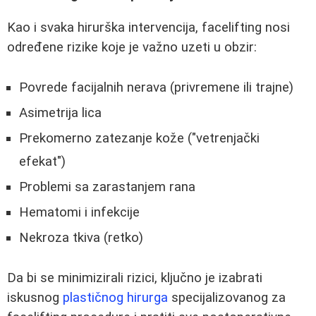
Kao i svaka hirurška intervencija, facelifting nosi
određene rizike koje je važno uzeti u obzir:
Povrede facijalnih nerava (privremene ili trajne)
Asimetrija lica
Prekomerno zatezanje kože ("vetrenjački
efekat")
Problemi sa zarastanjem rana
Hematomi i infekcije
Nekroza tkiva (retko)
Da bi se minimizirali rizici, ključno je izabrati
iskusnog
plastičnog hirurga
specijalizovanog za