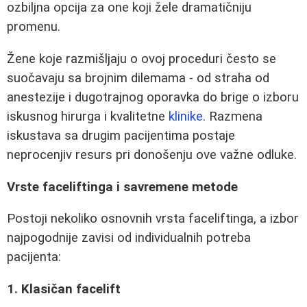
ozbiljna opcija za one koji žele dramatičniju
promenu.
Žene koje razmišljaju o ovoj proceduri često se
suočavaju sa brojnim dilemama - od straha od
anestezije i dugotrajnog oporavka do brige o izboru
iskusnog hirurga i kvalitetne
klinike
. Razmena
iskustava sa drugim pacijentima postaje
neprocenjiv resurs pri donošenju ove važne odluke.
Vrste faceliftinga i savremene metode
Postoji nekoliko osnovnih vrsta faceliftinga, a izbor
najpogodnije zavisi od individualnih potreba
pacijenta:
1. Klasičan facelift