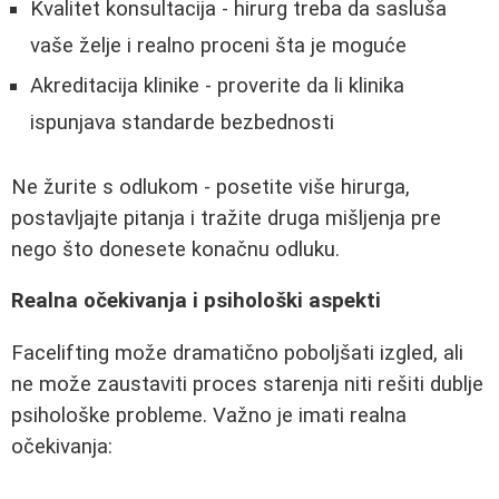
Kvalitet konsultacija - hirurg treba da sasluša
vaše želje i realno proceni šta je moguće
Akreditacija klinike - proverite da li klinika
ispunjava standarde bezbednosti
Ne žurite s odlukom - posetite više hirurga,
postavljajte pitanja i tražite druga mišljenja pre
nego što donesete konačnu odluku.
Realna očekivanja i psihološki aspekti
Facelifting može dramatično poboljšati izgled, ali
ne može zaustaviti proces starenja niti rešiti dublje
psihološke probleme. Važno je imati realna
očekivanja: