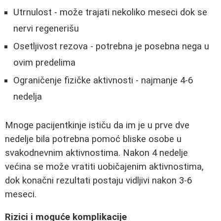
Utrnulost - može trajati nekoliko meseci dok se
nervi regenerišu
Osetljivost rezova - potrebna je posebna nega u
ovim predelima
Ograničenje fizičke aktivnosti - najmanje 4-6
nedelja
Mnoge pacijentkinje ističu da im je u prve dve
nedelje bila potrebna pomoć bliske osobe u
svakodnevnim aktivnostima. Nakon 4 nedelje
većina se može vratiti uobičajenim aktivnostima,
dok konačni rezultati postaju vidljivi nakon 3-6
meseci.
Rizici i moguće komplikacije