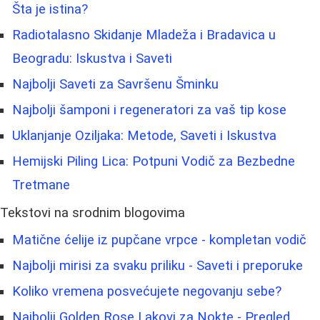
Šta je istina?
Radiotalasno Skidanje Mladeža i Bradavica u
Beogradu: Iskustva i Saveti
Najbolji Saveti za Savršenu Šminku
Najbolji šamponi i regeneratori za vaš tip kose
Uklanjanje Oziljaka: Metode, Saveti i Iskustva
Hemijski Piling Lica: Potpuni Vodič za Bezbedne
Tretmane
Tekstovi na srodnim blogovima
Matične ćelije iz pupčane vrpce - kompletan vodič
Najbolji mirisi za svaku priliku - Saveti i preporuke
Koliko vremena posvećujete negovanju sebe?
Najbolji Golden Rose Lakovi za Nokte - Pregled