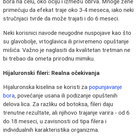
bora na čelu, oko očiju i između obrva. Mnoge žene
primećuju da efekat traje oko 3-4 meseca, iako neki
stručnjaci tvrde da može trajati i do 6 meseci.
Neki korisnici navode neugodne nuspojave kao što
su glavobolje, vrtoglavica ili privremeno opuštanje
mišića. Važno je naglasiti da kvalitetan tretman ne
bi trebao da ometa prirodnu mimiku.
Hijaluronski fileri: Realna očekivanja
Hijaluronska kiselina se koristi za
popunjavanje
bora
, povećanje usana ili podizanje opuštenih
delova lica. Za razliku od botoksa, fileri daju
trenutne rezultate, ali njihovo trajanje varira - od 6
do 18 meseci, u zavisnosti od tipa filera i
individualnih karakteristika organizma.