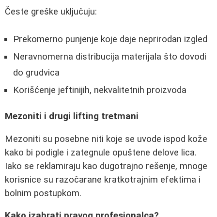
Česte greške uključuju:
Prekomerno punjenje koje daje neprirodan izgled
Neravnomerna distribucija materijala što dovodi
do grudvica
Korišćenje jeftinijih, nekvalitetnih proizvoda
Mezoniti i drugi lifting tretmani
Mezoniti su posebne niti koje se uvode ispod kože
kako bi podigle i zategnule opuštene delove lica.
Iako se reklamiraju kao dugotrajno rešenje, mnoge
korisnice su razočarane kratkotrajnim efektima i
bolnim postupkom.
Kako izabrati pravog profesionalca?