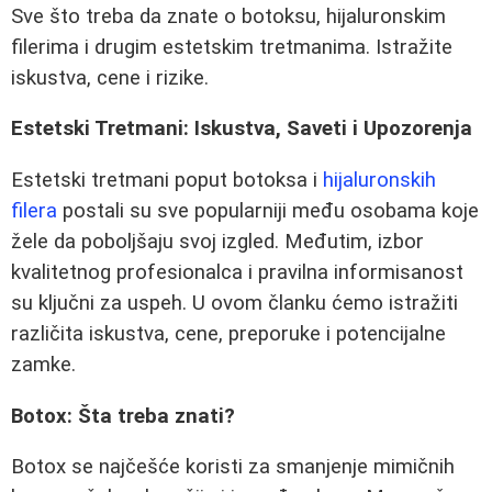
Sve što treba da znate o botoksu, hijaluronskim
filerima i drugim estetskim tretmanima. Istražite
iskustva, cene i rizike.
Estetski Tretmani: Iskustva, Saveti i Upozorenja
Estetski tretmani poput botoksa i
hijaluronskih
filera
postali su sve popularniji među osobama koje
žele da poboljšaju svoj izgled. Međutim, izbor
kvalitetnog profesionalca i pravilna informisanost
su ključni za uspeh. U ovom članku ćemo istražiti
različita iskustva, cene, preporuke i potencijalne
zamke.
Botox: Šta treba znati?
Botox se najčešće koristi za smanjenje mimičnih