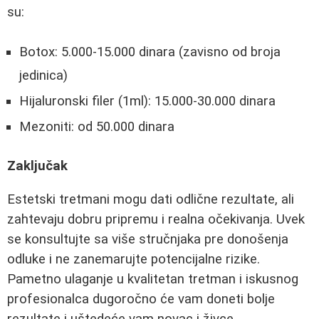
su:
Botox: 5.000-15.000 dinara (zavisno od broja
jedinica)
Hijaluronski filer (1ml): 15.000-30.000 dinara
Mezoniti: od 50.000 dinara
Zaključak
Estetski tretmani mogu dati odlične rezultate, ali
zahtevaju dobru pripremu i realna očekivanja. Uvek
se konsultujte sa više stručnjaka pre donošenja
odluke i ne zanemarujte potencijalne rizike.
Pametno ulaganje u kvalitetan tretman i iskusnog
profesionalca dugoročno će vam doneti bolje
rezultate i uštedeće vam novac i živce.