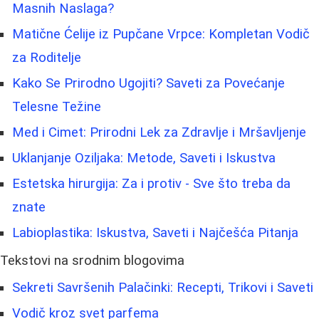
Masnih Naslaga?
Matične Ćelije iz Pupčane Vrpce: Kompletan Vodič
za Roditelje
Kako Se Prirodno Ugojiti? Saveti za Povećanje
Telesne Težine
Med i Cimet: Prirodni Lek za Zdravlje i Mršavljenje
Uklanjanje Oziljaka: Metode, Saveti i Iskustva
Estetska hirurgija: Za i protiv - Sve što treba da
znate
Labioplastika: Iskustva, Saveti i Najčešća Pitanja
Tekstovi na srodnim blogovima
Sekreti Savršenih Palačinki: Recepti, Trikovi i Saveti
Vodič kroz svet parfema