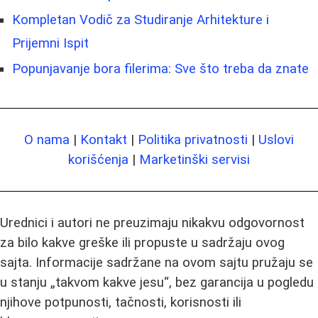
Kompletan Vodič za Studiranje Arhitekture i
Prijemni Ispit
Popunjavanje bora filerima: Sve što treba da znate
O nama
|
Kontakt
|
Politika privatnosti
|
Uslovi
korišćenja
|
Marketinški servisi
Urednici i autori ne preuzimaju nikakvu odgovornost
za bilo kakve greške ili propuste u sadržaju ovog
sajta. Informacije sadržane na ovom sajtu pružaju se
u stanju „takvom kakve jesu“, bez garancija u pogledu
njihove potpunosti, tačnosti, korisnosti ili