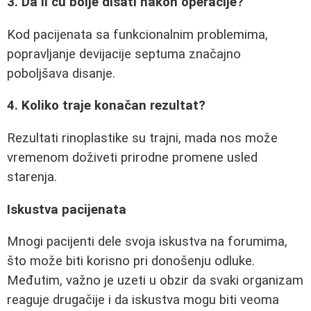
3. Da li ću bolje disati nakon operacije?
Kod pacijenata sa funkcionalnim problemima,
popravljanje devijacije septuma značajno
poboljšava disanje.
4. Koliko traje konačan rezultat?
Rezultati rinoplastike su trajni, mada nos može
vremenom doživeti prirodne promene usled
starenja.
Iskustva pacijenata
Mnogi pacijenti dele svoja iskustva na forumima,
što može biti korisno pri donošenju odluke.
Međutim, važno je uzeti u obzir da svaki organizam
reaguje drugačije i da iskustva mogu biti veoma