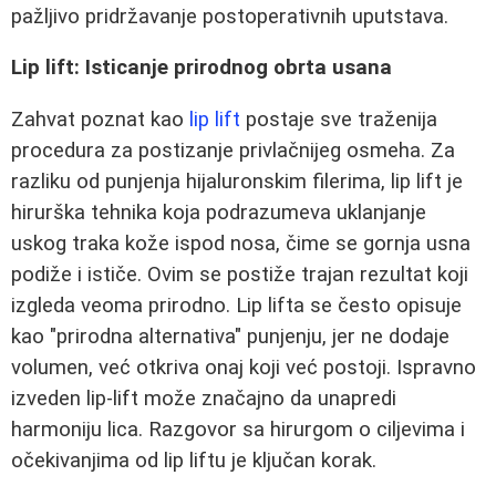
pažljivo pridržavanje postoperativnih uputstava.
Lip lift: Isticanje prirodnog obrta usana
Zahvat poznat kao
lip lift
postaje sve traženija
procedura za postizanje privlačnijeg osmeha. Za
razliku od punjenja hijaluronskim filerima, lip lift je
hirurška tehnika koja podrazumeva uklanjanje
uskog traka kože ispod nosa, čime se gornja usna
podiže i ističe. Ovim se postiže trajan rezultat koji
izgleda veoma prirodno. Lip lifta se često opisuje
kao "prirodna alternativa" punjenju, jer ne dodaje
volumen, već otkriva onaj koji već postoji. Ispravno
izveden lip-lift može značajno da unapredi
harmoniju lica. Razgovor sa hirurgom o ciljevima i
očekivanjima od lip liftu je ključan korak.