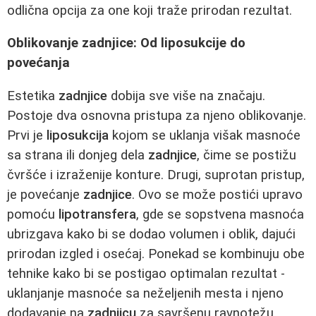
odlična opcija za one koji traže prirodan rezultat.
Oblikovanje zadnjice: Od liposukcije do
povećanja
Estetika
zadnjice
dobija sve više na značaju.
Postoje dva osnovna pristupa za njeno oblikovanje.
Prvi je
liposukcija
kojom se uklanja višak masnoće
sa strana ili donjeg dela
zadnjice
, čime se postižu
čvršće i izraženije konture. Drugi, suprotan pristup,
je povećanje
zadnjice
. Ovo se može postići upravo
pomoću
lipotransfera
, gde se sopstvena masnoća
ubrizgava kako bi se dodao volumen i oblik, dajući
prirodan izgled i osećaj. Ponekad se kombinuju obe
tehnike kako bi se postigao optimalan rezultat -
uklanjanje masnoće sa neželjenih mesta i njeno
dodavanje na
zadnjicu
za savršenu ravnotežu.