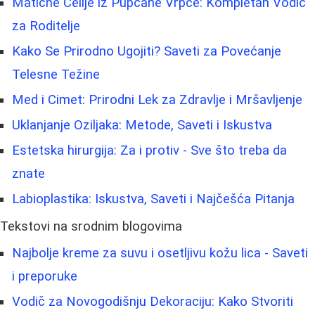
Matične Ćelije iz Pupčane Vrpce: Kompletan Vodič
za Roditelje
Kako Se Prirodno Ugojiti? Saveti za Povećanje
Telesne Težine
Med i Cimet: Prirodni Lek za Zdravlje i Mršavljenje
Uklanjanje Oziljaka: Metode, Saveti i Iskustva
Estetska hirurgija: Za i protiv - Sve što treba da
znate
Labioplastika: Iskustva, Saveti i Najčešća Pitanja
Tekstovi na srodnim blogovima
Najbolje kreme za suvu i osetljivu kožu lica - Saveti
i preporuke
Vodič za Novogodišnju Dekoraciju: Kako Stvoriti