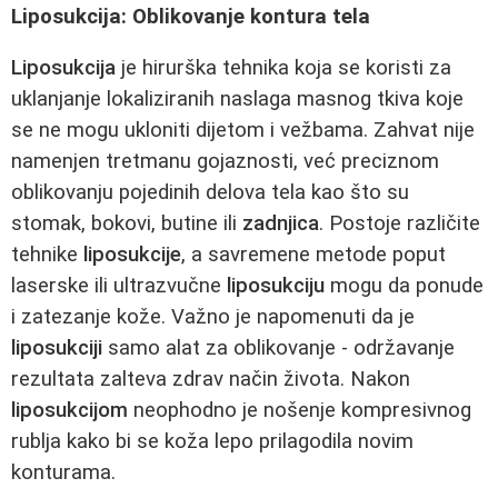
Liposukcija: Oblikovanje kontura tela
Liposukcija
je hirurška tehnika koja se koristi za
uklanjanje lokaliziranih naslaga masnog tkiva koje
se ne mogu ukloniti dijetom i vežbama. Zahvat nije
namenjen tretmanu gojaznosti, već preciznom
oblikovanju pojedinih delova tela kao što su
stomak, bokovi, butine ili
zadnjica
. Postoje različite
tehnike
liposukcije
, a savremene metode poput
laserske ili ultrazvučne
liposukciju
mogu da ponude
i zatezanje kože. Važno je napomenuti da je
liposukciji
samo alat za oblikovanje - održavanje
rezultata zalteva zdrav način života. Nakon
liposukcijom
neophodno je nošenje kompresivnog
rublja kako bi se koža lepo prilagodila novim
konturama.