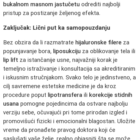
bukalnom masnom jastučetu
odrediti najbolji
pristup za postizanje željenog efekta.
Zaključak: Lični put ka samopouzdanju
Bez obzira da li razmatrate
hijaluronske filere
za
popunjavanje bora,
liposukciju
za oblikovanje tela ili
lip lift
za istančanije usne, najvažniji korak je
temeljno istraživanje i konsultacija sa akreditiranim
i iskusnim stručnjakom. Svako telo je jedinstveno, a
cilj savremene estetske medicine je da kroz
procedure poput
lipotransfera
ili
korekcije stidnih
usana
pomogne pojedincima da ostvare najbolju
verziju sebe, očuvajući pri tome prirodan izgled i
promovišući fizicki i emocionalni blagostan. Uložite
vreme da pronađete pravog doktora koji će
saslušati vaše želje, realno objasniti šta se može