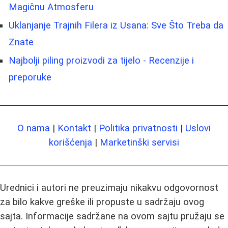
Magičnu Atmosferu
Uklanjanje Trajnih Filera iz Usana: Sve Što Treba da
Znate
Najbolji piling proizvodi za tijelo - Recenzije i
preporuke
O nama
|
Kontakt
|
Politika privatnosti
|
Uslovi
korišćenja
|
Marketinški servisi
Urednici i autori ne preuzimaju nikakvu odgovornost
za bilo kakve greške ili propuste u sadržaju ovog
sajta. Informacije sadržane na ovom sajtu pružaju se