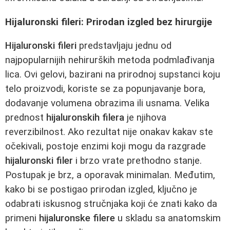
Hijaluronski fileri: Prirodan izgled bez hirurgije
Hijaluronski fileri
predstavljaju jednu od
najpopularnijih nehirurških metoda podmlađivanja
lica. Ovi gelovi, bazirani na prirodnoj supstanci koju
telo proizvodi, koriste se za popunjavanje bora,
dodavanje volumena obrazima ili usnama. Velika
prednost
hijaluronskih filera
je njihova
reverzibilnost. Ako rezultat nije onakav kakav ste
očekivali, postoje enzimi koji mogu da razgrade
hijaluronski filer
i brzo vrate prethodno stanje.
Postupak je brz, a oporavak minimalan. Međutim,
kako bi se postigao prirodan izgled, ključno je
odabrati iskusnog stručnjaka koji će znati kako da
primeni
hijaluronske filere
u skladu sa anatomskim