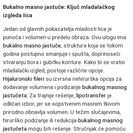
Bukalno masno jastuče: Ključ mladalačkog
izgleda lica
Jedan od glavnih pokazatelja mladosti lica je
punoća i volumen u predelu obraza. Ovu ulogu ima
bukalno masno jastuče
, struktura koja se tokom
godina postupno smanjuje i spušta, doprinoseći
stvaranju bora i gubitku konture. Kako bi se vratio
mladalački izgled, postoje različite opcije.
Hijaluronski fileri
su izvrsna nehirurška opcija za
dodavanje volumena i podizanje
bukalnog masnog
jastučeta
. Za trajnije rešenje,
lipotransfer
je
odličan izbor, jer se sopstvenim masnim tkivom
prirodno obnavlja volumen. U težim slučajevima,
hirurško podizanje ili redukcija
bukalnog masnog
jastučeta
mogu biti rešenje. Stručnjak će pomoću