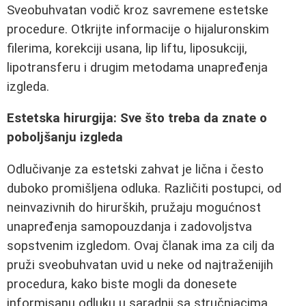
Sveobuhvatan vodič kroz savremene estetske
procedure. Otkrijte informacije o hijaluronskim
filerima, korekciji usana, lip liftu, liposukciji,
lipotransferu i drugim metodama unapređenja
izgleda.
Estetska hirurgija: Sve što treba da znate o
poboljšanju izgleda
Odlučivanje za estetski zahvat je lična i često
duboko promišljena odluka. Različiti postupci, od
neinvazivnih do hirurških, pružaju mogućnost
unapređenja samopouzdanja i zadovoljstva
sopstvenim izgledom. Ovaj članak ima za cilj da
pruži sveobuhvatan uvid u neke od najtraženijih
procedura, kako biste mogli da donesete
informisanu odluku u saradnji sa stručnjacima.