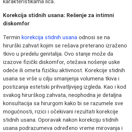
karakteristikama lica.
Korekcija stidnih usana: Rešenje za intimni
diskomfor
Termin
korekcija stidnih usana
odnosi se na
hirurški zahvat kojim se rešava preterano izraženo
tkivo u predelu genitalija. Ovo stanje može da
izazove fizički diskomfor, otežava nošenje uske
odeće ili ometa fizičku aktivnost. Korekcije stidnih
usana se vrše u cilju smanjenja volumena tkiva i
postizanja estetski prihvatljivijeg izgleda. Kao i kod
svakog hirurškog zahvata, neophodna je detaljna
konsultacija sa hirurgom kako bi se razumele sve
mogućnosti, rizici i očekivani rezultati korekcije
stidnih usana. Oporavak nakon korekciju stidnih
usana podrazumeva određeno vreme mirovanja i