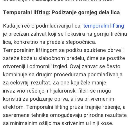
Temporalni lifting: Podizanje gornjeg dela lica
Kada je reč o podmlađivanju lica,
temporalni lifting
je precizan zahvat koji se fokusira na gornju trećinu
lica, konkretno na predela slepoočnica.
Temporalnim liftingom se podižu spuštene obrve i
zateže koža u slabočnom predelu, čime se postiže
otvoreniji i odmorniji izgled. Ovaj zahvat se često
kombinuje sa drugim procedurama podmlađivanja
za celovitiji rezultat. Za one koji žele manje
invazivno rešenje, i hijaluronski fileri se mogu
koristiti za podizanje obrva, ali sa privremenim
efektom. Temporalni lifting pruža trajnije rešenje, a
savremene tehnike omogućavaju prirodne rezultate
sa minimalnim ožiljcima skrivenim u liniji kose.