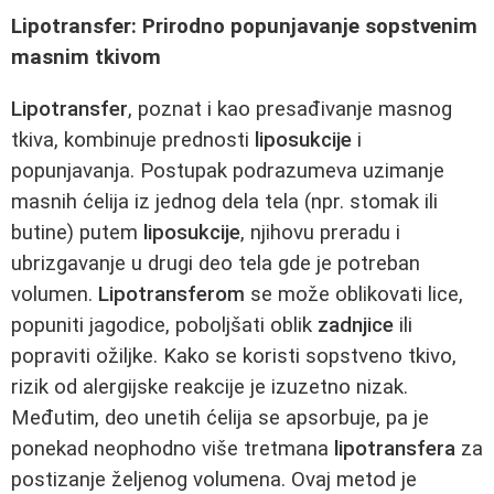
Lipotransfer: Prirodno popunjavanje sopstvenim
masnim tkivom
Lipotransfer
, poznat i kao presađivanje masnog
tkiva, kombinuje prednosti
liposukcije
i
popunjavanja. Postupak podrazumeva uzimanje
masnih ćelija iz jednog dela tela (npr. stomak ili
butine) putem
liposukcije
, njihovu preradu i
ubrizgavanje u drugi deo tela gde je potreban
volumen.
Lipotransferom
se može oblikovati lice,
popuniti jagodice, poboljšati oblik
zadnjice
ili
popraviti ožiljke. Kako se koristi sopstveno tkivo,
rizik od alergijske reakcije je izuzetno nizak.
Međutim, deo unetih ćelija se apsorbuje, pa je
ponekad neophodno više tretmana
lipotransfera
za
postizanje željenog volumena. Ovaj metod je