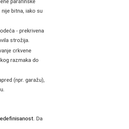
šene parafinske
nije bitna, iako su
 odeća - prekrivena
ila strožija.
vanje crkvene
nskog razmaka do
pred (npr. garažu),
u.
nedefinisanost
. Da