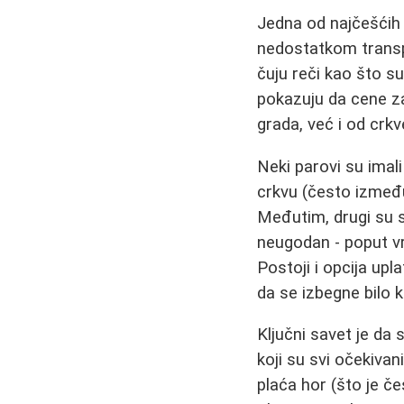
Jedna od najčešćih 
nedostatkom transpa
čuju reči kao što su
pokazuju da cene 
grada, već i od crk
Neki parovi su imali
crkvu (često između 
Međutim, drugi su s
neugodan - poput v
Postoji i opcija upl
da se izbegne bilo k
Ključni savet je da 
koji su svi očekivani
plaća hor (što je č