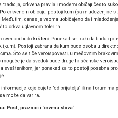
 tradicija, crkvena pravila i moderni običaji često suko
. Po crkvenom običaju, postoji
kum
(sa mladoženjine st
. Međutim, danas je veoma uobičajeno da i mladoženja
što crkva uglavnom tolerira.
da svedoci budu
kršteni
. Ponekad se traži da budu i pr
ok (kum). Postoji zabrana da kum bude osoba u direk
ima. Što se tiče veroispovesti, u mešovitim brakovim
) moguće je da svedok bude druge hrišćanske veroispove
sa sveštenikom, jer ponekad za to postoji posebna pro
je.
 informacije koje čujete "od prijatelja" ili na forumima
aksa može da varira.
: Post, praznici i "crvena slova"