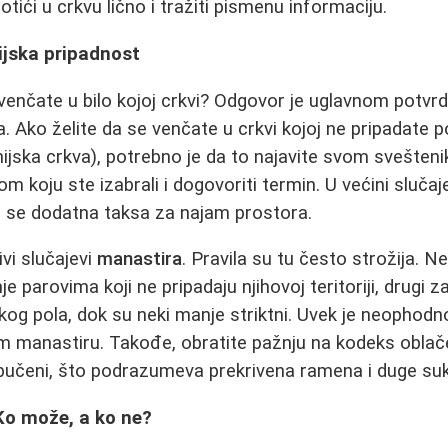
otići u crkvu lično i tražiti pismenu informaciju.
hijska pripadnost
venčate u bilo kojoj crkvi? Odgovor je uglavnom potvrda
Ako želite da se venčate u crkvi kojoj ne pripadate po 
jska crkva), potrebno je da to najavite svom svešteni
om koju ste izabrali i dogovoriti termin. U većini slučaj
a se dodatna taksa za najam prostora.
vi slučajevi
manastira
. Pravila su tu često strožija. N
e parovima koji ne pripadaju njihovoj teritoriji, drugi 
kog pola, dok su neki manje striktni. Uvek je neophodno
m manastiru. Takođe, obratite pažnju na kodeks oblače
bučeni, što podrazumeva prekrivena ramena i duge suk
Ko može, a ko ne?