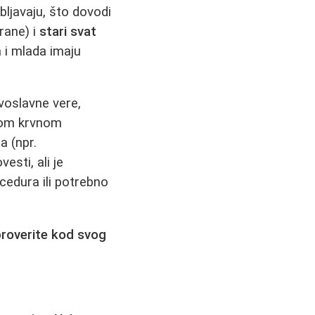
bljavaju, što dovodi
rane) i
stari svat
 i mlada imaju
avoslavne vere,
tnom krvnom
a (npr.
sti, ali je
cedura ili potrebno
proverite kod svog