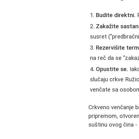
Budite direktni.
P
Zakažite sastan
susret ("predbračni 
Rezervišite term
na reč da se "zakaz
Opustite se.
Iako
slučaju crkve Ružice
venčate sa osobom 
Crkveno venčanje bi
pripremom, otvoren
suštinu ovog čina -