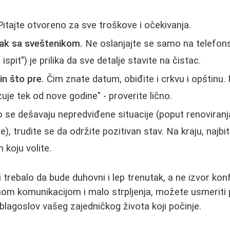
itajte otvoreno za sve troškove i očekivanja.
ak sa sveštenikom.
Ne oslanjajte se samo na telefonsk
ispit") je prilika da sve detalje stavite na čistac.
in što pre.
Čim znate datum, obiđite i crkvu i opštinu.
uje tek od nove godine" - proverite lično.
 se dešavaju nepredviđene situacije (poput renoviranj
), trudite se da održite pozitivan stav. Na kraju, najbit
koju volite.
 trebalo da bude duhovni i lep trenutak, a ne izvor kon
om komunikacijom i malo strpljenja, možete usmeriti 
 blagoslov vašeg zajedničkog života koji počinje.