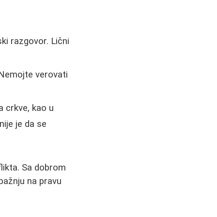
i razgovor. Lični
 Nemojte verovati
a crkve, kao u
nije je da se
flikta. Sa dobrom
pažnju na pravu