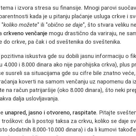
tema i izvora stresa su finansije. Mnogi parovi suočav
rentnosti kada je u pitanju plaćanje usluga crkve i s
 "
koliko možete
" ili "
obično se daje
", što stvara veliku 
za
crkveno venčanje
mogu drastično da variraju, ne sa
ve do crkve, pa čak i od sveštenika do sveštenika.
 pozitivna iskustva gde su dobili jasnu informaciju o fik
4.000 i 8.000 dinara ako nije parohijska crkva), plus p
e susreli sa situacijama gde su cifre bile znatno veće,
raćanja koverti na samom venčanju uz napomenu da izn
ate na račun patrijaršije (oko 8.000 dinara), što neki p
akva dalja uslovljavanja.
se
unapred, jasno i otvoreno, raspitate
. Pitajte svešten
 troškovi: da li postoji taksa za crkvu, koliko se daje sv
esto dodatnih 8.000-10.000 dinara) i da li kumovi takođ