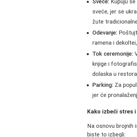
Sveće:
Kupuju se 
sveće, jer se ukr
žute tradicionalne
Odevanje:
Poštujt
ramena i dekoltei,
Tok ceremonije:
V
knjige i fotograf
dolaska u restora
Parking:
Za popula
jer će pronalaženj
Kako izbeći stres i
Na osnovu brojnih i
biste to izbegli: