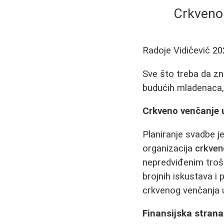
Crkveno 
Radoje Vidičević
20
Sve što treba da zna
budućih mladenaca, 
Crkveno venčanje u
Planiranje svadbe je
organizacija
crkven
nepredviđenim troš
brojnih iskustava i
crkvenog venčanja u 
Finansijska strana: