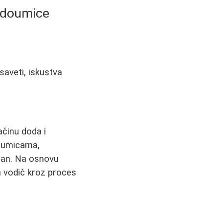
Nedoumice
saveti, iskustva
ačinu doda i
doumicama,
dan. Na osnovu
n vodič kroz proces