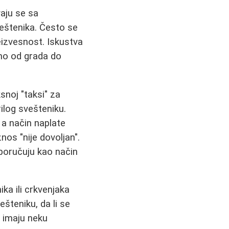
aju se sa
veštenika. Često se
neizvesnost. Iskustva
mo od grada do
snoj "taksi" za
rilog svešteniku.
 a način naplate
os "nije dovoljan".
reporučuju kao način
ika ili crkvenjaka
ešteniku, da li se
e imaju neku