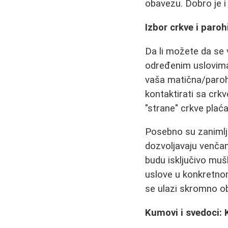
obavezu. Dobro je i 
Izbor crkve i paro
Da li možete da se 
određenim uslovima. 
vaša matična/parohi
kontaktirati sa crkv
"strane" crkve plać
Posebno su zanimlji
dozvoljavaju venčanj
budu isključivo muš
uslove u konkretno
se ulazi skromno o
Kumovi i svedoci: 