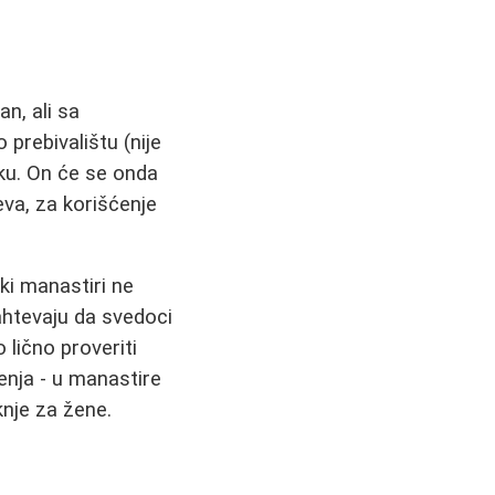
n, ali sa
prebivalištu (nije
ku. On će se onda
eva, za korišćenje
eki manastiri ne
zahtevaju da svedoci
 lično proveriti
nja - u manastire
nje za žene.