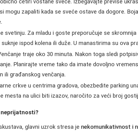
obično četiri voštane sveće. Izbegavajte previše ukra
asi mogu zapaliti kada se sveće ostave da dogore. Boja 
.
e svetinju. Za mladu i goste preporučuje se skromnija
 suknje ispod kolena ili duže. U manastirima su ova prav
enčanje traje oko 30 minuta. Nakon toga sledi potpisi
isanje. Planirajte vreme tako da imate dovoljno vreme
n ili građanskog venčanja.
rne crkve u centrima gradova, obezbedite parking una
e mesta na ulici biti izazov, naročito za veći broj gostij
 neprijatnosti?
skustava, glavni uzrok stresa je
nekomunikativnost i 