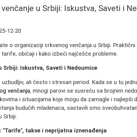
venčanje u Srbiji: Iskustva, Saveti i 
25-12-20
te o organizaciji crkvenog venčanja u Srbiji. Praktični 
tarife, običaji i kako izbeći najčešće probleme.
 Srbiji: Iskustva, Saveti i Nedoumice
 uzbudljiv, ali često i stresan period. Kada se u tu jedn
og venčanja
, mnogi parovi se susreću sa brojnim ne
kovima i situacijama koje mogu da zamagle i najlepši 
 pitanja budućih mladenaca, sastavili smo sveobuhvata
Srbiji.
 "Tarife", takse i neprijatna iznenađenja