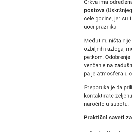
Crkva ima određena 
postova
(Uskršnjeg
cele godine, jer su
uoči praznika.
Međutim, ništa nije
ozbiljnih razloga, 
petkom. Odobrenje n
venčanje na
zadušn
pa je atmosfera u c
Preporuka je da pri
kontaktirate željenu
naročito u subotu.
Praktični saveti z