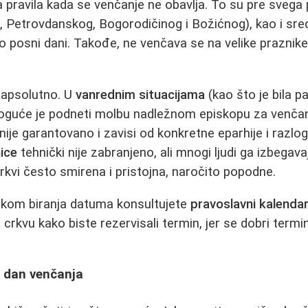
pravila kada se venčanje ne obavlja. To su pre svega 
, Petrovdanskog, Bogorodičinog i Božićnog), kao i sre
 to posni dani. Takođe, ne venčava se na velike praznik
 apsolutno. U
vanrednim situacijama
(kao što je bila pa
moguće je podneti molbu nadležnom episkopu za venčanj
ije garantovano i zavisi od konkretne eparhije i razlo
ice
tehnički nije zabranjeno, ali mnogi ljudi ga izbegava
rkvi često smirena i pristojna, naročito popodne.
likom biranja datuma konsultujete
pravoslavni kalenda
 crkvu kako biste rezervisali termin, jer se dobri termi
a dan venčanja