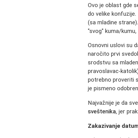
Ovo je oblast gde se
do velike konfuzije
(sa mladine strane)
"svog" kuma/kumu, 
Osnovni uslovi su 
naročito prvi sved
srodstvu sa mladenc
pravoslavac-katolik
potrebno proveriti 
je pismeno odobren
Najvažnije je da sve
sveštenika
, jer pr
Zakazivanje datuma