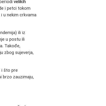
periodi
velikih
de i petci tokom
e i u nekim crkvama
ndemija) ili iz
e u postu ili
ga. Takođe,
ju zbog sujeverja,
r
i što pre
ni brzo zauzimaju,