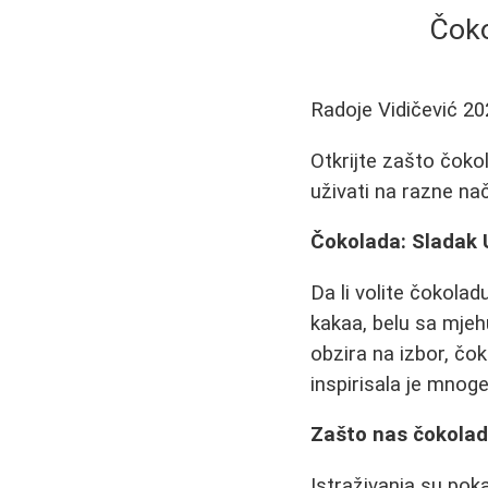
Čoko
Radoje Vidičević
20
Otkrijte zašto čoko
uživati na razne nač
Čokolada: Sladak 
Da li volite čokol
kakaa, belu sa mjehu
obzira na izbor, čo
inspirisala je mnog
Zašto nas čokolad
Istraživanja su pok