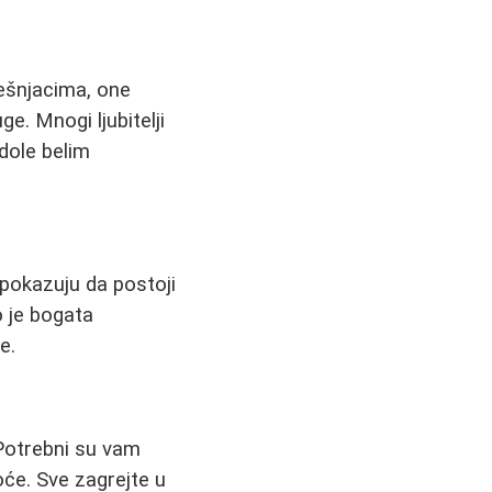
lešnjacima, one
. Mnogi ljubitelji
dole belim
 pokazuju da postoji
o je bogata
e.
 Potrebni su vam
oće. Sve zagrejte u