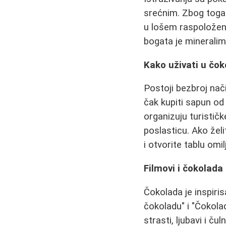
srećnim. Zbog toga
u lošem raspoložen
bogata je mineral
Kako uživati u čok
Postoji bezbroj nači
čak kupiti sapun od 
organizuju turistič
poslasticu. Ako želi
i otvorite tablu omi
Filmovi i čokolada
Čokolada je inspiri
čokoladu" i "Čokola
strasti, ljubavi i ču