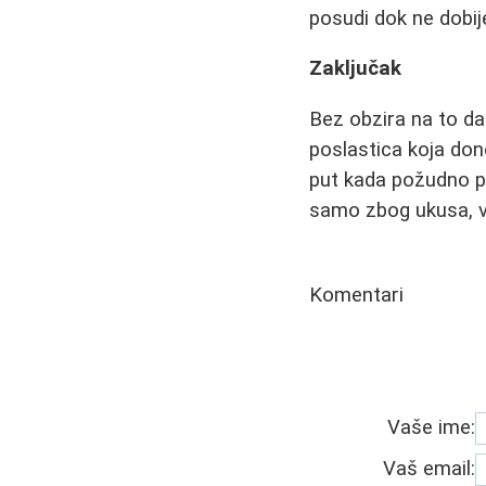
posudi dok ne dobij
Zaključak
Bez obzira na to da 
poslastica koja don
put kada požudno p
samo zbog ukusa, v
Komentari
Vaše ime:
Vaš email: