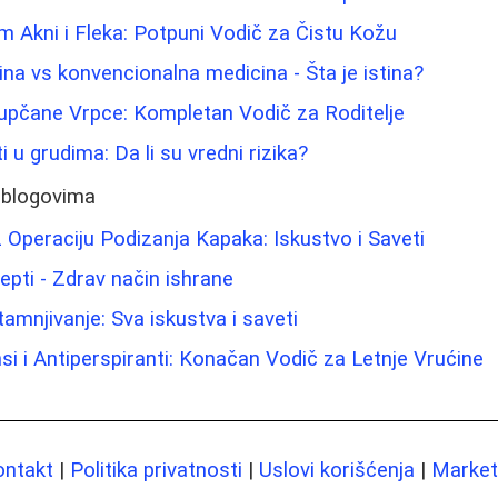
m Akni i Fleka: Potpuni Vodič za Čistu Kožu
ina vs konvencionalna medicina - Šta je istina?
Pupčane Vrpce: Kompletan Vodič za Roditelje
i u grudima: Da li su vredni rizika?
 blogovima
 Operaciju Podizanja Kapaka: Iskustvo i Saveti
epti - Zdrav način ishrane
njivanje: Sva iskustva i saveti
si i Antiperspiranti: Konačan Vodič za Letnje Vrućine
ontakt
|
Politika privatnosti
|
Uslovi korišćenja
|
Marketi