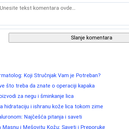
Slanje komentara
rmatolog: Koji Stručnjak Vam je Potreban?
Sve što treba da znate o operaciji kapaka
roizvodi za negu i šminkanje lica
za hidrataciju i ishranu kože lica tokom zime
aluronom: Najčešća pitanja i saveti
a Masnu i Mešovitu Kožu: Saveti i Preporuke