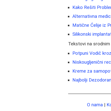
Kako Rešiti Proble
Alternativna medic
Matične Ćelije iz 
Silikonski implantat
Tekstovi na srodnim
Potpuni Vodič kroz
Niskougljenični rec
Kreme za samopotam
Najbolji Dezodoran
O nama
|
K