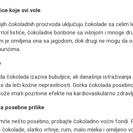
ce koje svi vole
ijih čokoladnih proizvoda uključuju čokolade sa celim 
ol listiće, čokoladne bonbone sa višnjom i mnoge druge
im je omiljena ona sa jagodom, dok drugi ne mogu da o
hurićima.
e
a čokolada izaziva bubuljice, ali današnja istraživanja
e da leči kožne nepravilnosti. Gorka čokolada posebn
ože imati pozitivne efekte na kardiovaskularno zdravlj
a posebne prilike
emite nešto posebno, probajte čokoladno-voćni fondi.
 čokolade, slatko vrhnje, rum, malo mleka i omiljeno v