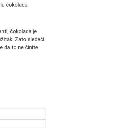
lu čokoladu.
anti, čokolada je
žitak. Zato sledeći
 da to ne činite