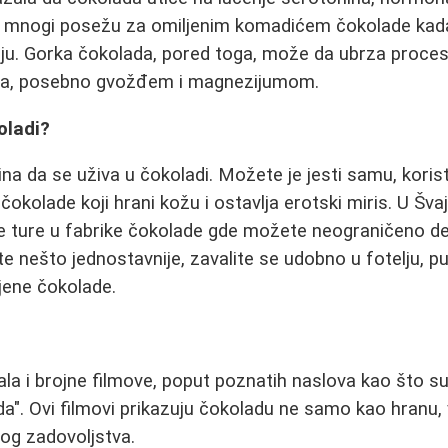
 mnogi posežu za omiljenim komadićem čokolade kada
ju. Gorka čokolada, pored toga, može da ubrza proces 
ima, posebno gvožđem i magnezijumom.
oladi?
na da se uživa u čokoladi. Možete je jesti samu, koristiti
čokolade koji hrani kožu i ostavlja erotski miris. U Šva
ke ture u fabrike čokolade gde možete neograničeno de
te nešto jednostavnije, zavalite se udobno u fotelju, p
ljene čokolade.
sala i brojne filmove, poput poznatih naslova kao što s
da". Ovi filmovi prikazuju čokoladu ne samo kao hranu,
lnog zadovoljstva.