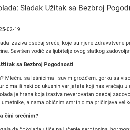
lada: Sladak Užitak sa Bezbroj Pogod
25-02-19
lada izaziva osećaj sreće, koje su njene zdravstvene pr
ine. Savršen vodič za ljubitelje ovog slatkog zadovoljs
Užitak sa Bezbroj Pogodnosti
adu? Mlečnu sa lešnicima i suvim grožđem, gorku sa vi
rićima ili neki od ukusnih varijeteta koji nas vraćaju u
kolada je hrana koja izaziva neverovatan osećaj zadovo
e umetnike, a nama običnim smrtnicima pričinjava velik
a čini srećnim?
azala da čokolada utiče na lučenje serotonina, hormona