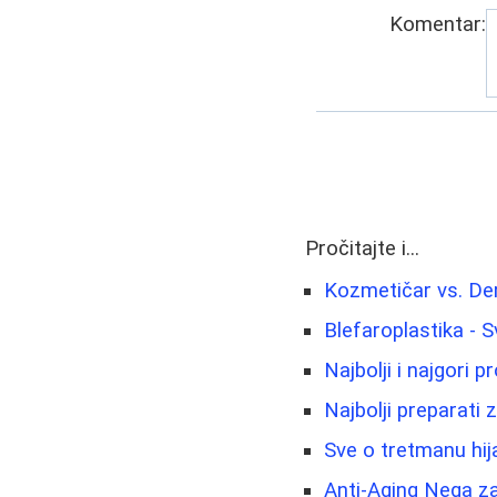
Komentar:
Pročitajte i...
Kozmetičar vs. De
Blefaroplastika - 
Najbolji i najgori p
Najbolji preparati 
Sve o tretmanu hij
Anti-Aging Nega z