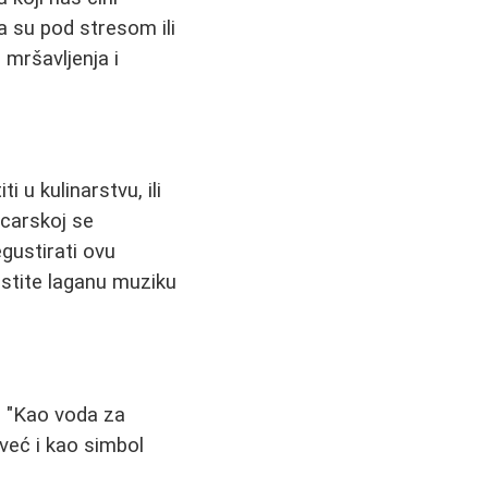
 su pod stresom ili
mršavljenja i
 u kulinarstvu, ili
jcarskoj se
gustirati ovu
ustite laganu muziku
u "Kao voda za
 već i kao simbol