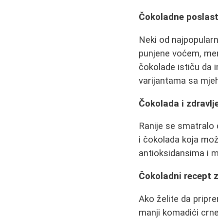
Čokoladne poslasti
Neki od najpopularn
punjene voćem, ment
čokolade ističu da 
varijantama sa mje
Čokolada i zdravlj
Ranije se smatralo d
i čokolada koja mož
antioksidansima i m
Čokoladni recept z
Ako želite da pripr
manji komadići crne