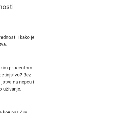
nosti
ednosti i kako je
tva.
sokim procentom
 detinjstvo? Bez
ljstva na nepcu i
o uživanje.
 koji nas čini