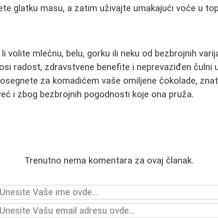
ete glatku masu, a zatim uživajte umakajući voće u top
li volite mlečnu, belu, gorku ili neku od bezbrojnih varij
osi radost, zdravstvene benefite i neprevaziđen čulni u
osegnete za komadićem vaše omiljene čokolade, znate
eć i zbog bezbrojnih pogodnosti koje ona pruža.
Trenutno nema komentara za ovaj članak.