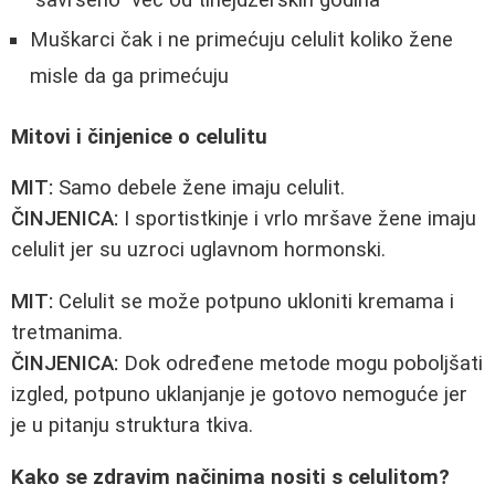
"savršeno" već od tinejdžerskih godina
Muškarci čak i ne primećuju celulit koliko žene
misle da ga primećuju
Mitovi i činjenice o celulitu
MIT:
Samo debele žene imaju celulit.
ČINJENICA:
I sportistkinje i vrlo mršave žene imaju
celulit jer su uzroci uglavnom hormonski.
MIT:
Celulit se može potpuno ukloniti kremama i
tretmanima.
ČINJENICA:
Dok određene metode mogu poboljšati
izgled, potpuno uklanjanje je gotovo nemoguće jer
je u pitanju struktura tkiva.
Kako se zdravim načinima nositi s celulitom?