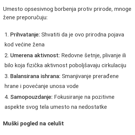
Umesto opsesivnog borbenja protiv prirode, mnoge
žene preporučuju:
Prihvatanje:
Shvatiti da je ovo prirodna pojava
kod većine žena
Umerena aktivnost:
Redovne šetnje, plivanje ili
bilo koja fizička aktivnost poboljšavaju cirkulaciju
Balansirana ishrana:
Smanjivanje prerađene
hrane i povećanje unosa vode
Samopouzdanje:
Fokusiranje na pozitivne
aspekte svog tela umesto na nedostatke
Muški pogled na celulit