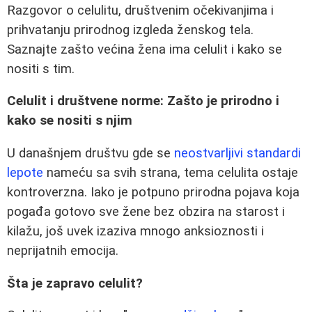
Razgovor o celulitu, društvenim očekivanjima i
prihvatanju prirodnog izgleda ženskog tela.
Saznajte zašto većina žena ima celulit i kako se
nositi s tim.
Celulit i društvene norme: Zašto je prirodno i
kako se nositi s njim
U današnjem društvu gde se
neostvarljivi standardi
lepote
nameću sa svih strana, tema celulita ostaje
kontroverzna. Iako je potpuno prirodna pojava koja
pogađa gotovo sve žene bez obzira na starost i
kilažu, još uvek izaziva mnogo anksioznosti i
neprijatnih emocija.
Šta je zapravo celulit?