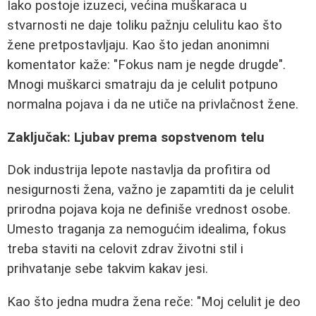
Iako postoje izuzeci, većina muškaraca u
stvarnosti ne daje toliku pažnju celulitu kao što
žene pretpostavljaju. Kao što jedan anonimni
komentator kaže: "Fokus nam je negde drugde".
Mnogi muškarci smatraju da je celulit potpuno
normalna pojava i da ne utiče na privlačnost žene.
Zaključak: Ljubav prema sopstvenom telu
Dok industrija lepote nastavlja da profitira od
nesigurnosti žena, važno je zapamtiti da je celulit
prirodna pojava koja ne definiše vrednost osobe.
Umesto traganja za nemogućim idealima, fokus
treba staviti na celovit zdrav životni stil i
prihvatanje sebe takvim kakav jesi.
Kao što jedna mudra žena reče: "Moj celulit je deo