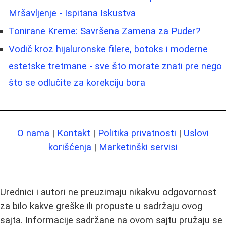
Mršavljenje - Ispitana Iskustva
Tonirane Kreme: Savršena Zamena za Puder?
Vodič kroz hijaluronske filere, botoks i moderne
estetske tretmane - sve što morate znati pre nego
što se odlučite za korekciju bora
O nama
|
Kontakt
|
Politika privatnosti
|
Uslovi
korišćenja
|
Marketinški servisi
Urednici i autori ne preuzimaju nikakvu odgovornost
za bilo kakve greške ili propuste u sadržaju ovog
sajta. Informacije sadržane na ovom sajtu pružaju se