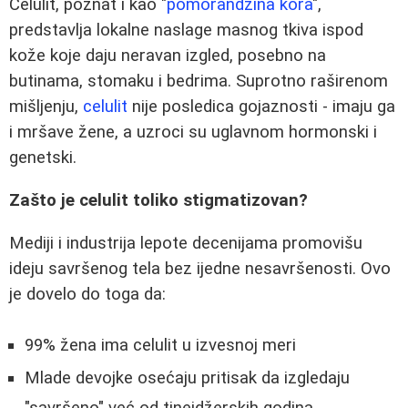
Celulit, poznat i kao "
pomorandžina kora
",
predstavlja lokalne naslage masnog tkiva ispod
kože koje daju neravan izgled, posebno na
butinama, stomaku i bedrima. Suprotno raširenom
mišljenju,
celulit
nije posledica gojaznosti - imaju ga
i mršave žene, a uzroci su uglavnom hormonski i
genetski.
Zašto je celulit toliko stigmatizovan?
Mediji i industrija lepote decenijama promovišu
ideju savršenog tela bez ijedne nesavršenosti. Ovo
je dovelo do toga da:
99% žena ima celulit u izvesnoj meri
Mlade devojke osećaju pritisak da izgledaju