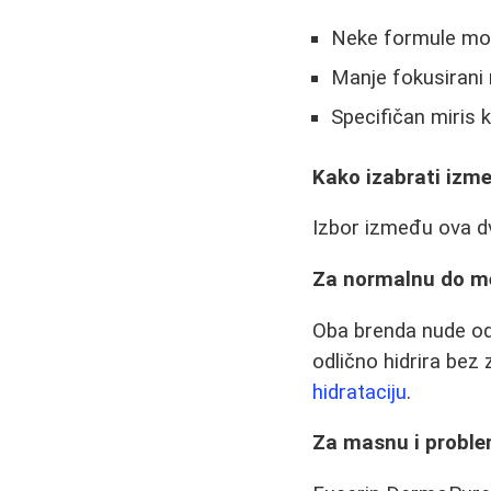
Neke formule mog
Manje fokusirani 
Specifičan miris 
Kako izabrati izm
Izbor između ova dv
Za normalnu do me
Oba brenda nude od
odlično hidrira bez
hidrataciju
.
Za masnu i proble