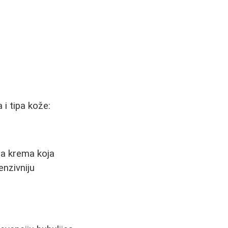
i tipa kože:
na krema koja
enzivniju