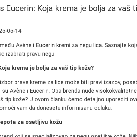
s Eucerin: Koja krema je bolja za vaš t
25-05-14
zmeđu Avène i Eucerin kremi za negu lica. Saznajte koj
ko izabrati pravu negu.
Koja krema je bolja za vaš tip kože?
izbor prave kreme za lice može biti pravi izazov, pose
su Avène i Eucerin. Oba brenda nude visokokvalitetne 
aš tip kože? U ovom članku ćemo detaljno uporediti ov
 pomoći vam da donesete informisanu odluku.
epota za osetljivu kožu
rend koji se specijalizovao za negu osetljive kože. Njih