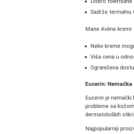
Dobro tolerisane 
Sadrže termalnu 
Mane Avène kremi:
Neke kreme mogu
Viša cena u odno
Ograničena dostu
Eucerin: Nemačka 
Eucerin je nemački 
probleme sa kožom. 
dermatoloških otkri
Najpopularniji proizv