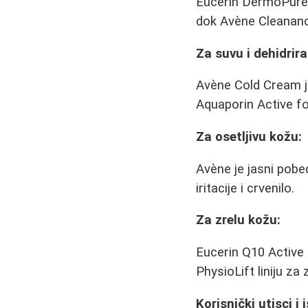
Eucerin DermoPure li
dok Avène Cleananc
Za suvu i dehidrir
Avène Cold Cream j
Aquaporin Active fo
Za osetljivu kožu:
Avène je jasni pobe
iritacije i crvenilo.
Za zrelu kožu:
Eucerin Q10 Active 
PhysioLift liniju za 
Korisnički utisci i