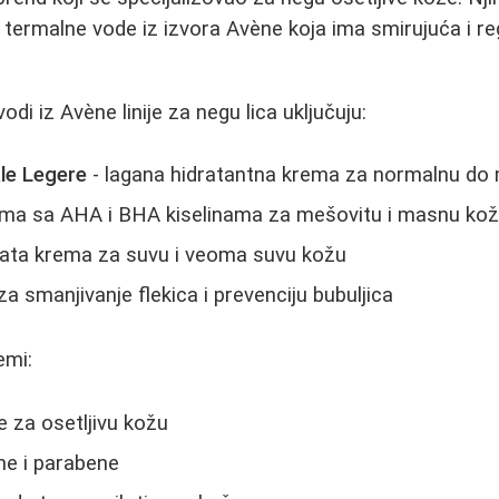
 termalne vode iz izvora Avène koja ima smirujuća i r
odi iz Avène linije za negu lica uključuju:
le Legere
- lagana hidratantna krema za normalnu do
ema sa AHA i BHA kiselinama za mešovitu i masnu ko
ata krema za suvu i veoma suvu kožu
a smanjivanje flekica i prevenciju bubuljica
emi:
 za osetljivu kožu
e i parabene