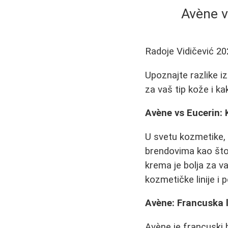
Avène v
Radoje Vidičević
20
Upoznajte razlike i
za vaš tip kože i ka
Avène vs Eucerin: 
U svetu kozmetike, 
brendovima kao što 
krema je bolja za v
kozmetičke linije i
Avène: Francuska l
Avène je francuski b