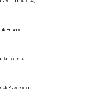
evenciju bubuljica,
dok Eucerin
m koja smiruje
, dok Avène ima