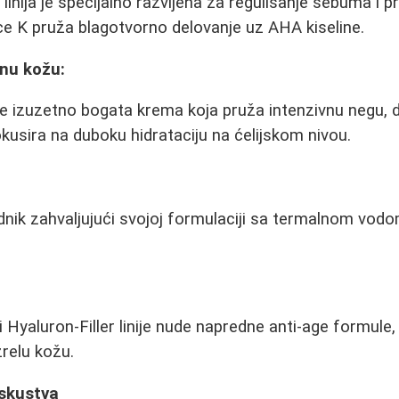
nija je specijalno razvijena za regulisanje sebuma i pr
e K pruža blagotvorno delovanje uz AHA kiseline.
anu kožu:
e izuzetno bogata krema koja pruža intenzivnu negu, 
kusira na duboku hidrataciju na ćelijskom nivou.
dnik zahvaljujući svojoj formulaciji sa termalnom vodo
i Hyaluron-Filler linije nude napredne anti-age formule
zrelu kožu.
 iskustva