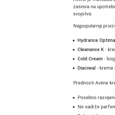
zasniva na upotrebi
svojstva.
Najpopularniji proizv
Hydrance Optima
Cleanance K
- kr
Cold Cream
- bog
Diacneal
- krema z
Prednosti Avène kr
Posebno razvijene
Ne sadrže parfem