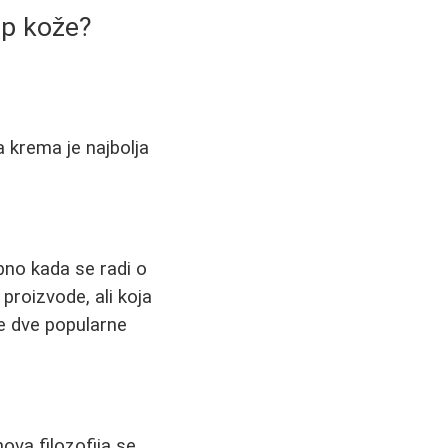
ip kože?
a krema je najbolja
bno kada se radi o
proizvode, ali koja
e dve popularne
ova filozofija se