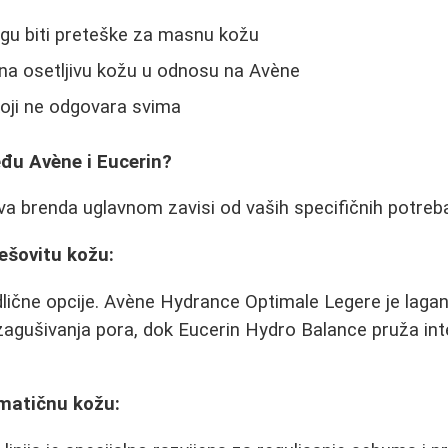
u biti preteške za masnu kožu
na osetljivu kožu u odnosu na Avène
koji ne odgovara svima
eđu Avène i Eucerin?
a brenda uglavnom zavisi od vaših specifičnih potreba 
šovitu kožu:
lične opcije. Avène Hydrance Optimale Legere je laga
 zagušivanja pora, dok Eucerin Hydro Balance pruža int
matičnu kožu: