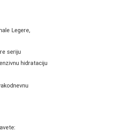
ale Legere,
e seriju
nzivnu hidrataciju
svakodnevnu
avete: