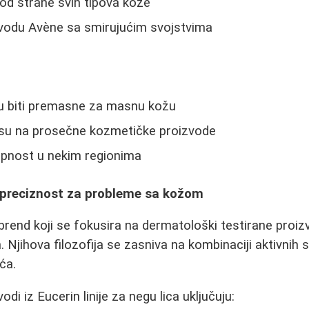
od strane svih tipova kože
vodu Avène sa smirujućim svojstvima
 biti premasne za masnu kožu
su na prosečne kozmetičke proizvode
pnost u nekim regionima
preciznost za probleme sa kožom
brend koji se fokusira na dermatološki testirane proizv
Njihova filozofija se zasniva na kombinaciji aktivnih s
ća.
odi iz Eucerin linije za negu lica uključuju: