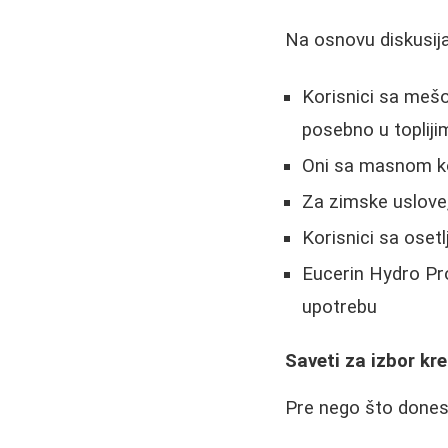
Na osnovu diskusija
Korisnici sa meš
posebno u toplij
Oni sa masnom k
Za zimske uslove,
Korisnici sa oset
Eucerin Hydro Pro
upotrebu
Saveti za izbor kr
Pre nego što donese