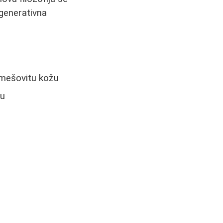
egenerativna
 mešovitu kožu
žu