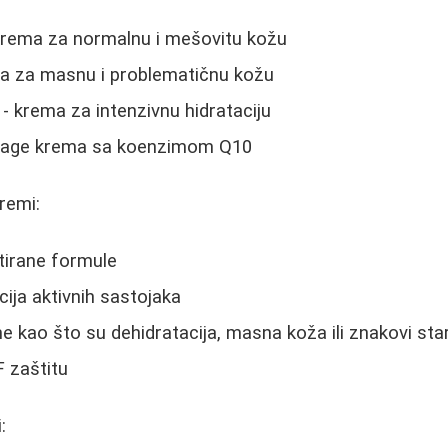
krema za normalnu i mešovitu kožu
ija za masnu i problematičnu kožu
- krema za intenzivnu hidrataciju
i-age krema sa koenzimom Q10
remi:
tirane formule
ija aktivnih sastojaka
 kao što su dehidratacija, masna koža ili znakovi sta
 zaštitu
: