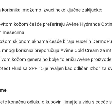
 korisnika, možemo izvući neke ključne zaključke:
ovitom kožom češće preferiraju Avène Hydrance Optim
im mesecima
ožom sklonom aknama češće biraju Eucerin DermoPur
 mnogi korisnici preporučuju Avène Cold Cream za inte
ljivom kožom generalno bolje tolerišu Avène proizvode
tect Fluid sa SPF 15 je hvaljen kao odličan izbor za 
eme
te konačnu odluku o kupovini, imajte u vidu sledeće s