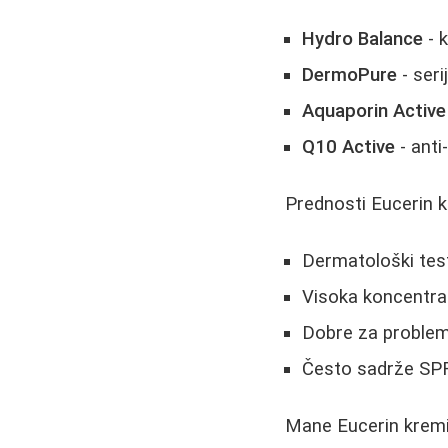
Hydro Balance
- 
DermoPure
- ser
Aquaporin Active
Q10 Active
- ant
Prednosti Eucerin k
Dermatološki tes
Visoka koncentrac
Dobre za probleme
Često sadrže SPF
Mane Eucerin kremi