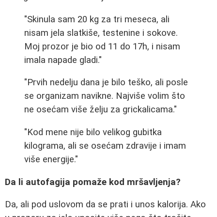
"Skinula sam 20 kg za tri meseca, ali
nisam jela slatkiše, testenine i sokove.
Moj prozor je bio od 11 do 17h, i nisam
imala napade gladi."
"Prvih nedelju dana je bilo teško, ali posle
se organizam navikne. Najviše volim što
ne osećam više želju za grickalicama."
"Kod mene nije bilo velikog gubitka
kilograma, ali se osećam zdravije i imam
više energije."
Da li autofagija pomaže kod mršavljenja?
Da, ali pod uslovom da se prati i unos kalorija. Ako