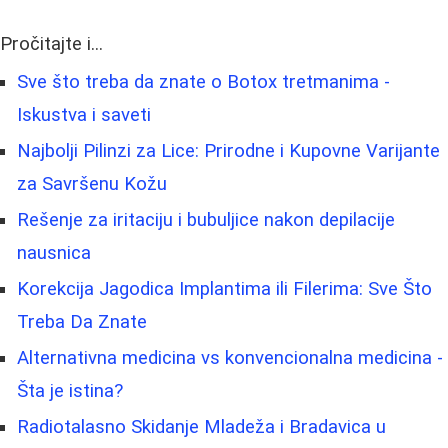
Pročitajte i...
Sve što treba da znate o Botox tretmanima -
Iskustva i saveti
Najbolji Pilinzi za Lice: Prirodne i Kupovne Varijante
za Savršenu Kožu
Rešenje za iritaciju i bubuljice nakon depilacije
nausnica
Korekcija Jagodica Implantima ili Filerima: Sve Što
Treba Da Znate
Alternativna medicina vs konvencionalna medicina -
Šta je istina?
Radiotalasno Skidanje Mladeža i Bradavica u