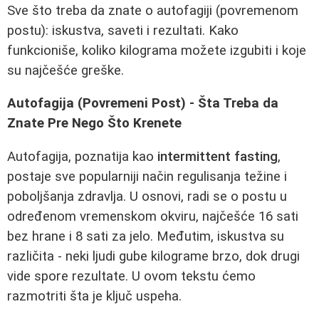
Sve što treba da znate o autofagiji (povremenom
postu): iskustva, saveti i rezultati. Kako
funkcioniše, koliko kilograma možete izgubiti i koje
su najčešće greške.
Autofagija (Povremeni Post) - Šta Treba da
Znate Pre Nego Što Krenete
Autofagija, poznatija kao
intermittent fasting
,
postaje sve popularniji način regulisanja težine i
poboljšanja zdravlja. U osnovi, radi se o postu u
određenom vremenskom okviru, najčešće 16 sati
bez hrane i 8 sati za jelo. Međutim, iskustva su
različita - neki ljudi gube kilograme brzo, dok drugi
vide spore rezultate. U ovom tekstu ćemo
razmotriti šta je ključ uspeha.