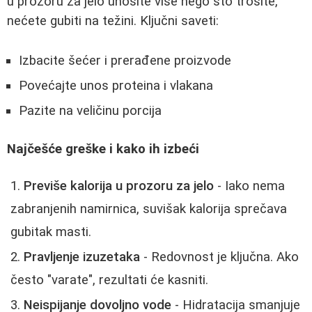
u prozoru za jelo unosite više nego što trošite,
nećete gubiti na težini. Ključni saveti:
Izbacite šećer i prerađene proizvode
Povećajte unos proteina i vlakana
Pazite na veličinu porcija
Najčešće greške i kako ih izbeći
Previše kalorija u prozoru za jelo
- Iako nema
zabranjenih namirnica, suvišak kalorija sprečava
gubitak masti.
Pravljenje izuzetaka
- Redovnost je ključna. Ako
često "varate", rezultati će kasniti.
Neispijanje dovoljno vode
- Hidratacija smanjuje