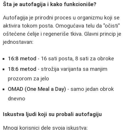
Šta je autofagija i kako funkcioniše?
Autofagija je prirodni proces u organizmu koji se
aktivira tokom posta. Omogućava telu da "očisti"
oštećene ćelije i regeneriše tkiva. Glavni princip je
jednostavan:
16:8 metod
- 16 sati posta, 8 sati za obroke
18:6 metod
- strožija varijanta sa manjim
prozorom za jelo
OMAD (One Meal a Day)
- samo jedan obrok
dnevno
Iskustva ljudi koji su probali autofagiju
Mnogi korisnici dele svoja iskustva: