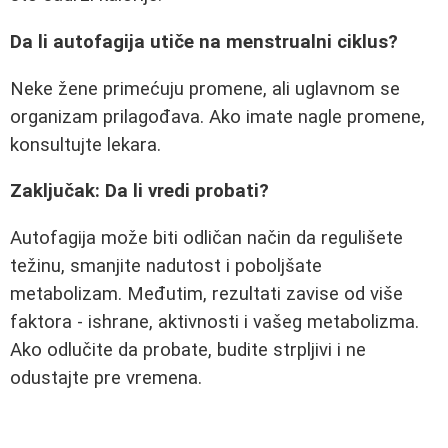
Da li autofagija utiče na menstrualni ciklus?
Neke žene primećuju promene, ali uglavnom se
organizam prilagođava. Ako imate nagle promene,
konsultujte lekara.
Zaključak: Da li vredi probati?
Autofagija može biti odličan način da regulišete
težinu, smanjite nadutost i poboljšate
metabolizam. Međutim, rezultati zavise od više
faktora - ishrane, aktivnosti i vašeg metabolizma.
Ako odlučite da probate, budite strpljivi i ne
odustajte pre vremena.