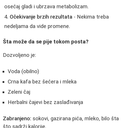
osećaj gladi i ubrzava metabolizam.
Očekivanje brzih rezultata
- Nekima treba
nedeljama da vide promene.
Šta može da se pije tokom posta?
Dozvoljeno je:
Voda (obilno)
Crna kafa bez šećera i mleka
Zeleni čaj
Herbalni čajevi bez zaslađivanja
Zabranjeno:
sokovi, gazirana pića, mleko, bilo šta
što sadrži kalorije.